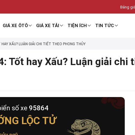
Bảng giá
GIÁ XE ÔTÔ
GIÁ XE TẢI
TIỆN ÍCH
TIN TỨC
T HAY XẤU? LUẬN GIẢI CHI TIẾT THEO PHONG THỦY
: Tốt hay Xấu? Luận giải chi 
biển số xe
95864
ỚNG LỘC TỬ
cửu ngũ
.