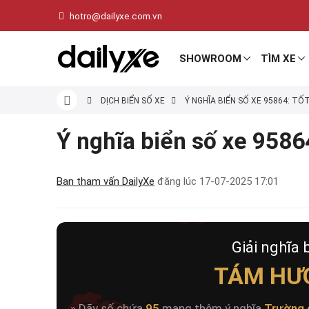
hotro@dailyxe.com.vn
SHOWROOM
TÌM XE
DỊCH BIỂN SỐ XE
Ý NGHĨA BIỂN SỐ XE 95864: TỐ
Ý nghĩa biển số xe 95864
Ban tham vấn DailyXe
đăng lúc
17-07-2025 17:01
Giải nghĩa 
TÁM HƯ
» Dãy số chứa
95
mang thêm ý nghĩa
Trường 