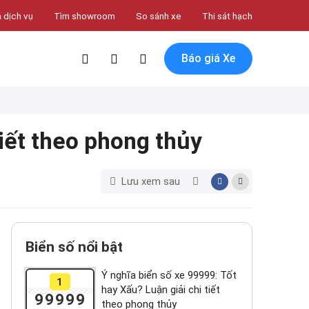
 dịch vụ
Tìm showroom
So sánh xe
Thi sát hạch
Báo giá Xe
tiết theo phong thủy
Lưu xem sau
Biển số nổi bật
Ý nghĩa biển số xe 99999: Tốt
1
hay Xấu? Luận giải chi tiết
99999
theo phong thủy