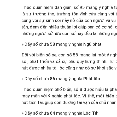
Theo quan niệm dân gian, số 95 mang ý nghĩa t
là sự trường thọ, trường tồn vĩnh cửu cùng với 
cùng với sự sinh sôi nảy nở của con người và vũ
tận, đem đến nhiều thuận lợi giúp bạn có cơ hội
những người sở hữu con số này đều là những ng
» Dãy số chứa
58
mang ý nghĩa
Ngũ phát
Đối với biển số xe, con số 58 mang lại một ý ng
sôi, phát triển và cả sự phú quý hưng thịnh. Từ
hút được nhiều tài lộc cũng như có sự khởi sắc 
» Dãy số chứa
86
mang ý nghĩa
Phát lộc
Theo quan niệm phổ biến, số 8 được hiểu là phá
may mắn với ý nghĩa phát lộc. Vì thế, một biển
hút tiền tài, giúp con đường tài vận của chủ nhân
» Dãy số chứa
64
mang ý nghĩa
Lộc Tử