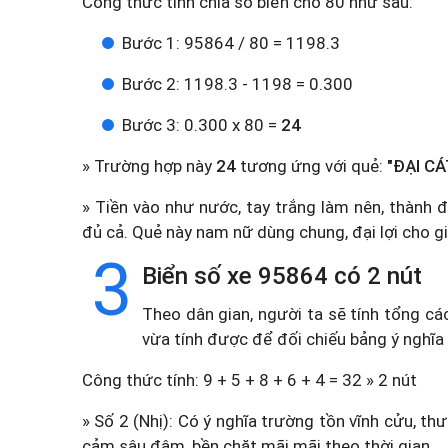
Công thức tính chia số biển cho 80 như sau:
Bước 1: 95864 / 80 = 1198.3
Bước 2: 1198.3 - 1198 = 0.300
Bước 3: 0.300 x 80 =
24
» Trường hợp này
24
tương ứng với quẻ:
"ĐẠI CÁ
» Tiền vào như nước, tay trắng làm nên, thành đ
đủ cả. Quẻ này nam nữ dùng chung, đại lợi cho gi
3
Biển số xe 95864 có 2 nút
Theo dân gian, người ta sẽ tính tổng cá
vừa tính được để đối chiếu bảng ý nghĩa
Công thức tính: 9 + 5 + 8 + 6 + 4 = 32 » 2 nút
» Số 2 (Nhị): Có ý nghĩa trường tồn vĩnh cửu, t
cảm sâu đậm, bền chặt mãi mãi theo thời gian.