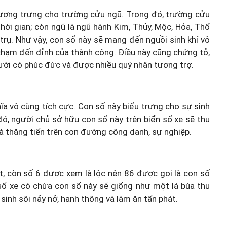
ượng trưng cho trường cửu ngũ. Trong đó, trường cửu
thời gian; còn ngũ là ngũ hành Kim, Thủy, Mộc, Hỏa, Thổ
 trụ. Như vậy, con số này sẽ mang đến nguồi sinh khí vô
 chạm đến đỉnh của thành công. Điều này cũng chứng tỏ,
ười có phúc đức và được nhiều quý nhân tương trợ.
hĩa vô cùng tích cực. Con số này biểu trưng cho sự sinh
 đó, người chủ sở hữu con số này trên biển số xe sẽ thu
và thăng tiến trên con đường công danh, sự nghiệp.
t, còn số 6 được xem là lộc nên 86 được gọi là con số
 số xe có chứa con số này sẽ giống như một lá bùa thu
 sinh sôi nảy nở, hanh thông và làm ăn tấn phát.