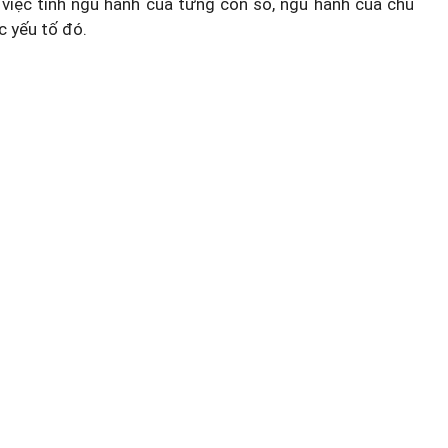
việc tính ngũ hành của từng con số, ngũ hành của chủ
c yếu tố đó.