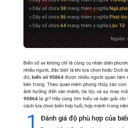
» Dãy số chứa
58
mang thêm ý nghĩa
Ngũ phá
» Dãy số chứa
86
mang thêm ý nghĩa
Phát lộc
» Dãy số chứa
64
mang thêm ý nghĩa
Lộc Tử
.
Nguồn: 
Biển số xe không chỉ là công cụ nhận diện phươ
nhiều người, đặc biệt là khi lựa chọn hoặc
Dịch b
đó,
biển số 95864
được nhiều người quan tâm n
bên trong. Theo quan niệm phong thủy, các con 
ảnh hưởng đến vận mệnh, tài lộc và sự may mắ
95864
là gì? Hãy cùng tìm hiểu và luận giải chi
cách lựa chọn biển hợp tuổi, hợp mệnh trong n
1
Đánh giá độ phù hợp của biể