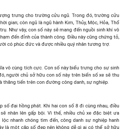
ượng trưng cho trường cửu ngũ. Trong đó, trường cửu
thời gian; còn ngũ là ngũ hành Kim, Thủy, Mộc, Hỏa, Thổ
 trụ. Như vậy, con số này sẽ mang đến nguồi sinh khí vô
 chạm đến đỉnh của thành công. Điều này cũng chứng tỏ,
ười có phúc đức và được nhiều quý nhân tương trợ.
hĩa vô cùng tích cực. Con số này biểu trưng cho sự sinh
 đó, người chủ sở hữu con số này trên biển số xe sẽ thu
và thăng tiến trên con đường công danh, sự nghiệp.
 số đại hồng phát. Khi hai con số 8 đi cùng nhau, điều
sẽ nhân lên gấp bội. Vì thế, nhiều chủ xe đặc biệt ưa
ài lộc nhanh chóng tìm đến, công danh sự nghiệp hanh
ây là một cặp số đẹp nên không dễ gì ai có thể sở hữu