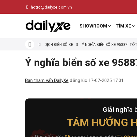
hotro@dailyxe.com.vn
SHOWROOM
TÌM XE
DỊCH BIỂN SỐ XE
Ý NGHĨA BIỂN SỐ XE 95887: TỐ
Ý nghĩa biển số xe 95887
Ban tham vấn DailyXe
đăng lúc
17-07-2025 17:01
Giải nghĩa 
TÁM HƯỚNG H
» Dãy số chứa
95
mang thêm ý nghĩa
Trường 