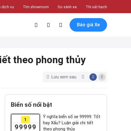
 dịch vụ
Tìm showroom
So sánh xe
Thi sát hạch
Báo giá Xe
tiết theo phong thủy
Lưu xem sau
Biển số nổi bật
Ý nghĩa biển số xe 99999: Tốt
1
hay Xấu? Luận giải chi tiết
99999
theo phong thủy