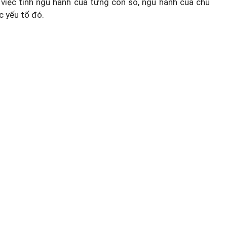
việc tính ngũ hành của từng con số, ngũ hành của chủ
c yếu tố đó.