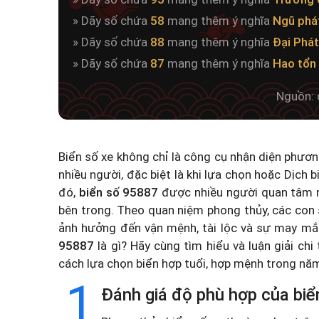
» Dãy số chứa
58
mang thêm ý nghĩa
Ngũ phá
» Dãy số chứa
88
mang thêm ý nghĩa
Đại Phát
» Dãy số chứa
87
mang thêm ý nghĩa
Hao tổn 
Nguồn: 
Biển số xe không chỉ là công cụ nhận diện phươ
nhiều người, đặc biệt là khi lựa chọn hoặc
Dịch b
đó,
biển số 95887
được nhiều người quan tâm n
bên trong. Theo quan niệm phong thủy, các con 
ảnh hưởng đến vận mệnh, tài lộc và sự may mắ
95887
là gì? Hãy cùng tìm hiểu và luận giải chi
cách lựa chọn biển hợp tuổi, hợp mệnh trong n
1
Đánh giá độ phù hợp của biể