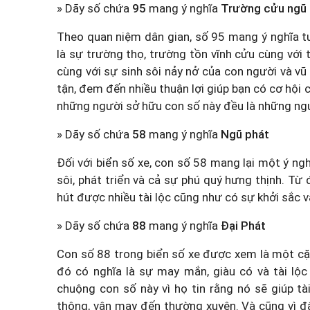
» Dãy số chứa
95
mang ý nghĩa
Trường cửu ngũ
Theo quan niệm dân gian, số 95 mang ý nghĩa t
là sự trường thọ, trường tồn vĩnh cửu cùng với 
cùng với sự sinh sôi nảy nở của con người và vũ
tận, đem đến nhiều thuận lợi giúp bạn có cơ hội
những người sở hữu con số này đều là những ng
» Dãy số chứa
58
mang ý nghĩa
Ngũ phát
Đối với biển số xe, con số 58 mang lại một ý ng
sôi, phát triển và cả sự phú quý hưng thịnh. Từ
hút được nhiều tài lộc cũng như có sự khởi sắc 
» Dãy số chứa
88
mang ý nghĩa
Đại Phát
Con số 88 trong biển số xe được xem là một cặp
đó có nghĩa là sự may mắn, giàu có và tài lộc 
chuộng con số này vì họ tin rằng nó sẽ giúp t
thông, vận may đến thường xuyên. Và cũng vì đ