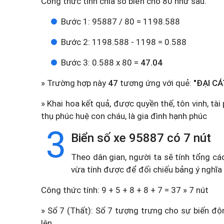
Công thức tính chia số biển cho 80 như sau:
Bước 1: 95887 / 80 = 1198.588
Bước 2: 1198.588 - 1198 = 0.588
Bước 3: 0.588 x 80 =
47.04
» Trường hợp này
47
tương ứng với quẻ:
"ĐẠI CÁ
» Khai hoa kết quả, được quyền thế, tôn vinh, tài
thụ phúc huệ con cháu, là gia đình hạnh phúc
3
Biển số xe 95887 có 7 nút
Theo dân gian, người ta sẽ tính tổng cá
vừa tính được để đối chiếu bảng ý nghĩa
Công thức tính: 9 + 5 + 8 + 8 + 7 = 37 » 7 nút
» Số 7 (Thất): Số 7 tượng trưng cho sự biến độn
lên.