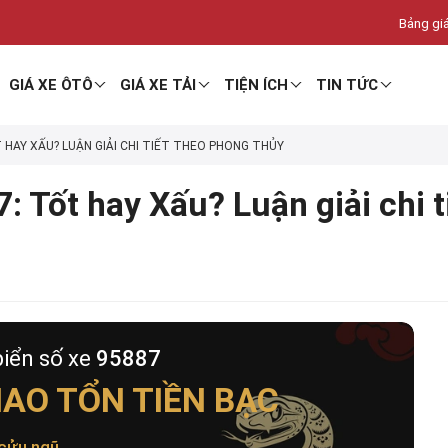
Bảng giá
GIÁ XE ÔTÔ
GIÁ XE TẢI
TIỆN ÍCH
TIN TỨC
T HAY XẤU? LUẬN GIẢI CHI TIẾT THEO PHONG THỦY
: Tốt hay Xấu? Luận giải chi 
biển số xe
95887
AO TỔN TIỀN BẠC
cửu ngũ
.