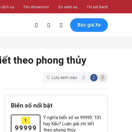
 dịch vụ
Tìm showroom
So sánh xe
Thi sát hạch
Báo giá Xe
tiết theo phong thủy
Lưu xem sau
Biển số nổi bật
Ý nghĩa biển số xe 99999: Tốt
1
hay Xấu? Luận giải chi tiết
99999
theo phong thủy