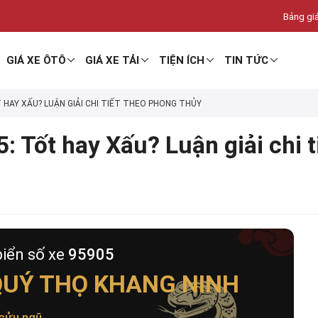
Bảng giá
GIÁ XE ÔTÔ
GIÁ XE TẢI
TIỆN ÍCH
TIN TỨC
T HAY XẤU? LUẬN GIẢI CHI TIẾT THEO PHONG THỦY
: Tốt hay Xấu? Luận giải chi 
biển số xe
95905
QUÝ THỌ KHANG NINH
cửu ngũ
.