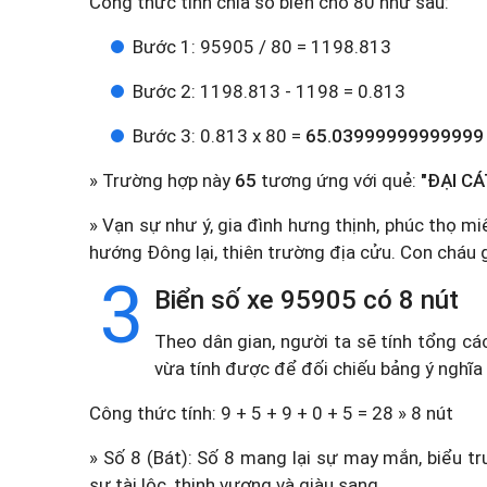
Công thức tính chia số biển cho 80 như sau:
Bước 1: 95905 / 80 = 1198.813
Bước 2: 1198.813 - 1198 = 0.813
Bước 3: 0.813 x 80 =
65.03999999999999
» Trường hợp này
65
tương ứng với quẻ:
"ĐẠI CÁ
» Vạn sự như ý, gia đình hưng thịnh, phúc thọ mi
hướng Đông lại, thiên trường địa cửu. Con cháu 
3
Biển số xe 95905 có 8 nút
Theo dân gian, người ta sẽ tính tổng cá
vừa tính được để đối chiếu bảng ý nghĩa
Công thức tính: 9 + 5 + 9 + 0 + 5 = 28 » 8 nút
» Số 8 (Bát): Số 8 mang lại sự may mắn, biểu tr
sự tài lộc, thịnh vượng và giàu sang.