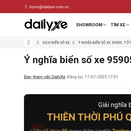
hotro@dailyxe.com.vn
SHOWROOM
TÌM XE
DỊCH BIỂN SỐ XE
Ý NGHĨA BIỂN SỐ XE 95905: TỐ
Ý nghĩa biển số xe 95905
Ban tham vấn DailyXe
đăng lúc
17-07-2025 17:01
Giải nghĩa 
THIÊN THỜI PHÚ 
» Dãy số chứa
95
mang thêm ý nghĩa
Trường 