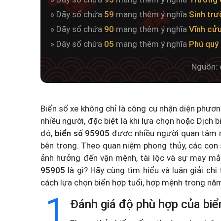
» Dãy số chứa
59
mang thêm ý nghĩa
Sinh tr
» Dãy số chứa
90
mang thêm ý nghĩa
Vĩnh cử
» Dãy số chứa
05
mang thêm ý nghĩa
Phú quý 
Nguồn: 
Biển số xe không chỉ là công cụ nhận diện phươ
nhiều người, đặc biệt là khi lựa chọn hoặc
Dịch b
đó,
biển số 95905
được nhiều người quan tâm n
bên trong. Theo quan niệm phong thủy, các con 
ảnh hưởng đến vận mệnh, tài lộc và sự may mắ
95905
là gì? Hãy cùng tìm hiểu và luận giải chi
cách lựa chọn biển hợp tuổi, hợp mệnh trong n
1
Đánh giá độ phù hợp của biể