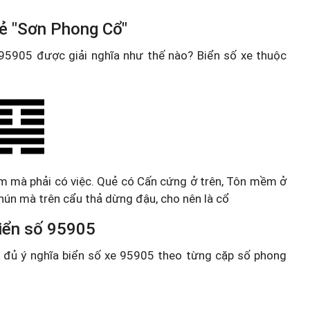
uẻ "Sơn Phong Cổ"
e 95905 được giải nghĩa như thế nào? Biển số xe thuộc
m mà phải có việc. Quẻ có Cấn cứng ở trên, Tôn mềm ở
hún mà trên cẩu thả dừng đậu, cho nên là cổ
 biển số 95905
ầy đủ ý nghĩa biển số xe 95905 theo từng cặp số phong