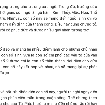
ượng trưng cho trường cửu ngũ. Trong đó, trường cửu
thời gian; còn ngũ là ngũ hành Kim, Thủy, Mộc, Hỏa, Thổ
 trụ. Như vậy, con số này sẽ mang đến nguồi sinh khí vô
 chạm đến đỉnh của thành công. Điều này cũng chứng tỏ,
ười có phúc đức và được nhiều quý nhân tương trợ.
số đẹp và mang lại nhiều điềm lành cho những chủ nhân
con số sinh, vừa là con số chi phối các yếu tố của vạn
i số 9 dược coi là con số thần thánh, đại diện cho cửu
ai con số này kết hợp với nhau, nó sẽ mang lại sự phát
 được.
 và bất tử. Nhắc đến con số này, người ta nghĩ ngay đến
ạnh phúc viên mãn trong cuộc sống. Thế nhưng theo
g cho sao Tử Phù, thường mang đến những rắc rối hay