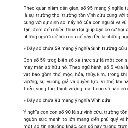
Theo quan niệm dân gian, số 95 mang ý nghĩa t
là sự trường thọ, trường tồn vĩnh cửu cùng với 
cùng với sự sinh sôi nảy nở của con người và vũ
tận, đem đến nhiều thuận lợi giúp bạn có cơ hội
những người sở hữu con số này đều là những ng
» Dãy số chứa
59
mang ý nghĩa
Sinh trường cửu
Con số 59 trog biển số xe thực sự là một con 
may mắn sở hữu nó. Theo ngũ hành, số 5 vừa là 
vật bao gồm thổ, mộc, hỏa, thủy, kim, trong kh
vương, sự vương giả và quyền lực. Vì thế, khi h
triển, sung túc, thịnh vượng mà ít con số nào có
» Dãy số chứa
90
mang ý nghĩa
Vĩnh cửu
Ý nghĩa con con số 90 là sự vĩnh cửu, trường tồn
nguồn sức mạnh to lớn mang đến phú quý và h
một số tín ngưỡng khác, con số này tượng trưn