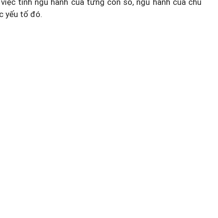
việc tính ngũ hành của từng con số, ngũ hành của chủ
c yếu tố đó.