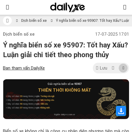
Dịch biển số xe
Ý nghĩa biển số xe 95907: Tốt hay Xấu? Luận gi
Dịch biển số xe
17-07-2025 17:01
Ý nghĩa biển số xe 95907: Tốt hay Xấu?
Luận giải chi tiết theo phong thủy
Ban tham vấn DailyXe
Lưu
Giải nghĩa biển số xe
95907
THIÊN THỜI KHÔNG MẤT
» Dãy số chứa
95
mang thêm ý nghĩa
Trường cửu ngũ
.
» Dãy số chứa
59
mang thêm ý nghĩa
Sinh trường cửu
.
» Dãy số chứa
90
mang thêm ý nghĩa
Vĩnh cửu
.
» Dãy số chứa
07
mang thêm ý nghĩa
Không mất
.
Nguồn: dailyxe.com.vn
Biển số xe không chỉ là công cụ nhận diện phương tiện mà còn