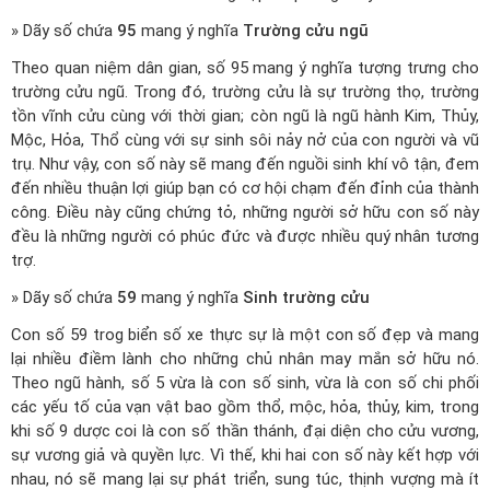
» Dãy số chứa
95
mang ý nghĩa
Trường cửu ngũ
Theo quan niệm dân gian, số 95 mang ý nghĩa tượng trưng cho
trường cửu ngũ. Trong đó, trường cửu là sự trường thọ, trường
tồn vĩnh cửu cùng với thời gian; còn ngũ là ngũ hành Kim, Thủy,
Mộc, Hỏa, Thổ cùng với sự sinh sôi nảy nở của con người và vũ
trụ. Như vậy, con số này sẽ mang đến nguồi sinh khí vô tận, đem
đến nhiều thuận lợi giúp bạn có cơ hội chạm đến đỉnh của thành
công. Điều này cũng chứng tỏ, những người sở hữu con số này
đều là những người có phúc đức và được nhiều quý nhân tương
trợ.
» Dãy số chứa
59
mang ý nghĩa
Sinh trường cửu
Con số 59 trog biển số xe thực sự là một con số đẹp và mang
lại nhiều điềm lành cho những chủ nhân may mắn sở hữu nó.
Theo ngũ hành, số 5 vừa là con số sinh, vừa là con số chi phối
các yếu tố của vạn vật bao gồm thổ, mộc, hỏa, thủy, kim, trong
khi số 9 dược coi là con số thần thánh, đại diện cho cửu vương,
sự vương giả và quyền lực. Vì thế, khi hai con số này kết hợp với
nhau, nó sẽ mang lại sự phát triển, sung túc, thịnh vượng mà ít