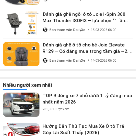
Đánh giá ghế ngồi ô tô Joie i-Spin 360
Max Thunder ISOFIX – lựa chọn “1 lần
dùng đến 12 năm” có đáng giá gần 9
Ban tham vấn DailyXe
15-03-2026 06:00
triệu?
Đánh giá ghế ô tô cho bé Joie Elevate
R129 – Có đáng mua trong tầm giá ~2.8
triệu?
Ban tham vấn DailyXe
14-03-2026 06:00
Nhiều người xem nhất
TOP 9 dòng xe 7 chỗ dưới 1 tỷ đáng mua
nhất năm 2026
281,361
lượt xem
Hướng Dẫn Thủ Tục Mua Xe Ô tô Trả
Góp Lãi Suất Thấp (2026)