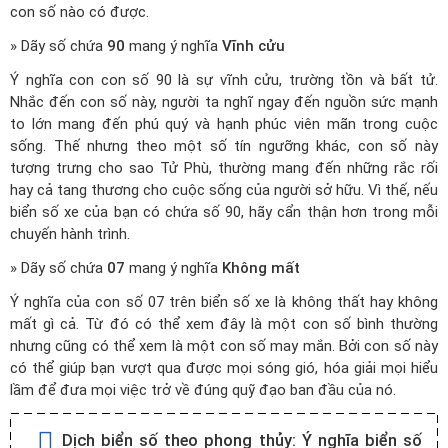
con số nào có được.
» Dãy số chứa
90
mang ý nghĩa
Vĩnh cửu
Ý nghĩa con con số 90 là sự vĩnh cửu, trường tồn và bất tử.
Nhắc đến con số này, người ta nghĩ ngay đến nguồn sức mạnh
to lớn mang đến phú quý và hạnh phúc viên mãn trong cuộc
sống. Thế nhưng theo một số tín ngưỡng khác, con số này
tượng trưng cho sao Tử Phù, thường mang đến những rắc rối
hay cả tang thương cho cuộc sống của người sở hữu. Vì thế, nếu
biển số xe của bạn có chứa số 90, hãy cẩn thận hơn trong mỗi
chuyến hành trình.
» Dãy số chứa
07
mang ý nghĩa
Không mất
Ý nghĩa của con số 07 trên biển số xe là không thất hay không
mất gì cả. Từ đó có thể xem đây là một con số bình thường
nhưng cũng có thể xem là một con số may mắn. Bởi con số này
có thể giúp bạn vượt qua được mọi sóng gió, hóa giải mọi hiểu
lầm để đưa mọi việc trở về đúng quỹ đạo ban đầu của nó.
Dịch biển số theo phong thủy:
Ý nghĩa biển số