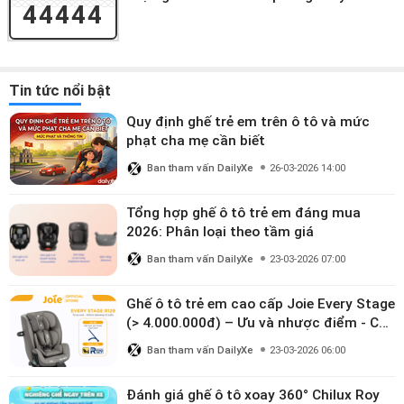
44444
Tin tức nổi bật
Quy định ghế trẻ em trên ô tô và mức
phạt cha mẹ cần biết
Ban tham vấn DailyXe
26-03-2026 14:00
Tổng hợp ghế ô tô trẻ em đáng mua
2026: Phân loại theo tầm giá
Ban tham vấn DailyXe
23-03-2026 07:00
Ghế ô tô trẻ em cao cấp Joie Every Stage
(> 4.000.000đ) – Ưu và nhược điểm - Có
đáng đầu tư cho bé từ 0–12 tuổi?
Ban tham vấn DailyXe
23-03-2026 06:00
Đánh giá ghế ô tô xoay 360° Chilux Roy