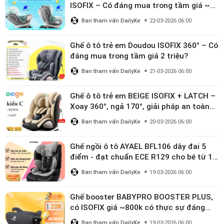
ISOFIX – Có đáng mua trong tầm giá ~3
triệu
Ban tham vấn DailyXe
22-03-2026 06:00
Ghế ô tô trẻ em Doudou ISOFIX 360° – Có
đáng mua trong tầm giá 2 triệu?
Ban tham vấn DailyXe
21-03-2026 06:00
Ghế ô tô trẻ em BEIGE ISOFIX + LATCH –
Xoay 360°, ngả 170°, giải pháp an toàn
linh hoạt cho bé 0–10 tuổi
Ban tham vấn DailyXe
20-03-2026 06:00
Ghế ngồi ô tô AYAEL BFL106 dây đai 5
điểm - đạt chuẩn ECE R129 cho bé từ 1–
10 tuổi
Ban tham vấn DailyXe
19-03-2026 06:00
Ghế booster BABYPRO BOOSTER PLUS,
có ISOFIX giá ~800k có thực sự đáng
mua?
Ban tham vấn DailyXe
19-03-2026 06:00