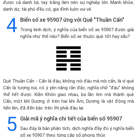
được cả danh lợi, tay trắng làm nên sự nghiệp lớn. Mạnh khỏe,
danh dự, tài phú đều có, gia đình luôn vui vẻ.
4
Biển số xe 95907 ứng với Quẻ "Thuần Cấn"
Trong kinh dịch, ý nghĩa của biển số xe 95907 được giải
nghĩa như thế nào? Biển số xe thuộc quẻ tốt hay xấu?
Quẻ Thuần Cấn - Cấn là đậu, không nói đậu mà nói cấn, là vì quẻ
Cấn là tượng núi, có ý yên nặng rắn đặc, nghĩa chữ “đậu” không
thể hết được. Kiền Khôn giao nhau, ba lần tìm mà thành quẻ
Cấn, một khí Dương ở trên hai khí Âm, Dương là vật động mà
tiến lên, đã đến bậc trên thì phải đậu lại.
5
Giải mã ý nghĩa chi tiết của biển số 95907
Sau đây là bản phân tích, dịch nghĩa đầy đủ ý nghĩa biển
số xe 95907 theo từng cặp số phong thủy: