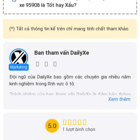
xe 95908 là Tốt hay Xấu?
(*) Tất cả thông tin kể trên chỉ mang tính chất tham khảo.
Ban tham vấn DailyXe
Marketing
Đội ngũ của DailyXe bao gồm các chuyên gia nhiều năm
kinh nghiệm trong lĩnh vực ô tô.
Trách nhiệm của ban tham vấn DailyXe là đảm bảo thông
Xem thêm
tin chính xác được đăng tải trên dailyxe.com.vn, thường
xuyên cập nhật thông tin mới về xe ô tô, thông tin khuyến
mãi của các hãng xe để người đọc có thể tiếp cận thông
tin nhanh chóng và dễ dàng hơn.
5.0
1 lượt bình chọn