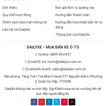
Giới thiệu
Báo giá dịch vụ quảng cáo
Quy chế hoạt động
Hướng dẫn thanh toán
Chính sách bảo mật thông tin
Hướng dẫn hủy/nhận bản tin tự
động
Liên hệ với DailyXe
Thông báo của DailyXe
DAILYXE - MUA BÁN XE Ô TÔ
Hotline: 0899.49.04.07
Email hỗ trợ: hotro@dailyxe.com.vn
Email kinh doanh: sales@dailyxe.com.vn
Văn phòng: Tầng Trệt Tòa Nhà D-Head 371 Nguyễn Kiệm, Phường
3, Quận Gò Vấp, TP.HCM.
DailyXe không bán xe trực tiếp, Quý Khách mua xe xin vui lòng liên hệ
trực tiếp người đăng tin.