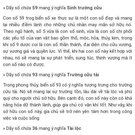
» Dãy số chứa
59
mang ý nghĩa
Sinh trường cửu
Con số 59 trog biển số xe thực sự là một con số đẹp và mang
lại nhiều điềm lành cho những chủ nhân may mắn sở hữu nó.
Theo ngũ hành, số 5 vừa là con số sinh, vừa là con số chi phối
các yếu tố của vạn vật bao gồm thổ, mộc, hỏa, thủy, kim, trong
khi số 9 dược coi là con số thần thánh, đại diện cho cửu vương,
sự vương giả và quyền lực. Vì thế, khi hai con số này kết hợp với
nhau, nó sẽ mang lại sự phát triển, sung túc, thịnh vượng mà ít
con số nào có được.
» Dãy số chứa
93
mang ý nghĩa
Trường cửu tài
Trong phong thủy, biển số 93 có ý nghĩa tượng trưng cho trường
cửu tài. Nó sẽ mang lại sự trường tồn, lâu dài về tài lộc và phú
quý cho người chủ sở hữu. Bên cạnh đó, con số này còn có khả
năng hóa dữ thành lành, giúp gia chủ có vận khí tốt. Như vậy, khi
sở hữu con số này, gia chủ sẽ trở nên yên tâm hơn trong công
việc và cuộc sống.
» Dãy số chứa
36
mang ý nghĩa
Tài lộc