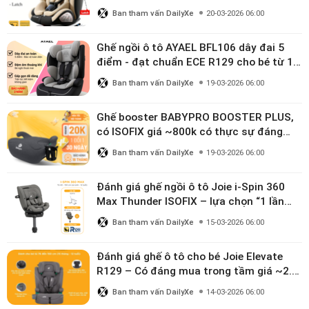
linh hoạt cho bé 0–10 tuổi
Ban tham vấn DailyXe
20-03-2026 06:00
Ghế ngồi ô tô AYAEL BFL106 dây đai 5
điểm - đạt chuẩn ECE R129 cho bé từ 1–
10 tuổi
Ban tham vấn DailyXe
19-03-2026 06:00
Ghế booster BABYPRO BOOSTER PLUS,
có ISOFIX giá ~800k có thực sự đáng
mua?
Ban tham vấn DailyXe
19-03-2026 06:00
Đánh giá ghế ngồi ô tô Joie i-Spin 360
Max Thunder ISOFIX – lựa chọn “1 lần
dùng đến 12 năm” có đáng giá gần 9
Ban tham vấn DailyXe
15-03-2026 06:00
triệu?
Đánh giá ghế ô tô cho bé Joie Elevate
R129 – Có đáng mua trong tầm giá ~2.8
triệu?
Ban tham vấn DailyXe
14-03-2026 06:00