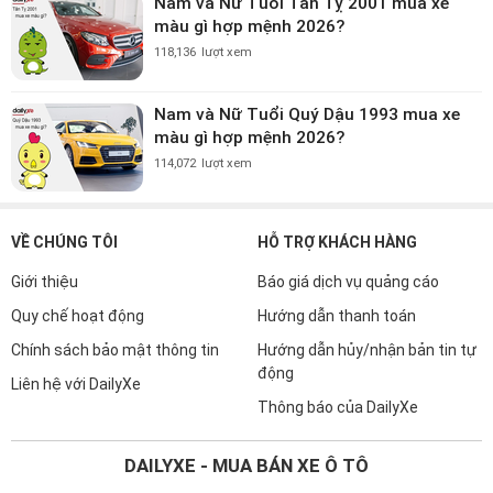
Nam và Nữ Tuổi Tân Tỵ 2001 mua xe
màu gì hợp mệnh 2026?
118,136
lượt xem
Nam và Nữ Tuổi Quý Dậu 1993 mua xe
màu gì hợp mệnh 2026?
114,072
lượt xem
VỀ CHÚNG TÔI
HỖ TRỢ KHÁCH HÀNG
Giới thiệu
Báo giá dịch vụ quảng cáo
Quy chế hoạt động
Hướng dẫn thanh toán
Chính sách bảo mật thông tin
Hướng dẫn hủy/nhận bản tin tự
động
Liên hệ với DailyXe
Thông báo của DailyXe
DAILYXE - MUA BÁN XE Ô TÔ