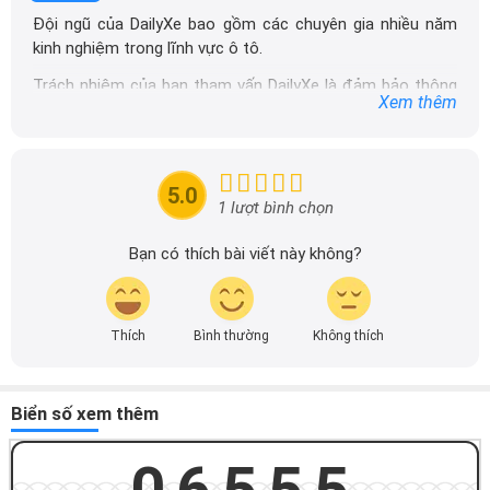
Đội ngũ của DailyXe bao gồm các chuyên gia nhiều năm
kinh nghiệm trong lĩnh vực ô tô.
Trách nhiệm của ban tham vấn DailyXe là đảm bảo thông
Xem thêm
tin chính xác được đăng tải trên dailyxe.com.vn, thường
xuyên cập nhật thông tin mới về xe ô tô, thông tin khuyến
mãi của các hãng xe để người đọc có thể tiếp cận thông
tin nhanh chóng và dễ dàng hơn.
5.0
1 lượt bình chọn
Bạn có thích bài viết này không?
Thích
Bình thường
Không thích
Biển số xem thêm