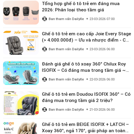
Tổng hợp ghế ô tô trẻ em đáng mua
2026: Phân loại theo tầm giá
Ban tham vấn DailyXe
23-03-2026 07:00
Ghế ô tô trẻ em cao cấp Joie Every Stage
(> 4.000.000đ) – Ưu và nhược điểm - Có
đáng đầu tư cho bé từ 0–12 tuổi?
Ban tham vấn DailyXe
23-03-2026 06:00
Đánh giá ghế ô tô xoay 360° Chilux Roy
ISOFIX – Có đáng mua trong tầm giá ~3
triệu
Ban tham vấn DailyXe
22-03-2026 06:00
Ghế ô tô trẻ em Doudou ISOFIX 360° – Có
đáng mua trong tầm giá 2 triệu?
Ban tham vấn DailyXe
21-03-2026 06:00
Ghế ô tô trẻ em BEIGE ISOFIX + LATCH –
Xoay 360°, ngả 170°, giải pháp an toàn