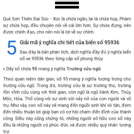
Quẻ Sơn Thiên Đại Súc - Xúc là chứa ngăn, lại là chứa họp, Phàm
sự chứa họp, đều chuyên nói về cái lớn hơn. Sự chứa đựng, nên
được chính đạo, cho nên nói là lợi về sự chính.
5
Giải mã ý nghĩa chi tiết của biển số 95936
Sau đây là bản phân tích, dịch nghĩa đầy đủ ý nghĩa biển
số xe 95936 theo từng cặp số phong thủy:
» Dãy số chứa
95
mang ý nghĩa
Trường cửu ngũ
Theo quan niệm dân gian, số 95 mang ý nghĩa tượng trưng cho
trường cửu ngũ. Trong đó, trường cửu là sự trường thọ, trường
tồn vĩnh cửu cùng với thời gian; còn ngũ là ngũ hành Kim, Thủy,
Mộc, Hỏa, Thổ cùng với sự sinh sôi nảy nở của con người và vũ
trụ. Như vậy, con số này sẽ mang đến nguồi sinh khí vô tận, đem
đến nhiều thuận lợi giúp bạn có cơ hội chạm đến đỉnh của thành
công. Điều này cũng chứng tỏ, những người sở hữu con số này
đều là những người có phúc đức và được nhiều quý nhân tương
trợ.