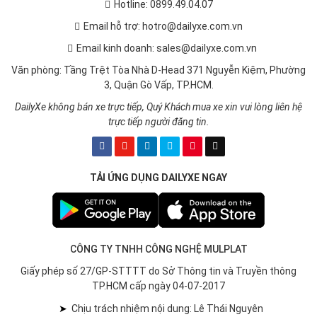
Hotline: 0899.49.04.07
Email hỗ trợ: hotro@dailyxe.com.vn
Email kinh doanh: sales@dailyxe.com.vn
Văn phòng: Tầng Trệt Tòa Nhà D-Head 371 Nguyễn Kiệm, Phường
3, Quận Gò Vấp, TP.HCM.
DailyXe không bán xe trực tiếp, Quý Khách mua xe xin vui lòng liên hệ
trực tiếp người đăng tin.
TẢI ỨNG DỤNG DAILYXE NGAY
CÔNG TY TNHH CÔNG NGHỆ MULPLAT
Giấy phép số 27/GP-STTTT do Sở Thông tin và Truyền thông
TP.HCM cấp ngày 04-07-2017
➤
Chịu trách nhiệm nội dung: Lê Thái Nguyên