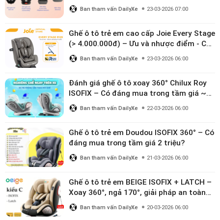
Ban tham vấn DailyXe
23-03-2026 07:00
Ghế ô tô trẻ em cao cấp Joie Every Stage
(> 4.000.000đ) – Ưu và nhược điểm - Có
đáng đầu tư cho bé từ 0–12 tuổi?
Ban tham vấn DailyXe
23-03-2026 06:00
Đánh giá ghế ô tô xoay 360° Chilux Roy
ISOFIX – Có đáng mua trong tầm giá ~3
triệu
Ban tham vấn DailyXe
22-03-2026 06:00
Ghế ô tô trẻ em Doudou ISOFIX 360° – Có
đáng mua trong tầm giá 2 triệu?
Ban tham vấn DailyXe
21-03-2026 06:00
Ghế ô tô trẻ em BEIGE ISOFIX + LATCH –
Xoay 360°, ngả 170°, giải pháp an toàn
linh hoạt cho bé 0–10 tuổi
Ban tham vấn DailyXe
20-03-2026 06:00