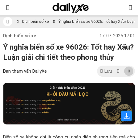
Dịch biển số xe
Ý nghĩa biển số xe 96026: Tốt hay Xấu? Luận gi
Dịch biển số xe
17-07-2025 17:01
Ý nghĩa biển số xe 96026: Tốt hay Xấu?
Luận giải chi tiết theo phong thủy
Ban tham vấn DailyXe
Lưu
Giải nghĩa biển số xe
96026
KHỞI ĐẦU MÃI LỘC
» Dãy số chứa
96
mang thêm ý nghĩa
Lộc phát bền vững
.
» Dãy số chứa
60
mang thêm ý nghĩa
Lộc viên mãn
.
» Dãy số chứa
02
mang thêm ý nghĩa
Hạnh phúc
.
» Dãy số chứa
26
mang thêm ý nghĩa
Mãi lộc
.
Nguồn: dailyxe.com.vn
Biển số xe không chỉ là công cụ nhận diện phương tiện mà còn