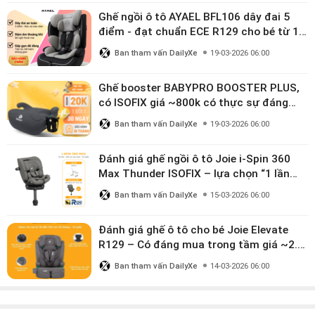
Ghế ngồi ô tô AYAEL BFL106 dây đai 5
điểm - đạt chuẩn ECE R129 cho bé từ 1–
10 tuổi
Ban tham vấn DailyXe
19-03-2026 06:00
Ghế booster BABYPRO BOOSTER PLUS,
có ISOFIX giá ~800k có thực sự đáng
mua?
Ban tham vấn DailyXe
19-03-2026 06:00
Đánh giá ghế ngồi ô tô Joie i-Spin 360
Max Thunder ISOFIX – lựa chọn “1 lần
dùng đến 12 năm” có đáng giá gần 9
Ban tham vấn DailyXe
15-03-2026 06:00
triệu?
Đánh giá ghế ô tô cho bé Joie Elevate
R129 – Có đáng mua trong tầm giá ~2.8
triệu?
Ban tham vấn DailyXe
14-03-2026 06:00