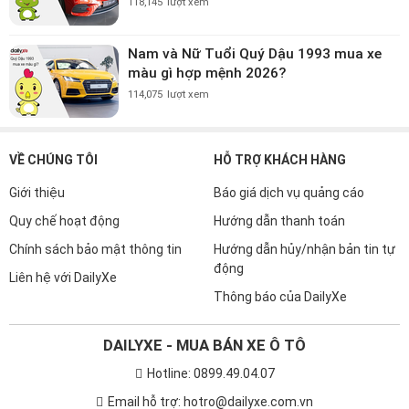
118,145
lượt xem
Nam và Nữ Tuổi Quý Dậu 1993 mua xe
màu gì hợp mệnh 2026?
114,075
lượt xem
VỀ CHÚNG TÔI
HỖ TRỢ KHÁCH HÀNG
Giới thiệu
Báo giá dịch vụ quảng cáo
Quy chế hoạt động
Hướng dẫn thanh toán
Chính sách bảo mật thông tin
Hướng dẫn hủy/nhận bản tin tự
động
Liên hệ với DailyXe
Thông báo của DailyXe
DAILYXE - MUA BÁN XE Ô TÔ
Hotline: 0899.49.04.07
Email hỗ trợ: hotro@dailyxe.com.vn