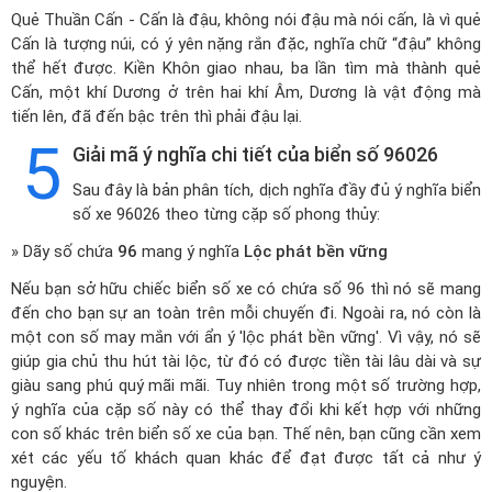
Quẻ Thuần Cấn - Cấn là đậu, không nói đậu mà nói cấn, là vì quẻ
Cấn là tượng núi, có ý yên nặng rắn đặc, nghĩa chữ “đậu” không
thể hết được. Kiền Khôn giao nhau, ba lần tìm mà thành quẻ
Cấn, một khí Dương ở trên hai khí Âm, Dương là vật động mà
tiến lên, đã đến bậc trên thì phải đậu lại.
5
Giải mã ý nghĩa chi tiết của biển số 96026
Sau đây là bản phân tích, dịch nghĩa đầy đủ ý nghĩa biển
số xe 96026 theo từng cặp số phong thủy:
» Dãy số chứa
96
mang ý nghĩa
Lộc phát bền vững
Nếu bạn sở hữu chiếc biển số xe có chứa số 96 thì nó sẽ mang
đến cho bạn sự an toàn trên mỗi chuyến đi. Ngoài ra, nó còn là
một con số may mắn với ẩn ý 'lộc phát bền vững'. Vì vậy, nó sẽ
giúp gia chủ thu hút tài lộc, từ đó có được tiền tài lâu dài và sự
giàu sang phú quý mãi mãi. Tuy nhiên trong một số trường hợp,
ý nghĩa của cặp số này có thể thay đổi khi kết hợp với những
con số khác trên biển số xe của bạn. Thế nên, bạn cũng cần xem
xét các yếu tố khách quan khác để đạt được tất cả như ý
nguyện.