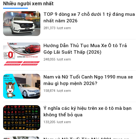
Nhiều người xem nhất
TOP 9 dòng xe 7 chỗ dưới 1 tỷ đáng mua
nhất năm 2026
281,373
lượt xem
Hướng Dẫn Thủ Tục Mua Xe Ô tô Trả
Góp Lãi Suất Thấp (2026)
248,055
lượt xem
Nam và Nữ Tuổi Canh Ngọ 1990 mua xe
màu gì hợp mệnh 2026?
158,874
lượt xem
Ý nghĩa các ký hiệu trên xe ô tô mà bạn
không thể bỏ qua
133,205
lượt xem