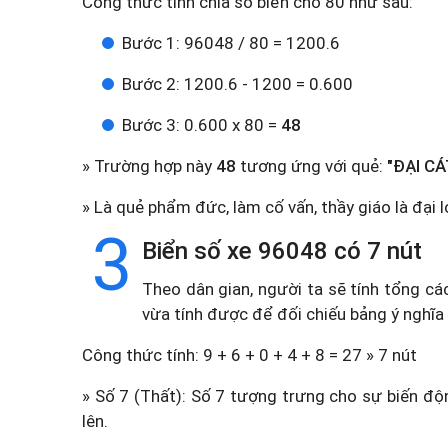
Công thức tính chia số biển cho 80 như sau:
Bước 1: 96048 / 80 = 1200.6
Bước 2: 1200.6 - 1200 = 0.600
Bước 3: 0.600 x 80 =
48
» Trường hợp này
48
tương ứng với quẻ:
"ĐẠI CÁ
» Là quẻ phẩm đức, làm cố vấn, thầy giáo là đại l
3
Biển số xe 96048 có 7 nút
Theo dân gian, người ta sẽ tính tổng cá
vừa tính được để đối chiếu bảng ý nghĩa
Công thức tính: 9 + 6 + 0 + 4 + 8 = 27 » 7 nút
» Số 7 (Thất): Số 7 tượng trưng cho sự biến độn
lên.