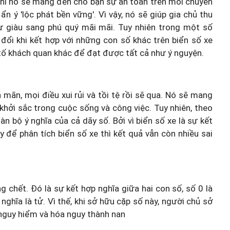
thì nó sẽ mang đến cho bạn sự an toàn trên mỗi chuyến
n ý 'lộc phát bền vững'. Vì vậy, nó sẽ giúp gia chủ thu
 sự giàu sang phú quý mãi mãi. Tuy nhiên trong một số
 đổi khi kết hợp với những con số khác trên biển số xe
tố khách quan khác để đạt được tất cả như ý nguyện.
n mãn, mọi điều xui rủi và tồi tệ rồi sẽ qua. Nó sẽ mang
khởi sắc trong cuộc sống và công việc. Tuy nhiên, theo
n bộ ý nghĩa của cả dãy số. Bởi vì biển số xe là sự kết
y để phân tích biển số xe thì kết quả vẫn còn nhiều sai
g chết. Đó là sự kết hợp nghĩa giữa hai con số, số 0 là
nghĩa là tử. Vì thế, khi sở hữu cặp số này, người chủ sở
 nguy hiểm và hóa nguy thành nan