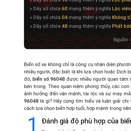
» Dãy số chứa
60
mang thêm ý nghĩa
Lộc viê
» Dãy số chứa
04
mang thêm ý nghĩa
Không t
» Dãy số chứa
48
mang thêm ý nghĩa
Phất bá
Nguồn: 
Biển số xe không chỉ là công cụ nhận diện phươ
nhiều người, đặc biệt là khi lựa chọn hoặc
Dịch b
đó,
biển số 96048
được nhiều người quan tâm n
bên trong. Theo quan niệm phong thủy, các con 
ảnh hưởng đến vận mệnh, tài lộc và sự may mắ
96048
là gì? Hãy cùng tìm hiểu và luận giải chi
cách lựa chọn biển hợp tuổi, hợp mệnh trong n
1
Đánh giá độ phù hợp của biể