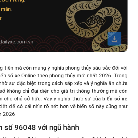
n mãn
.
ử
.
t
.
dailyxe.com.vn
ng tiện mà còn mang ý nghĩa phong thủy sâu sắc đối với
iển số xe Online theo phong thủy mới nhất 2026
. Trong
hờ sự đặc biệt trong cách sắp xếp và ý nghĩa ẩn chứa
số không chỉ đại diện cho giá trị thông thường mà còn
n cho chủ sở hữu. Vậy ý nghĩa thực sự của
biển số xe
 tiết để có cái nhìn rõ nét hơn về biển số này cũng như
ăm 2026
n số 96048 với ngũ hành