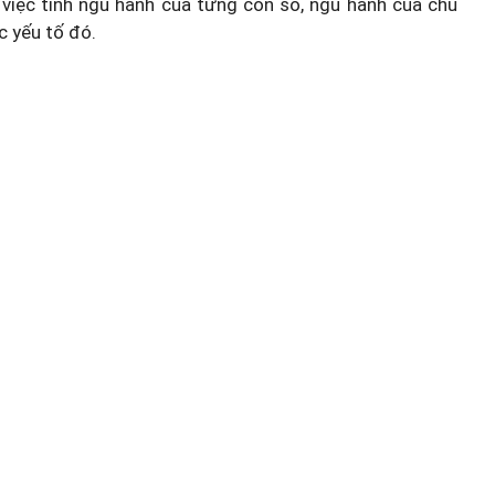
việc tính ngũ hành của từng con số, ngũ hành của chủ
c yếu tố đó.