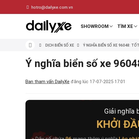
hotro@dailyxe.com.vn
SHOWROOM
TÌM XE
DỊCH BIỂN SỐ XE
Ý NGHĨA BIỂN SỐ XE 96048: TỐ
Ý nghĩa biển số xe 96048
Ban tham vấn DailyXe
đăng lúc
17-07-2025 17:01
Giải nghĩa 
KHỞI ĐẦ
» Dãy số chứa
96
mang thêm ý nghĩa
Lộc phá