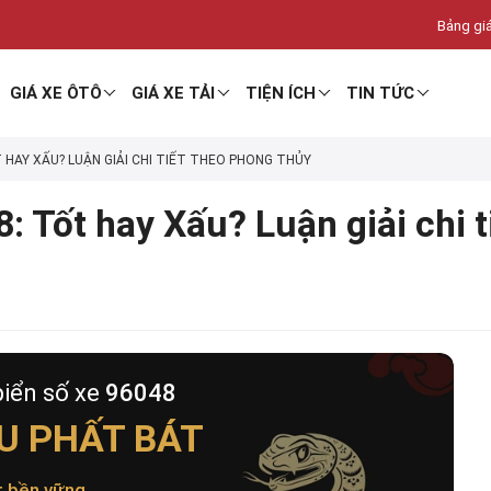
Bảng giá
GIÁ XE ÔTÔ
GIÁ XE TẢI
TIỆN ÍCH
TIN TỨC
T HAY XẤU? LUẬN GIẢI CHI TIẾT THEO PHONG THỦY
: Tốt hay Xấu? Luận giải chi 
biển số xe
96048
U PHẤT BÁT
t bền vững
.