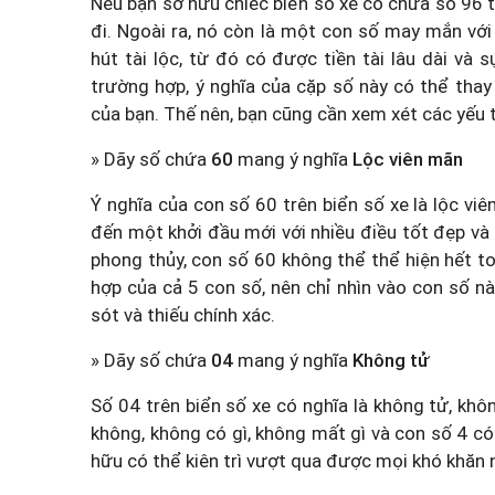
Nếu bạn sở hữu chiếc biển số xe có chứa số 96 
đi. Ngoài ra, nó còn là một con số may mắn với ẩ
hút tài lộc, từ đó có được tiền tài lâu dài và
trường hợp, ý nghĩa của cặp số này có thể thay
của bạn. Thế nên, bạn cũng cần xem xét các yếu 
» Dãy số chứa
60
mang ý nghĩa
Lộc viên mãn
Ý nghĩa của con số 60 trên biển số xe là lộc viê
đến một khởi đầu mới với nhiều điều tốt đẹp và 
phong thủy, con số 60 không thể thể hiện hết toà
hợp của cả 5 con số, nên chỉ nhìn vào con số nà
sót và thiếu chính xác.
» Dãy số chứa
04
mang ý nghĩa
Không tử
Số 04 trên biển số xe có nghĩa là không tử, khôn
không, không có gì, không mất gì và con số 4 có 
hữu có thể kiên trì vượt qua được mọi khó khăn