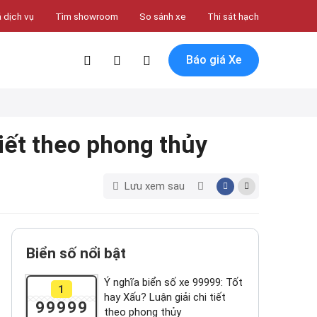
 dịch vụ
Tìm showroom
So sánh xe
Thi sát hạch
Báo giá Xe
tiết theo phong thủy
Lưu xem sau
Biển số nổi bật
Ý nghĩa biển số xe 99999: Tốt
1
hay Xấu? Luận giải chi tiết
99999
theo phong thủy