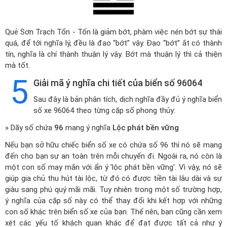
Quẻ Sơn Trạch Tổn - Tốn là giảm bớt, phàm việc nén bớt sự thái
quá, để tới nghĩa lý, đều là đạo “bớt” vậy. Đạo “bớt” ắt có thành
tín, nghĩa là chí thành thuận lý vậy. Bớt mà thuận lý thì cả thiện
mà tốt.
5
Giải mã ý nghĩa chi tiết của biển số 96064
Sau đây là bản phân tích, dịch nghĩa đầy đủ ý nghĩa biển
số xe 96064 theo từng cặp số phong thủy:
» Dãy số chứa
96
mang ý nghĩa
Lộc phát bền vững
Nếu bạn sở hữu chiếc biển số xe có chứa số 96 thì nó sẽ mang
đến cho bạn sự an toàn trên mỗi chuyến đi. Ngoài ra, nó còn là
một con số may mắn với ẩn ý 'lộc phát bền vững'. Vì vậy, nó sẽ
giúp gia chủ thu hút tài lộc, từ đó có được tiền tài lâu dài và sự
giàu sang phú quý mãi mãi. Tuy nhiên trong một số trường hợp,
ý nghĩa của cặp số này có thể thay đổi khi kết hợp với những
con số khác trên biển số xe của bạn. Thế nên, bạn cũng cần xem
xét các yếu tố khách quan khác để đạt được tất cả như ý