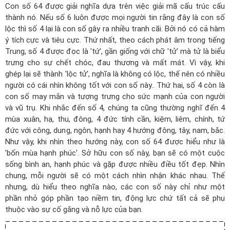
Con số 64 được giải nghĩa dựa trên việc giải mã cấu trúc cấu
thành nó. Nếu số 6 luôn được mọi người tin rằng đây là con số
lộc thì số 4 lại là con số gây ra nhiều tranh cãi. Bởi nó có cả hàm
ý tích cực và tiêu cực. Thứ nhất, theo cách phát âm trong tiếng
Trung, số 4 được đọc là 'tứ', gần giống với chữ 'tử' mà tử là biểu
trưng cho sự chết chóc, đau thương và mất mát. Vì vậy, khi
ghép lại sẽ thành 'lộc tử', nghĩa là không có lộc, thế nên có nhiều
người có cái nhìn không tốt với con số này.. Thứ hai, số 4 còn là
con số may mắn và tượng trưng cho sức mạnh của con người
và vũ trụ. Khi nhắc đến số 4, chúng ta cũng thường nghĩ đến 4
mùa xuân, hạ, thu, đông, 4 đức tính cần, kiệm, liêm, chính, tứ
đức với công, dung, ngôn, hạnh hay 4 hướng đông, tây, nam, bắc.
Như vậy, khi nhìn theo hướng này, con số 64 được hiểu như là
'bốn mùa hạnh phúc'. Sở hữu con số này, bạn sẽ có một cuộc
sống bình an, hạnh phúc và gặp được nhiều điều tốt đẹp. Nhìn
chung, mỗi người sẽ có một cách nhìn nhận khác nhau. Thế
nhưng, dù hiểu theo nghĩa nào, các con số này chỉ như một
phần nhỏ góp phần tạo niềm tin, động lực chứ tất cả sẽ phụ
thuộc vào sự cố gắng và nỗ lực của bạn.