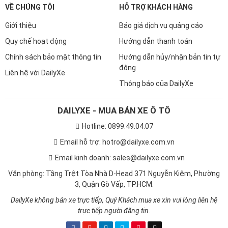
VỀ CHÚNG TÔI
HỖ TRỢ KHÁCH HÀNG
Giới thiệu
Báo giá dịch vụ quảng cáo
Quy chế hoạt động
Hướng dẫn thanh toán
Chính sách bảo mật thông tin
Hướng dẫn hủy/nhận bản tin tự
động
Liên hệ với DailyXe
Thông báo của DailyXe
DAILYXE - MUA BÁN XE Ô TÔ
Hotline: 0899.49.04.07
Email hỗ trợ: hotro@dailyxe.com.vn
Email kinh doanh: sales@dailyxe.com.vn
Văn phòng: Tầng Trệt Tòa Nhà D-Head 371 Nguyễn Kiệm, Phường
3, Quận Gò Vấp, TP.HCM.
DailyXe không bán xe trực tiếp, Quý Khách mua xe xin vui lòng liên hệ
trực tiếp người đăng tin.