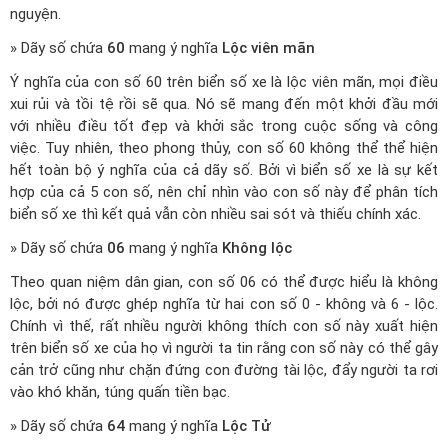
nguyện.
» Dãy số chứa
60
mang ý nghĩa
Lộc viên mãn
Ý nghĩa của con số 60 trên biển số xe là lộc viên mãn, mọi điều
xui rủi và tồi tệ rồi sẽ qua. Nó sẽ mang đến một khởi đầu mới
với nhiều điều tốt đẹp và khởi sắc trong cuộc sống và công
việc. Tuy nhiên, theo phong thủy, con số 60 không thể thể hiện
hết toàn bộ ý nghĩa của cả dãy số. Bởi vì biển số xe là sự kết
hợp của cả 5 con số, nên chỉ nhìn vào con số này để phân tích
biển số xe thì kết quả vẫn còn nhiều sai sót và thiếu chính xác.
» Dãy số chứa
06
mang ý nghĩa
Không lộc
Theo quan niệm dân gian, con số 06 có thể được hiểu là không
lộc, bởi nó được ghép nghĩa từ hai con số 0 - không và 6 - lộc.
Chính vì thế, rất nhiều người không thích con số này xuất hiện
trên biển số xe của họ vì người ta tin rằng con số này có thể gây
cản trở cũng như chặn đứng con đường tài lộc, đẩy người ta rơi
vào khó khăn, túng quấn tiền bạc.
» Dãy số chứa
64
mang ý nghĩa
Lộc Tử