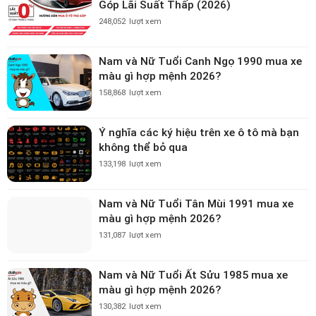
Góp Lãi Suất Thấp (2026)
248,052
lượt xem
Nam và Nữ Tuổi Canh Ngọ 1990 mua xe
màu gì hợp mệnh 2026?
158,868
lượt xem
Ý nghĩa các ký hiệu trên xe ô tô mà bạn
không thể bỏ qua
133,198
lượt xem
Nam và Nữ Tuổi Tân Mùi 1991 mua xe
màu gì hợp mệnh 2026?
131,087
lượt xem
Nam và Nữ Tuổi Ất Sửu 1985 mua xe
màu gì hợp mệnh 2026?
130,382
lượt xem