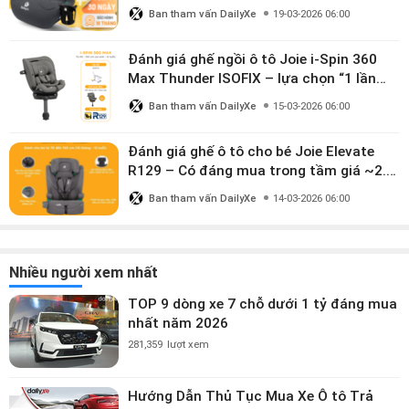
mua?
Ban tham vấn DailyXe
19-03-2026 06:00
Đánh giá ghế ngồi ô tô Joie i-Spin 360
Max Thunder ISOFIX – lựa chọn “1 lần
dùng đến 12 năm” có đáng giá gần 9
Ban tham vấn DailyXe
15-03-2026 06:00
triệu?
Đánh giá ghế ô tô cho bé Joie Elevate
R129 – Có đáng mua trong tầm giá ~2.8
triệu?
Ban tham vấn DailyXe
14-03-2026 06:00
Nhiều người xem nhất
TOP 9 dòng xe 7 chỗ dưới 1 tỷ đáng mua
nhất năm 2026
281,359
lượt xem
Hướng Dẫn Thủ Tục Mua Xe Ô tô Trả