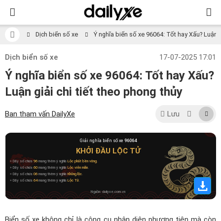
Dịch biển số xe
Ý nghĩa biển số xe 96064: Tốt hay Xấu? Luận gi
Dịch biển số xe
17-07-2025 17:01
Ý nghĩa biển số xe 96064: Tốt hay Xấu?
Luận giải chi tiết theo phong thủy
Ban tham vấn DailyXe
Lưu
Giải nghĩa biển số xe
96064
KHỞI ĐẦU LỘC TỬ
» Dãy số chứa
96
mang thêm ý nghĩa
Lộc phát bền vững
.
» Dãy số chứa
60
mang thêm ý nghĩa
Lộc viên mãn
.
» Dãy số chứa
06
mang thêm ý nghĩa
Không lộc
.
» Dãy số chứa
64
mang thêm ý nghĩa
Lộc Tử
.
Nguồn: dailyxe.com.vn
Biển số xe không chỉ là công cụ nhận diện phương tiện mà còn