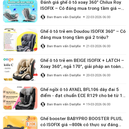
Đánh giá ghế ô tô xoay 360° Chilux Roy
ISOFIX – Có đáng mua trong tầm giá ~3
triệu
Ban tham vấn DailyXe
22-03-2026 06:00
Ghế ô tô trẻ em Doudou ISOFIX 360° – Có
đáng mua trong tầm giá 2 triệu?
Ban tham vấn DailyXe
21-03-2026 06:00
Ghế ô tô trẻ em BEIGE ISOFIX + LATCH –
Xoay 360°, ngả 170°, giải pháp an toàn
linh hoạt cho bé 0–10 tuổi
Ban tham vấn DailyXe
20-03-2026 06:00
Ghế ngồi ô tô AYAEL BFL106 dây đai 5
điểm - đạt chuẩn ECE R129 cho bé từ 1–
10 tuổi
Ban tham vấn DailyXe
19-03-2026 06:00
Ghế booster BABYPRO BOOSTER PLUS,
có ISOFIX giá ~800k có thực sự đáng