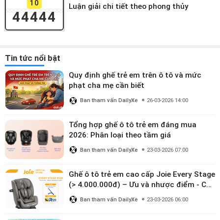
10
Luận giải chi tiết theo phong thủy
44444
Tin tức nổi bật
Quy định ghế trẻ em trên ô tô và mức
phạt cha mẹ cần biết
Ban tham vấn DailyXe
26-03-2026 14:00
Tổng hợp ghế ô tô trẻ em đáng mua
2026: Phân loại theo tầm giá
Ban tham vấn DailyXe
23-03-2026 07:00
Ghế ô tô trẻ em cao cấp Joie Every Stage
(> 4.000.000đ) – Ưu và nhược điểm - Có
đáng đầu tư cho bé từ 0–12 tuổi?
Ban tham vấn DailyXe
23-03-2026 06:00