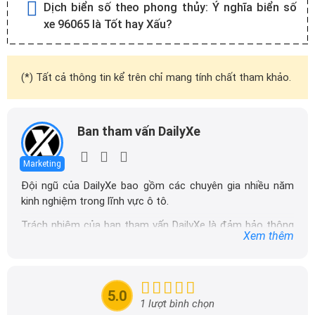
Dịch biển số theo phong thủy:
Ý nghĩa biển số
xe 96065 là Tốt hay Xấu?
(*) Tất cả thông tin kể trên chỉ mang tính chất tham khảo.
Ban tham vấn DailyXe
Marketing
Đội ngũ của DailyXe bao gồm các chuyên gia nhiều năm
kinh nghiệm trong lĩnh vực ô tô.
Trách nhiệm của ban tham vấn DailyXe là đảm bảo thông
Xem thêm
tin chính xác được đăng tải trên dailyxe.com.vn, thường
xuyên cập nhật thông tin mới về xe ô tô, thông tin khuyến
mãi của các hãng xe để người đọc có thể tiếp cận thông
tin nhanh chóng và dễ dàng hơn.
5.0
1 lượt bình chọn