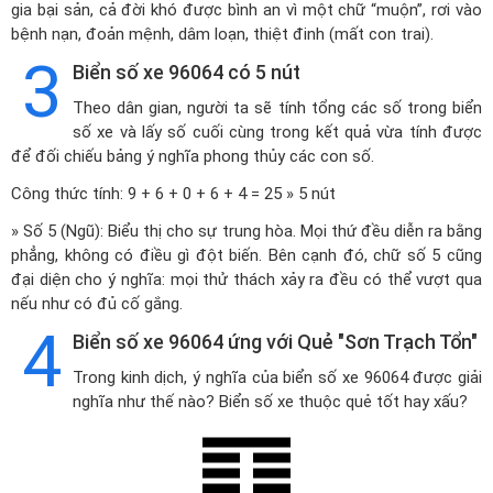
gia bại sản, cả đời khó được bình an vì một chữ “muộn”, rơi vào
bệnh nạn, đoản mệnh, dâm loạn, thiệt đinh (mất con trai).
3
Biển số xe 96064 có 5 nút
Theo dân gian, người ta sẽ tính tổng các số trong biển
số xe và lấy số cuối cùng trong kết quả vừa tính được
để đối chiếu bảng ý nghĩa phong thủy các con số.
Công thức tính: 9 + 6 + 0 + 6 + 4 = 25 » 5 nút
» Số 5 (Ngũ): Biểu thị cho sự trung hòa. Mọi thứ đều diễn ra bằng
phẳng, không có điều gì đột biến. Bên cạnh đó, chữ số 5 cũng
đại diện cho ý nghĩa: mọi thử thách xảy ra đều có thể vượt qua
nếu như có đủ cố gắng.
4
Biển số xe 96064 ứng với Quẻ "Sơn Trạch Tổn"
Trong kinh dịch, ý nghĩa của biển số xe 96064 được giải
nghĩa như thế nào? Biển số xe thuộc quẻ tốt hay xấu?