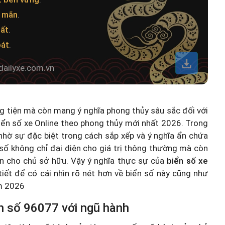
n mãn
.
ất
.
oát
.
dailyxe.com.vn
ng tiện mà còn mang ý nghĩa phong thủy sâu sắc đối với
iển số xe Online theo phong thủy mới nhất 2026
. Trong
hờ sự đặc biệt trong cách sắp xếp và ý nghĩa ẩn chứa
số không chỉ đại diện cho giá trị thông thường mà còn
n cho chủ sở hữu. Vậy ý nghĩa thực sự của
biển số xe
 tiết để có cái nhìn rõ nét hơn về biển số này cũng như
ăm 2026
n số 96077 với ngũ hành