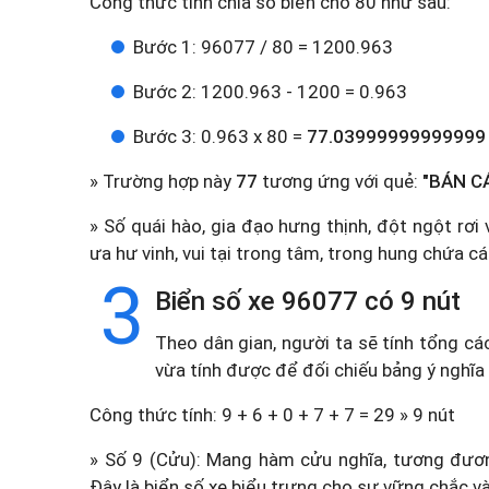
Công thức tính chia số biển cho 80 như sau:
Bước 1: 96077 / 80 = 1200.963
Bước 2: 1200.963 - 1200 = 0.963
Bước 3: 0.963 x 80 =
77.03999999999999
» Trường hợp này
77
tương ứng với quẻ:
"BÁN CÁ
» Số quái hào, gia đạo hưng thịnh, đột ngột rơ
ưa hư vinh, vui tại trong tâm, trong hung chứa cát
3
Biển số xe 96077 có 9 nút
Theo dân gian, người ta sẽ tính tổng cá
vừa tính được để đối chiếu bảng ý nghĩa
Công thức tính: 9 + 6 + 0 + 7 + 7 = 29 » 9 nút
» Số 9 (Cửu): Mang hàm cửu nghĩa, tương đương
Đây là biển số xe biểu trưng cho sự vững chắc và