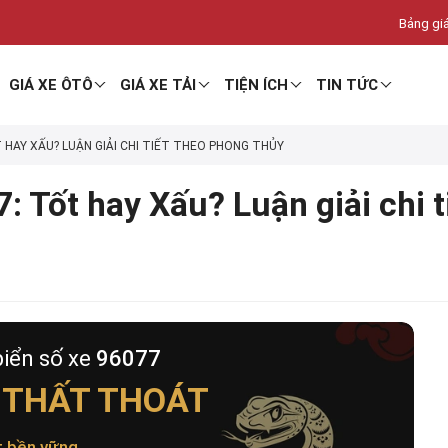
Bảng giá
GIÁ XE ÔTÔ
GIÁ XE TẢI
TIỆN ÍCH
TIN TỨC
T HAY XẤU? LUẬN GIẢI CHI TIẾT THEO PHONG THỦY
: Tốt hay Xấu? Luận giải chi 
biển số xe
96077
 THẤT THOÁT
t bền vững
.