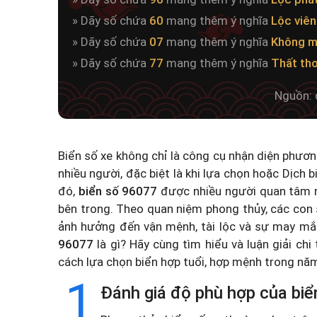
» Dãy số chứa
60
mang thêm ý nghĩa
Lộc viê
» Dãy số chứa
07
mang thêm ý nghĩa
Không m
» Dãy số chứa
77
mang thêm ý nghĩa
Thất th
Nguồn: 
Biển số xe không chỉ là công cụ nhận diện phươ
nhiều người, đặc biệt là khi lựa chọn hoặc
Dịch b
đó,
biển số 96077
được nhiều người quan tâm n
bên trong. Theo quan niệm phong thủy, các con 
ảnh hưởng đến vận mệnh, tài lộc và sự may mắ
96077
là gì? Hãy cùng tìm hiểu và luận giải chi
cách lựa chọn biển hợp tuổi, hợp mệnh trong n
1
Đánh giá độ phù hợp của biể