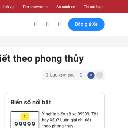
 dịch vụ
Tìm showroom
So sánh xe
Thi sát hạch
Báo giá Xe
tiết theo phong thủy
Lưu xem sau
Biển số nổi bật
Ý nghĩa biển số xe 99999: Tốt
1
hay Xấu? Luận giải chi tiết
99999
theo phong thủy