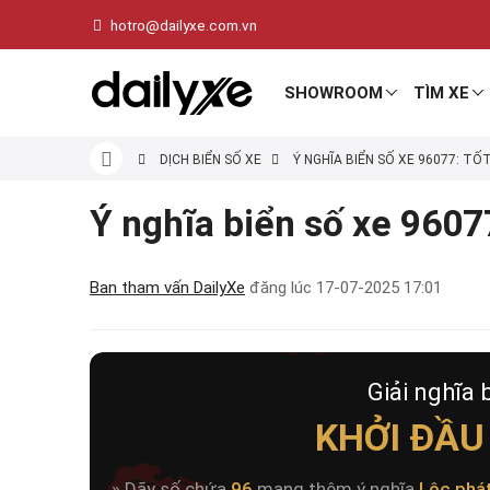
hotro@dailyxe.com.vn
SHOWROOM
TÌM XE
DỊCH BIỂN SỐ XE
Ý NGHĨA BIỂN SỐ XE 96077: TỐ
Ý nghĩa biển số xe 96077
Ban tham vấn DailyXe
đăng lúc
17-07-2025 17:01
Giải nghĩa 
KHỞI ĐẦU
» Dãy số chứa
96
mang thêm ý nghĩa
Lộc phá