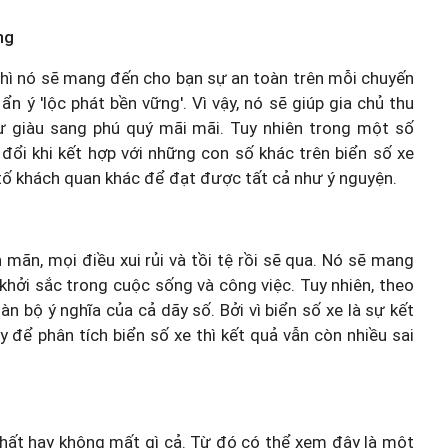
ng
thì nó sẽ mang đến cho bạn sự an toàn trên mỗi chuyến
n ý 'lộc phát bền vững'. Vì vậy, nó sẽ giúp gia chủ thu
 sự giàu sang phú quý mãi mãi. Tuy nhiên trong một số
 đổi khi kết hợp với những con số khác trên biển số xe
tố khách quan khác để đạt được tất cả như ý nguyện.
n mãn, mọi điều xui rủi và tồi tệ rồi sẽ qua. Nó sẽ mang
khởi sắc trong cuộc sống và công việc. Tuy nhiên, theo
n bộ ý nghĩa của cả dãy số. Bởi vì biển số xe là sự kết
y để phân tích biển số xe thì kết quả vẫn còn nhiều sai
 thất hay không mất gì cả. Từ đó có thể xem đây là một