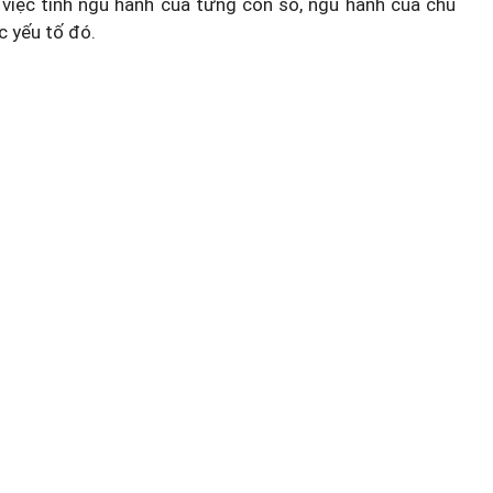
việc tính ngũ hành của từng con số, ngũ hành của chủ
c yếu tố đó.