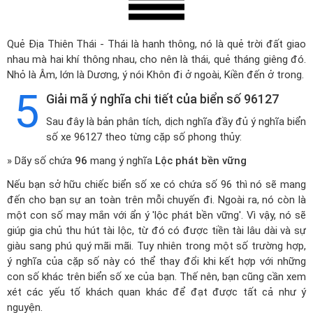
Quẻ Địa Thiên Thái - Thái là hanh thông, nó là quẻ trời đất giao
nhau mà hai khí thông nhau, cho nên là thái, quẻ tháng giêng đó.
Nhỏ là Âm, lớn là Dương, ý nói Khôn đi ở ngoài, Kiền đến ở trong.
5
Giải mã ý nghĩa chi tiết của biển số 96127
Sau đây là bản phân tích, dịch nghĩa đầy đủ ý nghĩa biển
số xe 96127 theo từng cặp số phong thủy:
» Dãy số chứa
96
mang ý nghĩa
Lộc phát bền vững
Nếu bạn sở hữu chiếc biển số xe có chứa số 96 thì nó sẽ mang
đến cho bạn sự an toàn trên mỗi chuyến đi. Ngoài ra, nó còn là
một con số may mắn với ẩn ý 'lộc phát bền vững'. Vì vậy, nó sẽ
giúp gia chủ thu hút tài lộc, từ đó có được tiền tài lâu dài và sự
giàu sang phú quý mãi mãi. Tuy nhiên trong một số trường hợp,
ý nghĩa của cặp số này có thể thay đổi khi kết hợp với những
con số khác trên biển số xe của bạn. Thế nên, bạn cũng cần xem
xét các yếu tố khách quan khác để đạt được tất cả như ý
nguyện.