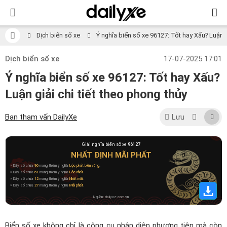
Dịch biển số xe
Ý nghĩa biển số xe 96127: Tốt hay Xấu? Luận gi
Dịch biển số xe
17-07-2025 17:01
Ý nghĩa biển số xe 96127: Tốt hay Xấu?
Luận giải chi tiết theo phong thủy
Ban tham vấn DailyXe
Lưu
Giải nghĩa biển số xe
96127
NHẤT ĐỊNH MÃI PHẤT
» Dãy số chứa
96
mang thêm ý nghĩa
Lộc phát bền vững
.
» Dãy số chứa
61
mang thêm ý nghĩa
Lộc nhất
.
» Dãy số chứa
12
mang thêm ý nghĩa
Nhất mãi
.
» Dãy số chứa
27
mang thêm ý nghĩa
Mãi phất
.
Nguồn: dailyxe.com.vn
Biển số xe không chỉ là công cụ nhận diện phương tiện mà còn