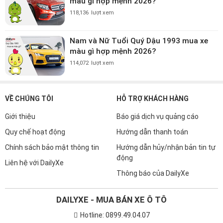
màu gì hợp mệnh 2026?
118,136
lượt xem
Nam và Nữ Tuổi Quý Dậu 1993 mua xe
màu gì hợp mệnh 2026?
114,072
lượt xem
VỀ CHÚNG TÔI
HỖ TRỢ KHÁCH HÀNG
Giới thiệu
Báo giá dịch vụ quảng cáo
Quy chế hoạt động
Hướng dẫn thanh toán
Chính sách bảo mật thông tin
Hướng dẫn hủy/nhận bản tin tự
động
Liên hệ với DailyXe
Thông báo của DailyXe
DAILYXE - MUA BÁN XE Ô TÔ
Hotline: 0899.49.04.07