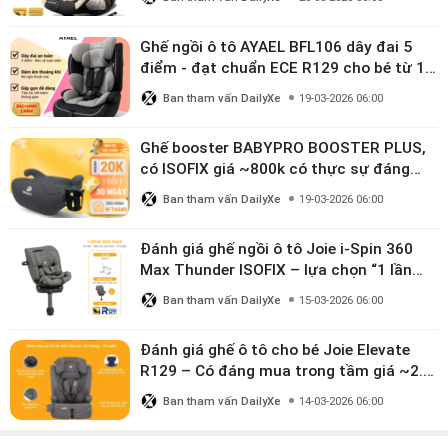
Ghế ngồi ô tô AYAEL BFL106 dây đai 5
điểm - đạt chuẩn ECE R129 cho bé từ 1–
10 tuổi
Ban tham vấn DailyXe
19-03-2026 06:00
Ghế booster BABYPRO BOOSTER PLUS,
có ISOFIX giá ~800k có thực sự đáng
mua?
Ban tham vấn DailyXe
19-03-2026 06:00
Đánh giá ghế ngồi ô tô Joie i-Spin 360
Max Thunder ISOFIX – lựa chọn “1 lần
dùng đến 12 năm” có đáng giá gần 9
Ban tham vấn DailyXe
15-03-2026 06:00
triệu?
Đánh giá ghế ô tô cho bé Joie Elevate
R129 – Có đáng mua trong tầm giá ~2.8
triệu?
Ban tham vấn DailyXe
14-03-2026 06:00