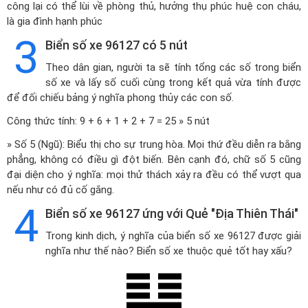
công lại có thể lùi về phòng thủ, hưởng thụ phúc huệ con cháu,
là gia đình hạnh phúc
3
Biển số xe 96127 có 5 nút
Theo dân gian, người ta sẽ tính tổng các số trong biển
số xe và lấy số cuối cùng trong kết quả vừa tính được
để đối chiếu bảng ý nghĩa phong thủy các con số.
Công thức tính: 9 + 6 + 1 + 2 + 7 = 25 » 5 nút
» Số 5 (Ngũ): Biểu thị cho sự trung hòa. Mọi thứ đều diễn ra bằng
phẳng, không có điều gì đột biến. Bên cạnh đó, chữ số 5 cũng
đại diện cho ý nghĩa: mọi thử thách xảy ra đều có thể vượt qua
nếu như có đủ cố gắng.
4
Biển số xe 96127 ứng với Quẻ "Địa Thiên Thái"
Trong kinh dịch, ý nghĩa của biển số xe 96127 được giải
nghĩa như thế nào? Biển số xe thuộc quẻ tốt hay xấu?