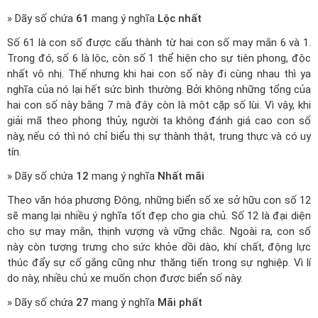
» Dãy số chứa
61
mang ý nghĩa
Lộc nhất
Số 61 là con số được cấu thành từ hai con số may mắn 6 và 1.
Trong đó, số 6 là lộc, còn số 1 thể hiện cho sự tiên phong, độc
nhất vô nhị. Thế nhưng khi hai con số này đi cùng nhau thì ya
nghĩa của nó lại hết sức bình thường. Bởi không những tổng của
hai con số này bằng 7 mà đây còn là một cặp số lùi. Vì vậy, khi
giải mã theo phong thủy, người ta không đánh giá cao con số
này, nếu có thì nó chỉ biểu thị sự thành thật, trung thực và có uy
tín.
» Dãy số chứa
12
mang ý nghĩa
Nhất mãi
Theo văn hóa phương Đông, những biển số xe sở hữu con số 12
sẽ mang lại nhiều ý nghĩa tốt đẹp cho gia chủ. Số 12 là đại diện
cho sự may mắn, thịnh vượng và vững chắc. Ngoài ra, con số
này còn tượng trưng cho sức khỏe dồi dào, khí chất, động lực
thúc đẩy sự cố gắng cũng như thăng tiến trong sự nghiệp. Vì lí
do này, nhiều chủ xe muốn chọn được biển số này.
» Dãy số chứa
27
mang ý nghĩa
Mãi phất