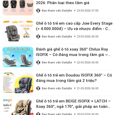
2026: Phân loại theo tầm giá
Ban tham vấn DailyXe
23-03-2026 07:00
Ghế ô tô trẻ em cao cấp Joie Every Stage
(> 4.000.000đ) – Ưu và nhược điểm - Có
đáng đầu tư cho bé từ 0–12 tuổi?
Ban tham vấn DailyXe
23-03-2026 06:00
Đánh giá ghế ô tô xoay 360° Chilux Roy
ISOFIX – Có đáng mua trong tầm giá ~3
triệu
Ban tham vấn DailyXe
22-03-2026 06:00
Ghế ô tô trẻ em Doudou ISOFIX 360° – Có
đáng mua trong tầm giá 2 triệu?
Ban tham vấn DailyXe
21-03-2026 06:00
Ghế ô tô trẻ em BEIGE ISOFIX + LATCH –
Xoay 360°, ngả 170°, giải pháp an toàn
linh hoạt cho bé 0–10 tuổi
Ban tham vấn DailyXe
20-03-2026 06:00