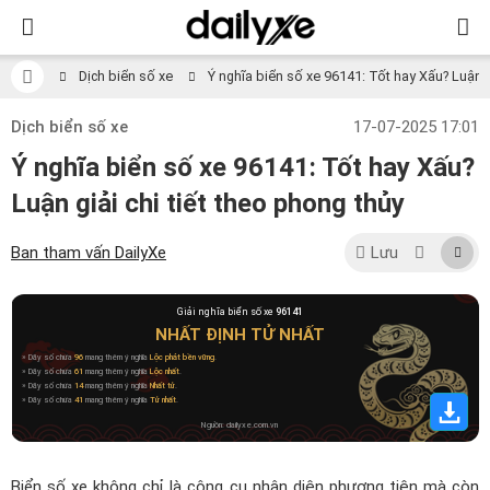
Dịch biển số xe
Ý nghĩa biển số xe 96141: Tốt hay Xấu? Luận gi
Dịch biển số xe
17-07-2025 17:01
Ý nghĩa biển số xe 96141: Tốt hay Xấu?
Luận giải chi tiết theo phong thủy
Ban tham vấn DailyXe
Lưu
Giải nghĩa biển số xe
96141
NHẤT ĐỊNH TỬ NHẤT
» Dãy số chứa
96
mang thêm ý nghĩa
Lộc phát bền vững
.
» Dãy số chứa
61
mang thêm ý nghĩa
Lộc nhất
.
» Dãy số chứa
14
mang thêm ý nghĩa
Nhất tử
.
» Dãy số chứa
41
mang thêm ý nghĩa
Tử nhất
.
Nguồn: dailyxe.com.vn
Biển số xe không chỉ là công cụ nhận diện phương tiện mà còn