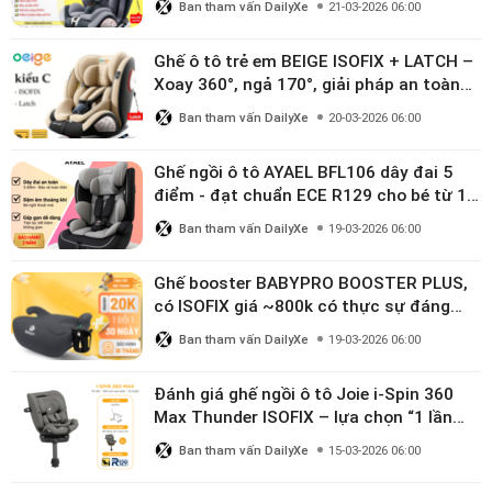
Ban tham vấn DailyXe
21-03-2026 06:00
Ghế ô tô trẻ em BEIGE ISOFIX + LATCH –
Xoay 360°, ngả 170°, giải pháp an toàn
linh hoạt cho bé 0–10 tuổi
Ban tham vấn DailyXe
20-03-2026 06:00
Ghế ngồi ô tô AYAEL BFL106 dây đai 5
điểm - đạt chuẩn ECE R129 cho bé từ 1–
10 tuổi
Ban tham vấn DailyXe
19-03-2026 06:00
Ghế booster BABYPRO BOOSTER PLUS,
có ISOFIX giá ~800k có thực sự đáng
mua?
Ban tham vấn DailyXe
19-03-2026 06:00
Đánh giá ghế ngồi ô tô Joie i-Spin 360
Max Thunder ISOFIX – lựa chọn “1 lần
dùng đến 12 năm” có đáng giá gần 9
Ban tham vấn DailyXe
15-03-2026 06:00
triệu?