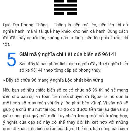
Quẻ Địa Phong Thăng - Thăng là tiến mà lên, tiến lên thì có
nghĩa hanh, mà vì tài quẻ hay khéo, cho nên cả hanh. Dùng cách
đó để thấy người lớn, không cần lo lắng, tiến lên phía trước thì
tốt.
5
Giải mã ý nghĩa chi tiết của biển số 96141
Sau đây là bản phân tích, dịch nghĩa đầy đủ ý nghĩa biển
số xe 96141 theo từng cặp số phong thủy:
» Dãy số chứa
96
mang ý nghĩa
Lộc phát bền vững
Nếu bạn sở hữu chiếc biển số xe có chứa số 96 thì nó sẽ mang
đến cho bạn sự an toàn trên mỗi chuyến đi. Ngoài ra, nó còn là
một con số may mắn với ẩn ý 'lộc phát bền vững'. Vì vậy, nó sẽ
giúp gia chủ thu hút tài lộc, từ đó có được tiền tài lâu dài và sự
giàu sang phú quý mãi mãi. Tuy nhiên trong một số trường hợp,
ý nghĩa của cặp số này có thể thay đổi khi kết hợp với những
con số khác trên biển số xe của bạn. Thế nên, bạn cũng cần xem