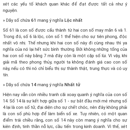
xét các yếu tố khách quan khác để đạt được tất cả như ý
nguyện.
» Dãy số chứa
61
mang ý nghĩa
Lộc nhất
Số 61 là con số được cấu thành từ hai con số may mắn 6 và 1.
Trong đó, số 6 là lộc, còn số 1 thể hiện cho sự tiên phong, độc
nhất vô nhị. Thế nhưng khi hai con số này đi cùng nhau thì ya
nghĩa của nó lại hết sức bình thường. Bởi không những tổng của
hai con số này bằng 7 mà đây còn là một cặp số lùi. Vì vậy, khi
giải mã theo phong thủy, người ta không đánh giá cao con số
này, nếu có thì nó chỉ biểu thị sự thành thật, trung thực và có uy
tín.
» Dãy số chứa
14
mang ý nghĩa
Nhất tử
Hiện nay vẫn còn nhiều tranh cãi xoay quanh ý nghĩa của con số
14. Số 14 là sự kết hợp giữa số 1 - sự bắt đầu mới mẻ nhưng số
4 lại là con số tử, đại diện cho sự chết chóc, nên đây không phải
là con số phù hợp để làm biển số xe. Tuy nhiên, có một quan
điểm trái chiều rằng, con số 14 này còn mang ý nghĩa cho sự
kiên định, tinh thần nỗ lực, cầu tiến trong kinh doanh. Vì thế, xét