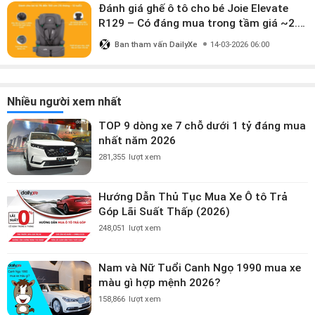
Đánh giá ghế ô tô cho bé Joie Elevate
R129 – Có đáng mua trong tầm giá ~2.8
triệu?
Ban tham vấn DailyXe
14-03-2026 06:00
Nhiều người xem nhất
TOP 9 dòng xe 7 chỗ dưới 1 tỷ đáng mua
nhất năm 2026
281,355
lượt xem
Hướng Dẫn Thủ Tục Mua Xe Ô tô Trả
Góp Lãi Suất Thấp (2026)
248,051
lượt xem
Nam và Nữ Tuổi Canh Ngọ 1990 mua xe
màu gì hợp mệnh 2026?
158,866
lượt xem