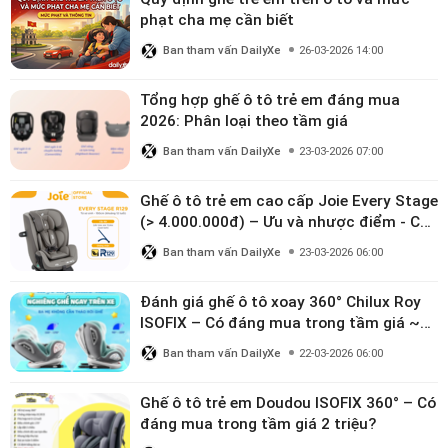
phạt cha mẹ cần biết
Ban tham vấn DailyXe
26-03-2026 14:00
Tổng hợp ghế ô tô trẻ em đáng mua
2026: Phân loại theo tầm giá
Ban tham vấn DailyXe
23-03-2026 07:00
Ghế ô tô trẻ em cao cấp Joie Every Stage
(> 4.000.000đ) – Ưu và nhược điểm - Có
đáng đầu tư cho bé từ 0–12 tuổi?
Ban tham vấn DailyXe
23-03-2026 06:00
Đánh giá ghế ô tô xoay 360° Chilux Roy
ISOFIX – Có đáng mua trong tầm giá ~3
triệu
Ban tham vấn DailyXe
22-03-2026 06:00
Ghế ô tô trẻ em Doudou ISOFIX 360° – Có
đáng mua trong tầm giá 2 triệu?