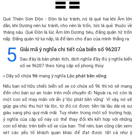
Quẻ Thiên Sơn Độn - Độn là lui tránh, nó là quẻ hai khí Âm lớn
dần, khí Dương nên lui tránh, cho nên là trốn, tức là quẻ thuộc về
tháng sáu. Quẻ Độn là lúc Âm lớn Dương tiêu, đấng quân tử trốn
nấp. Đấng quân tử lui nấp, là để làm cho đạo của mình thẳng ra.
5
Giải mã ý nghĩa chi tiết của biển số 96207
Sau đây là bản phân tích, dịch nghĩa đầy đủ ý nghĩa biển
số xe 96207 theo từng cặp số phong thủy:
» Dãy số chứa
96
mang ý nghĩa
Lộc phát bền vững
Nếu bạn sở hữu chiếc biển số xe có chứa số 96 thì nó sẽ mang
đến cho bạn sự an toàn trên mỗi chuyến đi. Ngoài ra, nó còn là
một con số may mắn với ẩn ý 'lộc phát bền vững'. Vì vậy, nó sẽ
giúp gia chủ thu hút tài lộc, từ đó có được tiền tài lâu dài và sự
giàu sang phú quý mãi mãi. Tuy nhiên trong một số trường hợp,
ý nghĩa của cặp số này có thể thay đổi khi kết hợp với những
con số khác trên biển số xe của bạn. Thế nên, bạn cũng cần xem
xét các yếu tố khách quan khác để đạt được tất cả như ý