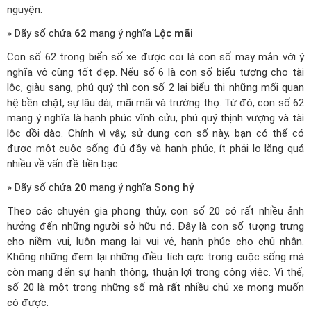
nguyện.
» Dãy số chứa
62
mang ý nghĩa
Lộc mãi
Con số 62 trong biển số xe được coi là con số may mắn với ý
nghĩa vô cùng tốt đẹp. Nếu số 6 là con số biểu tượng cho tài
lộc, giàu sang, phú quý thì con số 2 lại biểu thị những mối quan
hệ bền chặt, sự lâu dài, mãi mãi và trường thọ. Từ đó, con số 62
mang ý nghĩa là hạnh phúc vĩnh cửu, phú quý thịnh vượng và tài
lộc dồi dào. Chính vì vậy, sử dụng con số này, bạn có thể có
được một cuộc sống đủ đầy và hạnh phúc, ít phải lo lắng quá
nhiều về vấn đề tiền bạc.
» Dãy số chứa
20
mang ý nghĩa
Song hỷ
Theo các chuyên gia phong thủy, con số 20 có rất nhiều ảnh
hưởng đến những người sở hữu nó. Đây là con số tượng trưng
cho niềm vui, luôn mang lại vui vẻ, hạnh phúc cho chủ nhân.
Không những đem lại những điều tích cực trong cuộc sống mà
còn mang đến sự hanh thông, thuận lợi trong công việc. Vì thế,
số 20 là một trong những số mà rất nhiều chủ xe mong muốn
có được.