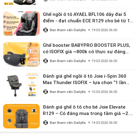
Ghế ngồi ô tô AYAEL BFL106 dây đai 5
điểm - đạt chuẩn ECE R129 cho bé từ 1–
10 tuổi
Ban tham vấn DailyXe
19-03-2026 06:00
Ghế booster BABYPRO BOOSTER PLUS,
có ISOFIX giá ~800k có thực sự đáng
mua?
Ban tham vấn DailyXe
19-03-2026 06:00
Đánh giá ghế ngồi ô tô Joie i-Spin 360
Max Thunder ISOFIX – lựa chọn “1 lần
dùng đến 12 năm” có đáng giá gần 9
Ban tham vấn DailyXe
15-03-2026 06:00
triệu?
Đánh giá ghế ô tô cho bé Joie Elevate
R129 – Có đáng mua trong tầm giá ~2.8
triệu?
Ban tham vấn DailyXe
14-03-2026 06:00