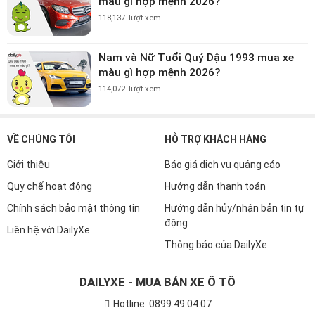
màu gì hợp mệnh 2026?
118,137
lượt xem
Nam và Nữ Tuổi Quý Dậu 1993 mua xe
màu gì hợp mệnh 2026?
114,072
lượt xem
VỀ CHÚNG TÔI
HỖ TRỢ KHÁCH HÀNG
Giới thiệu
Báo giá dịch vụ quảng cáo
Quy chế hoạt động
Hướng dẫn thanh toán
Chính sách bảo mật thông tin
Hướng dẫn hủy/nhận bản tin tự
động
Liên hệ với DailyXe
Thông báo của DailyXe
DAILYXE - MUA BÁN XE Ô TÔ
Hotline: 0899.49.04.07