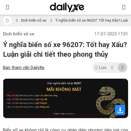
Dịch biển số xe
Ý nghĩa biển số xe 96207: Tốt hay Xấu? Luận gi
Dịch biển số xe
17-07-2025 17:01
Ý nghĩa biển số xe 96207: Tốt hay Xấu?
Luận giải chi tiết theo phong thủy
Ban tham vấn DailyXe
Lưu
Giải nghĩa biển số xe
96207
MÃI KHÔNG MẤT
» Dãy số chứa
96
mang thêm ý nghĩa
Lộc phát bền vững
.
» Dãy số chứa
62
mang thêm ý nghĩa
Lộc mãi
.
» Dãy số chứa
20
mang thêm ý nghĩa
Song hỷ
.
» Dãy số chứa
07
mang thêm ý nghĩa
Không mất
.
Nguồn: dailyxe.com.vn
Biển số xe không chỉ là công cụ nhận diện phương tiện mà còn