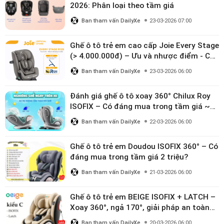
2026: Phân loại theo tầm giá
Ban tham vấn DailyXe
23-03-2026 07:00
Ghế ô tô trẻ em cao cấp Joie Every Stage
(> 4.000.000đ) – Ưu và nhược điểm - Có
đáng đầu tư cho bé từ 0–12 tuổi?
Ban tham vấn DailyXe
23-03-2026 06:00
Đánh giá ghế ô tô xoay 360° Chilux Roy
ISOFIX – Có đáng mua trong tầm giá ~3
triệu
Ban tham vấn DailyXe
22-03-2026 06:00
Ghế ô tô trẻ em Doudou ISOFIX 360° – Có
đáng mua trong tầm giá 2 triệu?
Ban tham vấn DailyXe
21-03-2026 06:00
Ghế ô tô trẻ em BEIGE ISOFIX + LATCH –
Xoay 360°, ngả 170°, giải pháp an toàn
linh hoạt cho bé 0–10 tuổi
Ban tham vấn DailyXe
20-03-2026 06:00