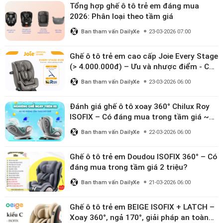
Tổng hợp ghế ô tô trẻ em đáng mua
2026: Phân loại theo tầm giá
Ban tham vấn DailyXe
23-03-2026 07:00
Ghế ô tô trẻ em cao cấp Joie Every Stage
(> 4.000.000đ) – Ưu và nhược điểm - Có
đáng đầu tư cho bé từ 0–12 tuổi?
Ban tham vấn DailyXe
23-03-2026 06:00
Đánh giá ghế ô tô xoay 360° Chilux Roy
ISOFIX – Có đáng mua trong tầm giá ~3
triệu
Ban tham vấn DailyXe
22-03-2026 06:00
Ghế ô tô trẻ em Doudou ISOFIX 360° – Có
đáng mua trong tầm giá 2 triệu?
Ban tham vấn DailyXe
21-03-2026 06:00
Ghế ô tô trẻ em BEIGE ISOFIX + LATCH –
Xoay 360°, ngả 170°, giải pháp an toàn