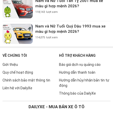
Nam và Nữ Tuổi Tân Tỵ 2001 mua xe
màu gì hợp mệnh 2026?
118,143
lượt xem
Nam và Nữ Tuổi Quý Dậu 1993 mua xe
màu gì hợp mệnh 2026?
114,075
lượt xem
VỀ CHÚNG TÔI
HỖ TRỢ KHÁCH HÀNG
Giới thiệu
Báo giá dịch vụ quảng cáo
Quy chế hoạt động
Hướng dẫn thanh toán
Chính sách bảo mật thông tin
Hướng dẫn hủy/nhận bản tin tự
động
Liên hệ với DailyXe
Thông báo của DailyXe
DAILYXE - MUA BÁN XE Ô TÔ