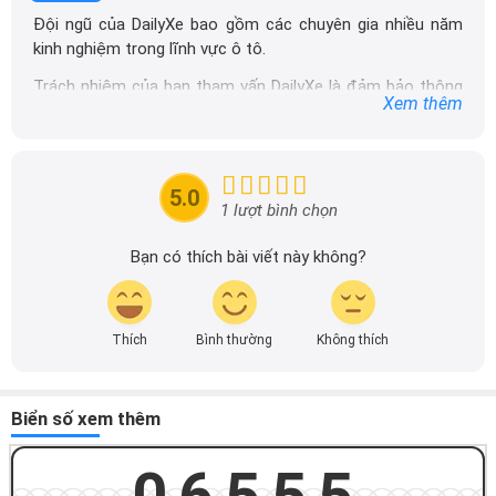
Đội ngũ của DailyXe bao gồm các chuyên gia nhiều năm
kinh nghiệm trong lĩnh vực ô tô.
Trách nhiệm của ban tham vấn DailyXe là đảm bảo thông
Xem thêm
tin chính xác được đăng tải trên dailyxe.com.vn, thường
xuyên cập nhật thông tin mới về xe ô tô, thông tin khuyến
mãi của các hãng xe để người đọc có thể tiếp cận thông
tin nhanh chóng và dễ dàng hơn.
5.0
1 lượt bình chọn
Bạn có thích bài viết này không?
Thích
Bình thường
Không thích
Biển số xem thêm