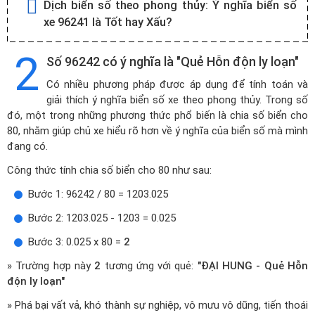
Dịch biển số theo phong thủy:
Ý nghĩa biển số
xe 96241 là Tốt hay Xấu?
2
Số 96242 có ý nghĩa là "Quẻ Hỗn độn ly loạn"
Có nhiều phương pháp được áp dụng để tính toán và
giải thích ý nghĩa biển số xe theo phong thủy. Trong số
đó, một trong những phương thức phổ biến là chia số biển cho
80, nhằm giúp chủ xe hiểu rõ hơn về ý nghĩa của biển số mà mình
đang có.
Công thức tính chia số biển cho 80 như sau:
Bước 1: 96242 / 80 = 1203.025
Bước 2: 1203.025 - 1203 = 0.025
Bước 3: 0.025 x 80 =
2
» Trường hợp này
2
tương ứng với quẻ:
"ĐẠI HUNG - Quẻ Hỗn
độn ly loạn"
» Phá bại vất vả, khó thành sự nghiệp, vô mưu vô dũng, tiến thoái