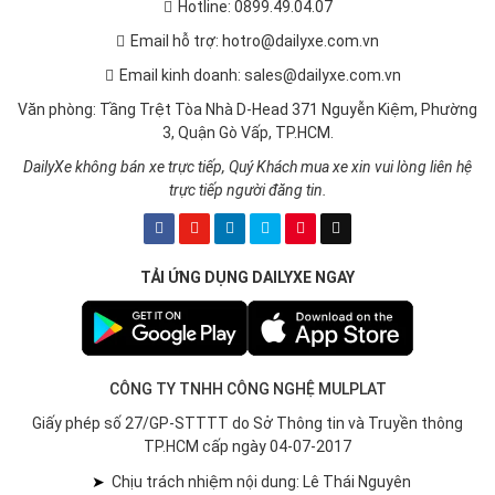
Hotline: 0899.49.04.07
Email hỗ trợ: hotro@dailyxe.com.vn
Email kinh doanh: sales@dailyxe.com.vn
Văn phòng: Tầng Trệt Tòa Nhà D-Head 371 Nguyễn Kiệm, Phường
3, Quận Gò Vấp, TP.HCM.
DailyXe không bán xe trực tiếp, Quý Khách mua xe xin vui lòng liên hệ
trực tiếp người đăng tin.
TẢI ỨNG DỤNG DAILYXE NGAY
CÔNG TY TNHH CÔNG NGHỆ MULPLAT
Giấy phép số 27/GP-STTTT do Sở Thông tin và Truyền thông
TP.HCM cấp ngày 04-07-2017
➤
Chịu trách nhiệm nội dung: Lê Thái Nguyên