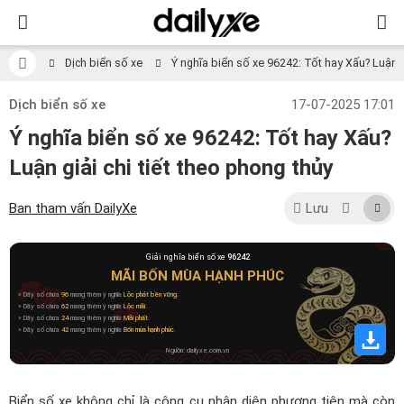
Dịch biển số xe
Ý nghĩa biển số xe 96242: Tốt hay Xấu? Luận gi
Dịch biển số xe
17-07-2025 17:01
Ý nghĩa biển số xe 96242: Tốt hay Xấu?
Luận giải chi tiết theo phong thủy
Ban tham vấn DailyXe
Lưu
Giải nghĩa biển số xe
96242
MÃI BỐN MÙA HẠNH PHÚC
» Dãy số chứa
96
mang thêm ý nghĩa
Lộc phát bền vững
.
» Dãy số chứa
62
mang thêm ý nghĩa
Lộc mãi
.
» Dãy số chứa
24
mang thêm ý nghĩa
Mãi phất
.
» Dãy số chứa
42
mang thêm ý nghĩa
Bốn mùa hạnh phúc
.
Nguồn: dailyxe.com.vn
Biển số xe không chỉ là công cụ nhận diện phương tiện mà còn