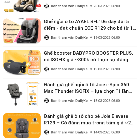
linh hoạt cho bé 0–10 tuổi
Ban tham vấn DailyXe
20-03-2026 06:00
Ghế ngồi ô tô AYAEL BFL106 dây đai 5
điểm - đạt chuẩn ECE R129 cho bé từ 1–
10 tuổi
Ban tham vấn DailyXe
19-03-2026 06:00
Ghế booster BABYPRO BOOSTER PLUS,
có ISOFIX giá ~800k có thực sự đáng
mua?
Ban tham vấn DailyXe
19-03-2026 06:00
Đánh giá ghế ngồi ô tô Joie i-Spin 360
Max Thunder ISOFIX – lựa chọn “1 lần
dùng đến 12 năm” có đáng giá gần 9
Ban tham vấn DailyXe
15-03-2026 06:00
triệu?
Đánh giá ghế ô tô cho bé Joie Elevate
R129 – Có đáng mua trong tầm giá ~2.8
triệu?
Ban tham vấn DailyXe
14-03-2026 06:00