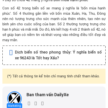
» Dãy số chứa
42
mang ý nghĩa
Bốn mùa hạnh phúc
Con số 42 trong biển số xe mang ý nghĩa là 'bốn mùa hạnh
phúc'. Số 4 thường gắn liền với bốn mùa Xuân, Hạ, Thu, Đông
nên nó tượng trưng cho sức mạnh của thiên nhiên, tạo nên sự
bình yên cho cuộc sống của bạn. Số 2 thường tượng trưng cho
hạn h phúc và mãi mãi. Do đó, khi kết hợp 4 với 2 thành số 42, nó
sẽ giúp bạn có niềm tin và khát vọng vào những điều tốt đẹp và
may mắn.
Dịch biển số theo phong thủy:
Ý nghĩa biển số
xe 96243 là Tốt hay Xấu?
(*) Tất cả thông tin kể trên chỉ mang tính chất tham khảo.
Ban tham vấn DailyXe
Marketing