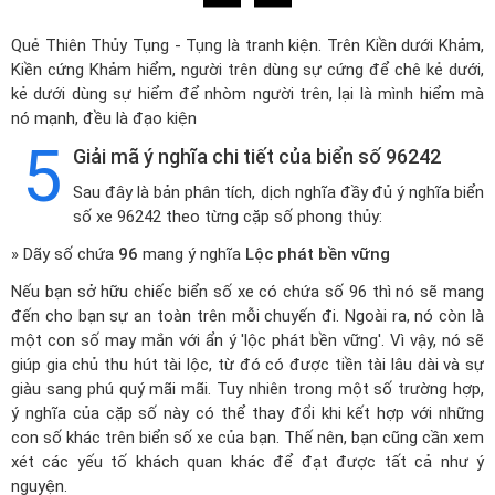
Quẻ Thiên Thủy Tụng - Tụng là tranh kiện. Trên Kiền dưới Khảm,
Kiền cứng Khảm hiểm, người trên dùng sự cứng để chê kẻ dưới,
kẻ dưới dùng sự hiểm để nhòm người trên, lại là mình hiểm mà
nó mạnh, đều là đạo kiện
5
Giải mã ý nghĩa chi tiết của biển số 96242
Sau đây là bản phân tích, dịch nghĩa đầy đủ ý nghĩa biển
số xe 96242 theo từng cặp số phong thủy:
» Dãy số chứa
96
mang ý nghĩa
Lộc phát bền vững
Nếu bạn sở hữu chiếc biển số xe có chứa số 96 thì nó sẽ mang
đến cho bạn sự an toàn trên mỗi chuyến đi. Ngoài ra, nó còn là
một con số may mắn với ẩn ý 'lộc phát bền vững'. Vì vậy, nó sẽ
giúp gia chủ thu hút tài lộc, từ đó có được tiền tài lâu dài và sự
giàu sang phú quý mãi mãi. Tuy nhiên trong một số trường hợp,
ý nghĩa của cặp số này có thể thay đổi khi kết hợp với những
con số khác trên biển số xe của bạn. Thế nên, bạn cũng cần xem
xét các yếu tố khách quan khác để đạt được tất cả như ý
nguyện.