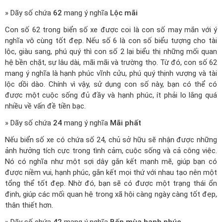
» Dãy số chứa
62
mang ý nghĩa
Lộc mãi
Con số 62 trong biển số xe được coi là con số may mắn với ý
nghĩa vô cùng tốt đẹp. Nếu số 6 là con số biểu tượng cho tài
lộc, giàu sang, phú quý thì con số 2 lại biểu thị những mối quan
hệ bền chặt, sự lâu dài, mãi mãi và trường thọ. Từ đó, con số 62
mang ý nghĩa là hạnh phúc vĩnh cửu, phú quý thịnh vượng và tài
lộc dồi dào. Chính vì vậy, sử dụng con số này, bạn có thể có
được một cuộc sống đủ đầy và hạnh phúc, ít phải lo lắng quá
nhiều về vấn đề tiền bạc.
» Dãy số chứa
24
mang ý nghĩa
Mãi phất
Nếu biển số xe có chứa số 24, chủ sở hữu sẽ nhận được những
ảnh hưởng tích cực trong tình cảm, cuộc sống và cả công việc.
Nó có nghĩa như một sợi dây gắn kết mạnh mẽ, giúp bạn có
được niềm vui, hạnh phúc, gắn kết mọi thứ với nhau tạo nên một
tổng thể tốt đẹp. Nhờ đó, bạn sẽ có được một trạng thái ổn
định, giúp các mối quan hệ trong xã hội càng ngày càng tốt đẹp,
thân thiết hơn.