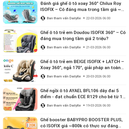
Đánh giá ghế ô tô xoay 360° Chilux Roy
ISOFIX – Có đáng mua trong tầm giá ~3
triệu
Ban tham vấn DailyXe
22-03-2026 06:00
Ghế ô tô trẻ em Doudou ISOFIX 360° – Có
đáng mua trong tầm giá 2 triệu?
Ban tham vấn DailyXe
21-03-2026 06:00
Ghế ô tô trẻ em BEIGE ISOFIX + LATCH –
Xoay 360°, ngả 170°, giải pháp an toàn
linh hoạt cho bé 0–10 tuổi
Ban tham vấn DailyXe
20-03-2026 06:00
Ghế ngồi ô tô AYAEL BFL106 dây đai 5
điểm - đạt chuẩn ECE R129 cho bé từ 1–
10 tuổi
Ban tham vấn DailyXe
19-03-2026 06:00
Ghế booster BABYPRO BOOSTER PLUS,
có ISOFIX giá ~800k có thực sự đáng