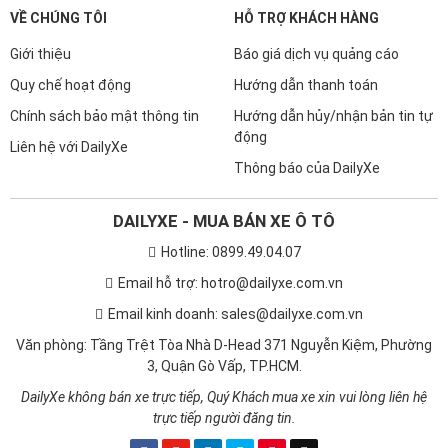
VỀ CHÚNG TÔI
HỖ TRỢ KHÁCH HÀNG
Giới thiệu
Báo giá dịch vụ quảng cáo
Quy chế hoạt động
Hướng dẫn thanh toán
Chính sách bảo mật thông tin
Hướng dẫn hủy/nhận bản tin tự
động
Liên hệ với DailyXe
Thông báo của DailyXe
DAILYXE - MUA BÁN XE Ô TÔ
Hotline: 0899.49.04.07
Email hỗ trợ: hotro@dailyxe.com.vn
Email kinh doanh: sales@dailyxe.com.vn
Văn phòng: Tầng Trệt Tòa Nhà D-Head 371 Nguyễn Kiệm, Phường
3, Quận Gò Vấp, TP.HCM.
DailyXe không bán xe trực tiếp, Quý Khách mua xe xin vui lòng liên hệ
trực tiếp người đăng tin.