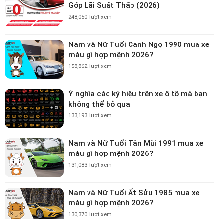
Góp Lãi Suất Thấp (2026)
248,050
lượt xem
Nam và Nữ Tuổi Canh Ngọ 1990 mua xe
màu gì hợp mệnh 2026?
158,862
lượt xem
Ý nghĩa các ký hiệu trên xe ô tô mà bạn
không thể bỏ qua
133,193
lượt xem
Nam và Nữ Tuổi Tân Mùi 1991 mua xe
màu gì hợp mệnh 2026?
131,083
lượt xem
Nam và Nữ Tuổi Ất Sửu 1985 mua xe
màu gì hợp mệnh 2026?
130,370
lượt xem