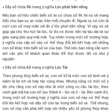
» Dãy số chứa
96
mang ý nghĩa
Lộc phát bền vững
Nếu bạn sở hữu chiếc biển số xe có chứa số 96 thì nó sẽ mang
đến cho bạn sự an toàn trên mỗi chuyến đi. Ngoài ra, nó còn là
một con số may mắn với ẩn ý 'lộc phát bền vững'. Vì vậy, nó sẽ
giúp gia chủ thu hút tài lộc, từ đó có được tiền tài lâu dài và sự
giàu sang phú quý mãi mãi. Tuy nhiên trong một số trường hợp,
ý nghĩa của cặp số này có thể thay đổi khi kết hợp với những
con số khác trên biển số xe của bạn. Thế nên, bạn cũng cần xem
xét các yếu tố khách quan khác để đạt được tất cả như ý
nguyện.
» Dãy số chứa
63
mang ý nghĩa
Lộc Tài
Theo phong thủy biển số xe, con số 63 là một con số bình với ý
niệm là lợi ích và hợp tác cùng nhau. Nhưng cũng có một số ý
iến cho rằng con số này như là một công cụ cầu tài lộc, theo
cách giải mã hai con số tạo thành 6 - lộc và 3 - tài. Bên cạnh đó,
trong một số trường hợp ý nghĩa của con số này có thể thay
đổi khi kết hợp với dãy số còn lại trong biển số xe. Thế nhưng,
con số này cần phải kết hợp với nhiều yếu tố phong thủy khác