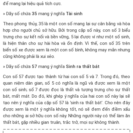
để mang lại hiệu quả tích cực.
» Dãy số chứa
35
mang ý nghĩa
Tài sinh
Theo phong thủy, 35 là một con số mang lại sự cân bằng và hòa
hợp cho người chủ sở hữu. Bởi trong cặp số này, con số 3 biểu
trưng cho sự kết nối và bền vững, 5 lại được ví như một số sinh,
là hiện thân cho sự hài hòa và ổn định. Vì thế, con số 35 trên
biển số xe được xem là một con số bình, không may mắn nhưng
cũng không phải là xui xẻo.
» Dãy số chứa
57
mang ý nghĩa
Sinh ra thất bát
Con số 57 được tạo thành từ hai con số 5 và 7. Trong đó, theo
quan niệm dân gian, số 5 có nghĩa là ngũ và được xem là một
con số sinh; số 7 được đọc là thất và tượng trưng cho sự thất
bát, mất mát. Do đó, khi ghép ý nghĩa của hai con số này lại sẽ
tạo nên ý nghĩa của cặp số 57 là 'sinh ra thất bát'. Cho nên đây
được xem là một ý nghĩa không tốt, nó sẽ đem đến điềm xấu
cho những ai sở hữu con số này. Những người này có thể làm ăn
thất bát, gặp nhiều gian truân, trắc trở, mọi sự không thành.