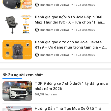
mua?
Ban tham vấn DailyXe
19-03-2026 06:00
Đánh giá ghế ngồi ô tô Joie i-Spin 360
Max Thunder ISOFIX – lựa chọn “1 lần
dùng đến 12 năm” có đáng giá gần 9
Ban tham vấn DailyXe
15-03-2026 06:00
triệu?
Đánh giá ghế ô tô cho bé Joie Elevate
R129 – Có đáng mua trong tầm giá ~2.8
triệu?
Ban tham vấn DailyXe
14-03-2026 06:00
Nhiều người xem nhất
TOP 9 dòng xe 7 chỗ dưới 1 tỷ đáng mua
nhất năm 2026
281,351
lượt xem
Hướng Dẫn Thủ Tục Mua Xe Ô tô Trả