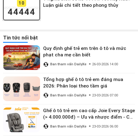
10
Luận giải chi tiết theo phong thủy
44444
Tin tức nổi bật
Quy định ghế trẻ em trên ô tô và mức
phạt cha mẹ cần biết
Ban tham vấn DailyXe
26-03-2026 14:00
Tổng hợp ghế ô tô trẻ em đáng mua
2026: Phân loại theo tầm giá
Ban tham vấn DailyXe
23-03-2026 07:00
Ghế ô tô trẻ em cao cấp Joie Every Stage
(> 4.000.000đ) – Ưu và nhược điểm - Có
đáng đầu tư cho bé từ 0–12 tuổi?
Ban tham vấn DailyXe
23-03-2026 06:00