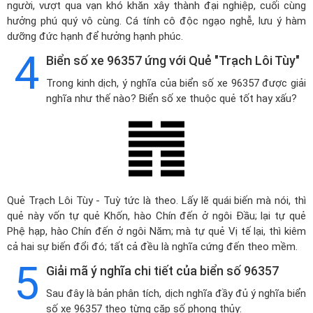
người, vượt qua vạn khó khăn xây thành đại nghiệp, cuối cùng
hưởng phú quý vô cùng. Cá tính cô độc ngạo nghễ, lưu ý hàm
dưỡng đức hạnh để hưởng hạnh phúc.
4
Biển số xe 96357 ứng với Quẻ "Trạch Lôi Tùy"
Trong kinh dịch, ý nghĩa của biển số xe 96357 được giải
nghĩa như thế nào? Biển số xe thuộc quẻ tốt hay xấu?
Quẻ Trạch Lôi Tùy - Tuỳ tức là theo. Lấy lẽ quái biến mà nói, thì
quẻ này vốn tự quẻ Khốn, hào Chín đến ở ngôi Đầu; lại tự quẻ
Phệ hạp, hào Chín đến ở ngôi Năm; mà tự quẻ Vị tế lại, thì kiêm
cả hai sự biến đổi đó; tất cả đều là nghĩa cứng đến theo mềm.
5
Giải mã ý nghĩa chi tiết của biển số 96357
Sau đây là bản phân tích, dịch nghĩa đầy đủ ý nghĩa biển
số xe 96357 theo từng cặp số phong thủy: