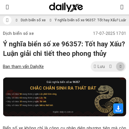
Dịch biển số xe
Ý nghĩa biển số xe 96357: Tốt hay Xấu? Luận gi
Dịch biển số xe
17-07-2025 17:01
Ý nghĩa biển số xe 96357: Tốt hay Xấu?
Luận giải chi tiết theo phong thủy
Ban tham vấn DailyXe
Lưu
Giải nghĩa biển số xe
96357
CHẮC CHẮN SINH RA THẤT BÁT
» Dãy số chứa
96
mang thêm ý nghĩa
Lộc phát bền vững
.
» Dãy số chứa
63
mang thêm ý nghĩa
Lộc Tài
.
» Dãy số chứa
35
mang thêm ý nghĩa
Tài sinh
.
» Dãy số chứa
57
mang thêm ý nghĩa
Sinh ra thất bát
.
Nguồn: dailyxe.com.vn
Biển số xe không chỉ là công cụ nhận diện phương tiện mà còn