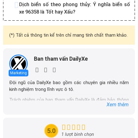
Dịch biển số theo phong thủy:
Ý nghĩa biển số
xe 96358 là Tốt hay Xấu?
(*) Tất cả thông tin kể trên chỉ mang tính chất tham khảo.
Ban tham vấn DailyXe
Marketing
Đội ngũ của DailyXe bao gồm các chuyên gia nhiều năm
kinh nghiệm trong lĩnh vực ô tô.
Trách nhiệm của ban tham vấn DailyXe là đảm bảo thông
Xem thêm
tin chính xác được đăng tải trên dailyxe.com.vn, thường
xuyên cập nhật thông tin mới về xe ô tô, thông tin khuyến
mãi của các hãng xe để người đọc có thể tiếp cận thông
tin nhanh chóng và dễ dàng hơn.
5.0
1 lượt bình chọn