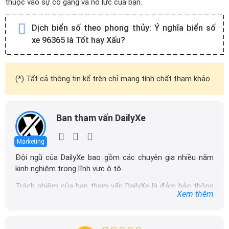
thuộc vào sự cố gắng và nỗ lực của bạn.
Dịch biển số theo phong thủy:
Ý nghĩa biển số
xe 96365 là Tốt hay Xấu?
(*) Tất cả thông tin kể trên chỉ mang tính chất tham khảo.
Ban tham vấn DailyXe
Marketing
Đội ngũ của DailyXe bao gồm các chuyên gia nhiều năm
kinh nghiệm trong lĩnh vực ô tô.
Trách nhiệm của ban tham vấn DailyXe là đảm bảo thông
Xem thêm
tin chính xác được đăng tải trên dailyxe.com.vn, thường
xuyên cập nhật thông tin mới về xe ô tô, thông tin khuyến
mãi của các hãng xe để người đọc có thể tiếp cận thông