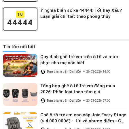
Ý nghĩa biển số xe 44444: Tốt hay Xấu?
10
Luận giải chi tiết theo phong thủy
44444
Tin tức nổi bật
Quy định ghế trẻ em trên ô tô và mức
phạt cha mẹ cần biết
Ban tham vấn DailyXe
26-03-2026 14:00
Tổng hợp ghế ô tô trẻ em đáng mua
2026: Phân loại theo tầm giá
Ban tham vấn DailyXe
23-03-2026 07:00
Ghế ô tô trẻ em cao cấp Joie Every Stage
(> 4.000.000đ) – Ưu và nhược điểm - Có
đáng đầu tư cho bé từ 0–12 tuổi?