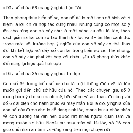
» Dãy số chứa
63
mang ý nghĩa
Lộc Tài
Theo phong thủy biển số xe, con số 63 là một con số bình với ý
niệm là lợi ích và hợp tác cùng nhau. Nhưng cũng có một số ý
iến cho rằng con số này như là một công cụ cầu tài lộc, theo
cách giải mã hai con số tạo thành 6 - lộc và 3 - tài. Bên cạnh đó,
trong một số trường hợp ý nghĩa của con số này có thể thay
đổi khi kết hợp với dãy số còn lại trong biển số xe. Thế nhưng,
con số này cần phải kết hợp với nhiều yếu tố phong thủy khác
để mang lại hiệu quả tích cực.
» Dãy số chứa
36
mang ý nghĩa
Tài lộc
Con số 36 trong biển số xe như là một thông điệp về tài lộc
muốn gửi đến chủ sở hữu của nó. Theo các chuyên gia, số 3
mang hàm ý chỉ sự mạnh mẽ, bền vững và an toàn; đi cùng với
số 6 đại diện cho hạnh phúc và may mắn. Bởi lẽ đó, ý nghĩa của
con số này được cho là dễ dàng sinh lộc, mang lại sự chắc chắn
về con đường tài vận nên được rát nhiều người quan tâm và
mong muốn sở hữu. Ngoài sự may mắn về tài lộc, số 36 còn
giúp chủ nhân an tâm và vững vàng trên mọi chuyến đi.