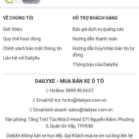
VỀ CHÚNG TÔI
HỖ TRỢ KHÁCH HÀNG
Giới thiệu
Báo giá dịch vụ quảng cáo
Quy chế hoạt động
Hướng dẫn thanh toán
Chính sách bảo mật thông tin
Hướng dẫn hủy/nhận bản tin tự
động
Liên hệ với DailyXe
Thông báo của DailyXe
DAILYXE - MUA BÁN XE Ô TÔ
Hotline: 0899.49.04.07
Email hỗ trợ: hotro@dailyxe.com.vn
Email kinh doanh: sales@dailyxe.com.vn
Văn phòng: Tầng Trệt Tòa Nhà D-Head 371 Nguyễn Kiệm, Phường
3, Quận Gò Vấp, TP.HCM.
DailyXe không bán xe trực tiếp, Quý Khách mua xe xin vui lòng liên hệ