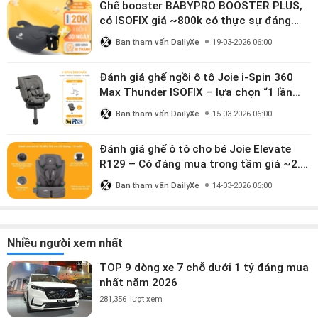
Ghế booster BABYPRO BOOSTER PLUS,
có ISOFIX giá ~800k có thực sự đáng
mua?
Ban tham vấn DailyXe
19-03-2026 06:00
Đánh giá ghế ngồi ô tô Joie i-Spin 360
Max Thunder ISOFIX – lựa chọn “1 lần
dùng đến 12 năm” có đáng giá gần 9
Ban tham vấn DailyXe
15-03-2026 06:00
triệu?
Đánh giá ghế ô tô cho bé Joie Elevate
R129 – Có đáng mua trong tầm giá ~2.8
triệu?
Ban tham vấn DailyXe
14-03-2026 06:00
Nhiều người xem nhất
TOP 9 dòng xe 7 chỗ dưới 1 tỷ đáng mua
nhất năm 2026
281,356
lượt xem