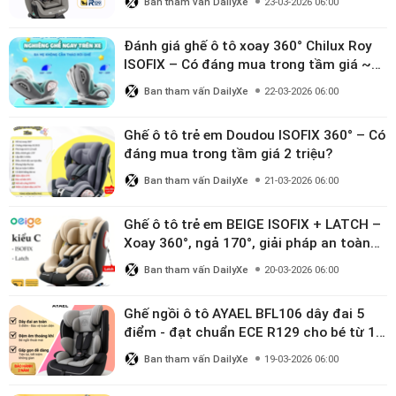
Ban tham vấn DailyXe
23-03-2026 06:00
Đánh giá ghế ô tô xoay 360° Chilux Roy
ISOFIX – Có đáng mua trong tầm giá ~3
triệu
Ban tham vấn DailyXe
22-03-2026 06:00
Ghế ô tô trẻ em Doudou ISOFIX 360° – Có
đáng mua trong tầm giá 2 triệu?
Ban tham vấn DailyXe
21-03-2026 06:00
Ghế ô tô trẻ em BEIGE ISOFIX + LATCH –
Xoay 360°, ngả 170°, giải pháp an toàn
linh hoạt cho bé 0–10 tuổi
Ban tham vấn DailyXe
20-03-2026 06:00
Ghế ngồi ô tô AYAEL BFL106 dây đai 5
điểm - đạt chuẩn ECE R129 cho bé từ 1–
10 tuổi
Ban tham vấn DailyXe
19-03-2026 06:00