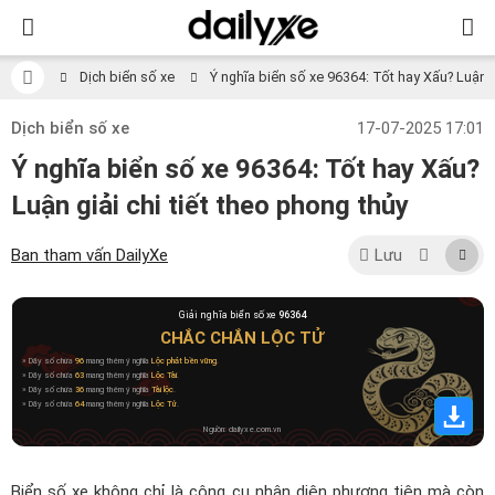
Dịch biển số xe
Ý nghĩa biển số xe 96364: Tốt hay Xấu? Luận gi
Dịch biển số xe
17-07-2025 17:01
Ý nghĩa biển số xe 96364: Tốt hay Xấu?
Luận giải chi tiết theo phong thủy
Ban tham vấn DailyXe
Lưu
Giải nghĩa biển số xe
96364
CHẮC CHẮN LỘC TỬ
» Dãy số chứa
96
mang thêm ý nghĩa
Lộc phát bền vững
.
» Dãy số chứa
63
mang thêm ý nghĩa
Lộc Tài
.
» Dãy số chứa
36
mang thêm ý nghĩa
Tài lộc
.
» Dãy số chứa
64
mang thêm ý nghĩa
Lộc Tử
.
Nguồn: dailyxe.com.vn
Biển số xe không chỉ là công cụ nhận diện phương tiện mà còn