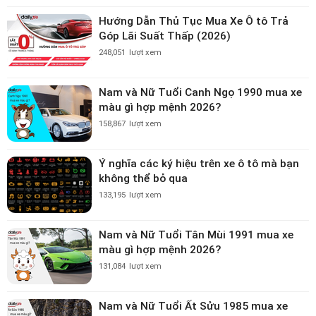
Hướng Dẫn Thủ Tục Mua Xe Ô tô Trả
Góp Lãi Suất Thấp (2026)
248,051
lượt xem
Nam và Nữ Tuổi Canh Ngọ 1990 mua xe
màu gì hợp mệnh 2026?
158,867
lượt xem
Ý nghĩa các ký hiệu trên xe ô tô mà bạn
không thể bỏ qua
133,195
lượt xem
Nam và Nữ Tuổi Tân Mùi 1991 mua xe
màu gì hợp mệnh 2026?
131,084
lượt xem
Nam và Nữ Tuổi Ất Sửu 1985 mua xe