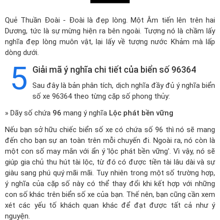
Quẻ Thuần Đoài - Đoài là đẹp lòng. Một Âm tiến lên trên hai
Dương, tức là sự mừng hiện ra bên ngoài. Tượng nó là chầm lấy
nghĩa đẹp lòng muôn vật, lại lấy về tượng nước Khảm mà lấp
dòng dưới.
5
Giải mã ý nghĩa chi tiết của biển số 96364
Sau đây là bản phân tích, dịch nghĩa đầy đủ ý nghĩa biển
số xe 96364 theo từng cặp số phong thủy:
» Dãy số chứa
96
mang ý nghĩa
Lộc phát bền vững
Nếu bạn sở hữu chiếc biển số xe có chứa số 96 thì nó sẽ mang
đến cho bạn sự an toàn trên mỗi chuyến đi. Ngoài ra, nó còn là
một con số may mắn với ẩn ý 'lộc phát bền vững'. Vì vậy, nó sẽ
giúp gia chủ thu hút tài lộc, từ đó có được tiền tài lâu dài và sự
giàu sang phú quý mãi mãi. Tuy nhiên trong một số trường hợp,
ý nghĩa của cặp số này có thể thay đổi khi kết hợp với những
con số khác trên biển số xe của bạn. Thế nên, bạn cũng cần xem
xét các yếu tố khách quan khác để đạt được tất cả như ý
nguyện.