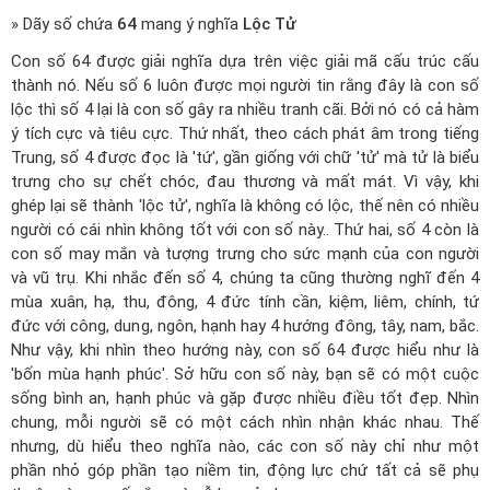
» Dãy số chứa
64
mang ý nghĩa
Lộc Tử
Con số 64 được giải nghĩa dựa trên việc giải mã cấu trúc cấu
thành nó. Nếu số 6 luôn được mọi người tin rằng đây là con số
lộc thì số 4 lại là con số gây ra nhiều tranh cãi. Bởi nó có cả hàm
ý tích cực và tiêu cực. Thứ nhất, theo cách phát âm trong tiếng
Trung, số 4 được đọc là 'tứ', gần giống với chữ 'tử' mà tử là biểu
trưng cho sự chết chóc, đau thương và mất mát. Vì vậy, khi
ghép lại sẽ thành 'lộc tử', nghĩa là không có lộc, thế nên có nhiều
người có cái nhìn không tốt với con số này.. Thứ hai, số 4 còn là
con số may mắn và tượng trưng cho sức mạnh của con người
và vũ trụ. Khi nhắc đến số 4, chúng ta cũng thường nghĩ đến 4
mùa xuân, hạ, thu, đông, 4 đức tính cần, kiệm, liêm, chính, tứ
đức với công, dung, ngôn, hạnh hay 4 hướng đông, tây, nam, bắc.
Như vậy, khi nhìn theo hướng này, con số 64 được hiểu như là
'bốn mùa hạnh phúc'. Sở hữu con số này, bạn sẽ có một cuộc
sống bình an, hạnh phúc và gặp được nhiều điều tốt đẹp. Nhìn
chung, mỗi người sẽ có một cách nhìn nhận khác nhau. Thế
nhưng, dù hiểu theo nghĩa nào, các con số này chỉ như một
phần nhỏ góp phần tạo niềm tin, động lực chứ tất cả sẽ phụ