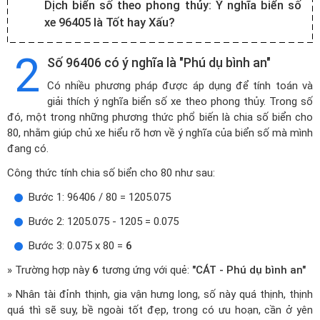
Dịch biển số theo phong thủy:
Ý nghĩa biển số
xe 96405 là Tốt hay Xấu?
2
Số 96406 có ý nghĩa là "Phú dụ bình an"
Có nhiều phương pháp được áp dụng để tính toán và
giải thích ý nghĩa biển số xe theo phong thủy. Trong số
đó, một trong những phương thức phổ biến là chia số biển cho
80, nhằm giúp chủ xe hiểu rõ hơn về ý nghĩa của biển số mà mình
đang có.
Công thức tính chia số biển cho 80 như sau:
Bước 1: 96406 / 80 = 1205.075
Bước 2: 1205.075 - 1205 = 0.075
Bước 3: 0.075 x 80 =
6
» Trường hợp này
6
tương ứng với quẻ:
"CÁT - Phú dụ bình an"
» Nhân tài đỉnh thịnh, gia vận hưng long, số này quá thịnh, thịnh
quá thì sẽ suy, bề ngoài tốt đẹp, trong có ưu hoạn, cần ở yên