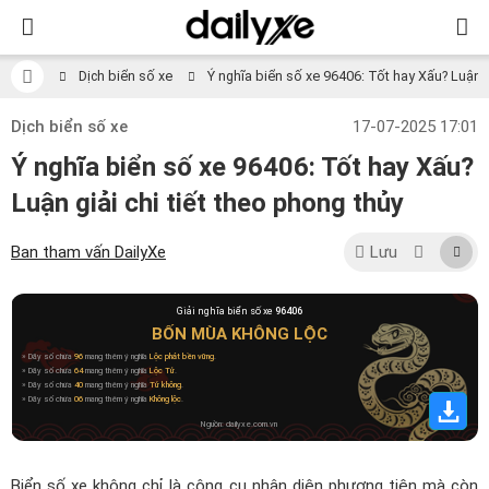
Dịch biển số xe
Ý nghĩa biển số xe 96406: Tốt hay Xấu? Luận gi
Dịch biển số xe
17-07-2025 17:01
Ý nghĩa biển số xe 96406: Tốt hay Xấu?
Luận giải chi tiết theo phong thủy
Ban tham vấn DailyXe
Lưu
Giải nghĩa biển số xe
96406
BỐN MÙA KHÔNG LỘC
» Dãy số chứa
96
mang thêm ý nghĩa
Lộc phát bền vững
.
» Dãy số chứa
64
mang thêm ý nghĩa
Lộc Tử
.
» Dãy số chứa
40
mang thêm ý nghĩa
Tứ không
.
» Dãy số chứa
06
mang thêm ý nghĩa
Không lộc
.
Nguồn: dailyxe.com.vn
Biển số xe không chỉ là công cụ nhận diện phương tiện mà còn