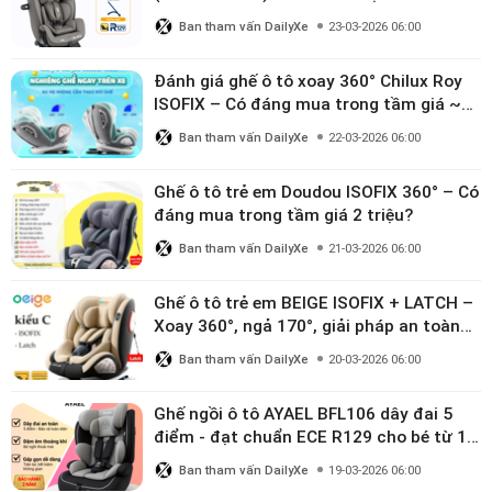
đáng đầu tư cho bé từ 0–12 tuổi?
Ban tham vấn DailyXe
23-03-2026 06:00
Đánh giá ghế ô tô xoay 360° Chilux Roy
ISOFIX – Có đáng mua trong tầm giá ~3
triệu
Ban tham vấn DailyXe
22-03-2026 06:00
Ghế ô tô trẻ em Doudou ISOFIX 360° – Có
đáng mua trong tầm giá 2 triệu?
Ban tham vấn DailyXe
21-03-2026 06:00
Ghế ô tô trẻ em BEIGE ISOFIX + LATCH –
Xoay 360°, ngả 170°, giải pháp an toàn
linh hoạt cho bé 0–10 tuổi
Ban tham vấn DailyXe
20-03-2026 06:00
Ghế ngồi ô tô AYAEL BFL106 dây đai 5
điểm - đạt chuẩn ECE R129 cho bé từ 1–
10 tuổi
Ban tham vấn DailyXe
19-03-2026 06:00