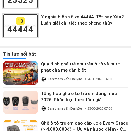
25525
Ý nghĩa biển số xe 44444: Tốt hay Xấu?
10
Luận giải chi tiết theo phong thủy
44444
Tin tức nổi bật
Quy định ghế trẻ em trên ô tô và mức
phạt cha mẹ cần biết
Ban tham vấn DailyXe
26-03-2026 14:00
Tổng hợp ghế ô tô trẻ em đáng mua
2026: Phân loại theo tầm giá
Ban tham vấn DailyXe
23-03-2026 07:00
Ghế ô tô trẻ em cao cấp Joie Every Stage
(> 4.000.000đ) – Ưu và nhược điểm - Có