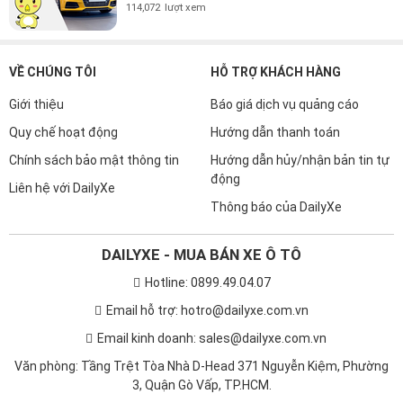
114,072
lượt xem
VỀ CHÚNG TÔI
HỖ TRỢ KHÁCH HÀNG
Giới thiệu
Báo giá dịch vụ quảng cáo
Quy chế hoạt động
Hướng dẫn thanh toán
Chính sách bảo mật thông tin
Hướng dẫn hủy/nhận bản tin tự
động
Liên hệ với DailyXe
Thông báo của DailyXe
DAILYXE - MUA BÁN XE Ô TÔ
Hotline: 0899.49.04.07
Email hỗ trợ: hotro@dailyxe.com.vn
Email kinh doanh: sales@dailyxe.com.vn
Văn phòng: Tầng Trệt Tòa Nhà D-Head 371 Nguyễn Kiệm, Phường
3, Quận Gò Vấp, TP.HCM.