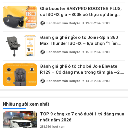
Ghế booster BABYPRO BOOSTER PLUS,
có ISOFIX giá ~800k có thực sự đáng
mua?
Ban tham vấn DailyXe
19-03-2026 06:00
Đánh giá ghế ngồi ô tô Joie i-Spin 360
Max Thunder ISOFIX – lựa chọn “1 lần
dùng đến 12 năm” có đáng giá gần 9
Ban tham vấn DailyXe
15-03-2026 06:00
triệu?
Đánh giá ghế ô tô cho bé Joie Elevate
R129 – Có đáng mua trong tầm giá ~2.8
triệu?
Ban tham vấn DailyXe
14-03-2026 06:00
Nhiều người xem nhất
TOP 9 dòng xe 7 chỗ dưới 1 tỷ đáng mua
nhất năm 2026
281,366
lượt xem