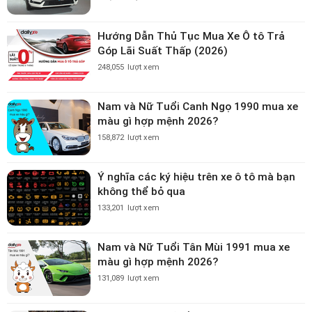
Hướng Dẫn Thủ Tục Mua Xe Ô tô Trả
Góp Lãi Suất Thấp (2026)
248,055
lượt xem
Nam và Nữ Tuổi Canh Ngọ 1990 mua xe
màu gì hợp mệnh 2026?
158,872
lượt xem
Ý nghĩa các ký hiệu trên xe ô tô mà bạn
không thể bỏ qua
133,201
lượt xem
Nam và Nữ Tuổi Tân Mùi 1991 mua xe
màu gì hợp mệnh 2026?
131,089
lượt xem