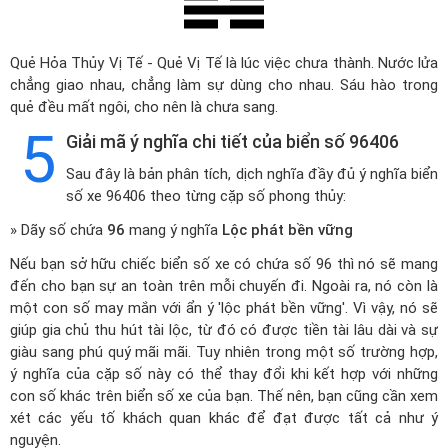
Quẻ Hỏa Thủy Vị Tế - Quẻ Vị Tế là lúc việc chưa thành. Nước lửa
chẳng giao nhau, chẳng làm sự dùng cho nhau. Sáu hào trong
quẻ đều mất ngôi, cho nên là chưa sang.
5
Giải mã ý nghĩa chi tiết của biển số 96406
Sau đây là bản phân tích, dịch nghĩa đầy đủ ý nghĩa biển
số xe 96406 theo từng cặp số phong thủy:
» Dãy số chứa
96
mang ý nghĩa
Lộc phát bền vững
Nếu bạn sở hữu chiếc biển số xe có chứa số 96 thì nó sẽ mang
đến cho bạn sự an toàn trên mỗi chuyến đi. Ngoài ra, nó còn là
một con số may mắn với ẩn ý 'lộc phát bền vững'. Vì vậy, nó sẽ
giúp gia chủ thu hút tài lộc, từ đó có được tiền tài lâu dài và sự
giàu sang phú quý mãi mãi. Tuy nhiên trong một số trường hợp,
ý nghĩa của cặp số này có thể thay đổi khi kết hợp với những
con số khác trên biển số xe của bạn. Thế nên, bạn cũng cần xem
xét các yếu tố khách quan khác để đạt được tất cả như ý
nguyện.