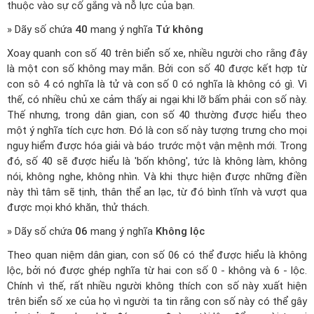
thuộc vào sự cố gắng và nỗ lực của bạn.
» Dãy số chứa
40
mang ý nghĩa
Tứ không
Xoay quanh con số 40 trên biển số xe, nhiều người cho rằng đây
là một con số không may mắn. Bởi con số 40 được kết hợp từ
con sô 4 có nghĩa là tử và con số 0 có nghĩa là không có gì. Vì
thế, có nhiều chủ xe cảm thấy ai ngại khi lỡ bấm phải con số này.
Thế nhưng, trong dân gian, con số 40 thường được hiểu theo
một ý nghĩa tích cực hơn. Đó là con số này tượng trưng cho mọi
nguy hiểm được hóa giải và báo trước một vận mệnh mới. Trong
đó, số 40 sẽ được hiểu là 'bốn không', tức là không làm, không
nói, không nghe, không nhìn. Và khi thực hiện được những điền
này thì tâm sẽ tịnh, thân thể an lạc, từ đó bình tĩnh và vượt qua
được mọi khó khăn, thử thách.
» Dãy số chứa
06
mang ý nghĩa
Không lộc
Theo quan niệm dân gian, con số 06 có thể được hiểu là không
lộc, bởi nó được ghép nghĩa từ hai con số 0 - không và 6 - lộc.
Chính vì thế, rất nhiều người không thích con số này xuất hiện
trên biển số xe của họ vì người ta tin rằng con số này có thể gây