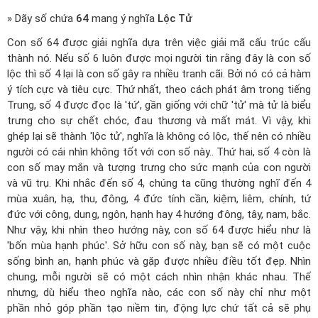
» Dãy số chứa
64
mang ý nghĩa
Lộc Tử
Con số 64 được giải nghĩa dựa trên việc giải mã cấu trúc cấu
thành nó. Nếu số 6 luôn được mọi người tin rằng đây là con số
lộc thì số 4 lại là con số gây ra nhiều tranh cãi. Bởi nó có cả hàm
ý tích cực và tiêu cực. Thứ nhất, theo cách phát âm trong tiếng
Trung, số 4 được đọc là 'tứ', gần giống với chữ 'tử' mà tử là biểu
trưng cho sự chết chóc, đau thương và mất mát. Vì vậy, khi
ghép lại sẽ thành 'lộc tử', nghĩa là không có lộc, thế nên có nhiều
người có cái nhìn không tốt với con số này.. Thứ hai, số 4 còn là
con số may mắn và tượng trưng cho sức mạnh của con người
và vũ trụ. Khi nhắc đến số 4, chúng ta cũng thường nghĩ đến 4
mùa xuân, hạ, thu, đông, 4 đức tính cần, kiệm, liêm, chính, tứ
đức với công, dung, ngôn, hạnh hay 4 hướng đông, tây, nam, bắc.
Như vậy, khi nhìn theo hướng này, con số 64 được hiểu như là
'bốn mùa hạnh phúc'. Sở hữu con số này, bạn sẽ có một cuộc
sống bình an, hạnh phúc và gặp được nhiều điều tốt đẹp. Nhìn
chung, mỗi người sẽ có một cách nhìn nhận khác nhau. Thế
nhưng, dù hiểu theo nghĩa nào, các con số này chỉ như một
phần nhỏ góp phần tạo niềm tin, động lực chứ tất cả sẽ phụ