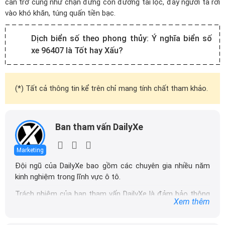
cản trở cũng như chặn đứng con đường tài lộc, đẩy người ta rơi
vào khó khăn, túng quấn tiền bạc.
Dịch biển số theo phong thủy:
Ý nghĩa biển số
xe 96407 là Tốt hay Xấu?
(*) Tất cả thông tin kể trên chỉ mang tính chất tham khảo.
Ban tham vấn DailyXe
Marketing
Đội ngũ của DailyXe bao gồm các chuyên gia nhiều năm
kinh nghiệm trong lĩnh vực ô tô.
Trách nhiệm của ban tham vấn DailyXe là đảm bảo thông
Xem thêm
tin chính xác được đăng tải trên dailyxe.com.vn, thường
xuyên cập nhật thông tin mới về xe ô tô, thông tin khuyến