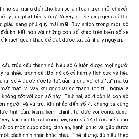
thì nó sẽ mang đến cho bạn sự an toàn trên mỗi chuyến
n ý 'lộc phát bền vững'. Vì vậy, nó sẽ giúp gia chủ thu
 sự giàu sang phú quý mãi mãi. Tuy nhiên trong một số
 đổi khi kết hợp với những con số khác trên biển số xe
tố khách quan khác để đạt được tất cả như ý nguyện.
ã cấu trúc cấu thành nó. Nếu số 6 luôn được mọi người
ây ra nhiều tranh cãi. Bởi nó có cả hàm ý tích cực và tiêu
ng, số 4 được đọc là 'tứ', gần giống với chữ 'tử' mà tử
t mát. Vì vậy, khi ghép lại sẽ thành 'lộc tử', nghĩa là
 không tốt với con số này.. Thứ hai, số 4 còn là con số
 người và vũ trụ. Khi nhắc đến số 4, chúng ta cũng
ức tính cần, kiệm, liêm, chính, tứ đức với công, dung,
 vậy, khi nhìn theo hướng này, con số 64 được hiểu như
n sẽ có một cuộc sống bình an, hạnh phúc và gặp được
 một cách nhìn nhận khác nhau. Thế nhưng, dù hiểu theo