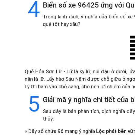
4
Biển số xe 96425 ứng với Q
Trong kinh dịch, ý nghĩa của biển số x
quẻ tốt hay xấu?
Quẻ Hỏa Sơn Lữ - Lữ là ky lữ, núi đậu ở dưới, l
nên là lữ. Lấy hào Sáu Năm được chỗ giữa ở ng
Ly thì bám vào chỗ sáng, cho nên lời chiêm của 
5
Giải mã ý nghĩa chi tiết của
Sau đây là bản phân tích, dịch nghĩa đ
thủy:
» Dãy số chứa
96
mang ý nghĩa
Lộc phát bền vữ