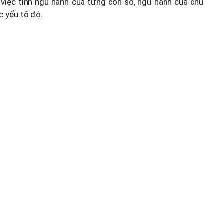
việc tính ngũ hành của từng con số, ngũ hành của chủ
c yếu tố đó.