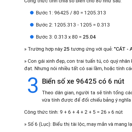
Công thức tính chia số biển cho 80 như sau:
Bước 1: 96425 / 80 = 1205.313
Bước 2: 1205.313 - 1205 = 0.313
Bước 3: 0.313 x 80 =
25.04
» Trường hợp này
25
tương ứng với quẻ:
"CÁT - 
» Con gái xinh đẹp, con trai tuấn tú, có quý nhâ
đạt. Nhưng nói nhiều tất có sai lầm, hoặc tính cá
3
Biển số xe 96425 có 6 nút
Theo dân gian, người ta sẽ tính tổng cá
vừa tính được để đối chiếu bảng ý nghĩa
Công thức tính: 9 + 6 + 4 + 2 + 5 = 26 » 6 nút
» Số 6 (Lục): Biểu thị tài lộc, may mắn và mang lạ