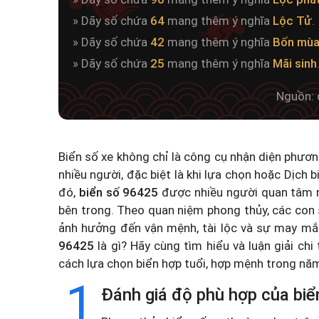
» Dãy số chứa
64
mang thêm ý nghĩa
Lộc Tử
.
» Dãy số chứa
42
mang thêm ý nghĩa
Bốn mùa
» Dãy số chứa
25
mang thêm ý nghĩa
Mãi sinh
Nguồn: 
Biển số xe không chỉ là công cụ nhận diện phươ
nhiều người, đặc biệt là khi lựa chọn hoặc
Dịch b
đó,
biển số 96425
được nhiều người quan tâm n
bên trong. Theo quan niệm phong thủy, các con 
ảnh hưởng đến vận mệnh, tài lộc và sự may mắ
96425
là gì? Hãy cùng tìm hiểu và luận giải chi
cách lựa chọn biển hợp tuổi, hợp mệnh trong n
1
Đánh giá độ phù hợp của biể