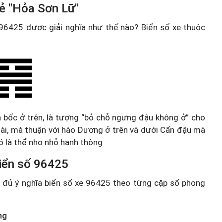
uẻ "Hỏa Sơn Lữ"
e 96425 được giải nghĩa như thế nào? Biển số xe thuộc
ửa bốc ở trên, là tượng “bỏ chỗ ngưng đậu không ở” cho
oài, mà thuận với hào Dương ở trên và dưới Cấn đậu mà
nó là thể nho nhỏ hanh thông
 biển số 96425
ầy đủ ý nghĩa biển số xe 96425 theo từng cặp số phong
ng