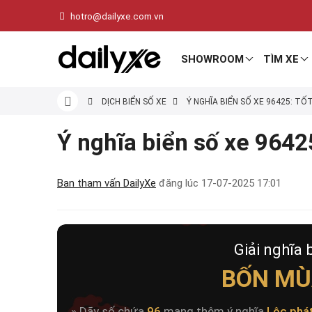
hotro@dailyxe.com.vn
SHOWROOM
TÌM XE
DỊCH BIỂN SỐ XE
Ý NGHĨA BIỂN SỐ XE 96425: TỐ
Ý nghĩa biển số xe 96425
Ban tham vấn DailyXe
đăng lúc
17-07-2025 17:01
Giải nghĩa 
BỐN MÙ
» Dãy số chứa
96
mang thêm ý nghĩa
Lộc phá