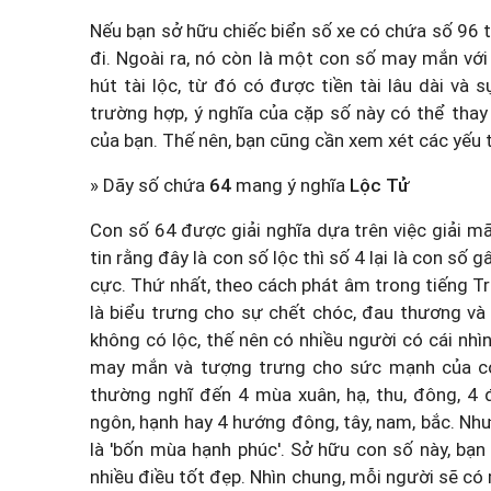
Nếu bạn sở hữu chiếc biển số xe có chứa số 96 
đi. Ngoài ra, nó còn là một con số may mắn với ẩ
hút tài lộc, từ đó có được tiền tài lâu dài và
trường hợp, ý nghĩa của cặp số này có thể thay
của bạn. Thế nên, bạn cũng cần xem xét các yếu 
» Dãy số chứa
64
mang ý nghĩa
Lộc Tử
Con số 64 được giải nghĩa dựa trên việc giải m
tin rằng đây là con số lộc thì số 4 lại là con số g
cực. Thứ nhất, theo cách phát âm trong tiếng Tru
là biểu trưng cho sự chết chóc, đau thương và mấ
không có lộc, thế nên có nhiều người có cái nhìn
may mắn và tượng trưng cho sức mạnh của con
thường nghĩ đến 4 mùa xuân, hạ, thu, đông, 4 đ
ngôn, hạnh hay 4 hướng đông, tây, nam, bắc. Như
là 'bốn mùa hạnh phúc'. Sở hữu con số này, bạ
nhiều điều tốt đẹp. Nhìn chung, mỗi người sẽ có