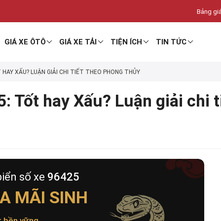
Bảng giá
GIÁ XE ÔTÔ
GIÁ XE TẢI
TIỆN ÍCH
TIN TỨC
T HAY XẤU? LUẬN GIẢI CHI TIẾT THEO PHONG THỦY
: Tốt hay Xấu? Luận giải chi 
biển số xe
96425
A MÃI SINH
t bền vững
.