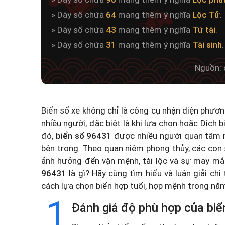
» Dãy số chứa
64
mang thêm ý nghĩa
Lộc Tử
.
» Dãy số chứa
43
mang thêm ý nghĩa
Tứ tài
.
» Dãy số chứa
31
mang thêm ý nghĩa
Tài sinh
.
Nguồn: 
Biển số xe không chỉ là công cụ nhận diện phươ
nhiều người, đặc biệt là khi lựa chọn hoặc
Dịch b
đó,
biển số 96431
được nhiều người quan tâm n
bên trong. Theo quan niệm phong thủy, các con 
ảnh hưởng đến vận mệnh, tài lộc và sự may mắ
96431
là gì? Hãy cùng tìm hiểu và luận giải chi
cách lựa chọn biển hợp tuổi, hợp mệnh trong n
1
Đánh giá độ phù hợp của biể