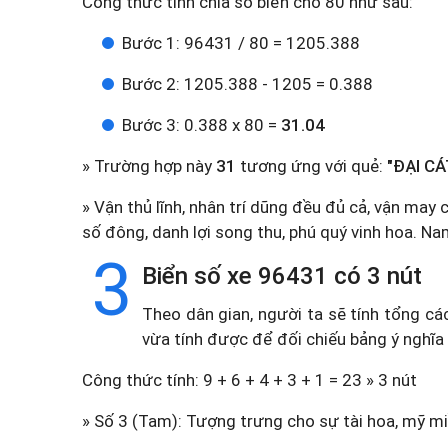
Công thức tính chia số biển cho 80 như sau:
Bước 1: 96431 / 80 = 1205.388
Bước 2: 1205.388 - 1205 = 0.388
Bước 3: 0.388 x 80 =
31.04
» Trường hợp này
31
tương ứng với quẻ:
"ĐẠI CÁ
» Vận thủ lĩnh, nhân trí dũng đều đủ cả, vận may 
số đông, danh lợi song thu, phú quý vinh hoa. N
3
Biển số xe 96431 có 3 nút
Theo dân gian, người ta sẽ tính tổng cá
vừa tính được để đối chiếu bảng ý nghĩa
Công thức tính: 9 + 6 + 4 + 3 + 1 = 23 » 3 nút
» Số 3 (Tam): Tượng trưng cho sự tài hoa, mỹ miề