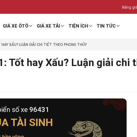
Bảng giá
GIÁ XE ÔTÔ
GIÁ XE TẢI
TIỆN ÍCH
TIN TỨC
T HAY XẤU? LUẬN GIẢI CHI TIẾT THEO PHONG THỦY
: Tốt hay Xấu? Luận giải chi 
biển số xe
96431
A TÀI SINH
t bền vững
.