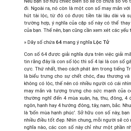
Nếu bạn sở hữu chiếc biển số xe có chứa số 96 
đi. Ngoài ra, nó còn là một con số may mắn với ẩ
hút tài lộc, từ đó có được tiền tài lâu dài và
trường hợp, ý nghĩa của cặp số này có thể thay
của bạn. Thế nên, bạn cũng cần xem xét các yếu 
» Dãy số chứa
64
mang ý nghĩa
Lộc Tử
Con số 64 được giải nghĩa dựa trên việc giải m
tin rằng đây là con số lộc thì số 4 lại là con số g
cực. Thứ nhất, theo cách phát âm trong tiếng Tru
là biểu trưng cho sự chết chóc, đau thương và mấ
không có lộc, thế nên có nhiều người có cái nhìn
may mắn và tượng trưng cho sức mạnh của con
thường nghĩ đến 4 mùa xuân, hạ, thu, đông, 4 đ
ngôn, hạnh hay 4 hướng đông, tây, nam, bắc. Như
là 'bốn mùa hạnh phúc'. Sở hữu con số này, bạ
nhiều điều tốt đẹp. Nhìn chung, mỗi người sẽ có
nghĩa nào, các con số này chỉ như một phần nh