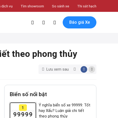
 dịch vụ
Tìm showroom
So sánh xe
Thi sát hạch
Báo giá Xe
tiết theo phong thủy
Lưu xem sau
Biển số nổi bật
Ý nghĩa biển số xe 99999: Tốt
1
hay Xấu? Luận giải chi tiết
99999
theo phong thủy