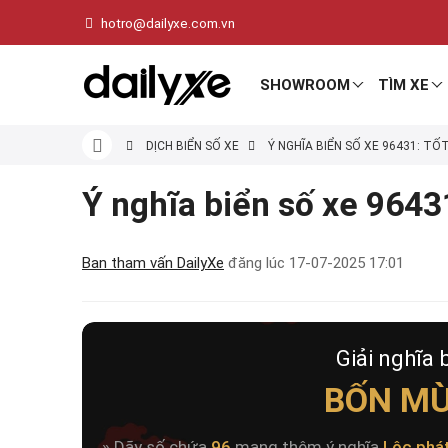
hotro@dailyxe.com.vn
SHOWROOM
TÌM XE
DỊCH BIỂN SỐ XE
Ý NGHĨA BIỂN SỐ XE 96431: TỐ
Ý nghĩa biển số xe 96431
Ban tham vấn DailyXe
đăng lúc
17-07-2025 17:01
Giải nghĩa 
BỐN MÙ
» Dãy số chứa
96
mang thêm ý nghĩa
Lộc phá