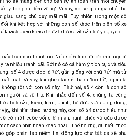
thì nó sẽ mang đến cho bạn sự an toàn trên mỗi chuyến
n ý 'lộc phát bền vững'. Vì vậy, nó sẽ giúp gia chủ thu
 sự giàu sang phú quý mãi mãi. Tuy nhiên trong một số
 đổi khi kết hợp với những con số khác trên biển số xe
tố khách quan khác để đạt được tất cả như ý nguyện.
ã cấu trúc cấu thành nó. Nếu số 6 luôn được mọi người
ây ra nhiều tranh cãi. Bởi nó có cả hàm ý tích cực và tiêu
ng, số 4 được đọc là 'tứ', gần giống với chữ 'tử' mà tử
t mát. Vì vậy, khi ghép lại sẽ thành 'lộc tử', nghĩa là
 không tốt với con số này.. Thứ hai, số 4 còn là con số
 người và vũ trụ. Khi nhắc đến số 4, chúng ta cũng
ức tính cần, kiệm, liêm, chính, tứ đức với công, dung,
 vậy, khi nhìn theo hướng này, con số 64 được hiểu như
n sẽ có một cuộc sống bình an, hạnh phúc và gặp được
 một cách nhìn nhận khác nhau. Thế nhưng, dù hiểu theo
ỏ góp phần tạo niềm tin, động lực chứ tất cả sẽ phụ