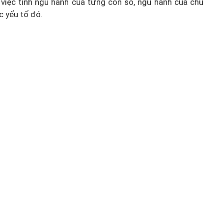
việc tính ngũ hành của từng con số, ngũ hành của chủ
c yếu tố đó.