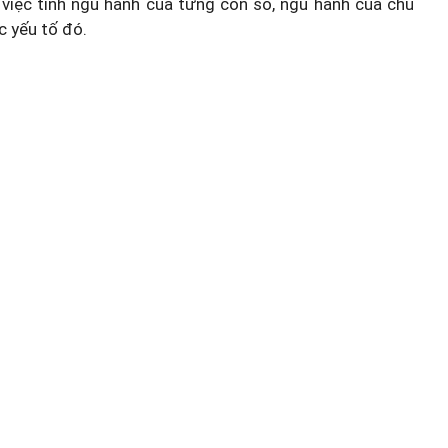
việc tính ngũ hành của từng con số, ngũ hành của chủ
c yếu tố đó.