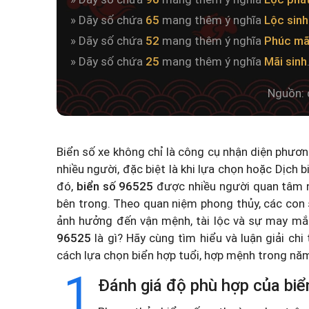
» Dãy số chứa
65
mang thêm ý nghĩa
Lộc sinh
» Dãy số chứa
52
mang thêm ý nghĩa
Phúc mã
» Dãy số chứa
25
mang thêm ý nghĩa
Mãi sinh
Nguồn: 
Biển số xe không chỉ là công cụ nhận diện phươ
nhiều người, đặc biệt là khi lựa chọn hoặc
Dịch b
đó,
biển số 96525
được nhiều người quan tâm n
bên trong. Theo quan niệm phong thủy, các con 
ảnh hưởng đến vận mệnh, tài lộc và sự may mắ
96525
là gì? Hãy cùng tìm hiểu và luận giải chi
cách lựa chọn biển hợp tuổi, hợp mệnh trong n
1
Đánh giá độ phù hợp của biể