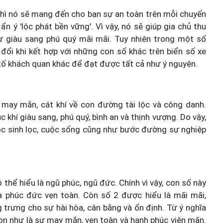
thì nó sẽ mang đến cho bạn sự an toàn trên mỗi chuyến
n ý 'lộc phát bền vững'. Vì vậy, nó sẽ giúp gia chủ thu
 sự giàu sang phú quý mãi mãi. Tuy nhiên trong một số
 đổi khi kết hợp với những con số khác trên biển số xe
tố khách quan khác để đạt được tất cả như ý nguyện.
ự may mắn, cát khí về con đường tài lộc và công danh.
 khí giàu sang, phú quý, bình an và thịnh vượng. Do vậy,
lộc sinh lọc, cuộc sống cũng như bước đường sự nghiệp
 thể hiểu là ngũ phúc, ngũ đức. Chính vì vậy, con số này
phúc đức vẹn toàn. Còn số 2 được hiểu là mãi mãi,
 trưng cho sự hài hòa, cân bằng và ổn định. Từ ý nghĩa
von như là sự may mắn, vẹn toàn và hạnh phúc viên mãn.