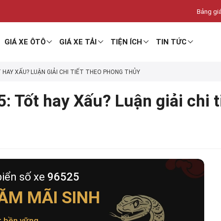
Bảng giá
GIÁ XE ÔTÔ
GIÁ XE TẢI
TIỆN ÍCH
TIN TỨC
T HAY XẤU? LUẬN GIẢI CHI TIẾT THEO PHONG THỦY
: Tốt hay Xấu? Luận giải chi 
biển số xe
96525
ĂM MÃI SINH
t bền vững
.