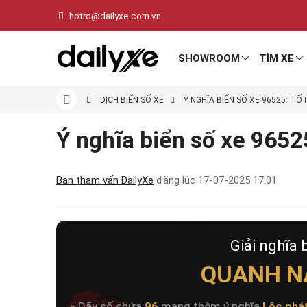
hotro@dailyxe.com.vn
SHOWROOM
TÌM XE
DỊCH BIỂN SỐ XE
Ý NGHĨA BIỂN SỐ XE 96525: TỐ
Ý nghĩa biển số xe 96525
Ban tham vấn DailyXe
đăng lúc
17-07-2025 17:01
Giải nghĩa 
QUANH N
» Dãy số chứa
96
mang thêm ý nghĩa
Lộc phá