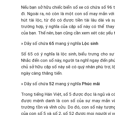
Nếu bạn sở hữu chiếc biển số xe có chứa số 96 
đi. Ngoài ra, nó còn là một con số may mắn với ẩ
hút tài lộc, từ đó có được tiền tài lâu dài và
trường hợp, ý nghĩa của cặp số này có thể thay
của bạn. Thế nên, bạn cũng cần xem xét các yếu 
» Dãy số chứa
65
mang ý nghĩa
Lộc sinh
Số 65 có ý nghĩa là lộc sinh, biểu trưng cho s
Nhắc đến con số này, người ta nghĩ ngay đến phúc
chủ sở hữu cặp số này sẽ có quý nhân phù trợ, 
ngày càng thăng tiến.
» Dãy số chứa
52
mang ý nghĩa
Phúc mãi
Trong tiếng Hán Việt, số 5 được đọc là ngũ và có
được mệnh danh là con số của sự may mắn và 
trường tồn và vĩnh cửu. Do đó, con số này tượng
của con số 5 và số 2, số 52 được mọi người ví 