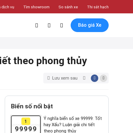
 dịch vụ
Tìm showroom
So sánh xe
Thi sát hạch
Báo giá Xe
tiết theo phong thủy
Lưu xem sau
Biển số nổi bật
Ý nghĩa biển số xe 99999: Tốt
1
hay Xấu? Luận giải chi tiết
99999
theo phong thủy