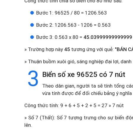
Công thức tính chia số biển cho 80 như sau:
Bước 1: 96525 / 80 = 1206.563
Bước 2: 1206.563 - 1206 = 0.563
Bước 3: 0.563 x 80 =
45.03999999999999
» Trường hợp này
45
tương ứng với quẻ:
"BÁN C
» Thuận buồm xuôi gió, sáng nghiệp đại lợi, danh
3
Biển số xe 96525 có 7 nút
Theo dân gian, người ta sẽ tính tổng cá
vừa tính được để đối chiếu bảng ý nghĩa
Công thức tính: 9 + 6 + 5 + 2 + 5 = 27 » 7 nút
» Số 7 (Thất): Số 7 tượng trưng cho sự biến độn
lên.