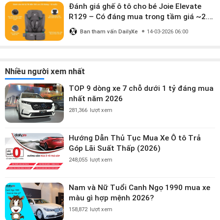
Đánh giá ghế ô tô cho bé Joie Elevate
R129 – Có đáng mua trong tầm giá ~2.8
triệu?
Ban tham vấn DailyXe
14-03-2026 06:00
Nhiều người xem nhất
TOP 9 dòng xe 7 chỗ dưới 1 tỷ đáng mua
nhất năm 2026
281,366
lượt xem
Hướng Dẫn Thủ Tục Mua Xe Ô tô Trả
Góp Lãi Suất Thấp (2026)
248,055
lượt xem
Nam và Nữ Tuổi Canh Ngọ 1990 mua xe
màu gì hợp mệnh 2026?
158,872
lượt xem