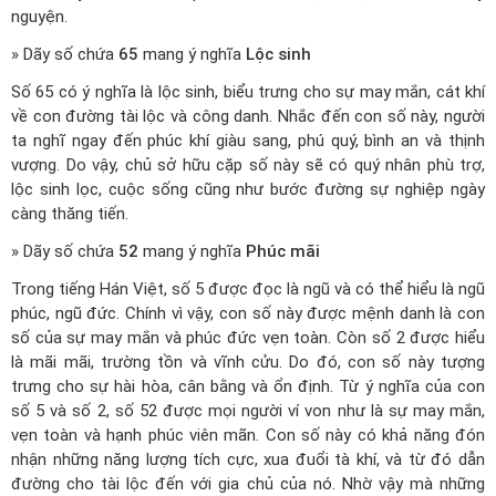
nguyện.
» Dãy số chứa
65
mang ý nghĩa
Lộc sinh
Số 65 có ý nghĩa là lộc sinh, biểu trưng cho sự may mắn, cát khí
về con đường tài lộc và công danh. Nhắc đến con số này, người
ta nghĩ ngay đến phúc khí giàu sang, phú quý, bình an và thịnh
vượng. Do vậy, chủ sở hữu cặp số này sẽ có quý nhân phù trợ,
lộc sinh lọc, cuộc sống cũng như bước đường sự nghiệp ngày
càng thăng tiến.
» Dãy số chứa
52
mang ý nghĩa
Phúc mãi
Trong tiếng Hán Việt, số 5 được đọc là ngũ và có thể hiểu là ngũ
phúc, ngũ đức. Chính vì vậy, con số này được mệnh danh là con
số của sự may mắn và phúc đức vẹn toàn. Còn số 2 được hiểu
là mãi mãi, trường tồn và vĩnh cửu. Do đó, con số này tượng
trưng cho sự hài hòa, cân bằng và ổn định. Từ ý nghĩa của con
số 5 và số 2, số 52 được mọi người ví von như là sự may mắn,
vẹn toàn và hạnh phúc viên mãn. Con số này có khả năng đón
nhận những năng lượng tích cực, xua đuổi tà khí, và từ đó dẫn
đường cho tài lộc đến với gia chủ của nó. Nhờ vậy mà những