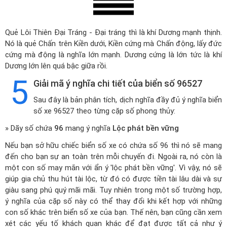
Quẻ Lôi Thiên Đại Tráng - Đại tráng thì là khí Dương mạnh thịnh.
Nó là quẻ Chấn trên Kiền dưới, Kiền cứng mà Chấn động, lấy đức
cứng mà động là nghĩa lớn mạnh. Dương cứng là lớn tức là khí
Dương lớn lên quá bậc giữa rồi.
5
Giải mã ý nghĩa chi tiết của biển số 96527
Sau đây là bản phân tích, dịch nghĩa đầy đủ ý nghĩa biển
số xe 96527 theo từng cặp số phong thủy:
» Dãy số chứa
96
mang ý nghĩa
Lộc phát bền vững
Nếu bạn sở hữu chiếc biển số xe có chứa số 96 thì nó sẽ mang
đến cho bạn sự an toàn trên mỗi chuyến đi. Ngoài ra, nó còn là
một con số may mắn với ẩn ý 'lộc phát bền vững'. Vì vậy, nó sẽ
giúp gia chủ thu hút tài lộc, từ đó có được tiền tài lâu dài và sự
giàu sang phú quý mãi mãi. Tuy nhiên trong một số trường hợp,
ý nghĩa của cặp số này có thể thay đổi khi kết hợp với những
con số khác trên biển số xe của bạn. Thế nên, bạn cũng cần xem
xét các yếu tố khách quan khác để đạt được tất cả như ý