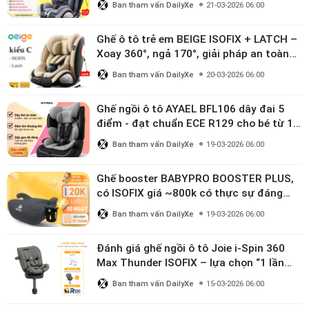
Ban tham vấn DailyXe
21-03-2026 06:00
Ghế ô tô trẻ em BEIGE ISOFIX + LATCH –
Xoay 360°, ngả 170°, giải pháp an toàn
linh hoạt cho bé 0–10 tuổi
Ban tham vấn DailyXe
20-03-2026 06:00
Ghế ngồi ô tô AYAEL BFL106 dây đai 5
điểm - đạt chuẩn ECE R129 cho bé từ 1–
10 tuổi
Ban tham vấn DailyXe
19-03-2026 06:00
Ghế booster BABYPRO BOOSTER PLUS,
có ISOFIX giá ~800k có thực sự đáng
mua?
Ban tham vấn DailyXe
19-03-2026 06:00
Đánh giá ghế ngồi ô tô Joie i-Spin 360
Max Thunder ISOFIX – lựa chọn “1 lần
dùng đến 12 năm” có đáng giá gần 9
Ban tham vấn DailyXe
15-03-2026 06:00
triệu?