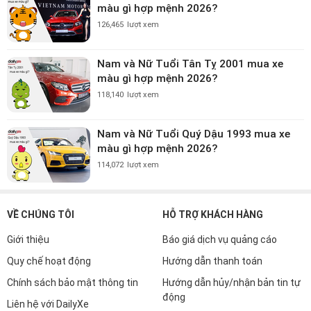
màu gì hợp mệnh 2026?
126,465
lượt xem
Nam và Nữ Tuổi Tân Tỵ 2001 mua xe
màu gì hợp mệnh 2026?
118,140
lượt xem
Nam và Nữ Tuổi Quý Dậu 1993 mua xe
màu gì hợp mệnh 2026?
114,072
lượt xem
VỀ CHÚNG TÔI
HỖ TRỢ KHÁCH HÀNG
Giới thiệu
Báo giá dịch vụ quảng cáo
Quy chế hoạt động
Hướng dẫn thanh toán
Chính sách bảo mật thông tin
Hướng dẫn hủy/nhận bản tin tự
động
Liên hệ với DailyXe