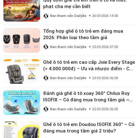
Quy định ghế trẻ em trên ô tô và mức
phạt cha mẹ cần biết
Ban tham vấn DailyXe
26-03-2026 14:00
Tổng hợp ghế ô tô trẻ em đáng mua
2026: Phân loại theo tầm giá
Ban tham vấn DailyXe
23-03-2026 07:00
Ghế ô tô trẻ em cao cấp Joie Every Stage
(> 4.000.000đ) – Ưu và nhược điểm - Có
đáng đầu tư cho bé từ 0–12 tuổi?
Ban tham vấn DailyXe
23-03-2026 06:00
Đánh giá ghế ô tô xoay 360° Chilux Roy
ISOFIX – Có đáng mua trong tầm giá ~3
triệu
Ban tham vấn DailyXe
22-03-2026 06:00
Ghế ô tô trẻ em Doudou ISOFIX 360° – Có
đáng mua trong tầm giá 2 triệu?