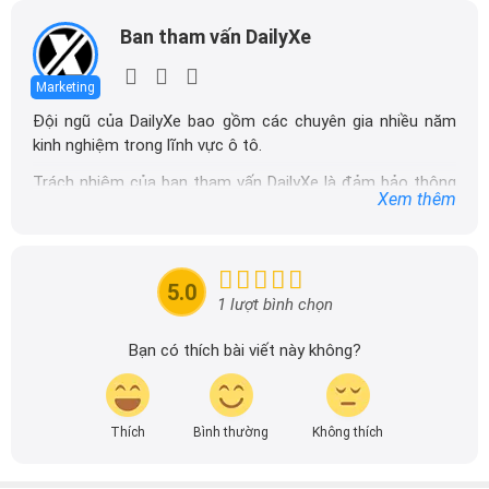
Ban tham vấn DailyXe
Marketing
Đội ngũ của DailyXe bao gồm các chuyên gia nhiều năm
kinh nghiệm trong lĩnh vực ô tô.
Trách nhiệm của ban tham vấn DailyXe là đảm bảo thông
Xem thêm
tin chính xác được đăng tải trên dailyxe.com.vn, thường
xuyên cập nhật thông tin mới về xe ô tô, thông tin khuyến
mãi của các hãng xe để người đọc có thể tiếp cận thông
tin nhanh chóng và dễ dàng hơn.
5.0
1 lượt bình chọn
Bạn có thích bài viết này không?
Thích
Bình thường
Không thích