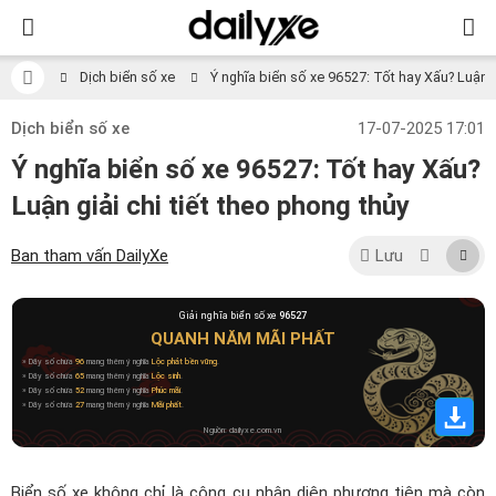
Dịch biển số xe
Ý nghĩa biển số xe 96527: Tốt hay Xấu? Luận gi
Dịch biển số xe
17-07-2025 17:01
Ý nghĩa biển số xe 96527: Tốt hay Xấu?
Luận giải chi tiết theo phong thủy
Ban tham vấn DailyXe
Lưu
Giải nghĩa biển số xe
96527
QUANH NĂM MÃI PHẤT
» Dãy số chứa
96
mang thêm ý nghĩa
Lộc phát bền vững
.
» Dãy số chứa
65
mang thêm ý nghĩa
Lộc sinh
.
» Dãy số chứa
52
mang thêm ý nghĩa
Phúc mãi
.
» Dãy số chứa
27
mang thêm ý nghĩa
Mãi phất
.
Nguồn: dailyxe.com.vn
Biển số xe không chỉ là công cụ nhận diện phương tiện mà còn