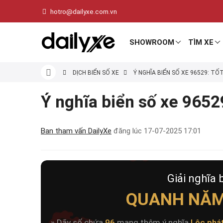
hotro@dailyxe.com.vn
SHOWROOM
TÌM XE
DỊCH BIỂN SỐ XE
Ý NGHĨA BIỂN SỐ XE 96529: TỐ
Ý nghĩa biển số xe 96529
Ban tham vấn DailyXe
đăng lúc
17-07-2025 17:01
Giải nghĩa 
QUANH NĂM
» Dãy số chứa
96
mang thêm ý nghĩa
Lộc phá