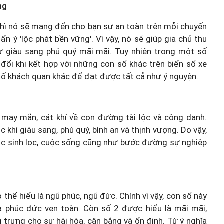
ng
thì nó sẽ mang đến cho bạn sự an toàn trên mỗi chuyến
n ý 'lộc phát bền vững'. Vì vậy, nó sẽ giúp gia chủ thu
 sự giàu sang phú quý mãi mãi. Tuy nhiên trong một số
 đổi khi kết hợp với những con số khác trên biển số xe
tố khách quan khác để đạt được tất cả như ý nguyện.
ự may mắn, cát khí về con đường tài lộc và công danh.
 khí giàu sang, phú quý, bình an và thịnh vượng. Do vậy,
lộc sinh lọc, cuộc sống cũng như bước đường sự nghiệp
 thể hiểu là ngũ phúc, ngũ đức. Chính vì vậy, con số này
phúc đức vẹn toàn. Còn số 2 được hiểu là mãi mãi,
 trưng cho sự hài hòa, cân bằng và ổn định. Từ ý nghĩa