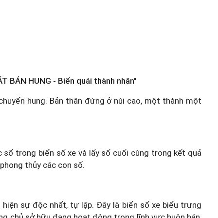
T BÁN HUNG - Biến quái thành nhân"
g chuyển hung. Bản thân đứng ở núi cao, một thành một
c số trong biển số xe và lấy số cuối cùng trong kết quả
 phong thủy các con số.
 hiện sự độc nhất, tự lập. Đây là biển số xe biểu trưng
hững chủ sở hữu đang hoạt động trong lĩnh vực buôn bán,