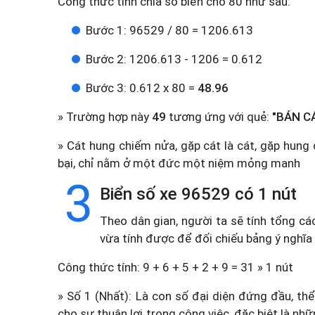
Công thức tính chia số biển cho 80 như sau:
Bước 1: 96529 / 80 = 1206.613
Bước 2: 1206.613 - 1206 = 0.612
Bước 3: 0.612 x 80 =
48.96
» Trường hợp này
49
tương ứng với quẻ:
"BÁN CÁ
» Cát hung chiếm nửa, gặp cát là cát, gặp hun
bại, chỉ nằm ở một đức một niệm mỏng manh
3
Biển số xe 96529 có 1 nút
Theo dân gian, người ta sẽ tính tổng cá
vừa tính được để đối chiếu bảng ý nghĩa
Công thức tính: 9 + 6 + 5 + 2 + 9 = 31 » 1 nút
» Số 1 (Nhất): Là con số đại diện đứng đầu, thể
cho sự thuận lợi trong công việc, đặc biệt là n