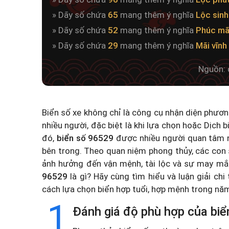
» Dãy số chứa
65
mang thêm ý nghĩa
Lộc sinh
» Dãy số chứa
52
mang thêm ý nghĩa
Phúc mã
» Dãy số chứa
29
mang thêm ý nghĩa
Mãi vĩnh
Nguồn: 
Biển số xe không chỉ là công cụ nhận diện phươ
nhiều người, đặc biệt là khi lựa chọn hoặc
Dịch b
đó,
biển số 96529
được nhiều người quan tâm n
bên trong. Theo quan niệm phong thủy, các con 
ảnh hưởng đến vận mệnh, tài lộc và sự may mắ
96529
là gì? Hãy cùng tìm hiểu và luận giải chi
cách lựa chọn biển hợp tuổi, hợp mệnh trong n
1
Đánh giá độ phù hợp của biể