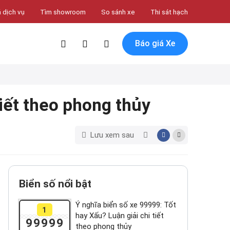
 dịch vụ
Tìm showroom
So sánh xe
Thi sát hạch
Báo giá Xe
tiết theo phong thủy
Lưu xem sau
Biển số nổi bật
Ý nghĩa biển số xe 99999: Tốt
1
hay Xấu? Luận giải chi tiết
99999
theo phong thủy