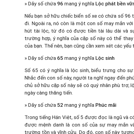
» Dãy số chứa
96
mang ý nghĩa
Lộc phát bền vữ
Nếu bạn sở hữu chiếc biển số xe có chứa số 96 
đi. Ngoài ra, nó còn là một con số may mắn với ẩ
hút tài lộc, từ đó có được tiền tài lâu dài và
trường hợp, ý nghĩa của cặp số này có thể thay
của bạn. Thế nên, bạn cũng cần xem xét các yếu 
» Dãy số chứa
65
mang ý nghĩa
Lộc sinh
Số 65 có ý nghĩa là lộc sinh, biểu trưng cho s
Nhắc đến con số này, người ta nghĩ ngay đến phúc
chủ sở hữu cặp số này sẽ có quý nhân phù trợ, 
ngày càng thăng tiến.
» Dãy số chứa
52
mang ý nghĩa
Phúc mãi
Trong tiếng Hán Việt, số 5 được đọc là ngũ và có
được mệnh danh là con số của sự may mắn và 
trường tồn và vĩnh cửu. Do đó, con số này tượng