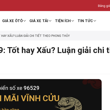
Bảng giá
GIÁ XE ÔTÔ
GIÁ XE TẢI
TIỆN ÍCH
TIN TỨC
T HAY XẤU? LUẬN GIẢI CHI TIẾT THEO PHONG THỦY
: Tốt hay Xấu? Luận giải chi 
biển số xe
96529
 MÃI VĨNH CỬU
t bền vững
.