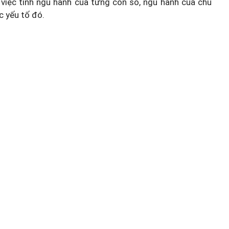
việc tính ngũ hành của từng con số, ngũ hành của chủ
c yếu tố đó.