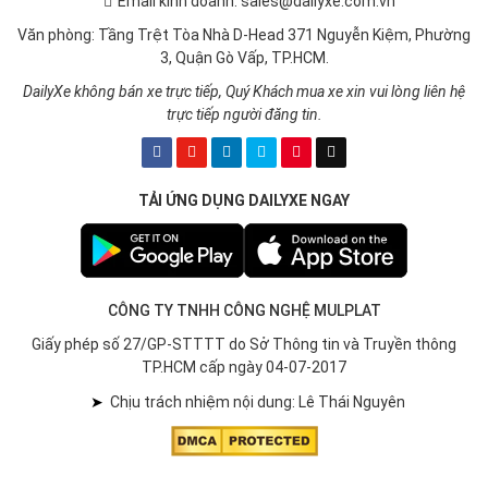
Email kinh doanh: sales@dailyxe.com.vn
Văn phòng: Tầng Trệt Tòa Nhà D-Head 371 Nguyễn Kiệm, Phường
3, Quận Gò Vấp, TP.HCM.
DailyXe không bán xe trực tiếp, Quý Khách mua xe xin vui lòng liên hệ
trực tiếp người đăng tin.
TẢI ỨNG DỤNG DAILYXE NGAY
CÔNG TY TNHH CÔNG NGHỆ MULPLAT
Giấy phép số 27/GP-STTTT do Sở Thông tin và Truyền thông
TP.HCM cấp ngày 04-07-2017
➤
Chịu trách nhiệm nội dung: Lê Thái Nguyên