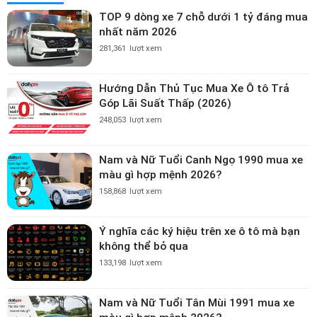
TOP 9 dòng xe 7 chỗ dưới 1 tỷ đáng mua
nhất năm 2026
281,361
lượt xem
Hướng Dẫn Thủ Tục Mua Xe Ô tô Trả
Góp Lãi Suất Thấp (2026)
248,053
lượt xem
Nam và Nữ Tuổi Canh Ngọ 1990 mua xe
màu gì hợp mệnh 2026?
158,868
lượt xem
Ý nghĩa các ký hiệu trên xe ô tô mà bạn
không thể bỏ qua
133,198
lượt xem
Nam và Nữ Tuổi Tân Mùi 1991 mua xe