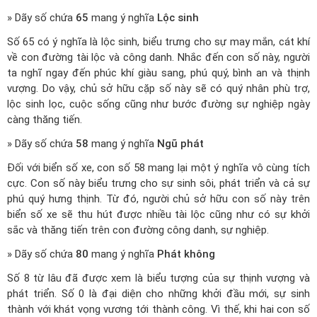
» Dãy số chứa
65
mang ý nghĩa
Lộc sinh
Số 65 có ý nghĩa là lộc sinh, biểu trưng cho sự may mắn, cát khí
về con đường tài lộc và công danh. Nhắc đến con số này, người
ta nghĩ ngay đến phúc khí giàu sang, phú quý, bình an và thịnh
vượng. Do vậy, chủ sở hữu cặp số này sẽ có quý nhân phù trợ,
lộc sinh lọc, cuộc sống cũng như bước đường sự nghiệp ngày
càng thăng tiến.
» Dãy số chứa
58
mang ý nghĩa
Ngũ phát
Đối với biển số xe, con số 58 mang lại một ý nghĩa vô cùng tích
cực. Con số này biểu trưng cho sự sinh sôi, phát triển và cả sự
phú quý hưng thịnh. Từ đó, người chủ sở hữu con số này trên
biển số xe sẽ thu hút được nhiều tài lộc cũng như có sự khởi
sắc và thăng tiến trên con đường công danh, sự nghiệp.
» Dãy số chứa
80
mang ý nghĩa
Phát không
Số 8 từ lâu đã được xem là biểu tượng của sự thịnh vượng và
phát triển. Số 0 là đại diện cho những khởi đầu mới, sự sinh
thành với khát vọng vương tới thành công. Vì thế, khi hai con số