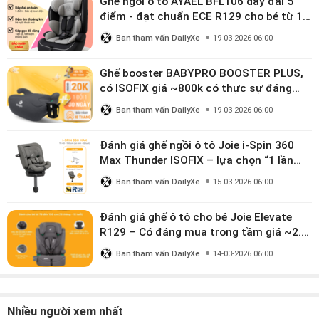
Ghế ngồi ô tô AYAEL BFL106 dây đai 5
điểm - đạt chuẩn ECE R129 cho bé từ 1–
10 tuổi
Ban tham vấn DailyXe
19-03-2026 06:00
Ghế booster BABYPRO BOOSTER PLUS,
có ISOFIX giá ~800k có thực sự đáng
mua?
Ban tham vấn DailyXe
19-03-2026 06:00
Đánh giá ghế ngồi ô tô Joie i-Spin 360
Max Thunder ISOFIX – lựa chọn “1 lần
dùng đến 12 năm” có đáng giá gần 9
Ban tham vấn DailyXe
15-03-2026 06:00
triệu?
Đánh giá ghế ô tô cho bé Joie Elevate
R129 – Có đáng mua trong tầm giá ~2.8
triệu?
Ban tham vấn DailyXe
14-03-2026 06:00
Nhiều người xem nhất