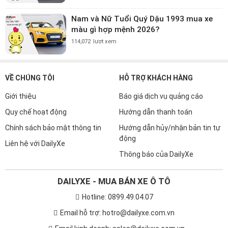
Nam và Nữ Tuổi Quý Dậu 1993 mua xe
màu gì hợp mệnh 2026?
114,072
lượt xem
VỀ CHÚNG TÔI
HỖ TRỢ KHÁCH HÀNG
Giới thiệu
Báo giá dịch vụ quảng cáo
Quy chế hoạt động
Hướng dẫn thanh toán
Chính sách bảo mật thông tin
Hướng dẫn hủy/nhận bản tin tự
động
Liên hệ với DailyXe
Thông báo của DailyXe
DAILYXE - MUA BÁN XE Ô TÔ
Hotline: 0899.49.04.07
Email hỗ trợ: hotro@dailyxe.com.vn