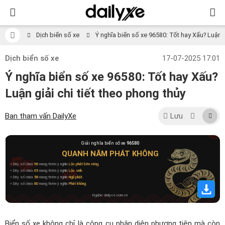
Dịch biển số xe
Ý nghĩa biển số xe 96580: Tốt hay Xấu? Luận gi
Dịch biển số xe
17-07-2025 17:01
Ý nghĩa biển số xe 96580: Tốt hay Xấu?
Luận giải chi tiết theo phong thủy
Ban tham vấn DailyXe
Lưu
Giải nghĩa biển số xe
96580
QUANH NĂM PHÁT KHÔNG
» Dãy số chứa
96
mang thêm ý nghĩa
Lộc phát bền vững
.
» Dãy số chứa
65
mang thêm ý nghĩa
Lộc sinh
.
» Dãy số chứa
58
mang thêm ý nghĩa
Ngũ phát
.
» Dãy số chứa
80
mang thêm ý nghĩa
Phát không
.
Nguồn: dailyxe.com.vn
Biển số xe không chỉ là công cụ nhận diện phương tiện mà còn