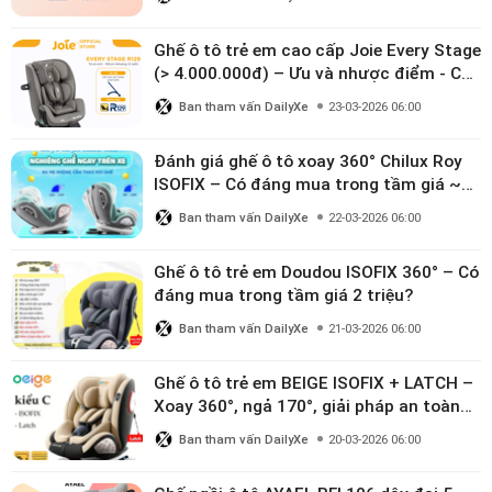
Ghế ô tô trẻ em cao cấp Joie Every Stage
(> 4.000.000đ) – Ưu và nhược điểm - Có
đáng đầu tư cho bé từ 0–12 tuổi?
Ban tham vấn DailyXe
23-03-2026 06:00
Đánh giá ghế ô tô xoay 360° Chilux Roy
ISOFIX – Có đáng mua trong tầm giá ~3
triệu
Ban tham vấn DailyXe
22-03-2026 06:00
Ghế ô tô trẻ em Doudou ISOFIX 360° – Có
đáng mua trong tầm giá 2 triệu?
Ban tham vấn DailyXe
21-03-2026 06:00
Ghế ô tô trẻ em BEIGE ISOFIX + LATCH –
Xoay 360°, ngả 170°, giải pháp an toàn
linh hoạt cho bé 0–10 tuổi
Ban tham vấn DailyXe
20-03-2026 06:00