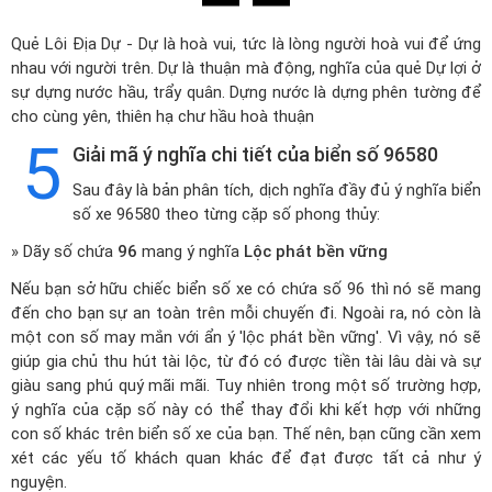
Quẻ Lôi Địa Dự - Dự là hoà vui, tức là lòng người hoà vui để ứng
nhau với người trên. Dự là thuận mà động, nghĩa của quẻ Dự lợi ở
sự dựng nước hầu, trẩy quân. Dựng nước là dựng phên tường để
cho cùng yên, thiên hạ chư hầu hoà thuận
5
Giải mã ý nghĩa chi tiết của biển số 96580
Sau đây là bản phân tích, dịch nghĩa đầy đủ ý nghĩa biển
số xe 96580 theo từng cặp số phong thủy:
» Dãy số chứa
96
mang ý nghĩa
Lộc phát bền vững
Nếu bạn sở hữu chiếc biển số xe có chứa số 96 thì nó sẽ mang
đến cho bạn sự an toàn trên mỗi chuyến đi. Ngoài ra, nó còn là
một con số may mắn với ẩn ý 'lộc phát bền vững'. Vì vậy, nó sẽ
giúp gia chủ thu hút tài lộc, từ đó có được tiền tài lâu dài và sự
giàu sang phú quý mãi mãi. Tuy nhiên trong một số trường hợp,
ý nghĩa của cặp số này có thể thay đổi khi kết hợp với những
con số khác trên biển số xe của bạn. Thế nên, bạn cũng cần xem
xét các yếu tố khách quan khác để đạt được tất cả như ý
nguyện.