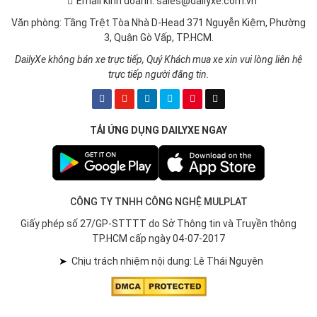
Email kinh doanh: sales@dailyxe.com.vn
Văn phòng: Tầng Trệt Tòa Nhà D-Head 371 Nguyễn Kiệm, Phường
3, Quận Gò Vấp, TP.HCM.
DailyXe không bán xe trực tiếp, Quý Khách mua xe xin vui lòng liên hệ
trực tiếp người đăng tin.
TẢI ỨNG DỤNG DAILYXE NGAY
CÔNG TY TNHH CÔNG NGHỆ MULPLAT
Giấy phép số 27/GP-STTTT do Sở Thông tin và Truyền thông
TP.HCM cấp ngày 04-07-2017
➤
Chịu trách nhiệm nội dung: Lê Thái Nguyên