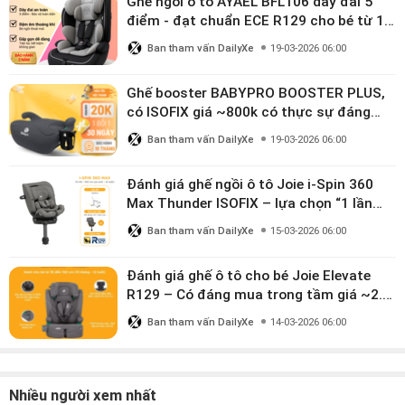
Ghế ngồi ô tô AYAEL BFL106 dây đai 5
điểm - đạt chuẩn ECE R129 cho bé từ 1–
10 tuổi
Ban tham vấn DailyXe
19-03-2026 06:00
Ghế booster BABYPRO BOOSTER PLUS,
có ISOFIX giá ~800k có thực sự đáng
mua?
Ban tham vấn DailyXe
19-03-2026 06:00
Đánh giá ghế ngồi ô tô Joie i-Spin 360
Max Thunder ISOFIX – lựa chọn “1 lần
dùng đến 12 năm” có đáng giá gần 9
Ban tham vấn DailyXe
15-03-2026 06:00
triệu?
Đánh giá ghế ô tô cho bé Joie Elevate
R129 – Có đáng mua trong tầm giá ~2.8
triệu?
Ban tham vấn DailyXe
14-03-2026 06:00
Nhiều người xem nhất