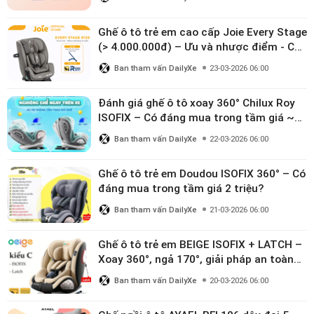
Ghế ô tô trẻ em cao cấp Joie Every Stage
(> 4.000.000đ) – Ưu và nhược điểm - Có
đáng đầu tư cho bé từ 0–12 tuổi?
Ban tham vấn DailyXe
23-03-2026 06:00
Đánh giá ghế ô tô xoay 360° Chilux Roy
ISOFIX – Có đáng mua trong tầm giá ~3
triệu
Ban tham vấn DailyXe
22-03-2026 06:00
Ghế ô tô trẻ em Doudou ISOFIX 360° – Có
đáng mua trong tầm giá 2 triệu?
Ban tham vấn DailyXe
21-03-2026 06:00
Ghế ô tô trẻ em BEIGE ISOFIX + LATCH –
Xoay 360°, ngả 170°, giải pháp an toàn
linh hoạt cho bé 0–10 tuổi
Ban tham vấn DailyXe
20-03-2026 06:00