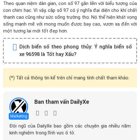
Theo quan niệm dân gian, con số 97 gắn liền với biểu tượng của
con chim hạc. Vì vậy, cặp số 97 có ý nghĩa đại diện cho khí chất
thanh cao cũng như sức sống trường thọ. Nó thể hiện khát vọng
sống mạnh mẽ với mong muốn được bay cao, vươn xa đến với
một tương lai mới tốt đẹp hơn.
Dịch biển số theo phong thủy:
Ý nghĩa biển số
xe 96598 là Tốt hay Xấu?
(*) Tất cả thông tin kể trên chỉ mang tính chất tham khảo.
Ban tham vấn DailyXe
Marketing
Đội ngũ của DailyXe bao gồm các chuyên gia nhiều năm
kinh nghiệm trong lĩnh vực ô tô.