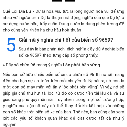
Quẻ Lôi Địa Dự - Dự là hoà vui, tức là lòng người hoà vui để ứng
nhau với người trên. Dự là thuận mà động, nghĩa của quẻ Dự lợi ở
sự dựng nước hầu, trẩy quân. Dựng nước là dựng phên tường để
cho cùng yên, thiên hạ chư hầu hoà thuận
5
Giải mã ý nghĩa chi tiết của biển số 96597
Sau đây là bản phân tích, dịch nghĩa đầy đủ ý nghĩa biển
số xe 96597 theo từng cặp số phong thủy:
» Dãy số chứa
96
mang ý nghĩa
Lộc phát bền vững
Nếu bạn sở hữu chiếc biển số xe có chứa số 96 thì nó sẽ mang
đến cho bạn sự an toàn trên mỗi chuyến đi. Ngoài ra, nó còn là
một con số may mắn với ẩn ý 'lộc phát bền vững'. Vì vậy, nó sẽ
giúp gia chủ thu hút tài lộc, từ đó có được tiền tài lâu dài và sự
giàu sang phú quý mãi mãi. Tuy nhiên trong một số trường hợp,
ý nghĩa của cặp số này có thể thay đổi khi kết hợp với những
con số khác trên biển số xe của bạn. Thế nên, bạn cũng cần xem
xét các yếu tố khách quan khác để đạt được tất cả như ý
nguyện.