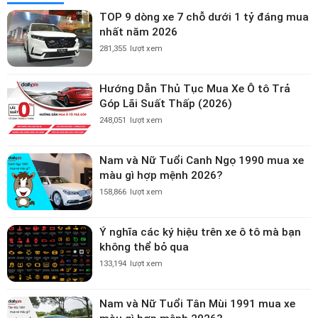
TOP 9 dòng xe 7 chỗ dưới 1 tỷ đáng mua
nhất năm 2026
281,355
lượt xem
Hướng Dẫn Thủ Tục Mua Xe Ô tô Trả
Góp Lãi Suất Thấp (2026)
248,051
lượt xem
Nam và Nữ Tuổi Canh Ngọ 1990 mua xe
màu gì hợp mệnh 2026?
158,866
lượt xem
Ý nghĩa các ký hiệu trên xe ô tô mà bạn
không thể bỏ qua
133,194
lượt xem
Nam và Nữ Tuổi Tân Mùi 1991 mua xe