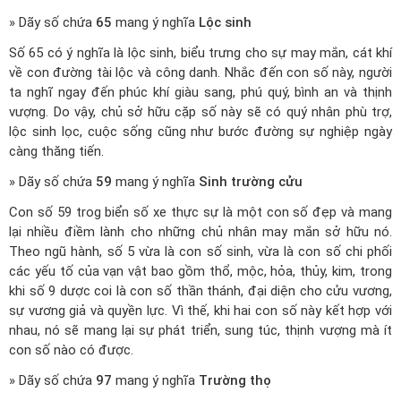
» Dãy số chứa
65
mang ý nghĩa
Lộc sinh
Số 65 có ý nghĩa là lộc sinh, biểu trưng cho sự may mắn, cát khí
về con đường tài lộc và công danh. Nhắc đến con số này, người
ta nghĩ ngay đến phúc khí giàu sang, phú quý, bình an và thịnh
vượng. Do vậy, chủ sở hữu cặp số này sẽ có quý nhân phù trợ,
lộc sinh lọc, cuộc sống cũng như bước đường sự nghiệp ngày
càng thăng tiến.
» Dãy số chứa
59
mang ý nghĩa
Sinh trường cửu
Con số 59 trog biển số xe thực sự là một con số đẹp và mang
lại nhiều điềm lành cho những chủ nhân may mắn sở hữu nó.
Theo ngũ hành, số 5 vừa là con số sinh, vừa là con số chi phối
các yếu tố của vạn vật bao gồm thổ, mộc, hỏa, thủy, kim, trong
khi số 9 dược coi là con số thần thánh, đại diện cho cửu vương,
sự vương giả và quyền lực. Vì thế, khi hai con số này kết hợp với
nhau, nó sẽ mang lại sự phát triển, sung túc, thịnh vượng mà ít
con số nào có được.
» Dãy số chứa
97
mang ý nghĩa
Trường thọ