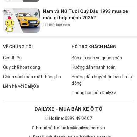
Nam và Nữ Tuổi Quý Dậu 1993 mua xe
màu gì hợp mệnh 2026?
114,069
lượt xem
VỀ CHÚNG TÔI
HỖ TRỢ KHÁCH HÀNG
Giới thiệu
Báo giá dịch vụ quảng cáo
Quy chế hoạt động
Hướng dẫn thanh toán
Chính sách bảo mật thông tin
Hướng dẫn hủy/nhận bản tin tự
động
Liên hệ với DailyXe
Thông báo của DailyXe
DAILYXE - MUA BÁN XE Ô TÔ
Hotline: 0899.49.04.07
Email hỗ trợ: hotro@dailyxe.com.vn