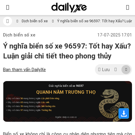
Dịch biển số xe
Ý nghĩa biển số xe 96597: Tốt hay Xấu? Luận gi
Dịch biển số xe
17-07-2025 17:01
Ý nghĩa biển số xe 96597: Tốt hay Xấu?
Luận giải chi tiết theo phong thủy
Ban tham vấn DailyXe
Lưu
Giải nghĩa biển số xe
96597
QUANH NĂM TRƯỜNG THỌ
» Dãy số chứa
96
mang thêm ý nghĩa
Lộc phát bền vững
.
» Dãy số chứa
65
mang thêm ý nghĩa
Lộc sinh
.
» Dãy số chứa
59
mang thêm ý nghĩa
Sinh trường cửu
.
» Dãy số chứa
97
mang thêm ý nghĩa
Trường thọ
.
Nguồn: dailyxe.com.vn
Biển số xe không chỉ là công cụ nhận diện phương tiện mà còn