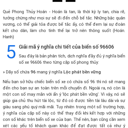
Quẻ Phong Thủy Hoán - Hoán là tan, là thời kỳ ly tan, chia rẽ,
tưởng chừng như mọi sự sẽ đi đến chỗ bế tắc. Những bậc quân
vương, có thể giải tỏa được bế tắc ấy, có thể đem lại sự đoàn
kết cho dân, làm cho tình thế lại trở nên thông suốt (Hoán.
Hanh)
5
Giải mã ý nghĩa chi tiết của biển số 96606
Sau đây là bản phân tích, dịch nghĩa đầy đủ ý nghĩa biển
số xe 96606 theo từng cặp số phong thủy:
» Dãy số chứa
96
mang ý nghĩa
Lộc phát bền vững
Nếu bạn sở hữu chiếc biển số xe có chứa số 96 thì nó sẽ mang
đến cho bạn sự an toàn trên mỗi chuyến đi. Ngoài ra, nó còn là
một con số may mắn với ẩn ý 'lộc phát bền vững'. Vì vậy, nó sẽ
giúp gia chủ thu hút tài lộc, từ đó có được tiền tài lâu dài và sự
giàu sang phú quý mãi mãi. Tuy nhiên trong một số trường hợp,
ý nghĩa của cặp số này có thể thay đổi khi kết hợp với những
con số khác trên biển số xe của bạn. Thế nên, bạn cũng cần xem
xét các yếu tố khách quan khác để đạt được tất cả như ý