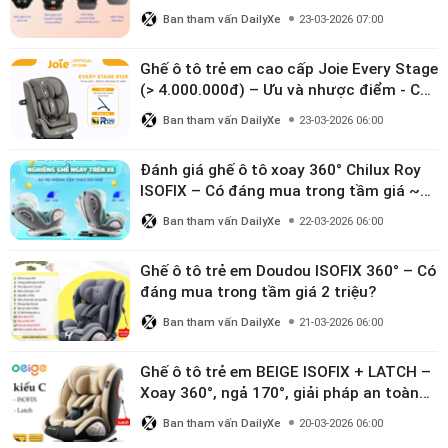
Ban tham vấn DailyXe
23-03-2026 07:00
Ghế ô tô trẻ em cao cấp Joie Every Stage
(> 4.000.000đ) – Ưu và nhược điểm - Có
đáng đầu tư cho bé từ 0–12 tuổi?
Ban tham vấn DailyXe
23-03-2026 06:00
Đánh giá ghế ô tô xoay 360° Chilux Roy
ISOFIX – Có đáng mua trong tầm giá ~3
triệu
Ban tham vấn DailyXe
22-03-2026 06:00
Ghế ô tô trẻ em Doudou ISOFIX 360° – Có
đáng mua trong tầm giá 2 triệu?
Ban tham vấn DailyXe
21-03-2026 06:00
Ghế ô tô trẻ em BEIGE ISOFIX + LATCH –
Xoay 360°, ngả 170°, giải pháp an toàn
linh hoạt cho bé 0–10 tuổi
Ban tham vấn DailyXe
20-03-2026 06:00