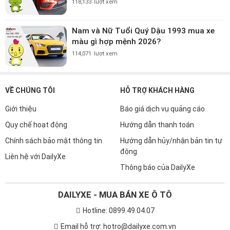
118,133
lượt xem
Nam và Nữ Tuổi Quý Dậu 1993 mua xe
màu gì hợp mệnh 2026?
114,071
lượt xem
VỀ CHÚNG TÔI
HỖ TRỢ KHÁCH HÀNG
Giới thiệu
Báo giá dịch vụ quảng cáo
Quy chế hoạt động
Hướng dẫn thanh toán
Chính sách bảo mật thông tin
Hướng dẫn hủy/nhận bản tin tự
động
Liên hệ với DailyXe
Thông báo của DailyXe
DAILYXE - MUA BÁN XE Ô TÔ
Hotline: 0899.49.04.07
Email hỗ trợ: hotro@dailyxe.com.vn