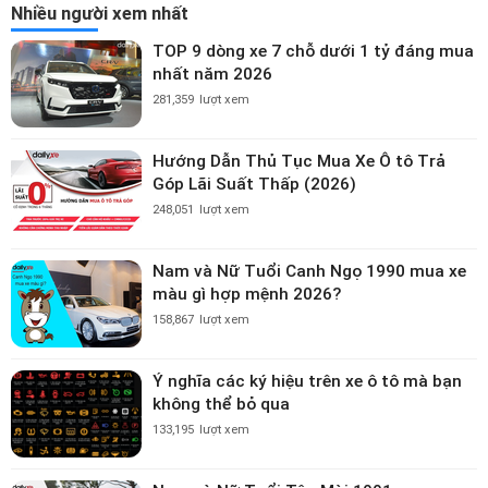
Nhiều người xem nhất
TOP 9 dòng xe 7 chỗ dưới 1 tỷ đáng mua
nhất năm 2026
281,359
lượt xem
Hướng Dẫn Thủ Tục Mua Xe Ô tô Trả
Góp Lãi Suất Thấp (2026)
248,051
lượt xem
Nam và Nữ Tuổi Canh Ngọ 1990 mua xe
màu gì hợp mệnh 2026?
158,867
lượt xem
Ý nghĩa các ký hiệu trên xe ô tô mà bạn
không thể bỏ qua
133,195
lượt xem