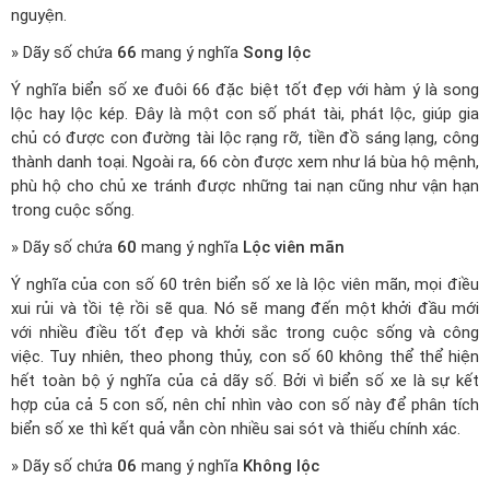
nguyện.
» Dãy số chứa
66
mang ý nghĩa
Song lộc
Ý nghĩa biển số xe đuôi 66 đặc biệt tốt đẹp với hàm ý là song
lộc hay lộc kép. Đây là một con số phát tài, phát lộc, giúp gia
chủ có được con đường tài lộc rạng rỡ, tiền đồ sáng lạng, công
thành danh toại. Ngoài ra, 66 còn được xem như lá bùa hộ mệnh,
phù hộ cho chủ xe tránh được những tai nạn cũng như vận hạn
trong cuộc sống.
» Dãy số chứa
60
mang ý nghĩa
Lộc viên mãn
Ý nghĩa của con số 60 trên biển số xe là lộc viên mãn, mọi điều
xui rủi và tồi tệ rồi sẽ qua. Nó sẽ mang đến một khởi đầu mới
với nhiều điều tốt đẹp và khởi sắc trong cuộc sống và công
việc. Tuy nhiên, theo phong thủy, con số 60 không thể thể hiện
hết toàn bộ ý nghĩa của cả dãy số. Bởi vì biển số xe là sự kết
hợp của cả 5 con số, nên chỉ nhìn vào con số này để phân tích
biển số xe thì kết quả vẫn còn nhiều sai sót và thiếu chính xác.
» Dãy số chứa
06
mang ý nghĩa
Không lộc