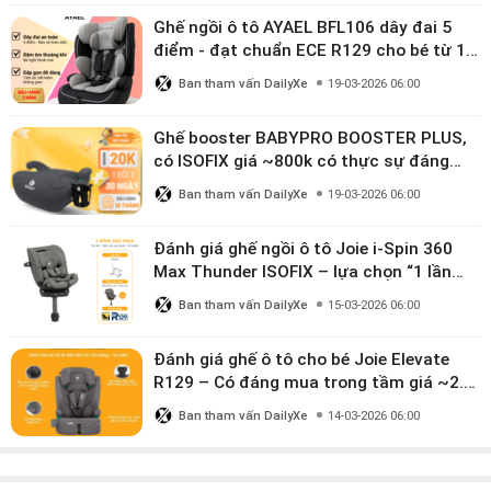
Ghế ngồi ô tô AYAEL BFL106 dây đai 5
điểm - đạt chuẩn ECE R129 cho bé từ 1–
10 tuổi
Ban tham vấn DailyXe
19-03-2026 06:00
Ghế booster BABYPRO BOOSTER PLUS,
có ISOFIX giá ~800k có thực sự đáng
mua?
Ban tham vấn DailyXe
19-03-2026 06:00
Đánh giá ghế ngồi ô tô Joie i-Spin 360
Max Thunder ISOFIX – lựa chọn “1 lần
dùng đến 12 năm” có đáng giá gần 9
Ban tham vấn DailyXe
15-03-2026 06:00
triệu?
Đánh giá ghế ô tô cho bé Joie Elevate
R129 – Có đáng mua trong tầm giá ~2.8
triệu?
Ban tham vấn DailyXe
14-03-2026 06:00