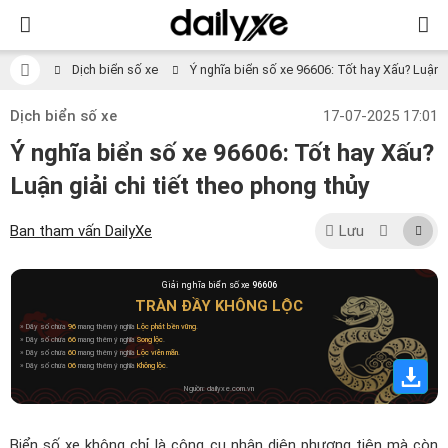
Dịch biển số xe
Ý nghĩa biển số xe 96606: Tốt hay Xấu? Luận gi
Dịch biển số xe
17-07-2025 17:01
Ý nghĩa biển số xe 96606: Tốt hay Xấu?
Luận giải chi tiết theo phong thủy
Ban tham vấn DailyXe
Lưu
Giải nghĩa biển số xe
96606
TRÀN ĐẦY KHÔNG LỘC
» Dãy số chứa
96
mang thêm ý nghĩa
Lộc phát bền vững
.
» Dãy số chứa
66
mang thêm ý nghĩa
Song lộc
.
» Dãy số chứa
60
mang thêm ý nghĩa
Lộc viên mãn
.
» Dãy số chứa
06
mang thêm ý nghĩa
Không lộc
.
Nguồn: dailyxe.com.vn
Biển số xe không chỉ là công cụ nhận diện phương tiện mà còn