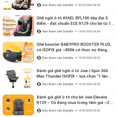
linh hoạt cho bé 0–10 tuổi
Ban tham vấn DailyXe
20-03-2026 06:00
Ghế ngồi ô tô AYAEL BFL106 dây đai 5
điểm - đạt chuẩn ECE R129 cho bé từ 1–
10 tuổi
Ban tham vấn DailyXe
19-03-2026 06:00
Ghế booster BABYPRO BOOSTER PLUS,
có ISOFIX giá ~800k có thực sự đáng
mua?
Ban tham vấn DailyXe
19-03-2026 06:00
Đánh giá ghế ngồi ô tô Joie i-Spin 360
Max Thunder ISOFIX – lựa chọn “1 lần
dùng đến 12 năm” có đáng giá gần 9
Ban tham vấn DailyXe
15-03-2026 06:00
triệu?
Đánh giá ghế ô tô cho bé Joie Elevate
R129 – Có đáng mua trong tầm giá ~2.8
triệu?
Ban tham vấn DailyXe
14-03-2026 06:00