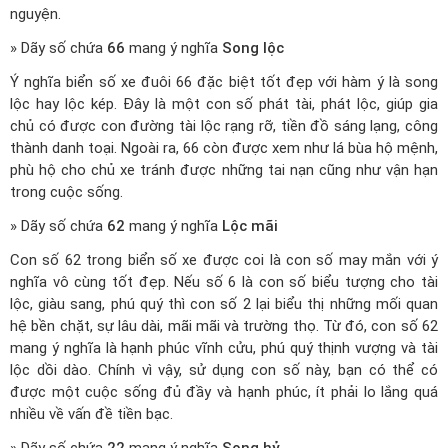
nguyện.
» Dãy số chứa
66
mang ý nghĩa
Song lộc
Ý nghĩa biển số xe đuôi 66 đặc biệt tốt đẹp với hàm ý là song
lộc hay lộc kép. Đây là một con số phát tài, phát lộc, giúp gia
chủ có được con đường tài lộc rạng rỡ, tiền đồ sáng lạng, công
thành danh toại. Ngoài ra, 66 còn được xem như lá bùa hộ mệnh,
phù hộ cho chủ xe tránh được những tai nạn cũng như vận hạn
trong cuộc sống.
» Dãy số chứa
62
mang ý nghĩa
Lộc mãi
Con số 62 trong biển số xe được coi là con số may mắn với ý
nghĩa vô cùng tốt đẹp. Nếu số 6 là con số biểu tượng cho tài
lộc, giàu sang, phú quý thì con số 2 lại biểu thị những mối quan
hệ bền chặt, sự lâu dài, mãi mãi và trường thọ. Từ đó, con số 62
mang ý nghĩa là hạnh phúc vĩnh cửu, phú quý thịnh vượng và tài
lộc dồi dào. Chính vì vậy, sử dụng con số này, bạn có thể có
được một cuộc sống đủ đầy và hạnh phúc, ít phải lo lắng quá
nhiều về vấn đề tiền bạc.