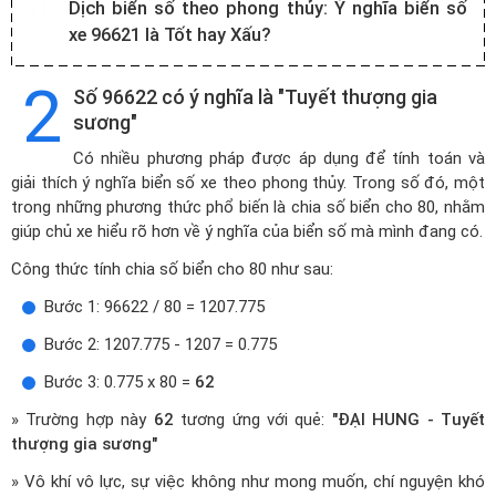
Dịch biển số theo phong thủy:
Ý nghĩa biển số
xe 96621 là Tốt hay Xấu?
2
Số 96622 có ý nghĩa là "Tuyết thượng gia
sương"
Có nhiều phương pháp được áp dụng để tính toán và
giải thích ý nghĩa biển số xe theo phong thủy. Trong số đó, một
trong những phương thức phổ biến là chia số biển cho 80, nhằm
giúp chủ xe hiểu rõ hơn về ý nghĩa của biển số mà mình đang có.
Công thức tính chia số biển cho 80 như sau:
Bước 1: 96622 / 80 = 1207.775
Bước 2: 1207.775 - 1207 = 0.775
Bước 3: 0.775 x 80 =
62
» Trường hợp này
62
tương ứng với quẻ:
"ĐẠI HUNG - Tuyết
thượng gia sương"
» Vô khí vô lực, sự việc không như mong muốn, chí nguyện khó