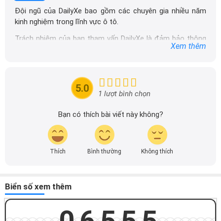
Đội ngũ của DailyXe bao gồm các chuyên gia nhiều năm
kinh nghiệm trong lĩnh vực ô tô.
Trách nhiệm của ban tham vấn DailyXe là đảm bảo thông
Xem thêm
tin chính xác được đăng tải trên dailyxe.com.vn, thường
xuyên cập nhật thông tin mới về xe ô tô, thông tin khuyến
mãi của các hãng xe để người đọc có thể tiếp cận thông
tin nhanh chóng và dễ dàng hơn.
5.0
1 lượt bình chọn
Bạn có thích bài viết này không?
Thích
Bình thường
Không thích
Biển số xem thêm