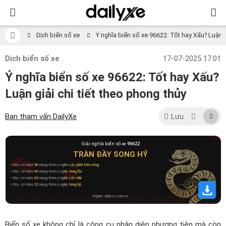
Dịch biển số xe
Ý nghĩa biển số xe 96622: Tốt hay Xấu? Luận gi
Dịch biển số xe
17-07-2025 17:01
Ý nghĩa biển số xe 96622: Tốt hay Xấu?
Luận giải chi tiết theo phong thủy
Ban tham vấn DailyXe
Lưu
Giải nghĩa biển số xe
96622
TRÀN ĐẦY SONG HỶ
» Dãy số chứa
96
mang thêm ý nghĩa
Lộc phát bền vững
.
» Dãy số chứa
66
mang thêm ý nghĩa
Song lộc
.
» Dãy số chứa
62
mang thêm ý nghĩa
Lộc mãi
.
» Dãy số chứa
22
mang thêm ý nghĩa
Song hỷ
.
Nguồn: dailyxe.com.vn
Biển số xe không chỉ là công cụ nhận diện phương tiện mà còn