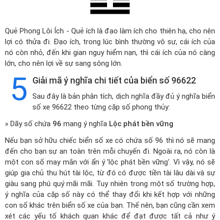
Quẻ Phong Lôi Ích - Quẻ ích là đạo làm ích cho thiên hạ, cho nên
lợi có thửa đi. Đạo ích, trong lúc bình thường vô sự, cái ích của
nó còn nhỏ, đến khi gian nguy hiểm nạn, thì cái ích của nó càng
lớn, cho nên lợi về sự sang sông lớn.
5
Giải mã ý nghĩa chi tiết của biển số 96622
Sau đây là bản phân tích, dịch nghĩa đầy đủ ý nghĩa biển
số xe 96622 theo từng cặp số phong thủy:
» Dãy số chứa
96
mang ý nghĩa
Lộc phát bền vững
Nếu bạn sở hữu chiếc biển số xe có chứa số 96 thì nó sẽ mang
đến cho bạn sự an toàn trên mỗi chuyến đi. Ngoài ra, nó còn là
một con số may mắn với ẩn ý 'lộc phát bền vững'. Vì vậy, nó sẽ
giúp gia chủ thu hút tài lộc, từ đó có được tiền tài lâu dài và sự
giàu sang phú quý mãi mãi. Tuy nhiên trong một số trường hợp,
ý nghĩa của cặp số này có thể thay đổi khi kết hợp với những
con số khác trên biển số xe của bạn. Thế nên, bạn cũng cần xem
xét các yếu tố khách quan khác để đạt được tất cả như ý