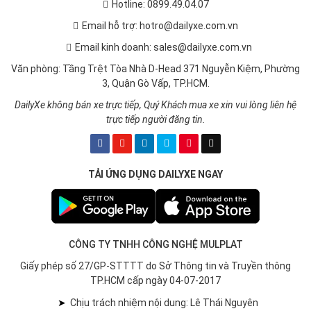
Hotline: 0899.49.04.07
Email hỗ trợ: hotro@dailyxe.com.vn
Email kinh doanh: sales@dailyxe.com.vn
Văn phòng: Tầng Trệt Tòa Nhà D-Head 371 Nguyễn Kiệm, Phường
3, Quận Gò Vấp, TP.HCM.
DailyXe không bán xe trực tiếp, Quý Khách mua xe xin vui lòng liên hệ
trực tiếp người đăng tin.
TẢI ỨNG DỤNG DAILYXE NGAY
CÔNG TY TNHH CÔNG NGHỆ MULPLAT
Giấy phép số 27/GP-STTTT do Sở Thông tin và Truyền thông
TP.HCM cấp ngày 04-07-2017
➤
Chịu trách nhiệm nội dung: Lê Thái Nguyên