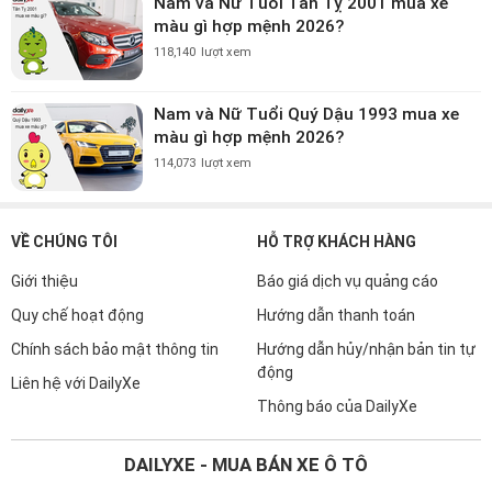
Nam và Nữ Tuổi Tân Tỵ 2001 mua xe
màu gì hợp mệnh 2026?
118,140
lượt xem
Nam và Nữ Tuổi Quý Dậu 1993 mua xe
màu gì hợp mệnh 2026?
114,073
lượt xem
VỀ CHÚNG TÔI
HỖ TRỢ KHÁCH HÀNG
Giới thiệu
Báo giá dịch vụ quảng cáo
Quy chế hoạt động
Hướng dẫn thanh toán
Chính sách bảo mật thông tin
Hướng dẫn hủy/nhận bản tin tự
động
Liên hệ với DailyXe
Thông báo của DailyXe
DAILYXE - MUA BÁN XE Ô TÔ