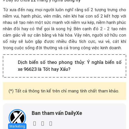
» Dãy số chứa
22
mang ý nghĩa
Song hỷ
Từ xưa đến nay, mọi người luôn nghĩ rằng số 2 tượng trưng cho
niềm vui, hạnh phúc, viên mãn, nên khi hai con số 2 kết hợp với
nhau sẽ tạo nên một sức mạnh với niềm vui kép, niềm hạnh phúc
nhân đôi hay có thể gọi là song hỷ. Bên cạnh đó 2 - 2 tạo nên
cảm giác về sự cân bằng và hài hòa. Vậy nên, người sở hữu con
số này sẽ luôn gặp được nhiều điều tích cực, vui vẻ, cát khí
trong cuộc sống đời thường và cả trong công việc kinh doanh.
Dịch biển số theo phong thủy:
Ý nghĩa biển số
xe 96623 là Tốt hay Xấu?
(*) Tất cả thông tin kể trên chỉ mang tính chất tham khảo.
Ban tham vấn DailyXe
Marketing