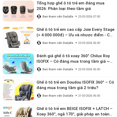
Tổng hợp ghế ô tô trẻ em đáng mua
2026: Phân loại theo tầm giá
Ban tham vấn DailyXe
23-03-2026 07:00
Ghế ô tô trẻ em cao cấp Joie Every Stage
(> 4.000.000đ) – Ưu và nhược điểm - Có
đáng đầu tư cho bé từ 0–12 tuổi?
Ban tham vấn DailyXe
23-03-2026 06:00
Đánh giá ghế ô tô xoay 360° Chilux Roy
ISOFIX – Có đáng mua trong tầm giá ~3
triệu
Ban tham vấn DailyXe
22-03-2026 06:00
Ghế ô tô trẻ em Doudou ISOFIX 360° – Có
đáng mua trong tầm giá 2 triệu?
Ban tham vấn DailyXe
21-03-2026 06:00
Ghế ô tô trẻ em BEIGE ISOFIX + LATCH –
Xoay 360°, ngả 170°, giải pháp an toàn