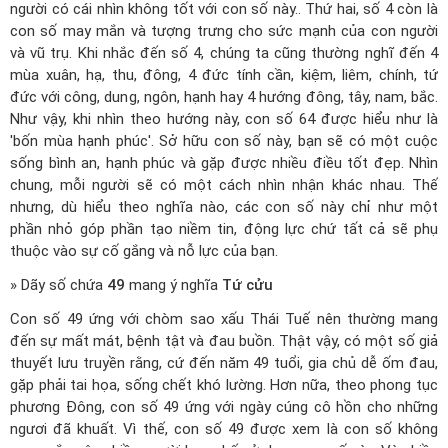
người có cái nhìn không tốt với con số này.. Thứ hai, số 4 còn là
con số may mắn và tượng trưng cho sức mạnh của con người
và vũ trụ. Khi nhắc đến số 4, chúng ta cũng thường nghĩ đến 4
mùa xuân, hạ, thu, đông, 4 đức tính cần, kiệm, liêm, chính, tứ
đức với công, dung, ngôn, hạnh hay 4 hướng đông, tây, nam, bắc.
Như vậy, khi nhìn theo hướng này, con số 64 được hiểu như là
'bốn mùa hạnh phúc'. Sở hữu con số này, bạn sẽ có một cuộc
sống bình an, hạnh phúc và gặp được nhiều điều tốt đẹp. Nhìn
chung, mỗi người sẽ có một cách nhìn nhận khác nhau. Thế
nhưng, dù hiểu theo nghĩa nào, các con số này chỉ như một
phần nhỏ góp phần tạo niềm tin, động lực chứ tất cả sẽ phụ
thuộc vào sự cố gắng và nỗ lực của bạn.
» Dãy số chứa
49
mang ý nghĩa
Tứ cửu
Con số 49 ứng với chòm sao xấu Thái Tuế nên thường mang
đến sự mất mát, bệnh tật và đau buồn. Thật vậy, có một số giả
thuyết lưu truyền rằng, cứ đến năm 49 tuổi, gia chủ dễ ốm đau,
gặp phải tai họa, sống chết khó lường. Hơn nữa, theo phong tục
phương Đông, con số 49 ứng với ngày cúng cô hồn cho những
ngươi đã khuất. Vì thế, con số 49 được xem là con số không