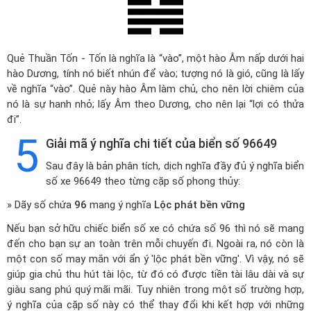
Quẻ Thuần Tốn - Tốn là nghĩa là “vào”, một hào Âm nấp dưới hai
hào Dương, tính nó biết nhún để vào; tượng nó là gió, cũng là lấy
về nghĩa “vào”. Quẻ này hào Âm làm chủ, cho nên lời chiêm của
nó là sự hanh nhỏ; lấy Âm theo Dương, cho nên lại “lợi có thửa
đi”.
5
Giải mã ý nghĩa chi tiết của biển số 96649
Sau đây là bản phân tích, dịch nghĩa đầy đủ ý nghĩa biển
số xe 96649 theo từng cặp số phong thủy:
» Dãy số chứa
96
mang ý nghĩa
Lộc phát bền vững
Nếu bạn sở hữu chiếc biển số xe có chứa số 96 thì nó sẽ mang
đến cho bạn sự an toàn trên mỗi chuyến đi. Ngoài ra, nó còn là
một con số may mắn với ẩn ý 'lộc phát bền vững'. Vì vậy, nó sẽ
giúp gia chủ thu hút tài lộc, từ đó có được tiền tài lâu dài và sự
giàu sang phú quý mãi mãi. Tuy nhiên trong một số trường hợp,
ý nghĩa của cặp số này có thể thay đổi khi kết hợp với những