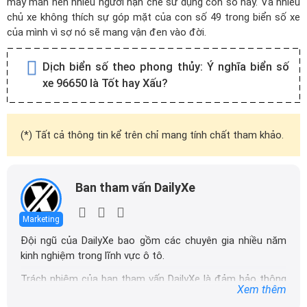
may mắn nên nhiều người hạn chế sử dụng con số này. Và nhiều
chủ xe không thích sự góp mặt của con số 49 trong biển số xe
của mình vì sợ nó sẽ mang vận đen vào đời.
Dịch biển số theo phong thủy:
Ý nghĩa biển số
xe 96650 là Tốt hay Xấu?
(*) Tất cả thông tin kể trên chỉ mang tính chất tham khảo.
Ban tham vấn DailyXe
Marketing
Đội ngũ của DailyXe bao gồm các chuyên gia nhiều năm
kinh nghiệm trong lĩnh vực ô tô.
Trách nhiệm của ban tham vấn DailyXe là đảm bảo thông
Xem thêm
tin chính xác được đăng tải trên dailyxe.com.vn, thường