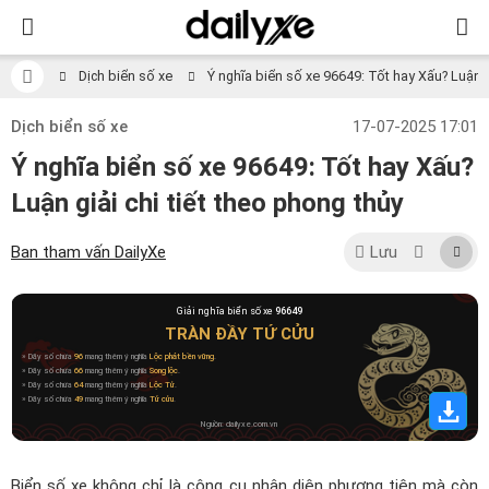
Dịch biển số xe
Ý nghĩa biển số xe 96649: Tốt hay Xấu? Luận gi
Dịch biển số xe
17-07-2025 17:01
Ý nghĩa biển số xe 96649: Tốt hay Xấu?
Luận giải chi tiết theo phong thủy
Ban tham vấn DailyXe
Lưu
Giải nghĩa biển số xe
96649
TRÀN ĐẦY TỨ CỬU
» Dãy số chứa
96
mang thêm ý nghĩa
Lộc phát bền vững
.
» Dãy số chứa
66
mang thêm ý nghĩa
Song lộc
.
» Dãy số chứa
64
mang thêm ý nghĩa
Lộc Tử
.
» Dãy số chứa
49
mang thêm ý nghĩa
Tứ cửu
.
Nguồn: dailyxe.com.vn
Biển số xe không chỉ là công cụ nhận diện phương tiện mà còn