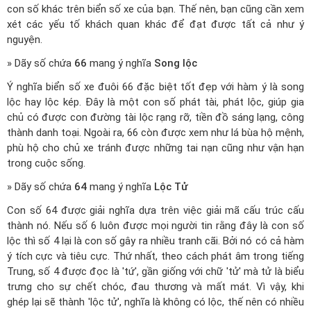
con số khác trên biển số xe của bạn. Thế nên, bạn cũng cần xem
xét các yếu tố khách quan khác để đạt được tất cả như ý
nguyện.
» Dãy số chứa
66
mang ý nghĩa
Song lộc
Ý nghĩa biển số xe đuôi 66 đặc biệt tốt đẹp với hàm ý là song
lộc hay lộc kép. Đây là một con số phát tài, phát lộc, giúp gia
chủ có được con đường tài lộc rạng rỡ, tiền đồ sáng lạng, công
thành danh toại. Ngoài ra, 66 còn được xem như lá bùa hộ mệnh,
phù hộ cho chủ xe tránh được những tai nạn cũng như vận hạn
trong cuộc sống.
» Dãy số chứa
64
mang ý nghĩa
Lộc Tử
Con số 64 được giải nghĩa dựa trên việc giải mã cấu trúc cấu
thành nó. Nếu số 6 luôn được mọi người tin rằng đây là con số
lộc thì số 4 lại là con số gây ra nhiều tranh cãi. Bởi nó có cả hàm
ý tích cực và tiêu cực. Thứ nhất, theo cách phát âm trong tiếng
Trung, số 4 được đọc là 'tứ', gần giống với chữ 'tử' mà tử là biểu
trưng cho sự chết chóc, đau thương và mất mát. Vì vậy, khi
ghép lại sẽ thành 'lộc tử', nghĩa là không có lộc, thế nên có nhiều