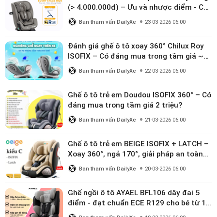
(> 4.000.000đ) – Ưu và nhược điểm - Có
đáng đầu tư cho bé từ 0–12 tuổi?
Ban tham vấn DailyXe
23-03-2026 06:00
Đánh giá ghế ô tô xoay 360° Chilux Roy
ISOFIX – Có đáng mua trong tầm giá ~3
triệu
Ban tham vấn DailyXe
22-03-2026 06:00
Ghế ô tô trẻ em Doudou ISOFIX 360° – Có
đáng mua trong tầm giá 2 triệu?
Ban tham vấn DailyXe
21-03-2026 06:00
Ghế ô tô trẻ em BEIGE ISOFIX + LATCH –
Xoay 360°, ngả 170°, giải pháp an toàn
linh hoạt cho bé 0–10 tuổi
Ban tham vấn DailyXe
20-03-2026 06:00
Ghế ngồi ô tô AYAEL BFL106 dây đai 5
điểm - đạt chuẩn ECE R129 cho bé từ 1–
10 tuổi