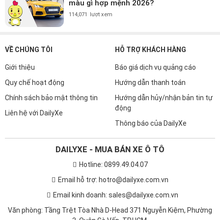
màu gì hợp mệnh 2026?
114,071
lượt xem
VỀ CHÚNG TÔI
HỖ TRỢ KHÁCH HÀNG
Giới thiệu
Báo giá dịch vụ quảng cáo
Quy chế hoạt động
Hướng dẫn thanh toán
Chính sách bảo mật thông tin
Hướng dẫn hủy/nhận bản tin tự
động
Liên hệ với DailyXe
Thông báo của DailyXe
DAILYXE - MUA BÁN XE Ô TÔ
Hotline: 0899.49.04.07
Email hỗ trợ: hotro@dailyxe.com.vn
Email kinh doanh: sales@dailyxe.com.vn
Văn phòng: Tầng Trệt Tòa Nhà D-Head 371 Nguyễn Kiệm, Phường