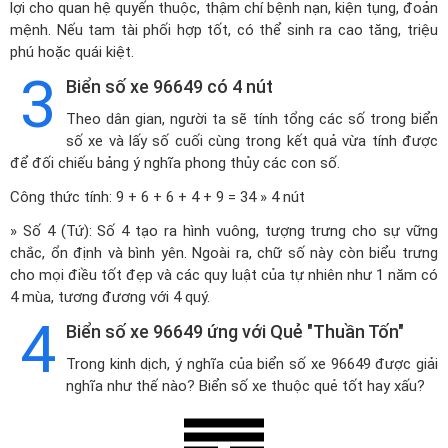
lợi cho quan hệ quyến thuộc, thậm chí bệnh nạn, kiện tụng, đoản
mệnh. Nếu tam tài phối hợp tốt, có thể sinh ra cao tăng, triệu
phú hoặc quái kiệt.
3
Biển số xe 96649 có 4 nút
Theo dân gian, người ta sẽ tính tổng các số trong biển
số xe và lấy số cuối cùng trong kết quả vừa tính được
để đối chiếu bảng ý nghĩa phong thủy các con số.
Công thức tính: 9 + 6 + 6 + 4 + 9 = 34 » 4 nút
» Số 4 (Tứ): Số 4 tạo ra hình vuông, tượng trưng cho sự vững
chắc, ổn định và bình yên. Ngoài ra, chữ số này còn biểu trưng
cho mọi điều tốt đẹp và các quy luật của tự nhiên như 1 năm có
4 mùa, tương đương với 4 quý.
4
Biển số xe 96649 ứng với Quẻ "Thuần Tốn"
Trong kinh dịch, ý nghĩa của biển số xe 96649 được giải
nghĩa như thế nào? Biển số xe thuộc quẻ tốt hay xấu?