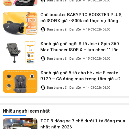
Ban tham vấn DailyXe
19-03-2026 06:00
Ghế booster BABYPRO BOOSTER PLUS,
có ISOFIX giá ~800k có thực sự đáng
mua?
Ban tham vấn DailyXe
19-03-2026 06:00
Đánh giá ghế ngồi ô tô Joie i-Spin 360
Max Thunder ISOFIX – lựa chọn “1 lần
dùng đến 12 năm” có đáng giá gần 9
Ban tham vấn DailyXe
15-03-2026 06:00
triệu?
Đánh giá ghế ô tô cho bé Joie Elevate
R129 – Có đáng mua trong tầm giá ~2.8
triệu?
Ban tham vấn DailyXe
14-03-2026 06:00
Nhiều người xem nhất
TOP 9 dòng xe 7 chỗ dưới 1 tỷ đáng mua
nhất năm 2026