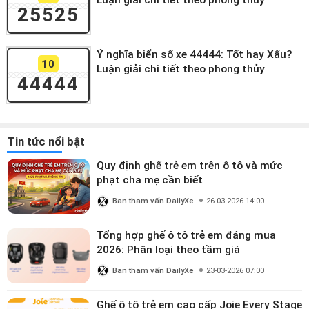
Luận giải chi tiết theo phong thủy
25525
Ý nghĩa biển số xe 44444: Tốt hay Xấu?
10
Luận giải chi tiết theo phong thủy
44444
Tin tức nổi bật
Quy định ghế trẻ em trên ô tô và mức
phạt cha mẹ cần biết
Ban tham vấn DailyXe
26-03-2026 14:00
Tổng hợp ghế ô tô trẻ em đáng mua
2026: Phân loại theo tầm giá
Ban tham vấn DailyXe
23-03-2026 07:00
Ghế ô tô trẻ em cao cấp Joie Every Stage