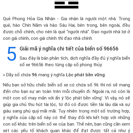
Quẻ Phong Hỏa Gia Nhân - Gia nhân là người một nhà. Trong
quẻ, hào Chín Năm và hào Sáu Hai, bên trong, bên ngoài, đều
được chỗ chính, cho nên là quẻ “người nhà”. Đạo người nhà lợi ở
con gái chính, con gái chính thì đạo nhà chính.
5
Giải mã ý nghĩa chi tiết của biển số 96656
Sau đây là bản phân tích, dịch nghĩa đầy đủ ý nghĩa biển
số xe 96656 theo từng cặp số phong thủy:
» Dãy số chứa
96
mang ý nghĩa
Lộc phát bền vững
Nếu bạn sở hữu chiếc biển số xe có chứa số 96 thì nó sẽ mang
đến cho bạn sự an toàn trên mỗi chuyến đi. Ngoài ra, nó còn là
một con số may mắn với ẩn ý 'lộc phát bền vững'. Vì vậy, nó sẽ
giúp gia chủ thu hút tài lộc, từ đó có được tiền tài lâu dài và sự
giàu sang phú quý mãi mãi. Tuy nhiên trong một số trường hợp,
ý nghĩa của cặp số này có thể thay đổi khi kết hợp với những
con số khác trên biển số xe của bạn. Thế nên, bạn cũng cần xem
xét các yếu tố khách quan khác để đạt được tất cả như ý