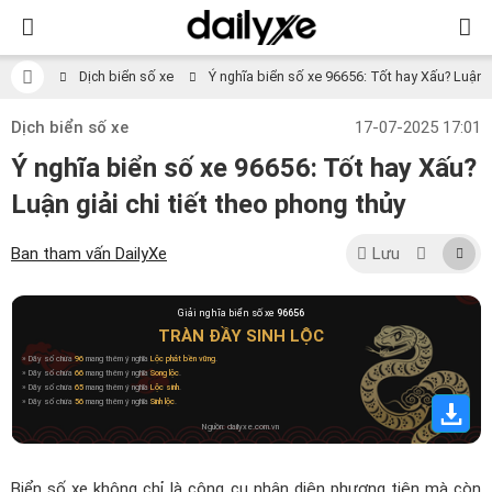
Dịch biển số xe
Ý nghĩa biển số xe 96656: Tốt hay Xấu? Luận gi
Dịch biển số xe
17-07-2025 17:01
Ý nghĩa biển số xe 96656: Tốt hay Xấu?
Luận giải chi tiết theo phong thủy
Ban tham vấn DailyXe
Lưu
Giải nghĩa biển số xe
96656
TRÀN ĐẦY SINH LỘC
» Dãy số chứa
96
mang thêm ý nghĩa
Lộc phát bền vững
.
» Dãy số chứa
66
mang thêm ý nghĩa
Song lộc
.
» Dãy số chứa
65
mang thêm ý nghĩa
Lộc sinh
.
» Dãy số chứa
56
mang thêm ý nghĩa
Sinh lộc
.
Nguồn: dailyxe.com.vn
Biển số xe không chỉ là công cụ nhận diện phương tiện mà còn