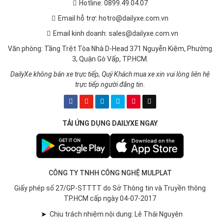
Hotline: 0899.49.04.07
Email hỗ trợ: hotro@dailyxe.com.vn
Email kinh doanh: sales@dailyxe.com.vn
Văn phòng: Tầng Trệt Tòa Nhà D-Head 371 Nguyễn Kiệm, Phường
3, Quận Gò Vấp, TP.HCM.
DailyXe không bán xe trực tiếp, Quý Khách mua xe xin vui lòng liên hệ
trực tiếp người đăng tin.
TẢI ỨNG DỤNG DAILYXE NGAY
CÔNG TY TNHH CÔNG NGHỆ MULPLAT
Giấy phép số 27/GP-STTTT do Sở Thông tin và Truyền thông
TP.HCM cấp ngày 04-07-2017
➤
Chịu trách nhiệm nội dung: Lê Thái Nguyên