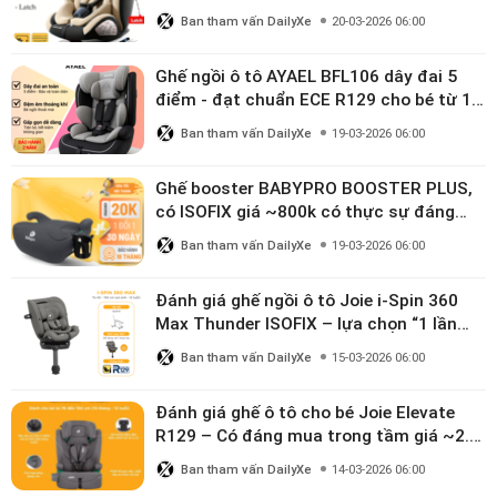
linh hoạt cho bé 0–10 tuổi
Ban tham vấn DailyXe
20-03-2026 06:00
Ghế ngồi ô tô AYAEL BFL106 dây đai 5
điểm - đạt chuẩn ECE R129 cho bé từ 1–
10 tuổi
Ban tham vấn DailyXe
19-03-2026 06:00
Ghế booster BABYPRO BOOSTER PLUS,
có ISOFIX giá ~800k có thực sự đáng
mua?
Ban tham vấn DailyXe
19-03-2026 06:00
Đánh giá ghế ngồi ô tô Joie i-Spin 360
Max Thunder ISOFIX – lựa chọn “1 lần
dùng đến 12 năm” có đáng giá gần 9
Ban tham vấn DailyXe
15-03-2026 06:00
triệu?
Đánh giá ghế ô tô cho bé Joie Elevate
R129 – Có đáng mua trong tầm giá ~2.8
triệu?
Ban tham vấn DailyXe
14-03-2026 06:00