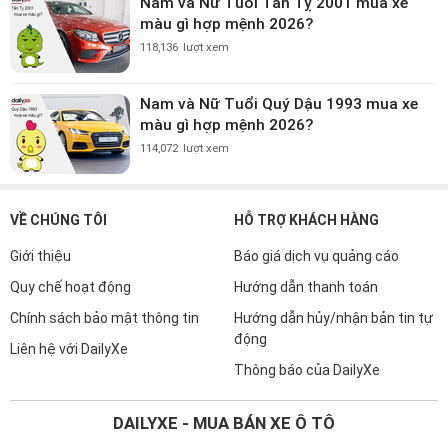
Nam và Nữ Tuổi Tân Tỵ 2001 mua xe
màu gì hợp mệnh 2026?
118,136
lượt xem
Nam và Nữ Tuổi Quý Dậu 1993 mua xe
màu gì hợp mệnh 2026?
114,072
lượt xem
VỀ CHÚNG TÔI
HỖ TRỢ KHÁCH HÀNG
Giới thiệu
Báo giá dịch vụ quảng cáo
Quy chế hoạt động
Hướng dẫn thanh toán
Chính sách bảo mật thông tin
Hướng dẫn hủy/nhận bản tin tự
động
Liên hệ với DailyXe
Thông báo của DailyXe
DAILYXE - MUA BÁN XE Ô TÔ