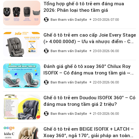
Tổng hợp ghế ô tô trẻ em đáng mua
2026: Phân loại theo tầm giá
Ban tham vấn DailyXe
23-03-2026 07:00
Ghế ô tô trẻ em cao cấp Joie Every Stage
(> 4.000.000đ) – Ưu và nhược điểm - Có
đáng đầu tư cho bé từ 0–12 tuổi?
Ban tham vấn DailyXe
23-03-2026 06:00
Đánh giá ghế ô tô xoay 360° Chilux Roy
ISOFIX – Có đáng mua trong tầm giá ~3
triệu
Ban tham vấn DailyXe
22-03-2026 06:00
Ghế ô tô trẻ em Doudou ISOFIX 360° – Có
đáng mua trong tầm giá 2 triệu?
Ban tham vấn DailyXe
21-03-2026 06:00
Ghế ô tô trẻ em BEIGE ISOFIX + LATCH –
Xoay 360°, ngả 170°, giải pháp an toàn