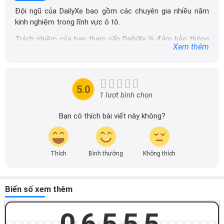
Đội ngũ của DailyXe bao gồm các chuyên gia nhiều năm
kinh nghiệm trong lĩnh vực ô tô.
Trách nhiệm của ban tham vấn DailyXe là đảm bảo thông
Xem thêm
tin chính xác được đăng tải trên dailyxe.com.vn, thường
xuyên cập nhật thông tin mới về xe ô tô, thông tin khuyến
mãi của các hãng xe để người đọc có thể tiếp cận thông
tin nhanh chóng và dễ dàng hơn.
5.0
1 lượt bình chọn
Bạn có thích bài viết này không?
Thích
Bình thường
Không thích
Biển số xem thêm