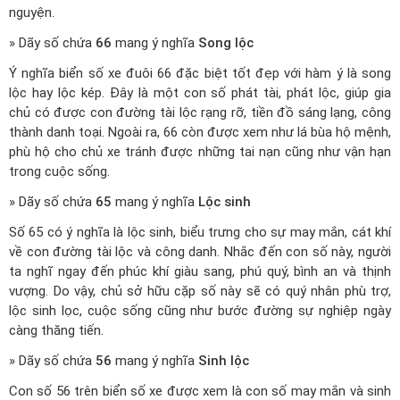
nguyện.
» Dãy số chứa
66
mang ý nghĩa
Song lộc
Ý nghĩa biển số xe đuôi 66 đặc biệt tốt đẹp với hàm ý là song
lộc hay lộc kép. Đây là một con số phát tài, phát lộc, giúp gia
chủ có được con đường tài lộc rạng rỡ, tiền đồ sáng lạng, công
thành danh toại. Ngoài ra, 66 còn được xem như lá bùa hộ mệnh,
phù hộ cho chủ xe tránh được những tai nạn cũng như vận hạn
trong cuộc sống.
» Dãy số chứa
65
mang ý nghĩa
Lộc sinh
Số 65 có ý nghĩa là lộc sinh, biểu trưng cho sự may mắn, cát khí
về con đường tài lộc và công danh. Nhắc đến con số này, người
ta nghĩ ngay đến phúc khí giàu sang, phú quý, bình an và thịnh
vượng. Do vậy, chủ sở hữu cặp số này sẽ có quý nhân phù trợ,
lộc sinh lọc, cuộc sống cũng như bước đường sự nghiệp ngày
càng thăng tiến.
» Dãy số chứa
56
mang ý nghĩa
Sinh lộc
Con số 56 trên biển số xe được xem là con số may mắn và sinh