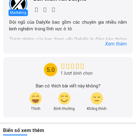
Marketing
Đội ngũ của DailyXe bao gồm các chuyên gia nhiều năm
kinh nghiệm trong lĩnh vực ô tô.
Trách nhiệm của ban tham vấn DailyXe là đảm bảo thông
Xem thêm
tin chính xác được đăng tải trên dailyxe.com.vn, thường
xuyên cập nhật thông tin mới về xe ô tô, thông tin khuyến
mãi của các hãng xe để người đọc có thể tiếp cận thông
tin nhanh chóng và dễ dàng hơn.
5.0
1 lượt bình chọn
Bạn có thích bài viết này không?
Thích
Bình thường
Không thích
Biển số xem thêm