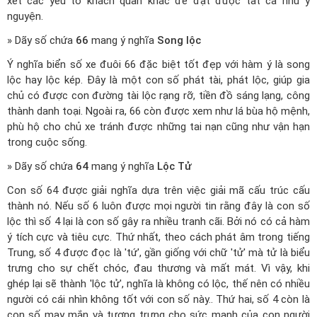
xét các yếu tố khách quan khác để đạt được tất cả như ý
nguyện.
» Dãy số chứa
66
mang ý nghĩa
Song lộc
Ý nghĩa biển số xe đuôi 66 đặc biệt tốt đẹp với hàm ý là song
lộc hay lộc kép. Đây là một con số phát tài, phát lộc, giúp gia
chủ có được con đường tài lộc rạng rỡ, tiền đồ sáng lạng, công
thành danh toại. Ngoài ra, 66 còn được xem như lá bùa hộ mệnh,
phù hộ cho chủ xe tránh được những tai nạn cũng như vận hạn
trong cuộc sống.
» Dãy số chứa
64
mang ý nghĩa
Lộc Tử
Con số 64 được giải nghĩa dựa trên việc giải mã cấu trúc cấu
thành nó. Nếu số 6 luôn được mọi người tin rằng đây là con số
lộc thì số 4 lại là con số gây ra nhiều tranh cãi. Bởi nó có cả hàm
ý tích cực và tiêu cực. Thứ nhất, theo cách phát âm trong tiếng
Trung, số 4 được đọc là 'tứ', gần giống với chữ 'tử' mà tử là biểu
trưng cho sự chết chóc, đau thương và mất mát. Vì vậy, khi
ghép lại sẽ thành 'lộc tử', nghĩa là không có lộc, thế nên có nhiều
người có cái nhìn không tốt với con số này.. Thứ hai, số 4 còn là
con số may mắn và tượng trưng cho sức mạnh của con người