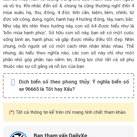
và vũ trụ. Khi nhắc đến số 4, chúng ta cũng thường nghĩ đến 4
mùa xuân, hạ, thu, đông, 4 đức tính cần, kiệm, liêm, chính, tứ
đức với công, dung, ngôn, hạnh hay 4 hướng đông, tây, nam, bắc.
Như vậy, khi nhìn theo hướng này, con số 64 được hiểu như là
'bốn mùa hạnh phúc'. Sở hữu con số này, bạn sẽ có một cuộc
sống bình an, hạnh phúc và gặp được nhiều điều tốt đẹp. Nhìn
chung, mỗi người sẽ có một cách nhìn nhận khác nhau. Thế
nhưng, dù hiểu theo nghĩa nào, các con số này chỉ như một
phần nhỏ góp phần tạo niềm tin, động lực chứ tất cả sẽ phụ
thuộc vào sự cố gắng và nỗ lực của bạn.
Dịch biển số theo phong thủy:
Ý nghĩa biển số
xe 96665 là Tốt hay Xấu?
(*) Tất cả thông tin kể trên chỉ mang tính chất tham khảo.
Ban tham vấn DailyXe