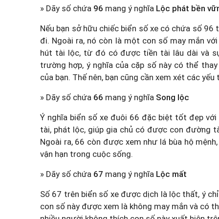
» Dãy số chứa
96
mang ý nghĩa
Lộc phát bền vữ
Nếu bạn sở hữu chiếc biển số xe có chứa số 96 
đi. Ngoài ra, nó còn là một con số may mắn với ẩ
hút tài lộc, từ đó có được tiền tài lâu dài và
trường hợp, ý nghĩa của cặp số này có thể thay
của bạn. Thế nên, bạn cũng cần xem xét các yếu 
» Dãy số chứa
66
mang ý nghĩa
Song lộc
Ý nghĩa biển số xe đuôi 66 đặc biệt tốt đẹp với
tài, phát lộc, giúp gia chủ có được con đường tà
Ngoài ra, 66 còn được xem như lá bùa hộ mệnh,
vận hạn trong cuộc sống.
» Dãy số chứa
67
mang ý nghĩa
Lộc mất
Số 67 trên biển số xe được dịch là lộc thất, ý chỉ
con số này được xem là không may mắn và có th
nhiều người không thích con số này xuất hiện trê