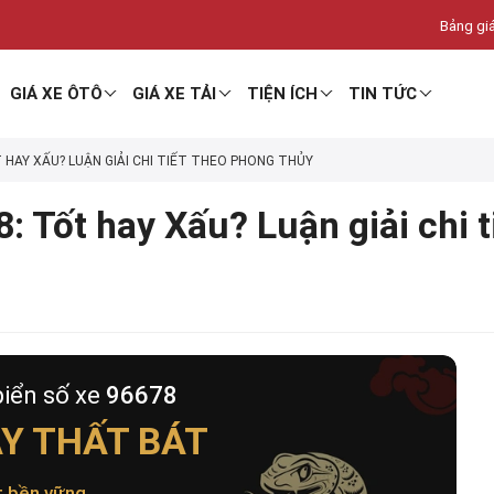
Bảng giá
GIÁ XE ÔTÔ
GIÁ XE TẢI
TIỆN ÍCH
TIN TỨC
T HAY XẤU? LUẬN GIẢI CHI TIẾT THEO PHONG THỦY
: Tốt hay Xấu? Luận giải chi 
biển số xe
96678
Y THẤT BÁT
t bền vững
.