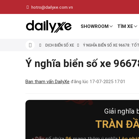
hotro@dailyxe.com.vn
SHOWROOM
TÌM XE
DỊCH BIỂN SỐ XE
Ý NGHĨA BIỂN SỐ XE 96678: TỐ
Ý nghĩa biển số xe 96678
Ban tham vấn DailyXe
đăng lúc
17-07-2025 17:01
Giải nghĩa 
TRÀN ĐẦ
» Dãy số chứa
96
mang thêm ý nghĩa
Lộc phá