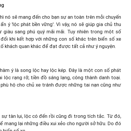
ng
thì nó sẽ mang đến cho bạn sự an toàn trên mỗi chuyến
n ý 'lộc phát bền vững'. Vì vậy, nó sẽ giúp gia chủ thu
 sự giàu sang phú quý mãi mãi. Tuy nhiên trong một số
 đổi khi kết hợp với những con số khác trên biển số xe
tố khách quan khác để đạt được tất cả như ý nguyện.
 hàm ý là song lộc hay lộc kép. Đây là một con số phát
i lộc rạng rỡ, tiền đồ sáng lạng, công thành danh toại.
 phù hộ cho chủ xe tránh được những tai nạn cũng như
 sự tàn lụi, lộc có đến rồi cũng đi trong tích tắc. Từ đó,
ể mang lại những điều xui xẻo cho người sở hữu. Do đó
n biển số xe.