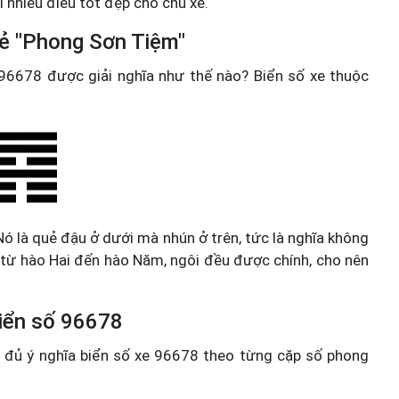
i nhiều điều tốt đẹp cho chủ xe.
uẻ "Phong Sơn Tiệm"
e 96678 được giải nghĩa như thế nào? Biển số xe thuộc
Nó là quẻ đậu ở dưới mà nhún ở trên, tức là nghĩa không
i, từ hào Hai đến hào Năm, ngôi đều được chính, cho nên
 biển số 96678
ầy đủ ý nghĩa biển số xe 96678 theo từng cặp số phong