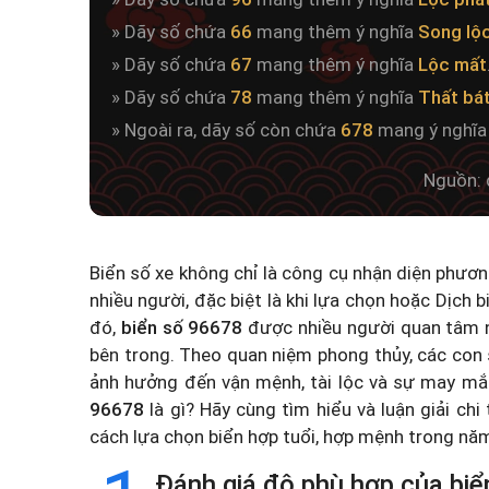
» Dãy số chứa
66
mang thêm ý nghĩa
Song lộ
» Dãy số chứa
67
mang thêm ý nghĩa
Lộc mất
» Dãy số chứa
78
mang thêm ý nghĩa
Thất bá
» Ngoài ra, dãy số còn chứa
678
mang ý nghĩ
Nguồn: 
Biển số xe không chỉ là công cụ nhận diện phươ
nhiều người, đặc biệt là khi lựa chọn hoặc
Dịch b
đó,
biển số 96678
được nhiều người quan tâm n
bên trong. Theo quan niệm phong thủy, các con 
ảnh hưởng đến vận mệnh, tài lộc và sự may mắ
96678
là gì? Hãy cùng tìm hiểu và luận giải chi
cách lựa chọn biển hợp tuổi, hợp mệnh trong n
Đánh giá độ phù hợp của biể