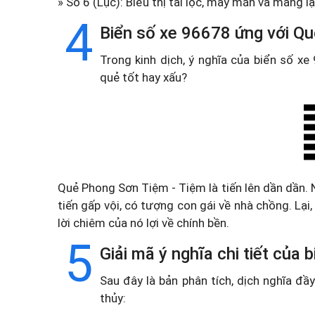
» Số 6 (Lục): Biểu thị tài lộc, may mắn và mang lạ
4
Biển số xe 96678 ứng với Q
Trong kinh dịch, ý nghĩa của biển số x
quẻ tốt hay xấu?
Quẻ Phong Sơn Tiệm - Tiệm là tiến lên dần dần. 
tiến gấp vội, có tượng con gái về nhà chồng. Lạ
lời chiêm của nó lợi về chính bền.
5
Giải mã ý nghĩa chi tiết của
Sau đây là bản phân tích, dịch nghĩa đ
thủy: