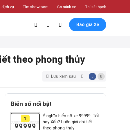
 dịch vụ
Tìm showroom
So sánh xe
Thi sát hạch
Báo giá Xe
tiết theo phong thủy
Lưu xem sau
Biển số nổi bật
Ý nghĩa biển số xe 99999: Tốt
1
hay Xấu? Luận giải chi tiết
99999
theo phong thủy