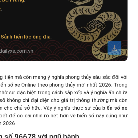
c
.
.
t
.
a
Sảnh tiến lộc ông địa
.
dailyxe.com.vn
ng tiện mà còn mang ý nghĩa phong thủy sâu sắc đối với
iển số xe Online theo phong thủy mới nhất 2026
. Trong
hờ sự đặc biệt trong cách sắp xếp và ý nghĩa ẩn chứa
số không chỉ đại diện cho giá trị thông thường mà còn
n cho chủ sở hữu. Vậy ý nghĩa thực sự của
biển số xe
 tiết để có cái nhìn rõ nét hơn về biển số này cũng như
ăm 2026
n số 96678 với ngũ hành