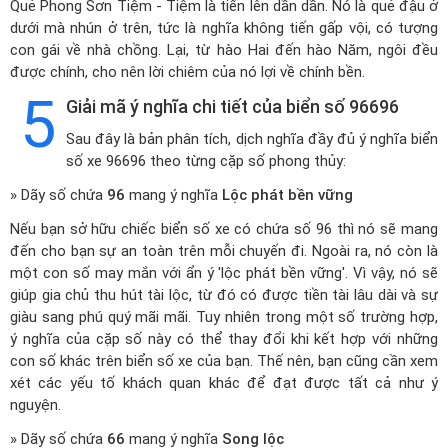
Quẻ Phong Sơn Tiệm - Tiệm là tiến lên dần dần. Nó là quẻ đậu ở
dưới mà nhún ở trên, tức là nghĩa không tiến gấp vội, có tượng
con gái về nhà chồng. Lại, từ hào Hai đến hào Năm, ngôi đều
được chính, cho nên lời chiêm của nó lợi về chính bền.
5
Giải mã ý nghĩa chi tiết của biển số 96696
Sau đây là bản phân tích, dịch nghĩa đầy đủ ý nghĩa biển
số xe 96696 theo từng cặp số phong thủy:
» Dãy số chứa
96
mang ý nghĩa
Lộc phát bền vững
Nếu bạn sở hữu chiếc biển số xe có chứa số 96 thì nó sẽ mang
đến cho bạn sự an toàn trên mỗi chuyến đi. Ngoài ra, nó còn là
một con số may mắn với ẩn ý 'lộc phát bền vững'. Vì vậy, nó sẽ
giúp gia chủ thu hút tài lộc, từ đó có được tiền tài lâu dài và sự
giàu sang phú quý mãi mãi. Tuy nhiên trong một số trường hợp,
ý nghĩa của cặp số này có thể thay đổi khi kết hợp với những
con số khác trên biển số xe của bạn. Thế nên, bạn cũng cần xem
xét các yếu tố khách quan khác để đạt được tất cả như ý
nguyện.
» Dãy số chứa
66
mang ý nghĩa
Song lộc