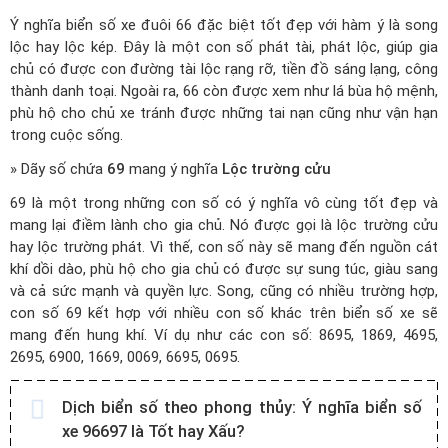
Ý nghĩa biển số xe đuôi 66 đặc biệt tốt đẹp với hàm ý là song
lộc hay lộc kép. Đây là một con số phát tài, phát lộc, giúp gia
chủ có được con đường tài lộc rạng rỡ, tiền đồ sáng lạng, công
thành danh toại. Ngoài ra, 66 còn được xem như lá bùa hộ mệnh,
phù hộ cho chủ xe tránh được những tai nạn cũng như vận hạn
trong cuộc sống.
» Dãy số chứa
69
mang ý nghĩa
Lộc trường cửu
69 là một trong những con số có ý nghĩa vô cùng tốt đẹp và
mang lại điềm lành cho gia chủ. Nó được gọi là lộc trường cửu
hay lộc trường phát. Vì thế, con số này sẽ mang đến nguồn cát
khí dồi dào, phù hộ cho gia chủ có được sự sung túc, giàu sang
và cả sức mạnh và quyền lực. Song, cũng có nhiều trường hợp,
con số 69 kết hợp với nhiều con số khác trên biển số xe sẽ
mang đến hung khí. Ví dụ như các con số: 8695, 1869, 4695,
2695, 6900, 1669, 0069, 6695, 0695.
Dịch biển số theo phong thủy:
Ý nghĩa biển số
xe 96697 là Tốt hay Xấu?