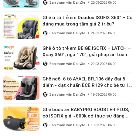
Ban tham vấn DailyXe
22-03-2026 06:00
Ghế ô tô trẻ em Doudou ISOFIX 360° – Có
đáng mua trong tầm giá 2 triệu?
Ban tham vấn DailyXe
21-03-2026 06:00
Ghế ô tô trẻ em BEIGE ISOFIX + LATCH –
Xoay 360°, ngả 170°, giải pháp an toàn
linh hoạt cho bé 0–10 tuổi
Ban tham vấn DailyXe
20-03-2026 06:00
Ghế ngồi ô tô AYAEL BFL106 dây đai 5
điểm - đạt chuẩn ECE R129 cho bé từ 1–
10 tuổi
Ban tham vấn DailyXe
19-03-2026 06:00
Ghế booster BABYPRO BOOSTER PLUS,
có ISOFIX giá ~800k có thực sự đáng
mua?
Ban tham vấn DailyXe
19-03-2026 06:00