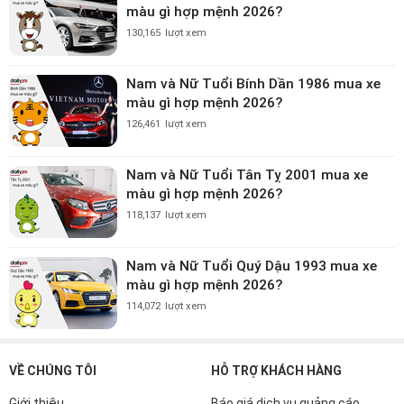
màu gì hợp mệnh 2026?
130,165
lượt xem
Nam và Nữ Tuổi Bính Dần 1986 mua xe
màu gì hợp mệnh 2026?
126,461
lượt xem
Nam và Nữ Tuổi Tân Tỵ 2001 mua xe
màu gì hợp mệnh 2026?
118,137
lượt xem
Nam và Nữ Tuổi Quý Dậu 1993 mua xe
màu gì hợp mệnh 2026?
114,072
lượt xem
VỀ CHÚNG TÔI
HỖ TRỢ KHÁCH HÀNG
Giới thiệu
Báo giá dịch vụ quảng cáo