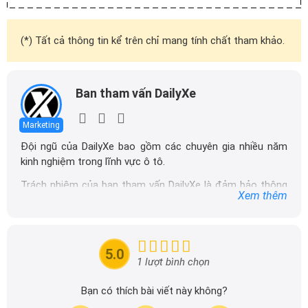
(*) Tất cả thông tin kể trên chỉ mang tính chất tham khảo.
Ban tham vấn DailyXe
Marketing
Đội ngũ của DailyXe bao gồm các chuyên gia nhiều năm
kinh nghiệm trong lĩnh vực ô tô.
Trách nhiệm của ban tham vấn DailyXe là đảm bảo thông
Xem thêm
tin chính xác được đăng tải trên dailyxe.com.vn, thường
xuyên cập nhật thông tin mới về xe ô tô, thông tin khuyến
mãi của các hãng xe để người đọc có thể tiếp cận thông
tin nhanh chóng và dễ dàng hơn.
5.0
1 lượt bình chọn
Bạn có thích bài viết này không?