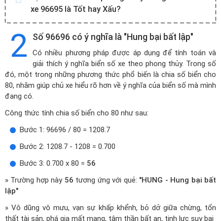
xe 96695 là Tốt hay Xấu?
2
Số 96696 có ý nghĩa là "Hung bại bất lập"
Có nhiều phương pháp được áp dụng để tính toán và
giải thích ý nghĩa biển số xe theo phong thủy. Trong số
đó, một trong những phương thức phổ biến là chia số biển cho
80, nhằm giúp chủ xe hiểu rõ hơn về ý nghĩa của biển số mà mình
đang có.
Công thức tính chia số biển cho 80 như sau:
Bước 1: 96696 / 80 = 1208.7
Bước 2: 1208.7 - 1208 = 0.700
Bước 3: 0.700 x 80 =
56
» Trường hợp này
56
tương ứng với quẻ:
"HUNG - Hung bại bất
lập"
» Vô dũng vô mưu, vạn sự khấp khểnh, bỏ dở giữa chừng, tổn
thất tài sản, phá gia mất mạng, tâm thần bất an, tinh lực suy bại