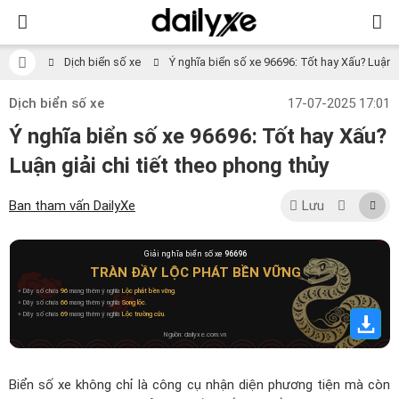
Dịch biển số xe
Ý nghĩa biển số xe 96696: Tốt hay Xấu? Luận gi
Dịch biển số xe
17-07-2025 17:01
Ý nghĩa biển số xe 96696: Tốt hay Xấu?
Luận giải chi tiết theo phong thủy
Ban tham vấn DailyXe
Lưu
Giải nghĩa biển số xe
96696
TRÀN ĐẦY LỘC PHÁT BỀN VỮNG
» Dãy số chứa
96
mang thêm ý nghĩa
Lộc phát bền vững
.
» Dãy số chứa
66
mang thêm ý nghĩa
Song lộc
.
» Dãy số chứa
69
mang thêm ý nghĩa
Lộc trường cửu
.
Nguồn: dailyxe.com.vn
Biển số xe không chỉ là công cụ nhận diện phương tiện mà còn