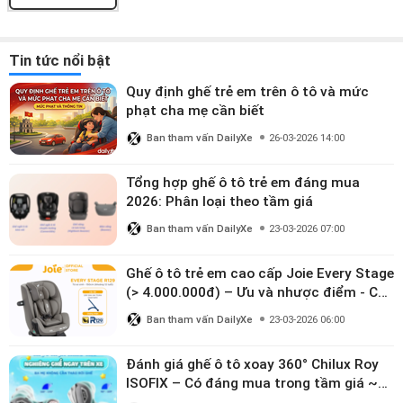
Tin tức nổi bật
Quy định ghế trẻ em trên ô tô và mức
phạt cha mẹ cần biết
Ban tham vấn DailyXe
26-03-2026 14:00
Tổng hợp ghế ô tô trẻ em đáng mua
2026: Phân loại theo tầm giá
Ban tham vấn DailyXe
23-03-2026 07:00
Ghế ô tô trẻ em cao cấp Joie Every Stage
(> 4.000.000đ) – Ưu và nhược điểm - Có
đáng đầu tư cho bé từ 0–12 tuổi?
Ban tham vấn DailyXe
23-03-2026 06:00
Đánh giá ghế ô tô xoay 360° Chilux Roy
ISOFIX – Có đáng mua trong tầm giá ~3
triệu