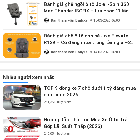
Đánh giá ghế ngồi ô tô Joie i-Spin 360
Max Thunder ISOFIX – lựa chọn “1 lần
dùng đến 12 năm” có đáng giá gần 9
Ban tham vấn DailyXe
15-03-2026 06:00
triệu?
Đánh giá ghế ô tô cho bé Joie Elevate
R129 – Có đáng mua trong tầm giá ~2.8
triệu?
Ban tham vấn DailyXe
14-03-2026 06:00
Nhiều người xem nhất
TOP 9 dòng xe 7 chỗ dưới 1 tỷ đáng mua
nhất năm 2026
281,361
lượt xem
Hướng Dẫn Thủ Tục Mua Xe Ô tô Trả
Góp Lãi Suất Thấp (2026)
248,054
lượt xem