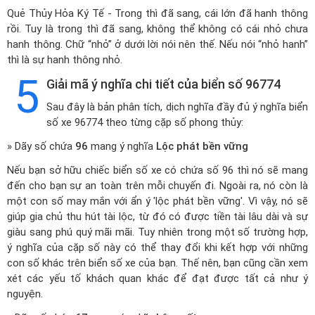
Quẻ Thủy Hỏa Ký Tế - Trong thì đã sang, cái lớn đã hanh thông
rồi. Tuy là trong thì đã sang, không thể không có cái nhỏ chưa
hanh thông. Chữ “nhỏ” ở dưới lời nói nên thế. Nếu nói “nhỏ hanh”
thì là sự hanh thông nhỏ.
5
Giải mã ý nghĩa chi tiết của biển số 96774
Sau đây là bản phân tích, dịch nghĩa đầy đủ ý nghĩa biển
số xe 96774 theo từng cặp số phong thủy:
» Dãy số chứa
96
mang ý nghĩa
Lộc phát bền vững
Nếu bạn sở hữu chiếc biển số xe có chứa số 96 thì nó sẽ mang
đến cho bạn sự an toàn trên mỗi chuyến đi. Ngoài ra, nó còn là
một con số may mắn với ẩn ý 'lộc phát bền vững'. Vì vậy, nó sẽ
giúp gia chủ thu hút tài lộc, từ đó có được tiền tài lâu dài và sự
giàu sang phú quý mãi mãi. Tuy nhiên trong một số trường hợp,
ý nghĩa của cặp số này có thể thay đổi khi kết hợp với những
con số khác trên biển số xe của bạn. Thế nên, bạn cũng cần xem
xét các yếu tố khách quan khác để đạt được tất cả như ý
nguyện.