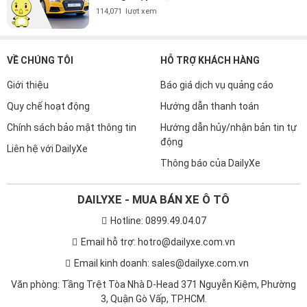
114,071
lượt xem
VỀ CHÚNG TÔI
HỖ TRỢ KHÁCH HÀNG
Giới thiệu
Báo giá dịch vụ quảng cáo
Quy chế hoạt động
Hướng dẫn thanh toán
Chính sách bảo mật thông tin
Hướng dẫn hủy/nhận bản tin tự
động
Liên hệ với DailyXe
Thông báo của DailyXe
DAILYXE - MUA BÁN XE Ô TÔ
Hotline: 0899.49.04.07
Email hỗ trợ: hotro@dailyxe.com.vn
Email kinh doanh: sales@dailyxe.com.vn
Văn phòng: Tầng Trệt Tòa Nhà D-Head 371 Nguyễn Kiệm, Phường
3, Quận Gò Vấp, TP.HCM.