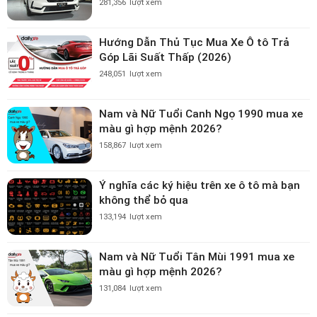
281,356
lượt xem
Hướng Dẫn Thủ Tục Mua Xe Ô tô Trả
Góp Lãi Suất Thấp (2026)
248,051
lượt xem
Nam và Nữ Tuổi Canh Ngọ 1990 mua xe
màu gì hợp mệnh 2026?
158,867
lượt xem
Ý nghĩa các ký hiệu trên xe ô tô mà bạn
không thể bỏ qua
133,194
lượt xem
Nam và Nữ Tuổi Tân Mùi 1991 mua xe
màu gì hợp mệnh 2026?
131,084
lượt xem