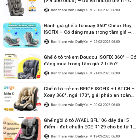
(> 4.000.000đ) – Ưu và nhược điểm - Có
đáng đầu tư cho bé từ 0–12 tuổi?
Ban tham vấn DailyXe
23-03-2026 06:00
Đánh giá ghế ô tô xoay 360° Chilux Roy
ISOFIX – Có đáng mua trong tầm giá ~3
triệu
Ban tham vấn DailyXe
22-03-2026 06:00
Ghế ô tô trẻ em Doudou ISOFIX 360° – Có
đáng mua trong tầm giá 2 triệu?
Ban tham vấn DailyXe
21-03-2026 06:00
Ghế ô tô trẻ em BEIGE ISOFIX + LATCH –
Xoay 360°, ngả 170°, giải pháp an toàn
linh hoạt cho bé 0–10 tuổi
Ban tham vấn DailyXe
20-03-2026 06:00
Ghế ngồi ô tô AYAEL BFL106 dây đai 5
điểm - đạt chuẩn ECE R129 cho bé từ 1–
10 tuổi
Ban tham vấn DailyXe
19-03-2026 06:00