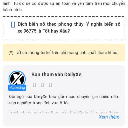
lành. Từ đó sẽ có được sự an toàn và yên tâm trên mọi chuyến
hành trình.
Dịch biển số theo phong thủy:
Ý nghĩa biển số
xe 96775 là Tốt hay Xấu?
(*) Tất cả thông tin kể trên chỉ mang tính chất tham khảo.
Ban tham vấn DailyXe
Marketing
Đội ngũ của DailyXe bao gồm các chuyên gia nhiều năm
kinh nghiệm trong lĩnh vực ô tô.
Trách nhiệm của ban tham vấn DailyXe là đảm bảo thông
Xem thêm
tin chính xác được đăng tải trên dailyxe.com.vn, thường
xuyên cập nhật thông tin mới về xe ô tô, thông tin khuyến