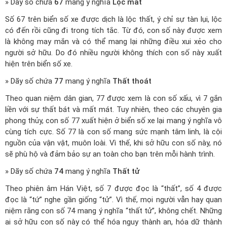
» Dãy số chứa
67
mang ý nghĩa
Lộc mất
Số 67 trên biển số xe được dịch là lộc thất, ý chỉ sự tàn lụi, lộc
có đến rồi cũng đi trong tích tắc. Từ đó, con số này được xem
là không may mắn và có thể mang lại những điều xui xẻo cho
người sở hữu. Do đó nhiều người không thích con số này xuất
hiện trên biển số xe.
» Dãy số chứa
77
mang ý nghĩa
Thất thoát
Theo quan niệm dân gian, 77 được xem là con số xấu, vì 7 gắn
liền với sự thất bát và mất mát. Tuy nhiên, theo các chuyên gia
phong thủy, con số 77 xuất hiện ở biển số xe lại mang ý nghĩa vô
cùng tích cực. Số 77 là con số mang sức mạnh tâm linh, là cội
nguồn của vận vật, muôn loài. Vì thế, khi sở hữu con số này, nó
sẽ phù hộ và đảm bảo sự an toàn cho bạn trên mỗi hành trình.
» Dãy số chứa
74
mang ý nghĩa
Thất tử
Theo phiên âm Hán Việt, số 7 được đọc là “thất”, số 4 được
đọc là “tứ” nghe gần giống “tử”. Vì thế, mọi người vẫn hay quan
niệm rằng con số 74 mang ý nghĩa “thất tử”, không chết. Những
ai sở hữu con số này có thể hóa nguy thành an, hóa dữ thành