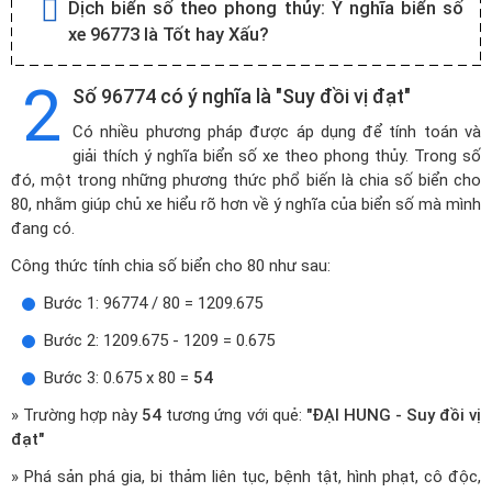
Dịch biển số theo phong thủy:
Ý nghĩa biển số
xe 96773 là Tốt hay Xấu?
2
Số 96774 có ý nghĩa là "Suy đồi vị đạt"
Có nhiều phương pháp được áp dụng để tính toán và
giải thích ý nghĩa biển số xe theo phong thủy. Trong số
đó, một trong những phương thức phổ biến là chia số biển cho
80, nhằm giúp chủ xe hiểu rõ hơn về ý nghĩa của biển số mà mình
đang có.
Công thức tính chia số biển cho 80 như sau:
Bước 1: 96774 / 80 = 1209.675
Bước 2: 1209.675 - 1209 = 0.675
Bước 3: 0.675 x 80 =
54
» Trường hợp này
54
tương ứng với quẻ:
"ĐẠI HUNG - Suy đồi vị
đạt"
» Phá sản phá gia, bi thảm liên tục, bệnh tật, hình phạt, cô độc,