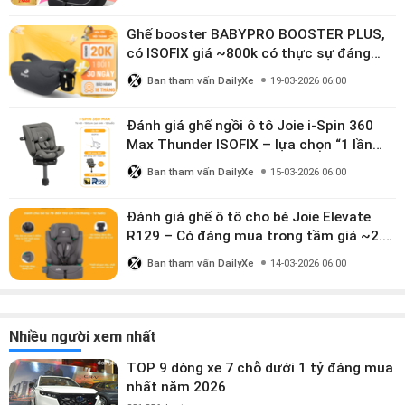
Ghế booster BABYPRO BOOSTER PLUS,
có ISOFIX giá ~800k có thực sự đáng
mua?
Ban tham vấn DailyXe
19-03-2026 06:00
Đánh giá ghế ngồi ô tô Joie i-Spin 360
Max Thunder ISOFIX – lựa chọn “1 lần
dùng đến 12 năm” có đáng giá gần 9
Ban tham vấn DailyXe
15-03-2026 06:00
triệu?
Đánh giá ghế ô tô cho bé Joie Elevate
R129 – Có đáng mua trong tầm giá ~2.8
triệu?
Ban tham vấn DailyXe
14-03-2026 06:00
Nhiều người xem nhất
TOP 9 dòng xe 7 chỗ dưới 1 tỷ đáng mua
nhất năm 2026