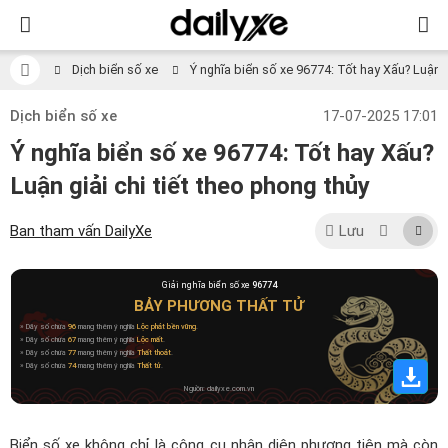
Dịch biển số xe
Ý nghĩa biển số xe 96774: Tốt hay Xấu? Luận gi
Dịch biển số xe
17-07-2025 17:01
Ý nghĩa biển số xe 96774: Tốt hay Xấu?
Luận giải chi tiết theo phong thủy
Ban tham vấn DailyXe
Lưu
Giải nghĩa biển số xe
96774
BẢY PHƯƠNG THẤT TỬ
» Dãy số chứa
96
mang thêm ý nghĩa
Lộc phát bền vững
.
» Dãy số chứa
67
mang thêm ý nghĩa
Lộc mất
.
» Dãy số chứa
77
mang thêm ý nghĩa
Thất thoát
.
» Dãy số chứa
74
mang thêm ý nghĩa
Thất tử
.
Nguồn: dailyxe.com.vn
Biển số xe không chỉ là công cụ nhận diện phương tiện mà còn