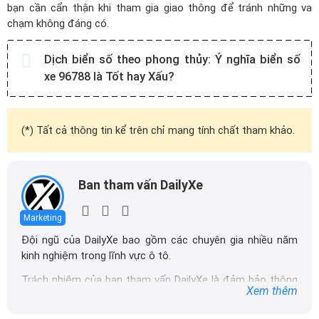
bạn cần cẩn thận khi tham gia giao thông để tránh những va
chạm không đáng có.
Dịch biển số theo phong thủy:
Ý nghĩa biển số
xe 96788 là Tốt hay Xấu?
(*) Tất cả thông tin kể trên chỉ mang tính chất tham khảo.
Ban tham vấn DailyXe
Marketing
Đội ngũ của DailyXe bao gồm các chuyên gia nhiều năm
kinh nghiệm trong lĩnh vực ô tô.
Trách nhiệm của ban tham vấn DailyXe là đảm bảo thông
Xem thêm
tin chính xác được đăng tải trên dailyxe.com.vn, thường
xuyên cập nhật thông tin mới về xe ô tô, thông tin khuyến