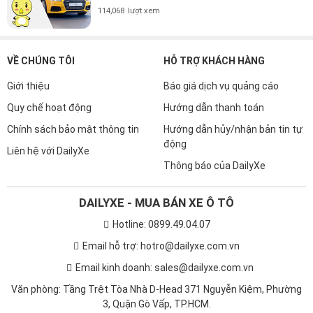
114,068
lượt xem
VỀ CHÚNG TÔI
HỖ TRỢ KHÁCH HÀNG
Giới thiệu
Báo giá dịch vụ quảng cáo
Quy chế hoạt động
Hướng dẫn thanh toán
Chính sách bảo mật thông tin
Hướng dẫn hủy/nhận bản tin tự
động
Liên hệ với DailyXe
Thông báo của DailyXe
DAILYXE - MUA BÁN XE Ô TÔ
Hotline: 0899.49.04.07
Email hỗ trợ: hotro@dailyxe.com.vn
Email kinh doanh: sales@dailyxe.com.vn
Văn phòng: Tầng Trệt Tòa Nhà D-Head 371 Nguyễn Kiệm, Phường
3, Quận Gò Vấp, TP.HCM.