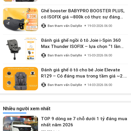
Ghế booster BABYPRO BOOSTER PLUS,
có ISOFIX giá ~800k có thực sự đáng
mua?
Ban tham vấn DailyXe
19-03-2026 06:00
Đánh giá ghế ngồi ô tô Joie i-Spin 360
Max Thunder ISOFIX – lựa chọn “1 lần
dùng đến 12 năm” có đáng giá gần 9
Ban tham vấn DailyXe
15-03-2026 06:00
triệu?
Đánh giá ghế ô tô cho bé Joie Elevate
R129 – Có đáng mua trong tầm giá ~2.8
triệu?
Ban tham vấn DailyXe
14-03-2026 06:00
Nhiều người xem nhất
TOP 9 dòng xe 7 chỗ dưới 1 tỷ đáng mua
nhất năm 2026