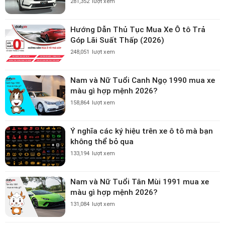
281,352
lượt xem
Hướng Dẫn Thủ Tục Mua Xe Ô tô Trả
Góp Lãi Suất Thấp (2026)
248,051
lượt xem
Nam và Nữ Tuổi Canh Ngọ 1990 mua xe
màu gì hợp mệnh 2026?
158,864
lượt xem
Ý nghĩa các ký hiệu trên xe ô tô mà bạn
không thể bỏ qua
133,194
lượt xem
Nam và Nữ Tuổi Tân Mùi 1991 mua xe
màu gì hợp mệnh 2026?
131,084
lượt xem