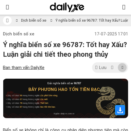
Dịch biển số xe
Ý nghĩa biển số xe 96787: Tốt hay Xấu? Luận gi
Dịch biển số xe
17-07-2025 17:01
Ý nghĩa biển số xe 96787: Tốt hay Xấu?
Luận giải chi tiết theo phong thủy
Ban tham vấn DailyXe
Lưu
Giải nghĩa biển số xe
96787
BẢY PHƯƠNG HAO TỔN TIỀN BẠC
» Dãy số chứa
96
mang thêm ý nghĩa
Lộc phát bền vững
.
» Dãy số chứa
67
mang thêm ý nghĩa
Lộc mất
.
» Dãy số chứa
78
mang thêm ý nghĩa
Thất bát
.
» Dãy số chứa
87
mang thêm ý nghĩa
Hao tổn tiền bạc
.
Nguồn: dailyxe.com.vn
Biển số xe không chỉ là công cụ nhận diện phương tiện mà còn