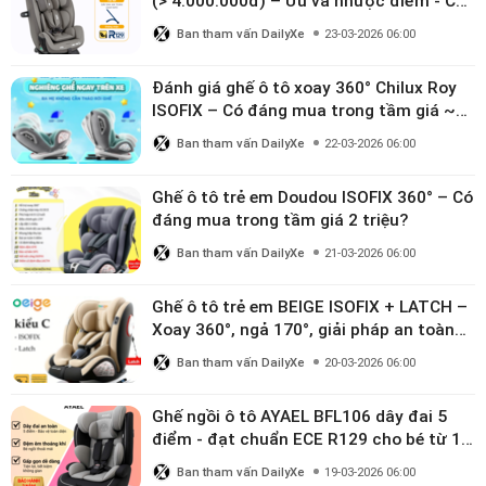
(> 4.000.000đ) – Ưu và nhược điểm - Có
đáng đầu tư cho bé từ 0–12 tuổi?
Ban tham vấn DailyXe
23-03-2026 06:00
Đánh giá ghế ô tô xoay 360° Chilux Roy
ISOFIX – Có đáng mua trong tầm giá ~3
triệu
Ban tham vấn DailyXe
22-03-2026 06:00
Ghế ô tô trẻ em Doudou ISOFIX 360° – Có
đáng mua trong tầm giá 2 triệu?
Ban tham vấn DailyXe
21-03-2026 06:00
Ghế ô tô trẻ em BEIGE ISOFIX + LATCH –
Xoay 360°, ngả 170°, giải pháp an toàn
linh hoạt cho bé 0–10 tuổi
Ban tham vấn DailyXe
20-03-2026 06:00
Ghế ngồi ô tô AYAEL BFL106 dây đai 5
điểm - đạt chuẩn ECE R129 cho bé từ 1–
10 tuổi
Ban tham vấn DailyXe
19-03-2026 06:00