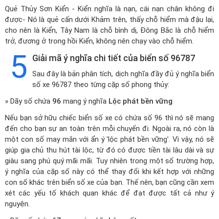
Quẻ Thủy Sơn Kiển - Kiển nghĩa là nạn, cái nạn chân không đi
được- Nó là quẻ cấn dưới Khảm trên, thấy chỗ hiểm mà đậu lại,
cho nên là Kiển, Tây Nam là chỗ bình dị, Đông Bắc là chỗ hiểm
trở, đương ở trong hồi Kiển, không nên chạy vào chỗ hiểm.
5
Giải mã ý nghĩa chi tiết của biển số 96787
Sau đây là bản phân tích, dịch nghĩa đầy đủ ý nghĩa biển
số xe 96787 theo từng cặp số phong thủy:
» Dãy số chứa
96
mang ý nghĩa
Lộc phát bền vững
Nếu bạn sở hữu chiếc biển số xe có chứa số 96 thì nó sẽ mang
đến cho bạn sự an toàn trên mỗi chuyến đi. Ngoài ra, nó còn là
một con số may mắn với ẩn ý 'lộc phát bền vững'. Vì vậy, nó sẽ
giúp gia chủ thu hút tài lộc, từ đó có được tiền tài lâu dài và sự
giàu sang phú quý mãi mãi. Tuy nhiên trong một số trường hợp,
ý nghĩa của cặp số này có thể thay đổi khi kết hợp với những
con số khác trên biển số xe của bạn. Thế nên, bạn cũng cần xem
xét các yếu tố khách quan khác để đạt được tất cả như ý
nguyện.