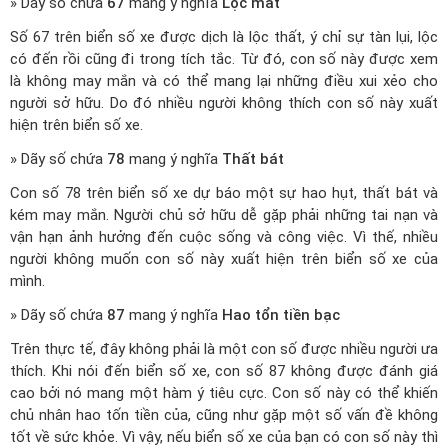
» Dãy số chứa
67
mang ý nghĩa
Lộc mất
Số 67 trên biển số xe được dịch là lộc thất, ý chỉ sự tàn lụi, lộc
có đến rồi cũng đi trong tích tắc. Từ đó, con số này được xem
là không may mắn và có thể mang lại những điều xui xẻo cho
người sở hữu. Do đó nhiều người không thích con số này xuất
hiện trên biển số xe.
» Dãy số chứa
78
mang ý nghĩa
Thất bát
Con số 78 trên biển số xe dự báo một sự hao hụt, thất bát và
kém may mắn. Người chủ sở hữu dễ gặp phải những tai nạn và
vận hạn ảnh hưởng đến cuộc sống và công việc. Vì thế, nhiều
người không muốn con số này xuất hiện trên biển số xe của
mình.
» Dãy số chứa
87
mang ý nghĩa
Hao tổn tiền bạc
Trên thực tế, đây không phải là một con số được nhiều người ưa
thích. Khi nói đến biển số xe, con số 87 không được đánh giá
cao bởi nó mang một hàm ý tiêu cực. Con số này có thể khiến
chủ nhân hao tốn tiền của, cũng như gặp một số vấn đề không
tốt về sức khỏe. Vì vậy, nếu biển số xe của bạn có con số này thì