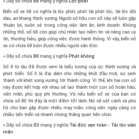
» Dãy số chứa
68
mang ý nghĩa
Lộc phát
Biển số xe 68 có nghĩa là lộc phát, phát tài phát lộc, tài lộc dồi
dào, an khang thịnh vượng. Người sở hữu con số này sẽ luôn gặp
thuận lợi, suôn sẻ trong công việc làm ăn, kinh doanh. Không
những thế, số 68 còn giúp chủ nhân tạo niềm tin và nâng cao uy
tín, thương hiệu, giúp công việc được hanh thông. Vì vậy, biển số
xe có chứa 68 luôn được nhiều người săn đón.
» Dãy số chứa
80
mang ý nghĩa
Phát không
Số 8 từ lâu đã được xem là biểu tượng của sự thịnh vượng và
phát triển. Số 0 là đại diện cho những khởi đầu mới, sự sinh
thành với khát vọng vương tới thành công. Vì thế, khi hai con số
này được kết hợp với nhau sẽ tạo thành một con số hoàn hảo,
viên mãn, phú quý phi thường. Và nếu biển số xe của bạn có
chứa số 80 thì đây là một điềm tốt lành. Nó sẽ sát cánh và phù
hộ cho bạn gặp được nhiều may mắn, công việc ngày càng có
nhiều tiến triển và nhanh chóng thăng quan tiến chức.
» Dãy số chứa
03
mang ý nghĩa
Tài đức vẹn toàn - Tài lộc viên
mãn