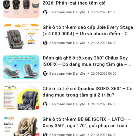
2026: Phân loại theo tầm giá
Ban tham vấn DailyXe
23-03-2026 07:00
Ghế ô tô trẻ em cao cấp Joie Every Stage
(> 4.000.000đ) – Ưu và nhược điểm - Có
đáng đầu tư cho bé từ 0–12 tuổi?
Ban tham vấn DailyXe
23-03-2026 06:00
Đánh giá ghế ô tô xoay 360° Chilux Roy
ISOFIX – Có đáng mua trong tầm giá ~3
triệu
Ban tham vấn DailyXe
22-03-2026 06:00
Ghế ô tô trẻ em Doudou ISOFIX 360° – Có
đáng mua trong tầm giá 2 triệu?
Ban tham vấn DailyXe
21-03-2026 06:00
Ghế ô tô trẻ em BEIGE ISOFIX + LATCH –
Xoay 360°, ngả 170°, giải pháp an toàn
linh hoạt cho bé 0–10 tuổi
Ban tham vấn DailyXe
20-03-2026 06:00