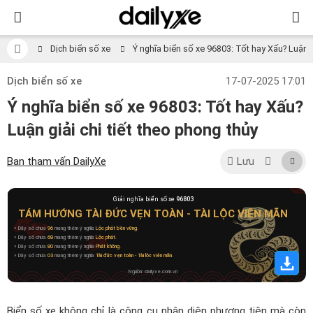
Dịch biển số xe
Ý nghĩa biển số xe 96803: Tốt hay Xấu? Luận gi
Dịch biển số xe
17-07-2025 17:01
Ý nghĩa biển số xe 96803: Tốt hay Xấu?
Luận giải chi tiết theo phong thủy
Ban tham vấn DailyXe
Lưu
Giải nghĩa biển số xe
96803
TÁM HƯỚNG TÀI ĐỨC VẸN TOÀN - TÀI LỘC VIÊN MÃN
» Dãy số chứa
96
mang thêm ý nghĩa
Lộc phát bền vững
.
» Dãy số chứa
68
mang thêm ý nghĩa
Lộc phát
.
» Dãy số chứa
80
mang thêm ý nghĩa
Phát không
.
» Dãy số chứa
03
mang thêm ý nghĩa
Tài đức vẹn toàn - Tài lộc viên mãn
.
Nguồn: dailyxe.com.vn
Biển số xe không chỉ là công cụ nhận diện phương tiện mà còn