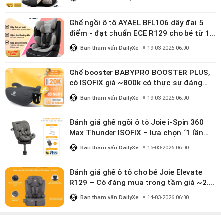
Ghế ngồi ô tô AYAEL BFL106 dây đai 5
điểm - đạt chuẩn ECE R129 cho bé từ 1–
10 tuổi
Ban tham vấn DailyXe
19-03-2026 06:00
Ghế booster BABYPRO BOOSTER PLUS,
có ISOFIX giá ~800k có thực sự đáng
mua?
Ban tham vấn DailyXe
19-03-2026 06:00
Đánh giá ghế ngồi ô tô Joie i-Spin 360
Max Thunder ISOFIX – lựa chọn “1 lần
dùng đến 12 năm” có đáng giá gần 9
Ban tham vấn DailyXe
15-03-2026 06:00
triệu?
Đánh giá ghế ô tô cho bé Joie Elevate
R129 – Có đáng mua trong tầm giá ~2.8
triệu?
Ban tham vấn DailyXe
14-03-2026 06:00