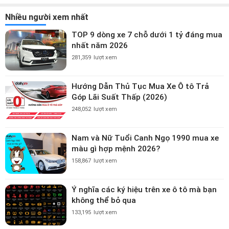
Nhiều người xem nhất
TOP 9 dòng xe 7 chỗ dưới 1 tỷ đáng mua
nhất năm 2026
281,359
lượt xem
Hướng Dẫn Thủ Tục Mua Xe Ô tô Trả
Góp Lãi Suất Thấp (2026)
248,052
lượt xem
Nam và Nữ Tuổi Canh Ngọ 1990 mua xe
màu gì hợp mệnh 2026?
158,867
lượt xem
Ý nghĩa các ký hiệu trên xe ô tô mà bạn
không thể bỏ qua
133,195
lượt xem