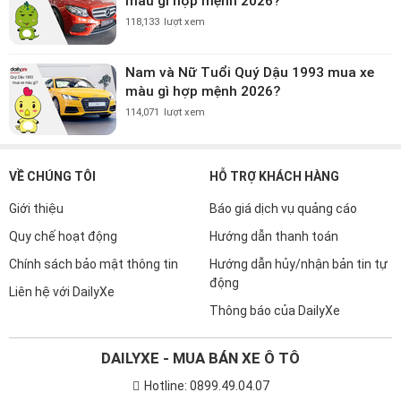
màu gì hợp mệnh 2026?
118,133
lượt xem
Nam và Nữ Tuổi Quý Dậu 1993 mua xe
màu gì hợp mệnh 2026?
114,071
lượt xem
VỀ CHÚNG TÔI
HỖ TRỢ KHÁCH HÀNG
Giới thiệu
Báo giá dịch vụ quảng cáo
Quy chế hoạt động
Hướng dẫn thanh toán
Chính sách bảo mật thông tin
Hướng dẫn hủy/nhận bản tin tự
động
Liên hệ với DailyXe
Thông báo của DailyXe
DAILYXE - MUA BÁN XE Ô TÔ
Hotline: 0899.49.04.07