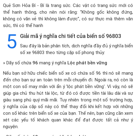
Quẻ Sơn Hỏa Bí - Bí là trang sức. Các vật có trang sức mới có
thể hanh thông, cho nên nói rằng: “Không gốc không đứng,
không có văn vẻ thì không làm được”, có sự thực mà thêm văn
sức, thì có thể hanh
5
Giải mã ý nghĩa chi tiết của biển số 96803
Sau đây là bản phân tích, dịch nghĩa đầy đủ ý nghĩa biển
số xe 96803 theo từng cặp số phong thủy:
» Dãy số chứa
96
mang ý nghĩa
Lộc phát bền vững
Nếu bạn sở hữu chiếc biển số xe có chứa số 96 thì nó sẽ mang
đến cho bạn sự an toàn trên mỗi chuyến đi. Ngoài ra, nó còn là
một con số may mắn với ẩn ý 'lộc phát bền vững'. Vì vậy, nó sẽ
giúp gia chủ thu hút tài lộc, từ đó có được tiền tài lâu dài và sự
giàu sang phú quý mãi mãi. Tuy nhiên trong một số trường hợp,
ý nghĩa của cặp số này có thể thay đổi khi kết hợp với những
con số khác trên biển số xe của bạn. Thế nên, bạn cũng cần xem
xét các yếu tố khách quan khác để đạt được tất cả như ý
nguyện.