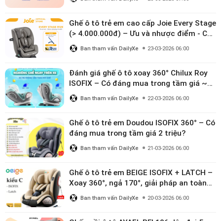
Ghế ô tô trẻ em cao cấp Joie Every Stage
(> 4.000.000đ) – Ưu và nhược điểm - Có
đáng đầu tư cho bé từ 0–12 tuổi?
Ban tham vấn DailyXe
23-03-2026 06:00
Đánh giá ghế ô tô xoay 360° Chilux Roy
ISOFIX – Có đáng mua trong tầm giá ~3
triệu
Ban tham vấn DailyXe
22-03-2026 06:00
Ghế ô tô trẻ em Doudou ISOFIX 360° – Có
đáng mua trong tầm giá 2 triệu?
Ban tham vấn DailyXe
21-03-2026 06:00
Ghế ô tô trẻ em BEIGE ISOFIX + LATCH –
Xoay 360°, ngả 170°, giải pháp an toàn
linh hoạt cho bé 0–10 tuổi
Ban tham vấn DailyXe
20-03-2026 06:00