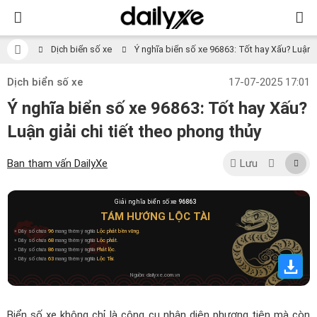
Dịch biển số xe
Ý nghĩa biển số xe 96863: Tốt hay Xấu? Luận gi
Dịch biển số xe
17-07-2025 17:01
Ý nghĩa biển số xe 96863: Tốt hay Xấu?
Luận giải chi tiết theo phong thủy
Ban tham vấn DailyXe
Lưu
Giải nghĩa biển số xe
96863
TÁM HƯỚNG LỘC TÀI
» Dãy số chứa
96
mang thêm ý nghĩa
Lộc phát bền vững
.
» Dãy số chứa
68
mang thêm ý nghĩa
Lộc phát
.
» Dãy số chứa
86
mang thêm ý nghĩa
Phát lộc
.
» Dãy số chứa
63
mang thêm ý nghĩa
Lộc Tài
.
Nguồn: dailyxe.com.vn
Biển số xe không chỉ là công cụ nhận diện phương tiện mà còn