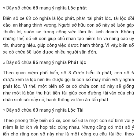
» Dãy số chứa
68
mang ý nghĩa
Lộc phát
Biển số xe 68 có nghĩa là lộc phát, phát tài phát lộc, tài lộc dồi
dào, an khang thịnh vượng. Người sở hữu con số này sẽ luôn gặp
thuận lợi, suôn sẻ trong công việc làm ăn, kinh doanh. Không
những thế, số 68 còn giúp chủ nhân tạo niềm tin và nâng cao uy
tín, thương hiệu, giúp công việc được hanh thông. Vì vậy, biển số
xe có chứa 68 luôn được nhiều người săn đón.
» Dãy số chứa
86
mang ý nghĩa
Phát lộc
Theo quan niệm phổ biến, số 8 được hiểu là phát, còn số 6
được xem là lộc nên 86 được gọi là con số may mắn với ý nghĩa
phát lộc. Vì thế, một biển số xe có chứa con số này sẽ giống
như một lá bùa thu hút tiền tài, giúp con đường tài vận của chủ
nhân sinh sôi nảy nở, hanh thông và làm ăn tấn phát.
» Dãy số chứa
63
mang ý nghĩa
Lộc Tài
Theo phong thủy biển số xe, con số 63 là một con số bình với ý
niệm là lợi ích và hợp tác cùng nhau. Nhưng cũng có một số ý
iến cho rằng con số này như là một công cụ cầu tài lộc, theo