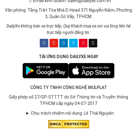
Email kinh doanh: sales@dailyxe.com.vn
Văn phòng: Tầng Trệt Tòa Nhà D-Head 371 Nguyễn Kiệm, Phường
3, Quận Gò Vấp, TP.HCM.
DailyXe không bán xe trực tiếp, Quý Khách mua xe xin vui lòng liên hệ
trực tiếp người đăng tin.
TẢI ỨNG DỤNG DAILYXE NGAY
CÔNG TY TNHH CÔNG NGHỆ MULPLAT
Giấy phép số 27/GP-STTTT do Sở Thông tin và Truyền thông
TP.HCM cấp ngày 04-07-2017
➤
Chịu trách nhiệm nội dung: Lê Thái Nguyên