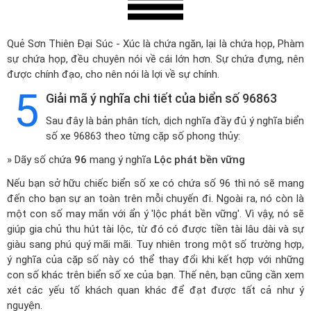
Quẻ Sơn Thiên Đại Súc - Xúc là chứa ngăn, lại là chứa họp, Phàm
sự chứa họp, đều chuyên nói về cái lớn hơn. Sự chứa đựng, nên
được chính đạo, cho nên nói là lợi về sự chính.
5
Giải mã ý nghĩa chi tiết của biển số 96863
Sau đây là bản phân tích, dịch nghĩa đầy đủ ý nghĩa biển
số xe 96863 theo từng cặp số phong thủy:
» Dãy số chứa
96
mang ý nghĩa
Lộc phát bền vững
Nếu bạn sở hữu chiếc biển số xe có chứa số 96 thì nó sẽ mang
đến cho bạn sự an toàn trên mỗi chuyến đi. Ngoài ra, nó còn là
một con số may mắn với ẩn ý 'lộc phát bền vững'. Vì vậy, nó sẽ
giúp gia chủ thu hút tài lộc, từ đó có được tiền tài lâu dài và sự
giàu sang phú quý mãi mãi. Tuy nhiên trong một số trường hợp,
ý nghĩa của cặp số này có thể thay đổi khi kết hợp với những
con số khác trên biển số xe của bạn. Thế nên, bạn cũng cần xem
xét các yếu tố khách quan khác để đạt được tất cả như ý
nguyện.