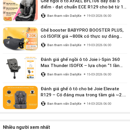
Ghế ngồi ô tô AYAEL BFL106 dây đai 5
điểm - đạt chuẩn ECE R129 cho bé từ 1–
10 tuổi
Ban tham vấn DailyXe
19-03-2026 06:00
Ghế booster BABYPRO BOOSTER PLUS,
có ISOFIX giá ~800k có thực sự đáng
mua?
Ban tham vấn DailyXe
19-03-2026 06:00
Đánh giá ghế ngồi ô tô Joie i-Spin 360
Max Thunder ISOFIX – lựa chọn “1 lần
dùng đến 12 năm” có đáng giá gần 9
Ban tham vấn DailyXe
15-03-2026 06:00
triệu?
Đánh giá ghế ô tô cho bé Joie Elevate
R129 – Có đáng mua trong tầm giá ~2.8
triệu?
Ban tham vấn DailyXe
14-03-2026 06:00
Nhiều người xem nhất