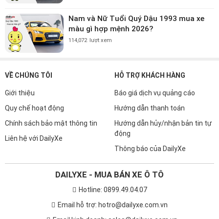
Nam và Nữ Tuổi Quý Dậu 1993 mua xe
màu gì hợp mệnh 2026?
114,072
lượt xem
VỀ CHÚNG TÔI
HỖ TRỢ KHÁCH HÀNG
Giới thiệu
Báo giá dịch vụ quảng cáo
Quy chế hoạt động
Hướng dẫn thanh toán
Chính sách bảo mật thông tin
Hướng dẫn hủy/nhận bản tin tự
động
Liên hệ với DailyXe
Thông báo của DailyXe
DAILYXE - MUA BÁN XE Ô TÔ
Hotline: 0899.49.04.07
Email hỗ trợ: hotro@dailyxe.com.vn