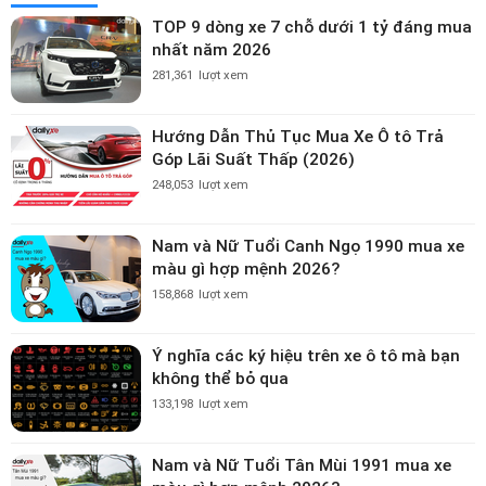
TOP 9 dòng xe 7 chỗ dưới 1 tỷ đáng mua
nhất năm 2026
281,361
lượt xem
Hướng Dẫn Thủ Tục Mua Xe Ô tô Trả
Góp Lãi Suất Thấp (2026)
248,053
lượt xem
Nam và Nữ Tuổi Canh Ngọ 1990 mua xe
màu gì hợp mệnh 2026?
158,868
lượt xem
Ý nghĩa các ký hiệu trên xe ô tô mà bạn
không thể bỏ qua
133,198
lượt xem
Nam và Nữ Tuổi Tân Mùi 1991 mua xe