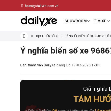
hotro@dailyxe.com.vn
SHOWROOM
TÌM XE
DỊCH BIỂN SỐ XE
Ý NGHĨA BIỂN SỐ XE 96867: TỐ
Ý nghĩa biển số xe 96867
Ban tham vấn DailyXe
đăng lúc
17-07-2025 17:01
Giải nghĩa 
TÁM HƯỚ
» Dãy số chứa
96
mang thêm ý nghĩa
Lộc phá