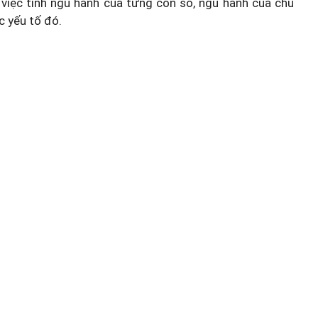
việc tính ngũ hành của từng con số, ngũ hành của chủ
c yếu tố đó.