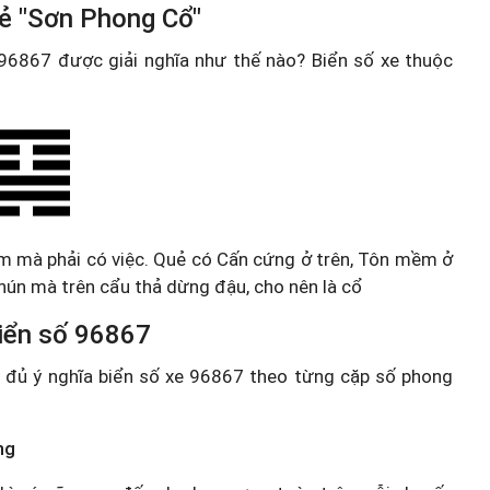
uẻ "Sơn Phong Cổ"
e 96867 được giải nghĩa như thế nào? Biển số xe thuộc
m mà phải có việc. Quẻ có Cấn cứng ở trên, Tôn mềm ở
hún mà trên cẩu thả dừng đậu, cho nên là cổ
 biển số 96867
ầy đủ ý nghĩa biển số xe 96867 theo từng cặp số phong
ng