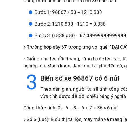
Công thức tính chia số biển cho 80 như sau:
Bước 1: 96867 / 80 = 1210.838
Bước 2: 1210.838 - 1210 = 0.838
Bước 3: 0.838 x 80 =
67.03999999999999
» Trường hợp này
67
tương ứng với quẻ:
"ĐẠI CÁ
» Giống như leo cầu thang, từng bước lên cao, lậ
nghiệp lớn. Mạnh khỏe, danh dự, tài phú đều có, gi
3
Biển số xe 96867 có 6 nút
Theo dân gian, người ta sẽ tính tổng cá
vừa tính được để đối chiếu bảng ý nghĩa
Công thức tính: 9 + 6 + 8 + 6 + 7 = 36 » 6 nút
» Số 6 (Lục): Biểu thị tài lộc, may mắn và mang lạ