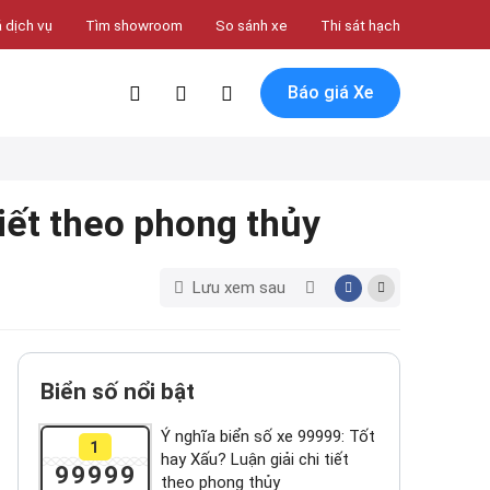
 dịch vụ
Tìm showroom
So sánh xe
Thi sát hạch
Báo giá Xe
tiết theo phong thủy
Lưu xem sau
Biển số nổi bật
Ý nghĩa biển số xe 99999: Tốt
1
hay Xấu? Luận giải chi tiết
99999
theo phong thủy