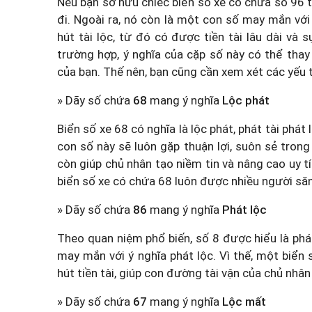
Nếu bạn sở hữu chiếc biển số xe có chứa số 96 
đi. Ngoài ra, nó còn là một con số may mắn với ẩ
hút tài lộc, từ đó có được tiền tài lâu dài và
trường hợp, ý nghĩa của cặp số này có thể thay
của bạn. Thế nên, bạn cũng cần xem xét các yếu 
» Dãy số chứa
68
mang ý nghĩa
Lộc phát
Biển số xe 68 có nghĩa là lộc phát, phát tài phát
con số này sẽ luôn gặp thuận lợi, suôn sẻ tron
còn giúp chủ nhân tạo niềm tin và nâng cao uy tí
biển số xe có chứa 68 luôn được nhiều người să
» Dãy số chứa
86
mang ý nghĩa
Phát lộc
Theo quan niệm phổ biến, số 8 được hiểu là phá
may mắn với ý nghĩa phát lộc. Vì thế, một biển
hút tiền tài, giúp con đường tài vận của chủ nhân
» Dãy số chứa
67
mang ý nghĩa
Lộc mất