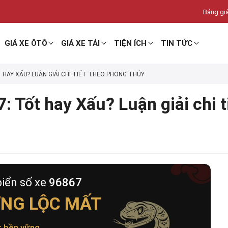
Bảng giá
GIÁ XE ÔTÔ
GIÁ XE TẢI
TIỆN ÍCH
TIN TỨC
T HAY XẤU? LUẬN GIẢI CHI TIẾT THEO PHONG THỦY
: Tốt hay Xấu? Luận giải chi 
biển số xe
96867
NG LỘC MẤT
t bền vững
.