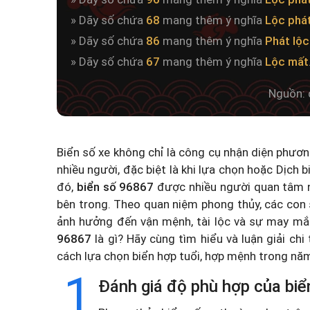
» Dãy số chứa
68
mang thêm ý nghĩa
Lộc phá
» Dãy số chứa
86
mang thêm ý nghĩa
Phát lộc
» Dãy số chứa
67
mang thêm ý nghĩa
Lộc mất
Nguồn: 
Biển số xe không chỉ là công cụ nhận diện phươ
nhiều người, đặc biệt là khi lựa chọn hoặc
Dịch b
đó,
biển số 96867
được nhiều người quan tâm n
bên trong. Theo quan niệm phong thủy, các con 
ảnh hưởng đến vận mệnh, tài lộc và sự may mắ
96867
là gì? Hãy cùng tìm hiểu và luận giải chi
cách lựa chọn biển hợp tuổi, hợp mệnh trong n
1
Đánh giá độ phù hợp của biể