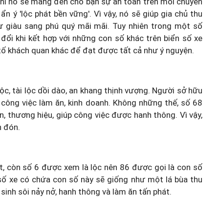
thì nó sẽ mang đến cho bạn sự an toàn trên mỗi chuyến
n ý 'lộc phát bền vững'. Vì vậy, nó sẽ giúp gia chủ thu
 sự giàu sang phú quý mãi mãi. Tuy nhiên trong một số
 đổi khi kết hợp với những con số khác trên biển số xe
tố khách quan khác để đạt được tất cả như ý nguyện.
 lộc, tài lộc dồi dào, an khang thịnh vượng. Người sở hữu
g công việc làm ăn, kinh doanh. Không những thế, số 68
n, thương hiệu, giúp công việc được hanh thông. Vì vậy,
n đón.
t, còn số 6 được xem là lộc nên 86 được gọi là con số
 số xe có chứa con số này sẽ giống như một lá bùa thu
 sinh sôi nảy nở, hanh thông và làm ăn tấn phát.