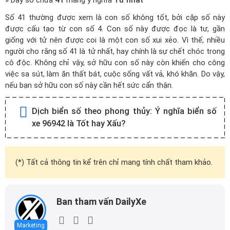
» Dãy số chứa
41
mang ý nghĩa
Tử nhất
Số 41 thường được xem là con số không tốt, bởi cặp số này
được cấu tạo từ con số 4. Con số này được đọc là tư, gần
giống với tử nên được coi là một con số xui xẻo. Vì thế, nhiều
người cho rằng số 41 là tử nhất, hay chính là sự chết chóc trong
cô độc. Không chỉ vậy, sở hữu con số này còn khiến cho công
việc sa sút, làm ăn thất bát, cuộc sống vất vả, khó khăn. Do vậy,
nếu bạn sở hữu con số này cần hết sức cẩn thận.
Dịch biển số theo phong thủy:
Ý nghĩa biển số
xe 96942 là Tốt hay Xấu?
(*) Tất cả thông tin kể trên chỉ mang tính chất tham khảo.
Ban tham vấn DailyXe
Marketing