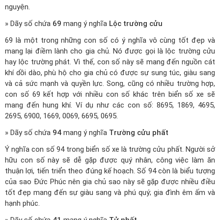
nguyện.
» Dãy số chứa
69
mang ý nghĩa
Lộc trường cửu
69 là một trong những con số có ý nghĩa vô cùng tốt đẹp và
mang lại điềm lành cho gia chủ. Nó được gọi là lộc trường cửu
hay lộc trường phát. Vì thế, con số này sẽ mang đến nguồn cát
khí dồi dào, phù hộ cho gia chủ có được sự sung túc, giàu sang
và cả sức mạnh và quyền lực. Song, cũng có nhiều trường hợp,
con số 69 kết hợp với nhiều con số khác trên biển số xe sẽ
mang đến hung khí. Ví dụ như các con số: 8695, 1869, 4695,
2695, 6900, 1669, 0069, 6695, 0695.
» Dãy số chứa
94
mang ý nghĩa
Trường cửu phất
Ý nghĩa con số 94 trong biển số xe là trường cửu phất. Người sở
hữu con số này sẽ dễ gặp được quý nhân, công việc làm ăn
thuận lợi, tiến triển theo đúng kế hoạch. Số 94 còn là biểu tượng
của sao Đức Phúc nên gia chủ sao này sẽ gặp được nhiều điều
tốt đẹp mang đến sự giàu sang và phú quý; gia đình êm ấm và
hạnh phúc.