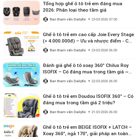
Tổng hợp ghế ô tô trẻ em đáng mua
2026: Phân loại theo tầm giá
Ban tham vấn DailyXe
23-03-2026 07:00
Ghế ô tô trẻ em cao cấp Joie Every Stage
(> 4.000.000đ) – Ưu và nhược điểm - Có
đáng đầu tư cho bé từ 0–12 tuổi?
Ban tham vấn DailyXe
23-03-2026 06:00
Đánh giá ghế ô tô xoay 360° Chilux Roy
ISOFIX – Có đáng mua trong tầm giá ~3
triệu
Ban tham vấn DailyXe
22-03-2026 06:00
Ghế ô tô trẻ em Doudou ISOFIX 360° – Có
đáng mua trong tầm giá 2 triệu?
Ban tham vấn DailyXe
21-03-2026 06:00
Ghế ô tô trẻ em BEIGE ISOFIX + LATCH –
Xoay 360°, ngả 170°, giải pháp an toàn