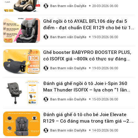
linh hoạt cho bé 0–10 tuổi
Ban tham vấn DailyXe
20-03-2026 06:00
Ghế ngồi ô tô AYAEL BFL106 dây đai 5
điểm - đạt chuẩn ECE R129 cho bé từ 1–
10 tuổi
Ban tham vấn DailyXe
19-03-2026 06:00
Ghế booster BABYPRO BOOSTER PLUS,
có ISOFIX giá ~800k có thực sự đáng
mua?
Ban tham vấn DailyXe
19-03-2026 06:00
Đánh giá ghế ngồi ô tô Joie i-Spin 360
Max Thunder ISOFIX – lựa chọn “1 lần
dùng đến 12 năm” có đáng giá gần 9
Ban tham vấn DailyXe
15-03-2026 06:00
triệu?
Đánh giá ghế ô tô cho bé Joie Elevate
R129 – Có đáng mua trong tầm giá ~2.8
triệu?
Ban tham vấn DailyXe
14-03-2026 06:00