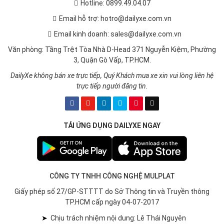
Hotline: 0899.49.04.07
Email hỗ trợ: hotro@dailyxe.com.vn
Email kinh doanh: sales@dailyxe.com.vn
Văn phòng: Tầng Trệt Tòa Nhà D-Head 371 Nguyễn Kiệm, Phường
3, Quận Gò Vấp, TP.HCM.
DailyXe không bán xe trực tiếp, Quý Khách mua xe xin vui lòng liên hệ
trực tiếp người đăng tin.
TẢI ỨNG DỤNG DAILYXE NGAY
CÔNG TY TNHH CÔNG NGHỆ MULPLAT
Giấy phép số 27/GP-STTTT do Sở Thông tin và Truyền thông
TP.HCM cấp ngày 04-07-2017
➤
Chịu trách nhiệm nội dung: Lê Thái Nguyên