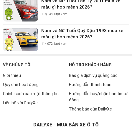
Nam và Nữ Tuổi Tân Tỵ 2001 mua xe
màu gì hợp mệnh 2026?
118,138
lượt xem
Nam và Nữ Tuổi Quý Dậu 1993 mua xe
màu gì hợp mệnh 2026?
114,072
lượt xem
VỀ CHÚNG TÔI
HỖ TRỢ KHÁCH HÀNG
Giới thiệu
Báo giá dịch vụ quảng cáo
Quy chế hoạt động
Hướng dẫn thanh toán
Chính sách bảo mật thông tin
Hướng dẫn hủy/nhận bản tin tự
động
Liên hệ với DailyXe
Thông báo của DailyXe
DAILYXE - MUA BÁN XE Ô TÔ