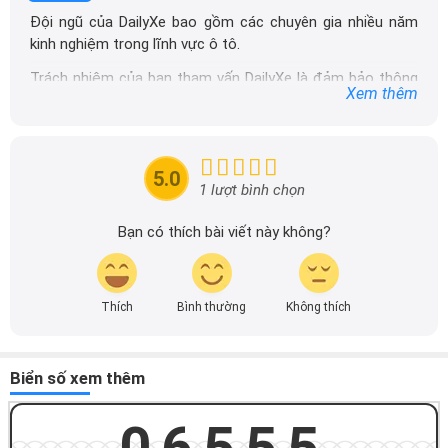
Đội ngũ của DailyXe bao gồm các chuyên gia nhiều năm
kinh nghiệm trong lĩnh vực ô tô.
Trách nhiệm của ban tham vấn DailyXe là đảm bảo thông
Xem thêm
tin chính xác được đăng tải trên dailyxe.com.vn, thường
xuyên cập nhật thông tin mới về xe ô tô, thông tin khuyến
mãi của các hãng xe để người đọc có thể tiếp cận thông
tin nhanh chóng và dễ dàng hơn.
5.0
1 lượt bình chọn
Bạn có thích bài viết này không?
Thích
Bình thường
Không thích
Biển số xem thêm