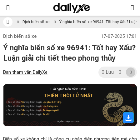
Dịch biển số xe
Ý nghĩa biển số xe 96941: Tốt hay Xấu? Luận gi
Dịch biển số xe
17-07-2025 17:01
Ý nghĩa biển số xe 96941: Tốt hay Xấu?
Luận giải chi tiết theo phong thủy
Ban tham vấn DailyXe
Lưu
Giải nghĩa biển số xe
96941
THIÊN THỜI TỬ NHẤT
» Dãy số chứa
96
mang thêm ý nghĩa
Lộc phát bền vững
.
» Dãy số chứa
69
mang thêm ý nghĩa
Lộc trường cửu
.
» Dãy số chứa
94
mang thêm ý nghĩa
Trường cửu phất
.
» Dãy số chứa
41
mang thêm ý nghĩa
Tử nhất
.
Nguồn: dailyxe.com.vn
Biển số xe không chỉ là công cụ nhận diện phương tiện mà còn