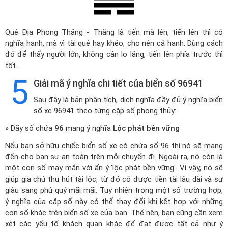
Quẻ Địa Phong Thăng - Thăng là tiến mà lên, tiến lên thì có
nghĩa hanh, mà vì tài quẻ hay khéo, cho nên cả hanh. Dùng cách
đó để thấy người lớn, không cần lo lắng, tiến lên phía trước thì
tốt.
5
Giải mã ý nghĩa chi tiết của biển số 96941
Sau đây là bản phân tích, dịch nghĩa đầy đủ ý nghĩa biển
số xe 96941 theo từng cặp số phong thủy:
» Dãy số chứa
96
mang ý nghĩa
Lộc phát bền vững
Nếu bạn sở hữu chiếc biển số xe có chứa số 96 thì nó sẽ mang
đến cho bạn sự an toàn trên mỗi chuyến đi. Ngoài ra, nó còn là
một con số may mắn với ẩn ý 'lộc phát bền vững'. Vì vậy, nó sẽ
giúp gia chủ thu hút tài lộc, từ đó có được tiền tài lâu dài và sự
giàu sang phú quý mãi mãi. Tuy nhiên trong một số trường hợp,
ý nghĩa của cặp số này có thể thay đổi khi kết hợp với những
con số khác trên biển số xe của bạn. Thế nên, bạn cũng cần xem
xét các yếu tố khách quan khác để đạt được tất cả như ý