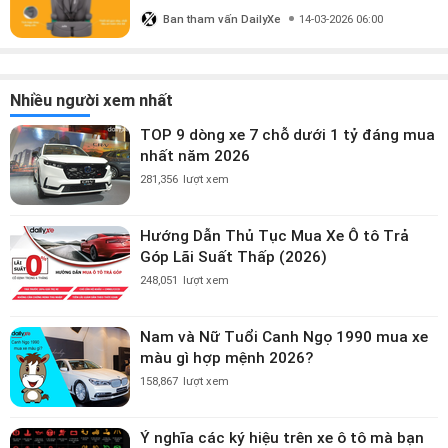
triệu?
Ban tham vấn DailyXe
14-03-2026 06:00
Nhiều người xem nhất
TOP 9 dòng xe 7 chỗ dưới 1 tỷ đáng mua
nhất năm 2026
281,356
lượt xem
Hướng Dẫn Thủ Tục Mua Xe Ô tô Trả
Góp Lãi Suất Thấp (2026)
248,051
lượt xem
Nam và Nữ Tuổi Canh Ngọ 1990 mua xe
màu gì hợp mệnh 2026?
158,867
lượt xem
Ý nghĩa các ký hiệu trên xe ô tô mà bạn