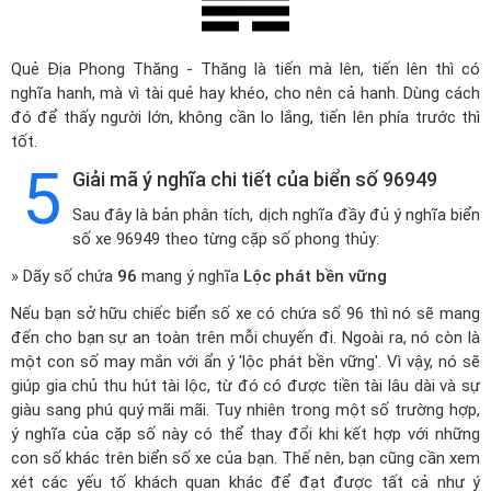
Quẻ Địa Phong Thăng - Thăng là tiến mà lên, tiến lên thì có
nghĩa hanh, mà vì tài quẻ hay khéo, cho nên cả hanh. Dùng cách
đó để thấy người lớn, không cần lo lắng, tiến lên phía trước thì
tốt.
5
Giải mã ý nghĩa chi tiết của biển số 96949
Sau đây là bản phân tích, dịch nghĩa đầy đủ ý nghĩa biển
số xe 96949 theo từng cặp số phong thủy:
» Dãy số chứa
96
mang ý nghĩa
Lộc phát bền vững
Nếu bạn sở hữu chiếc biển số xe có chứa số 96 thì nó sẽ mang
đến cho bạn sự an toàn trên mỗi chuyến đi. Ngoài ra, nó còn là
một con số may mắn với ẩn ý 'lộc phát bền vững'. Vì vậy, nó sẽ
giúp gia chủ thu hút tài lộc, từ đó có được tiền tài lâu dài và sự
giàu sang phú quý mãi mãi. Tuy nhiên trong một số trường hợp,
ý nghĩa của cặp số này có thể thay đổi khi kết hợp với những
con số khác trên biển số xe của bạn. Thế nên, bạn cũng cần xem
xét các yếu tố khách quan khác để đạt được tất cả như ý