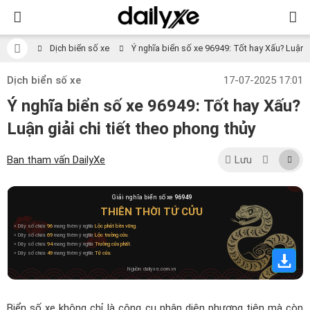
Dịch biển số xe
Ý nghĩa biển số xe 96949: Tốt hay Xấu? Luận gi
Dịch biển số xe
17-07-2025 17:01
Ý nghĩa biển số xe 96949: Tốt hay Xấu?
Luận giải chi tiết theo phong thủy
Ban tham vấn DailyXe
Lưu
Giải nghĩa biển số xe
96949
THIÊN THỜI TỨ CỬU
» Dãy số chứa
96
mang thêm ý nghĩa
Lộc phát bền vững
.
» Dãy số chứa
69
mang thêm ý nghĩa
Lộc trường cửu
.
» Dãy số chứa
94
mang thêm ý nghĩa
Trường cửu phất
.
» Dãy số chứa
49
mang thêm ý nghĩa
Tứ cửu
.
Nguồn: dailyxe.com.vn
Biển số xe không chỉ là công cụ nhận diện phương tiện mà còn