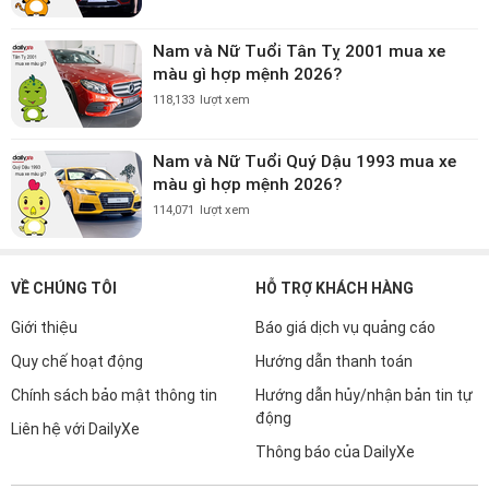
Nam và Nữ Tuổi Tân Tỵ 2001 mua xe
màu gì hợp mệnh 2026?
118,133
lượt xem
Nam và Nữ Tuổi Quý Dậu 1993 mua xe
màu gì hợp mệnh 2026?
114,071
lượt xem
VỀ CHÚNG TÔI
HỖ TRỢ KHÁCH HÀNG
Giới thiệu
Báo giá dịch vụ quảng cáo
Quy chế hoạt động
Hướng dẫn thanh toán
Chính sách bảo mật thông tin
Hướng dẫn hủy/nhận bản tin tự
động
Liên hệ với DailyXe
Thông báo của DailyXe