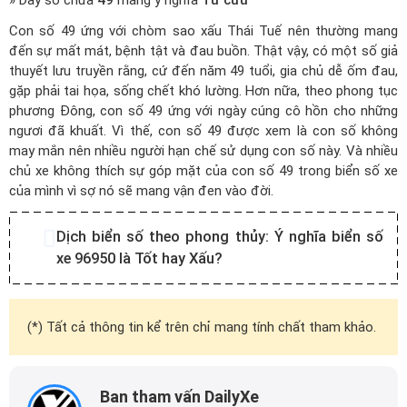
» Dãy số chứa
49
mang ý nghĩa
Tứ cửu
Con số 49 ứng với chòm sao xấu Thái Tuế nên thường mang
đến sự mất mát, bệnh tật và đau buồn. Thật vậy, có một số giả
thuyết lưu truyền rằng, cứ đến năm 49 tuổi, gia chủ dễ ốm đau,
gặp phải tai họa, sống chết khó lường. Hơn nữa, theo phong tục
phương Đông, con số 49 ứng với ngày cúng cô hồn cho những
ngươi đã khuất. Vì thế, con số 49 được xem là con số không
may mắn nên nhiều người hạn chế sử dụng con số này. Và nhiều
chủ xe không thích sự góp mặt của con số 49 trong biển số xe
của mình vì sợ nó sẽ mang vận đen vào đời.
Dịch biển số theo phong thủy:
Ý nghĩa biển số
xe 96950 là Tốt hay Xấu?
(*) Tất cả thông tin kể trên chỉ mang tính chất tham khảo.
Ban tham vấn DailyXe