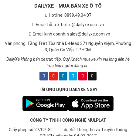
DAILYXE - MUA BÁN XE Ô TÔ
Hotline: 0899.49.04.07
Email hỗ trợ: hotro@dailyxe.com.vn
Email kinh doanh: sales@dailyxe.com.vn
Văn phòng: Tầng Trệt Tòa Nhà D-Head 371 Nguyễn Kiệm, Phường
3, Quận Gò Vấp, TP.HCM.
DailyXe không bán xe trực tiếp, Quý Khách mua xe xin vui lòng liên hệ
trực tiếp người đăng tin.
TẢI ỨNG DỤNG DAILYXE NGAY
CÔNG TY TNHH CÔNG NGHỆ MULPLAT
Giấy phép số 27/GP-STTTT do Sở Thông tin và Truyền thông
TP.HCM cấp ngày 04-07-2017