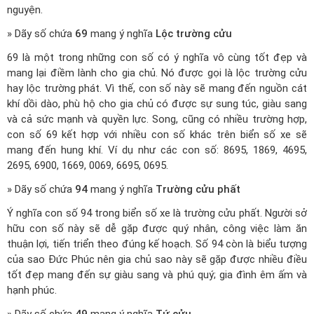
nguyện.
» Dãy số chứa
69
mang ý nghĩa
Lộc trường cửu
69 là một trong những con số có ý nghĩa vô cùng tốt đẹp và
mang lại điềm lành cho gia chủ. Nó được gọi là lộc trường cửu
hay lộc trường phát. Vì thế, con số này sẽ mang đến nguồn cát
khí dồi dào, phù hộ cho gia chủ có được sự sung túc, giàu sang
và cả sức mạnh và quyền lực. Song, cũng có nhiều trường hợp,
con số 69 kết hợp với nhiều con số khác trên biển số xe sẽ
mang đến hung khí. Ví dụ như các con số: 8695, 1869, 4695,
2695, 6900, 1669, 0069, 6695, 0695.
» Dãy số chứa
94
mang ý nghĩa
Trường cửu phất
Ý nghĩa con số 94 trong biển số xe là trường cửu phất. Người sở
hữu con số này sẽ dễ gặp được quý nhân, công việc làm ăn
thuận lợi, tiến triển theo đúng kế hoạch. Số 94 còn là biểu tượng
của sao Đức Phúc nên gia chủ sao này sẽ gặp được nhiều điều
tốt đẹp mang đến sự giàu sang và phú quý; gia đình êm ấm và
hạnh phúc.