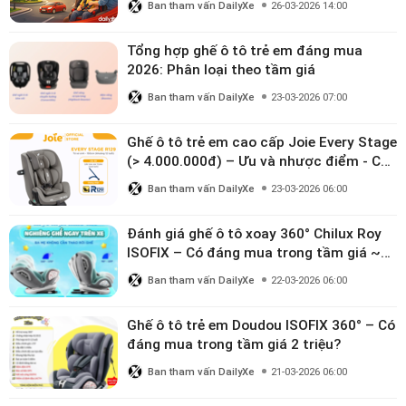
Ban tham vấn DailyXe
26-03-2026 14:00
Tổng hợp ghế ô tô trẻ em đáng mua
2026: Phân loại theo tầm giá
Ban tham vấn DailyXe
23-03-2026 07:00
Ghế ô tô trẻ em cao cấp Joie Every Stage
(> 4.000.000đ) – Ưu và nhược điểm - Có
đáng đầu tư cho bé từ 0–12 tuổi?
Ban tham vấn DailyXe
23-03-2026 06:00
Đánh giá ghế ô tô xoay 360° Chilux Roy
ISOFIX – Có đáng mua trong tầm giá ~3
triệu
Ban tham vấn DailyXe
22-03-2026 06:00
Ghế ô tô trẻ em Doudou ISOFIX 360° – Có
đáng mua trong tầm giá 2 triệu?
Ban tham vấn DailyXe
21-03-2026 06:00