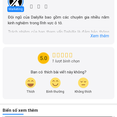
Marketing
Đội ngũ của DailyXe bao gồm các chuyên gia nhiều năm
kinh nghiệm trong lĩnh vực ô tô.
Trách nhiệm của ban tham vấn DailyXe là đảm bảo thông
Xem thêm
tin chính xác được đăng tải trên dailyxe.com.vn, thường
xuyên cập nhật thông tin mới về xe ô tô, thông tin khuyến
mãi của các hãng xe để người đọc có thể tiếp cận thông
tin nhanh chóng và dễ dàng hơn.
5.0
1 lượt bình chọn
Bạn có thích bài viết này không?
Thích
Bình thường
Không thích
Biển số xem thêm