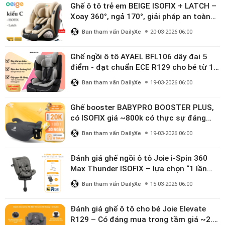
Ghế ô tô trẻ em BEIGE ISOFIX + LATCH –
Xoay 360°, ngả 170°, giải pháp an toàn
linh hoạt cho bé 0–10 tuổi
Ban tham vấn DailyXe
20-03-2026 06:00
Ghế ngồi ô tô AYAEL BFL106 dây đai 5
điểm - đạt chuẩn ECE R129 cho bé từ 1–
10 tuổi
Ban tham vấn DailyXe
19-03-2026 06:00
Ghế booster BABYPRO BOOSTER PLUS,
có ISOFIX giá ~800k có thực sự đáng
mua?
Ban tham vấn DailyXe
19-03-2026 06:00
Đánh giá ghế ngồi ô tô Joie i-Spin 360
Max Thunder ISOFIX – lựa chọn “1 lần
dùng đến 12 năm” có đáng giá gần 9
Ban tham vấn DailyXe
15-03-2026 06:00
triệu?
Đánh giá ghế ô tô cho bé Joie Elevate
R129 – Có đáng mua trong tầm giá ~2.8