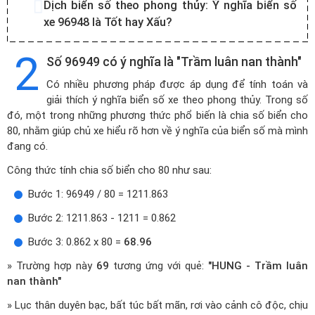
Dịch biển số theo phong thủy:
Ý nghĩa biển số
xe 96948 là Tốt hay Xấu?
2
Số 96949 có ý nghĩa là "Trầm luân nan thành"
Có nhiều phương pháp được áp dụng để tính toán và
giải thích ý nghĩa biển số xe theo phong thủy. Trong số
đó, một trong những phương thức phổ biến là chia số biển cho
80, nhằm giúp chủ xe hiểu rõ hơn về ý nghĩa của biển số mà mình
đang có.
Công thức tính chia số biển cho 80 như sau:
Bước 1: 96949 / 80 = 1211.863
Bước 2: 1211.863 - 1211 = 0.862
Bước 3: 0.862 x 80 =
68.96
» Trường hợp này
69
tương ứng với quẻ:
"HUNG - Trầm luân
nan thành"
» Lục thân duyên bạc, bất túc bất mãn, rơi vào cảnh cô độc, chịu