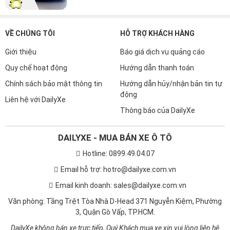
VỀ CHÚNG TÔI
HỖ TRỢ KHÁCH HÀNG
Giới thiệu
Báo giá dịch vụ quảng cáo
Quy chế hoạt động
Hướng dẫn thanh toán
Chính sách bảo mật thông tin
Hướng dẫn hủy/nhận bản tin tự
động
Liên hệ với DailyXe
Thông báo của DailyXe
DAILYXE - MUA BÁN XE Ô TÔ
Hotline: 0899.49.04.07
Email hỗ trợ: hotro@dailyxe.com.vn
Email kinh doanh: sales@dailyxe.com.vn
Văn phòng: Tầng Trệt Tòa Nhà D-Head 371 Nguyễn Kiệm, Phường
3, Quận Gò Vấp, TP.HCM.
DailyXe không bán xe trực tiếp, Quý Khách mua xe xin vui lòng liên hệ