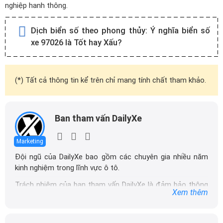
nghiệp hanh thông.
Dịch biển số theo phong thủy:
Ý nghĩa biển số
xe 97026 là Tốt hay Xấu?
(*) Tất cả thông tin kể trên chỉ mang tính chất tham khảo.
Ban tham vấn DailyXe
Marketing
Đội ngũ của DailyXe bao gồm các chuyên gia nhiều năm
kinh nghiệm trong lĩnh vực ô tô.
Trách nhiệm của ban tham vấn DailyXe là đảm bảo thông
Xem thêm
tin chính xác được đăng tải trên dailyxe.com.vn, thường
xuyên cập nhật thông tin mới về xe ô tô, thông tin khuyến
mãi của các hãng xe để người đọc có thể tiếp cận thông