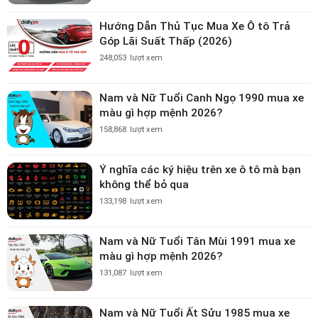
Hướng Dẫn Thủ Tục Mua Xe Ô tô Trả
Góp Lãi Suất Thấp (2026)
248,053
lượt xem
Nam và Nữ Tuổi Canh Ngọ 1990 mua xe
màu gì hợp mệnh 2026?
158,868
lượt xem
Ý nghĩa các ký hiệu trên xe ô tô mà bạn
không thể bỏ qua
133,198
lượt xem
Nam và Nữ Tuổi Tân Mùi 1991 mua xe
màu gì hợp mệnh 2026?
131,087
lượt xem
Nam và Nữ Tuổi Ất Sửu 1985 mua xe