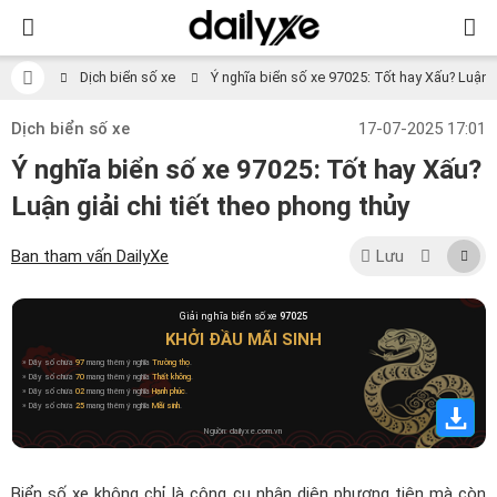
Dịch biển số xe
Ý nghĩa biển số xe 97025: Tốt hay Xấu? Luận gi
Dịch biển số xe
17-07-2025 17:01
Ý nghĩa biển số xe 97025: Tốt hay Xấu?
Luận giải chi tiết theo phong thủy
Ban tham vấn DailyXe
Lưu
Giải nghĩa biển số xe
97025
KHỞI ĐẦU MÃI SINH
» Dãy số chứa
97
mang thêm ý nghĩa
Trường thọ
.
» Dãy số chứa
70
mang thêm ý nghĩa
Thất không
.
» Dãy số chứa
02
mang thêm ý nghĩa
Hạnh phúc
.
» Dãy số chứa
25
mang thêm ý nghĩa
Mãi sinh
.
Nguồn: dailyxe.com.vn
Biển số xe không chỉ là công cụ nhận diện phương tiện mà còn