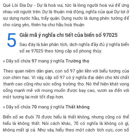
Quẻ Lôi Địa Dự - Dự là hoà vui, tức là lòng người hoà vui để ứng
nhau với người trên. Dự là thuận mà động, nghĩa của quẻ Dự lợi ở
sự dựng nước hầu, trẩy quân. Dựng nước là dựng phên tường để
cho cùng yên, thiên hạ chư hầu hoà thuận
5
Giải mã ý nghĩa chi tiết của biển số 97025
Sau đây là bản phân tích, dịch nghĩa đầy đủ ý nghĩa biển
số xe 97025 theo từng cặp số phong thủy:
» Dãy số chứa
97
mang ý nghĩa
Trường thọ
Theo quan niệm dân gian, con số 97 gắn liền với biểu tượng của
con chim hạc. Vì vậy, cặp số 97 có ý nghĩa đại diện cho khí chất
thanh cao cũng như sức sống trường thọ. Nó thể hiện khát vọng
sống mạnh mẽ với mong muốn được bay cao, vươn xa đến với
một tương lai mới tốt đẹp hơn.
» Dãy số chứa
70
mang ý nghĩa
Thất không
Biển số xe đuôi 70 được hiểu là thất không, nhưng cũng có thể
hiểu là không thất. Nói cách khác, 70 có nghĩa là không có gì,
không mất gì cả. Như vậy, hiểu theo một cách tích cực, con số