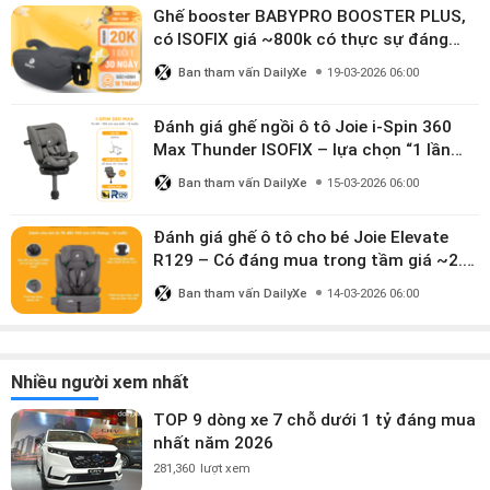
Ghế booster BABYPRO BOOSTER PLUS,
có ISOFIX giá ~800k có thực sự đáng
mua?
Ban tham vấn DailyXe
19-03-2026 06:00
Đánh giá ghế ngồi ô tô Joie i-Spin 360
Max Thunder ISOFIX – lựa chọn “1 lần
dùng đến 12 năm” có đáng giá gần 9
Ban tham vấn DailyXe
15-03-2026 06:00
triệu?
Đánh giá ghế ô tô cho bé Joie Elevate
R129 – Có đáng mua trong tầm giá ~2.8
triệu?
Ban tham vấn DailyXe
14-03-2026 06:00
Nhiều người xem nhất
TOP 9 dòng xe 7 chỗ dưới 1 tỷ đáng mua
nhất năm 2026
281,360
lượt xem