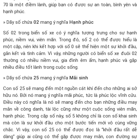
70 là một điềm lành, giúp bạn có được sự an toàn, bình yên và
hạnh phúc.
» Dãy số chứa
02
mang ý nghĩa
Hạnh phúc
Số 02 trong biển số xe có ý nghĩa tượng trưng cho sự hạnh
phúc, niềm vui, viên mãn. Trong đó, số 2 có thể được hiểu là
một cặp, nên khi kết hợp với số 0 sẽ thể hiện một sự khởi đầu,
gắn kết và tình cảm. Vì vậy, những người có biển số xe đuôi 02
thường có nhiều niềm vui, gia đình êm ấm, hạnh phúc và gặp
nhiều điều tốt lành trong cuộc sống.
» Dãy số chứa
25
mang ý nghĩa
Mãi sinh
Con số 25 sẽ mang đến một nguồn cát khí đến cho những ai sở
hữu nó. Bởi nó mang ý nghĩa mãi phúc, tức là phúc lộc vĩnh cửu.
Điều này có nghĩa là nó sẽ mang đến cho bạn những điều may
mắn về công danh, tài lộc cũng như một cuộc sống viên mãn,
hạnh phúc. Trong cặp số này, số 5 không chỉ là con số khai sinh
mà còn là sự khởi đầu cho một bước tiến mới vô cùng vững
chắc. Vì vậy, con số 25 có thể được đọc là “khởi đầu rất dễ
dàng” giúp ai cũng có thể gặp được may mắn, con đường sự