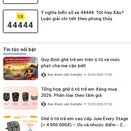
Ý nghĩa biển số xe 44444: Tốt hay Xấu?
10
Luận giải chi tiết theo phong thủy
44444
Tin tức nổi bật
Quy định ghế trẻ em trên ô tô và mức
phạt cha mẹ cần biết
Ban tham vấn DailyXe
26-03-2026 14:00
Tổng hợp ghế ô tô trẻ em đáng mua
2026: Phân loại theo tầm giá
Ban tham vấn DailyXe
23-03-2026 07:00
Ghế ô tô trẻ em cao cấp Joie Every Stage
(> 4.000.000đ) – Ưu và nhược điểm - Có
đáng đầu tư cho bé từ 0–12 tuổi?