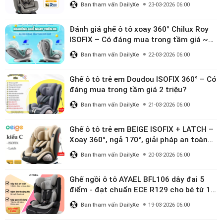
Ban tham vấn DailyXe
23-03-2026 06:00
Đánh giá ghế ô tô xoay 360° Chilux Roy
ISOFIX – Có đáng mua trong tầm giá ~3
triệu
Ban tham vấn DailyXe
22-03-2026 06:00
Ghế ô tô trẻ em Doudou ISOFIX 360° – Có
đáng mua trong tầm giá 2 triệu?
Ban tham vấn DailyXe
21-03-2026 06:00
Ghế ô tô trẻ em BEIGE ISOFIX + LATCH –
Xoay 360°, ngả 170°, giải pháp an toàn
linh hoạt cho bé 0–10 tuổi
Ban tham vấn DailyXe
20-03-2026 06:00
Ghế ngồi ô tô AYAEL BFL106 dây đai 5
điểm - đạt chuẩn ECE R129 cho bé từ 1–
10 tuổi
Ban tham vấn DailyXe
19-03-2026 06:00