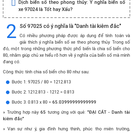
Dịch biển số theo phong thủy:
Ý nghĩa biển số
xe 97024 là Tốt hay Xấu?
2
Số 97025 có ý nghĩa là "Danh tài kiêm đắc"
Có nhiều phương pháp được áp dụng để tính toán và
giải thích ý nghĩa biển số xe theo phong thủy. Trong số
đó, một trong những phương thức phổ biến là chia số biển cho
80, nhằm giúp chủ xe hiểu rõ hơn về ý nghĩa của biển số mà mình
đang có.
Công thức tính chia số biển cho 80 như sau:
Bước 1: 97025 / 80 = 1212.813
Bước 2: 1212.813 - 1212 = 0.813
Bước 3: 0.813 x 80 =
65.03999999999999
» Trường hợp này
65
tương ứng với quẻ:
"ĐẠI CÁT - Danh tài
kiêm đắc"
» Vạn sự như ý, gia đình hưng thịnh, phúc thọ miên trường,