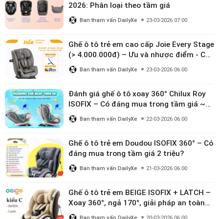
2026: Phân loại theo tầm giá
Ban tham vấn DailyXe
23-03-2026 07:00
Ghế ô tô trẻ em cao cấp Joie Every Stage
(> 4.000.000đ) – Ưu và nhược điểm - Có
đáng đầu tư cho bé từ 0–12 tuổi?
Ban tham vấn DailyXe
23-03-2026 06:00
Đánh giá ghế ô tô xoay 360° Chilux Roy
ISOFIX – Có đáng mua trong tầm giá ~3
triệu
Ban tham vấn DailyXe
22-03-2026 06:00
Ghế ô tô trẻ em Doudou ISOFIX 360° – Có
đáng mua trong tầm giá 2 triệu?
Ban tham vấn DailyXe
21-03-2026 06:00
Ghế ô tô trẻ em BEIGE ISOFIX + LATCH –
Xoay 360°, ngả 170°, giải pháp an toàn
linh hoạt cho bé 0–10 tuổi
Ban tham vấn DailyXe
20-03-2026 06:00