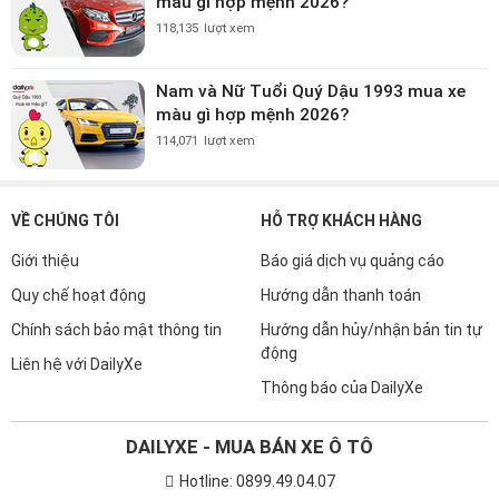
màu gì hợp mệnh 2026?
118,135
lượt xem
Nam và Nữ Tuổi Quý Dậu 1993 mua xe
màu gì hợp mệnh 2026?
114,071
lượt xem
VỀ CHÚNG TÔI
HỖ TRỢ KHÁCH HÀNG
Giới thiệu
Báo giá dịch vụ quảng cáo
Quy chế hoạt động
Hướng dẫn thanh toán
Chính sách bảo mật thông tin
Hướng dẫn hủy/nhận bản tin tự
động
Liên hệ với DailyXe
Thông báo của DailyXe
DAILYXE - MUA BÁN XE Ô TÔ
Hotline: 0899.49.04.07