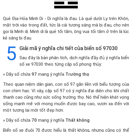
Quẻ Địa Hỏa Minh Di - Di nghĩa là đau. Là quẻ dưới Ly trên Khôn,
mặt trời vào trong đất, tức là cái tượng sáng mà bị đau, cho nên
gọi là Minh di. Minh di là quẻ tối tăm, ông vua tối tăm ở trên là lúc
kẻ sáng bị đau.
5
Giải mã ý nghĩa chi tiết của biển số 97030
Sau đây là bản phân tích, dịch nghĩa đầy đủ ý nghĩa biển
số xe 97030 theo từng cặp số phong thủy:
» Dãy số chứa
97
mang ý nghĩa
Trường thọ
Theo quan niệm dân gian, con số 97 gắn liền với biểu tượng của
con chim hạc. Vì vậy, cặp số 97 có ý nghĩa đại diện cho khí chất
thanh cao cũng như sức sống trường thọ. Nó thể hiện khát vọng
sống mạnh mẽ với mong muốn được bay cao, vươn xa đến với
một tương lai mới tốt đẹp hơn.
» Dãy số chứa
70
mang ý nghĩa
Thất không
Biển số xe đuôi 70 được hiểu là thất không, nhưng cũng có thể