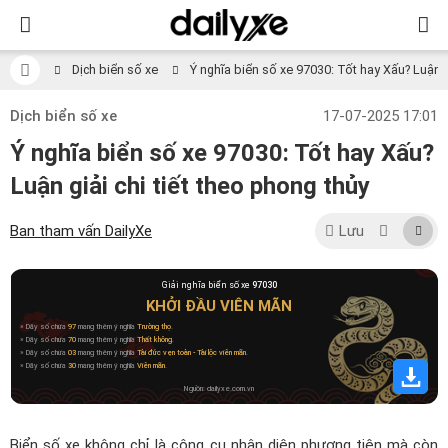
Dịch biển số xe
Ý nghĩa biển số xe 97030: Tốt hay Xấu? Luận gi
Dịch biển số xe
17-07-2025 17:01
Ý nghĩa biển số xe 97030: Tốt hay Xấu?
Luận giải chi tiết theo phong thủy
Ban tham vấn DailyXe
Lưu
Giải nghĩa biển số xe
97030
KHỞI ĐẦU VIÊN MÃN
» Dãy số chứa
97
mang thêm ý nghĩa
Trường thọ
.
» Dãy số chứa
70
mang thêm ý nghĩa
Thất không
.
» Dãy số chứa
03
mang thêm ý nghĩa
Tài đức vẹn toàn - Tài lộc viên mãn
.
» Dãy số chứa
30
mang thêm ý nghĩa
Viên mãn
.
Nguồn: dailyxe.com.vn
Biển số xe không chỉ là công cụ nhận diện phương tiện mà còn