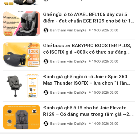
Ghế ngồi ô tô AYAEL BFL106 dây đai 5
điểm - đạt chuẩn ECE R129 cho bé từ 1–
10 tuổi
Ban tham vấn DailyXe
19-03-2026 06:00
Ghế booster BABYPRO BOOSTER PLUS,
có ISOFIX giá ~800k có thực sự đáng
mua?
Ban tham vấn DailyXe
19-03-2026 06:00
Đánh giá ghế ngồi ô tô Joie i-Spin 360
Max Thunder ISOFIX – lựa chọn “1 lần
dùng đến 12 năm” có đáng giá gần 9
Ban tham vấn DailyXe
15-03-2026 06:00
triệu?
Đánh giá ghế ô tô cho bé Joie Elevate
R129 – Có đáng mua trong tầm giá ~2.8
triệu?
Ban tham vấn DailyXe
14-03-2026 06:00