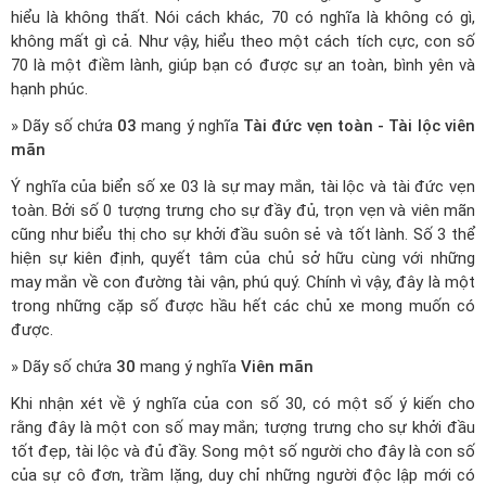
hiểu là không thất. Nói cách khác, 70 có nghĩa là không có gì,
không mất gì cả. Như vậy, hiểu theo một cách tích cực, con số
70 là một điềm lành, giúp bạn có được sự an toàn, bình yên và
hạnh phúc.
» Dãy số chứa
03
mang ý nghĩa
Tài đức vẹn toàn - Tài lộc viên
mãn
Ý nghĩa của biển số xe 03 là sự may mắn, tài lộc và tài đức vẹn
toàn. Bởi số 0 tượng trưng cho sự đầy đủ, trọn vẹn và viên mãn
cũng như biểu thị cho sự khởi đầu suôn sẻ và tốt lành. Số 3 thể
hiện sự kiên định, quyết tâm của chủ sở hữu cùng với những
may mắn về con đường tài vận, phú quý. Chính vì vậy, đây là một
trong những cặp số được hầu hết các chủ xe mong muốn có
được.
» Dãy số chứa
30
mang ý nghĩa
Viên mãn
Khi nhận xét về ý nghĩa của con số 30, có một số ý kiến cho
rằng đây là một con số may mắn; tượng trưng cho sự khởi đầu
tốt đẹp, tài lộc và đủ đầy. Song một số người cho đây là con số
của sự cô đơn, trầm lặng, duy chỉ những người độc lập mới có