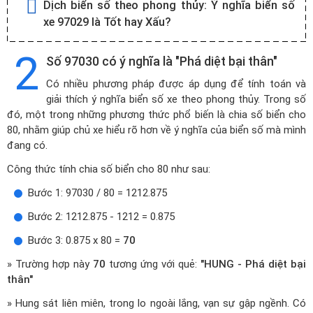
Dịch biển số theo phong thủy:
Ý nghĩa biển số
xe 97029 là Tốt hay Xấu?
2
Số 97030 có ý nghĩa là "Phá diệt bại thân"
Có nhiều phương pháp được áp dụng để tính toán và
giải thích ý nghĩa biển số xe theo phong thủy. Trong số
đó, một trong những phương thức phổ biến là chia số biển cho
80, nhằm giúp chủ xe hiểu rõ hơn về ý nghĩa của biển số mà mình
đang có.
Công thức tính chia số biển cho 80 như sau:
Bước 1: 97030 / 80 = 1212.875
Bước 2: 1212.875 - 1212 = 0.875
Bước 3: 0.875 x 80 =
70
» Trường hợp này
70
tương ứng với quẻ:
"HUNG - Phá diệt bại
thân"
» Hung sát liên miên, trong lo ngoài lắng, vạn sự gập ngềnh. Có