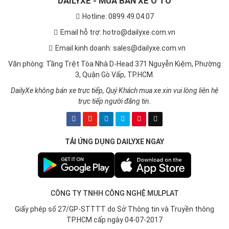
DAILYXE - MUA BÁN XE Ô TÔ
Hotline: 0899.49.04.07
Email hỗ trợ: hotro@dailyxe.com.vn
Email kinh doanh: sales@dailyxe.com.vn
Văn phòng: Tầng Trệt Tòa Nhà D-Head 371 Nguyễn Kiệm, Phường
3, Quận Gò Vấp, TP.HCM.
DailyXe không bán xe trực tiếp, Quý Khách mua xe xin vui lòng liên hệ
trực tiếp người đăng tin.
TẢI ỨNG DỤNG DAILYXE NGAY
CÔNG TY TNHH CÔNG NGHỆ MULPLAT
Giấy phép số 27/GP-STTTT do Sở Thông tin và Truyền thông
TP.HCM cấp ngày 04-07-2017