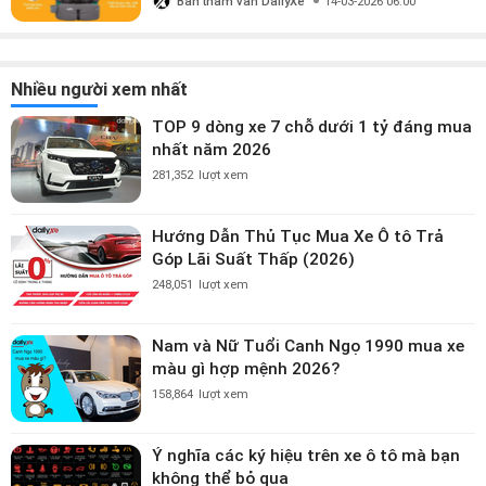
Ban tham vấn DailyXe
14-03-2026 06:00
Nhiều người xem nhất
TOP 9 dòng xe 7 chỗ dưới 1 tỷ đáng mua
nhất năm 2026
281,352
lượt xem
Hướng Dẫn Thủ Tục Mua Xe Ô tô Trả
Góp Lãi Suất Thấp (2026)
248,051
lượt xem
Nam và Nữ Tuổi Canh Ngọ 1990 mua xe
màu gì hợp mệnh 2026?
158,864
lượt xem
Ý nghĩa các ký hiệu trên xe ô tô mà bạn
không thể bỏ qua