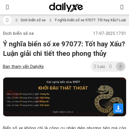
Dịch biển số xe
Ý nghĩa biển số xe 97077: Tốt hay Xấu? Luận gi
Dịch biển số xe
17-07-2025 17:01
Ý nghĩa biển số xe 97077: Tốt hay Xấu?
Luận giải chi tiết theo phong thủy
Ban tham vấn DailyXe
Lưu
Giải nghĩa biển số xe
97077
KHỞI ĐẦU THẤT THOÁT
» Dãy số chứa
97
mang thêm ý nghĩa
Trường thọ
.
» Dãy số chứa
70
mang thêm ý nghĩa
Thất không
.
» Dãy số chứa
07
mang thêm ý nghĩa
Không mất
.
» Dãy số chứa
77
mang thêm ý nghĩa
Thất thoát
.
Nguồn: dailyxe.com.vn
Biển số xe không chỉ là công cụ nhận diện phương tiện mà còn