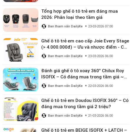
Tổng hợp ghế ô tô trẻ em đáng mua
2026: Phân loại theo tầm giá
Ban tham vấn DailyXe
23-03-2026 07:00
Ghế ô tô trẻ em cao cấp Joie Every Stage
(> 4.000.000đ) – Ưu và nhược điểm - Có
đáng đầu tư cho bé từ 0–12 tuổi?
Ban tham vấn DailyXe
23-03-2026 06:00
Đánh giá ghế ô tô xoay 360° Chilux Roy
ISOFIX – Có đáng mua trong tầm giá ~3
triệu
Ban tham vấn DailyXe
22-03-2026 06:00
Ghế ô tô trẻ em Doudou ISOFIX 360° – Có
đáng mua trong tầm giá 2 triệu?
Ban tham vấn DailyXe
21-03-2026 06:00
Ghế ô tô trẻ em BEIGE ISOFIX + LATCH –