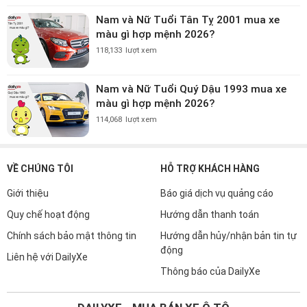
Nam và Nữ Tuổi Tân Tỵ 2001 mua xe
màu gì hợp mệnh 2026?
118,133
lượt xem
Nam và Nữ Tuổi Quý Dậu 1993 mua xe
màu gì hợp mệnh 2026?
114,068
lượt xem
VỀ CHÚNG TÔI
HỖ TRỢ KHÁCH HÀNG
Giới thiệu
Báo giá dịch vụ quảng cáo
Quy chế hoạt động
Hướng dẫn thanh toán
Chính sách bảo mật thông tin
Hướng dẫn hủy/nhận bản tin tự
động
Liên hệ với DailyXe
Thông báo của DailyXe