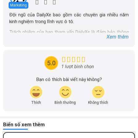
Marketing
Đội ngũ của DailyXe bao gồm các chuyên gia nhiều năm
kinh nghiệm trong lĩnh vực ô tô.
Trách nhiệm của ban tham vấn DailyXe là đảm bảo thông
Xem thêm
tin chính xác được đăng tải trên dailyxe.com.vn, thường
xuyên cập nhật thông tin mới về xe ô tô, thông tin khuyến
mãi của các hãng xe để người đọc có thể tiếp cận thông
tin nhanh chóng và dễ dàng hơn.
5.0
1 lượt bình chọn
Bạn có thích bài viết này không?
Thích
Bình thường
Không thích
Biển số xem thêm