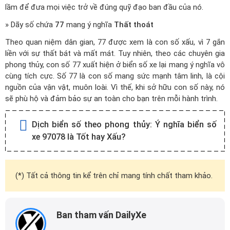
lầm để đưa mọi việc trở về đúng quỹ đạo ban đầu của nó.
» Dãy số chứa
77
mang ý nghĩa
Thất thoát
Theo quan niệm dân gian, 77 được xem là con số xấu, vì 7 gắn
liền với sự thất bát và mất mát. Tuy nhiên, theo các chuyên gia
phong thủy, con số 77 xuất hiện ở biển số xe lại mang ý nghĩa vô
cùng tích cực. Số 77 là con số mang sức mạnh tâm linh, là cội
nguồn của vận vật, muôn loài. Vì thế, khi sở hữu con số này, nó
sẽ phù hộ và đảm bảo sự an toàn cho bạn trên mỗi hành trình.
Dịch biển số theo phong thủy:
Ý nghĩa biển số
xe 97078 là Tốt hay Xấu?
(*) Tất cả thông tin kể trên chỉ mang tính chất tham khảo.
Ban tham vấn DailyXe