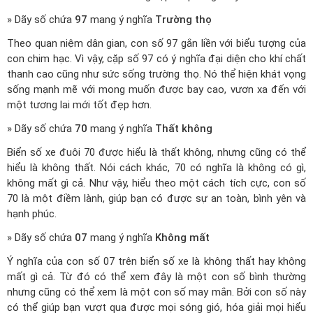
» Dãy số chứa
97
mang ý nghĩa
Trường thọ
Theo quan niệm dân gian, con số 97 gắn liền với biểu tượng của
con chim hạc. Vì vậy, cặp số 97 có ý nghĩa đại diện cho khí chất
thanh cao cũng như sức sống trường thọ. Nó thể hiện khát vọng
sống mạnh mẽ với mong muốn được bay cao, vươn xa đến với
một tương lai mới tốt đẹp hơn.
» Dãy số chứa
70
mang ý nghĩa
Thất không
Biển số xe đuôi 70 được hiểu là thất không, nhưng cũng có thể
hiểu là không thất. Nói cách khác, 70 có nghĩa là không có gì,
không mất gì cả. Như vậy, hiểu theo một cách tích cực, con số
70 là một điềm lành, giúp bạn có được sự an toàn, bình yên và
hạnh phúc.
» Dãy số chứa
07
mang ý nghĩa
Không mất
Ý nghĩa của con số 07 trên biển số xe là không thất hay không
mất gì cả. Từ đó có thể xem đây là một con số bình thường
nhưng cũng có thể xem là một con số may mắn. Bởi con số này
có thể giúp bạn vượt qua được mọi sóng gió, hóa giải mọi hiểu