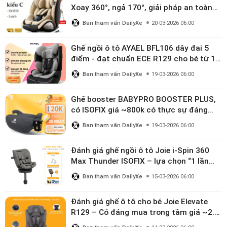
Xoay 360°, ngả 170°, giải pháp an toàn
linh hoạt cho bé 0–10 tuổi
Ban tham vấn DailyXe
20-03-2026 06:00
Ghế ngồi ô tô AYAEL BFL106 dây đai 5
điểm - đạt chuẩn ECE R129 cho bé từ 1–
10 tuổi
Ban tham vấn DailyXe
19-03-2026 06:00
Ghế booster BABYPRO BOOSTER PLUS,
có ISOFIX giá ~800k có thực sự đáng
mua?
Ban tham vấn DailyXe
19-03-2026 06:00
Đánh giá ghế ngồi ô tô Joie i-Spin 360
Max Thunder ISOFIX – lựa chọn “1 lần
dùng đến 12 năm” có đáng giá gần 9
Ban tham vấn DailyXe
15-03-2026 06:00
triệu?
Đánh giá ghế ô tô cho bé Joie Elevate
R129 – Có đáng mua trong tầm giá ~2.8
triệu?