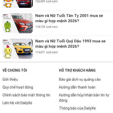
126,459
lượt xem
Nam và Nữ Tuổi Tân Tỵ 2001 mua xe
màu gì hợp mệnh 2026?
118,133
lượt xem
Nam và Nữ Tuổi Quý Dậu 1993 mua xe
màu gì hợp mệnh 2026?
114,071
lượt xem
VỀ CHÚNG TÔI
HỖ TRỢ KHÁCH HÀNG
Giới thiệu
Báo giá dịch vụ quảng cáo
Quy chế hoạt động
Hướng dẫn thanh toán
Chính sách bảo mật thông tin
Hướng dẫn hủy/nhận bản tin tự
động
Liên hệ với DailyXe
Thông báo của DailyXe