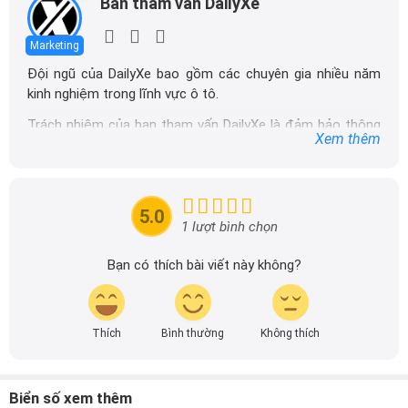
Ban tham vấn DailyXe
Marketing
Đội ngũ của DailyXe bao gồm các chuyên gia nhiều năm
kinh nghiệm trong lĩnh vực ô tô.
Trách nhiệm của ban tham vấn DailyXe là đảm bảo thông
Xem thêm
tin chính xác được đăng tải trên dailyxe.com.vn, thường
xuyên cập nhật thông tin mới về xe ô tô, thông tin khuyến
mãi của các hãng xe để người đọc có thể tiếp cận thông
tin nhanh chóng và dễ dàng hơn.
5.0
1 lượt bình chọn
Bạn có thích bài viết này không?
Thích
Bình thường
Không thích
Biển số xem thêm