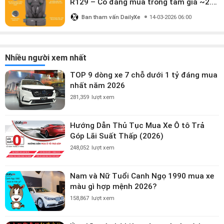
R129 – Có đáng mua trong tầm giá ~2.8
triệu?
Ban tham vấn DailyXe
14-03-2026 06:00
Nhiều người xem nhất
TOP 9 dòng xe 7 chỗ dưới 1 tỷ đáng mua
nhất năm 2026
281,359
lượt xem
Hướng Dẫn Thủ Tục Mua Xe Ô tô Trả
Góp Lãi Suất Thấp (2026)
248,052
lượt xem
Nam và Nữ Tuổi Canh Ngọ 1990 mua xe
màu gì hợp mệnh 2026?
158,867
lượt xem