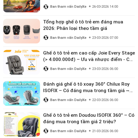
Ban tham vấn DailyXe
26-03-2026 14:00
Tổng hợp ghế ô tô trẻ em đáng mua
2026: Phân loại theo tầm giá
Ban tham vấn DailyXe
23-03-2026 07:00
Ghế ô tô trẻ em cao cấp Joie Every Stage
(> 4.000.000đ) – Ưu và nhược điểm - Có
đáng đầu tư cho bé từ 0–12 tuổi?
Ban tham vấn DailyXe
23-03-2026 06:00
Đánh giá ghế ô tô xoay 360° Chilux Roy
ISOFIX – Có đáng mua trong tầm giá ~3
triệu
Ban tham vấn DailyXe
22-03-2026 06:00
Ghế ô tô trẻ em Doudou ISOFIX 360° – Có
đáng mua trong tầm giá 2 triệu?
Ban tham vấn DailyXe
21-03-2026 06:00