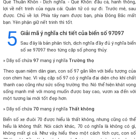
Quẻ Thuần Khôn - Dịch nghĩa. - Quẻ Khôn: đầu cả, hanh thông,
lợi về nết trinh của ngựa cái. Quân tử có sự đi. Trước mê, sau
được. Chủ về lợi. Phía tây nam được bạn, phía Đông Bắc mất
bạn. Yên phận giữ nết trinh thì tốt.
5
Giải mã ý nghĩa chi tiết của biển số 97097
Sau đây là bản phân tích, dịch nghĩa đầy đủ ý nghĩa biển
số xe 97097 theo từng cặp số phong thủy:
» Dãy số chứa
97
mang ý nghĩa
Trường thọ
Theo quan niệm dân gian, con số 97 gắn liền với biểu tượng của
con chim hạc. Vì vậy, cặp số 97 có ý nghĩa đại diện cho khí chất
thanh cao cũng như sức sống trường thọ. Nó thể hiện khát vọng
sống mạnh mẽ với mong muốn được bay cao, vươn xa đến với
một tương lai mới tốt đẹp hơn.
» Dãy số chứa
70
mang ý nghĩa
Thất không
Biển số xe đuôi 70 được hiểu là thất không, nhưng cũng có thể
hiểu là không thất. Nói cách khác, 70 có nghĩa là không có gì,
không mất gì cả. Như vậy, hiểu theo một cách tích cực, con số