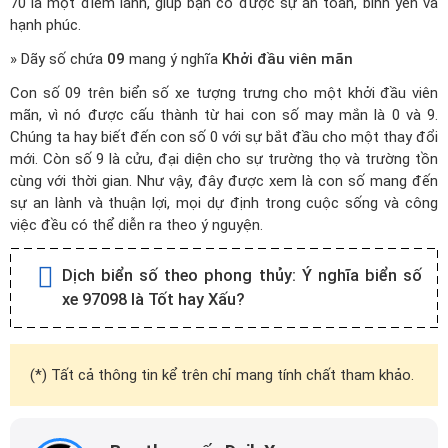
70 là một điềm lành, giúp bạn có được sự an toàn, bình yên và
hạnh phúc.
» Dãy số chứa
09
mang ý nghĩa
Khởi đầu viên mãn
Con số 09 trên biển số xe tượng trưng cho một khởi đầu viên
mãn, vì nó được cấu thành từ hai con số may mắn là 0 và 9.
Chúng ta hay biết đến con số 0 với sự bắt đầu cho một thay đổi
mới. Còn số 9 là cửu, đại diện cho sự trường thọ và trường tồn
cùng với thời gian. Như vậy, đây được xem là con số mang đến
sự an lành và thuận lợi, mọi dự định trong cuộc sống và công
việc đều có thể diễn ra theo ý nguyện.
Dịch biển số theo phong thủy:
Ý nghĩa biển số
xe 97098 là Tốt hay Xấu?
(*) Tất cả thông tin kể trên chỉ mang tính chất tham khảo.