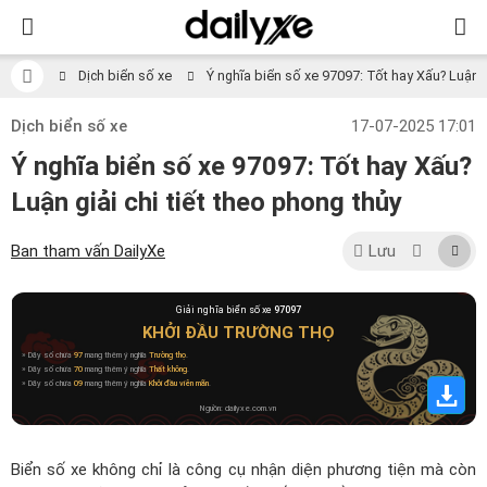
Dịch biển số xe
Ý nghĩa biển số xe 97097: Tốt hay Xấu? Luận gi
Dịch biển số xe
17-07-2025 17:01
Ý nghĩa biển số xe 97097: Tốt hay Xấu?
Luận giải chi tiết theo phong thủy
Ban tham vấn DailyXe
Lưu
Giải nghĩa biển số xe
97097
KHỞI ĐẦU TRƯỜNG THỌ
» Dãy số chứa
97
mang thêm ý nghĩa
Trường thọ
.
» Dãy số chứa
70
mang thêm ý nghĩa
Thất không
.
» Dãy số chứa
09
mang thêm ý nghĩa
Khởi đầu viên mãn
.
Nguồn: dailyxe.com.vn
Biển số xe không chỉ là công cụ nhận diện phương tiện mà còn