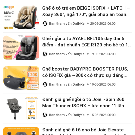
Ghế ô tô trẻ em BEIGE ISOFIX + LATCH –
Xoay 360°, ngả 170°, giải pháp an toàn
linh hoạt cho bé 0–10 tuổi
Ban tham vấn DailyXe
20-03-2026 06:00
Ghế ngồi ô tô AYAEL BFL106 dây đai 5
điểm - đạt chuẩn ECE R129 cho bé từ 1–
10 tuổi
Ban tham vấn DailyXe
19-03-2026 06:00
Ghế booster BABYPRO BOOSTER PLUS,
có ISOFIX giá ~800k có thực sự đáng
mua?
Ban tham vấn DailyXe
19-03-2026 06:00
Đánh giá ghế ngồi ô tô Joie i-Spin 360
Max Thunder ISOFIX – lựa chọn “1 lần
dùng đến 12 năm” có đáng giá gần 9
Ban tham vấn DailyXe
15-03-2026 06:00
triệu?
Đánh giá ghế ô tô cho bé Joie Elevate