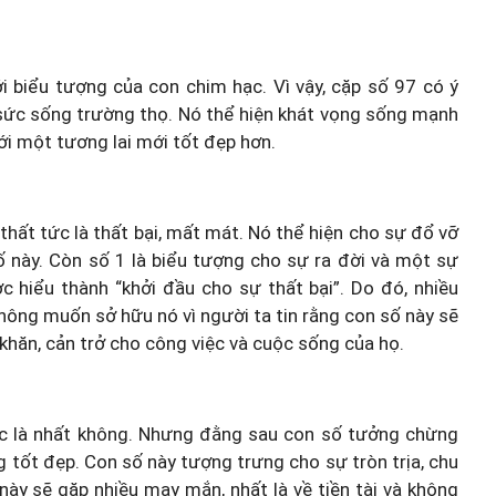
i biểu tượng của con chim hạc. Vì vậy, cặp số 97 có ý
 sức sống trường thọ. Nó thể hiện khát vọng sống mạnh
i một tương lai mới tốt đẹp hơn.
thất tức là thất bại, mất mát. Nó thể hiện cho sự đổ vỡ
ố này. Còn số 1 là biểu tượng cho sự ra đời và một sự
c hiểu thành “khởi đầu cho sự thất bại”. Do đó, nhiều
ông muốn sở hữu nó vì người ta tin rằng con số này sẽ
 khăn, cản trở cho công việc và cuộc sống của họ.
c là nhất không. Nhưng đằng sau con số tưởng chừng
g tốt đẹp. Con số này tượng trưng cho sự tròn trịa, chu
ày sẽ gặp nhiều may mắn, nhất là về tiền tài và không