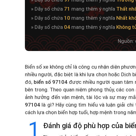
» Dãy số chứa
71
mang thêm ý nghĩa
Thất nh
» Dãy số chứa
10
mang thêm ý nghĩa
Nhất kh
» Dãy số chứa
04
mang thêm ý nghĩa
Không t
Nguồn: 
Biển số xe không chỉ là công cụ nhận diện phươ
nhiều người, đặc biệt là khi lựa chọn hoặc
Dịch b
đó,
biển số 97104
được nhiều người quan tâm n
bên trong. Theo quan niệm phong thủy, các con 
ảnh hưởng đến vận mệnh, tài lộc và sự may mắ
97104
là gì? Hãy cùng tìm hiểu và luận giải chi
cách lựa chọn biển hợp tuổi, hợp mệnh trong n
1
Đánh giá độ phù hợp của biể