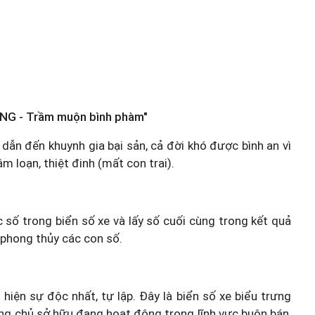
NG - Trầm muộn bình phàm"
 dẫn đến khuynh gia bại sản, cả đời khó được bình an vì
 loạn, thiệt đinh (mất con trai).
c số trong biển số xe và lấy số cuối cùng trong kết quả
 phong thủy các con số.
 hiện sự độc nhất, tự lập. Đây là biển số xe biểu trưng
hững chủ sở hữu đang hoạt động trong lĩnh vực buôn bán,