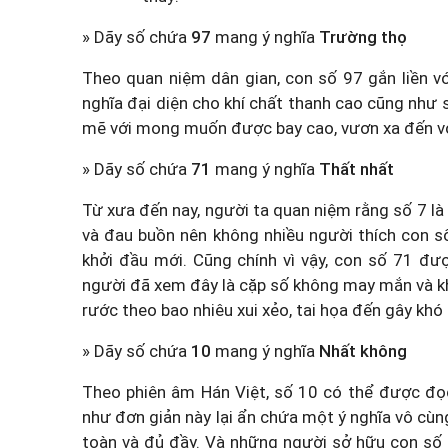
» Dãy số chứa
97
mang ý nghĩa
Trường thọ
Theo quan niệm dân gian, con số 97 gắn liền vớ
nghĩa đại diện cho khí chất thanh cao cũng như
mẽ với mong muốn được bay cao, vươn xa đến vớ
» Dãy số chứa
71
mang ý nghĩa
Thất nhất
Từ xưa đến nay, người ta quan niệm rằng số 7 là 
và đau buồn nên không nhiều người thích con s
khởi đầu mới. Cũng chính vì vậy, con số 71 đượ
người đã xem đây là cặp số không may mắn và kh
rước theo bao nhiêu xui xẻo, tai họa đến gây khó
» Dãy số chứa
10
mang ý nghĩa
Nhất không
Theo phiên âm Hán Việt, số 10 có thể được đọ
như đơn giản này lại ẩn chứa một ý nghĩa vô cùn
toàn và đủ đầy. Và những người sở hữu con số n