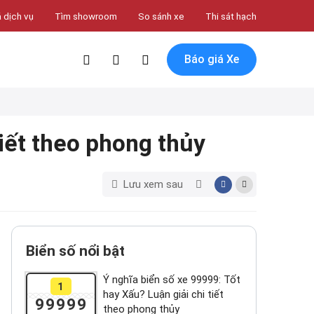
 dịch vụ
Tìm showroom
So sánh xe
Thi sát hạch
Báo giá Xe
tiết theo phong thủy
Lưu xem sau
Biển số nổi bật
Ý nghĩa biển số xe 99999: Tốt
1
hay Xấu? Luận giải chi tiết
99999
theo phong thủy