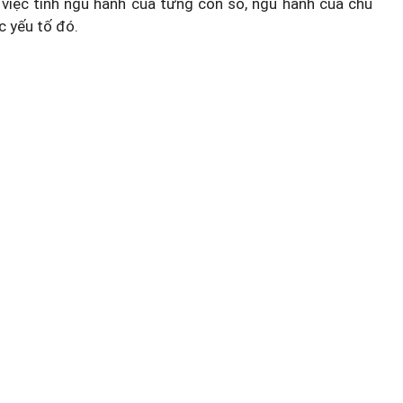
việc tính ngũ hành của từng con số, ngũ hành của chủ
c yếu tố đó.