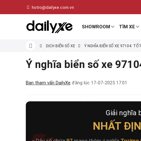
hotro@dailyxe.com.vn
SHOWROOM
TÌM XE
DỊCH BIỂN SỐ XE
Ý NGHĨA BIỂN SỐ XE 97104: TỐ
Ý nghĩa biển số xe 97104
Ban tham vấn DailyXe
đăng lúc
17-07-2025 17:01
Giải nghĩa 
NHẤT ĐỊ
» Dãy số chứa
97
mang thêm ý nghĩa
Trường 