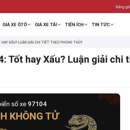
Bảng giá
GIÁ XE ÔTÔ
GIÁ XE TẢI
TIỆN ÍCH
TIN TỨC
T HAY XẤU? LUẬN GIẢI CHI TIẾT THEO PHONG THỦY
: Tốt hay Xấu? Luận giải chi 
biển số xe
97104
NH KHÔNG TỬ
thọ
.