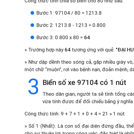
Công thức tính chia số biển cho 80 như sau:
Bước 1: 97104 / 80 = 1213.8
Bước 2: 1213.8 - 1213 = 0.800
Bước 3: 0.800 x 80 =
64
» Trường hợp này
64
tương ứng với quẻ:
"ĐẠI HU
» Như dập dềnh theo sóng cả, gặp nhiều giày vò,
một chữ “muộn”, rơi vào bệnh nạn, đoản mệnh, dâm
3
Biển số xe 97104 có 1 nút
Theo dân gian, người ta sẽ tính tổng cá
vừa tính được để đối chiếu bảng ý nghĩa
Công thức tính: 9 + 7 + 1 + 0 + 4 = 21 » 1 nút
» Số 1 (Nhất): Là con số đại diện đứng đầu, thể
cho sự thuận lợi trong công việc, đặc biệt là n