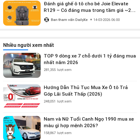
Đánh giá ghế ô tô cho bé Joie Elevate
R129 – Có đáng mua trong tầm giá ~2.8
triệu?
Ban tham vấn DailyXe
14-03-2026 06:00
Nhiều người xem nhất
TOP 9 dòng xe 7 chỗ dưới 1 tỷ đáng mua
nhất năm 2026
281,355
lượt xem
Hướng Dẫn Thủ Tục Mua Xe Ô tô Trả
Góp Lãi Suất Thấp (2026)
248,051
lượt xem
Nam và Nữ Tuổi Canh Ngọ 1990 mua xe
màu gì hợp mệnh 2026?
158,867
lượt xem