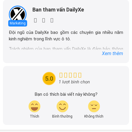
Ban tham vấn DailyXe
Marketing
Đội ngũ của DailyXe bao gồm các chuyên gia nhiều năm
kinh nghiệm trong lĩnh vực ô tô.
Trách nhiệm của ban tham vấn DailyXe là đảm bảo thông
Xem thêm
tin chính xác được đăng tải trên dailyxe.com.vn, thường
xuyên cập nhật thông tin mới về xe ô tô, thông tin khuyến
mãi của các hãng xe để người đọc có thể tiếp cận thông
tin nhanh chóng và dễ dàng hơn.
5.0
1 lượt bình chọn
Bạn có thích bài viết này không?
Thích
Bình thường
Không thích