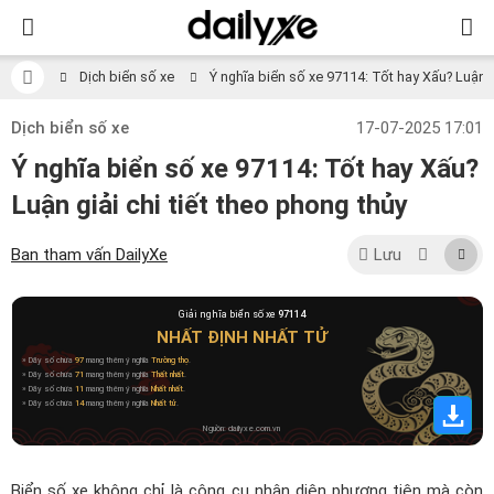
Dịch biển số xe
Ý nghĩa biển số xe 97114: Tốt hay Xấu? Luận gi
Dịch biển số xe
17-07-2025 17:01
Ý nghĩa biển số xe 97114: Tốt hay Xấu?
Luận giải chi tiết theo phong thủy
Ban tham vấn DailyXe
Lưu
Giải nghĩa biển số xe
97114
NHẤT ĐỊNH NHẤT TỬ
» Dãy số chứa
97
mang thêm ý nghĩa
Trường thọ
.
» Dãy số chứa
71
mang thêm ý nghĩa
Thất nhất
.
» Dãy số chứa
11
mang thêm ý nghĩa
Nhất nhất
.
» Dãy số chứa
14
mang thêm ý nghĩa
Nhất tử
.
Nguồn: dailyxe.com.vn
Biển số xe không chỉ là công cụ nhận diện phương tiện mà còn