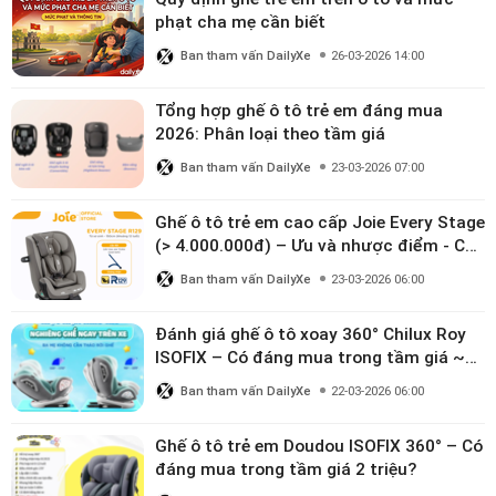
phạt cha mẹ cần biết
Ban tham vấn DailyXe
26-03-2026 14:00
Tổng hợp ghế ô tô trẻ em đáng mua
2026: Phân loại theo tầm giá
Ban tham vấn DailyXe
23-03-2026 07:00
Ghế ô tô trẻ em cao cấp Joie Every Stage
(> 4.000.000đ) – Ưu và nhược điểm - Có
đáng đầu tư cho bé từ 0–12 tuổi?
Ban tham vấn DailyXe
23-03-2026 06:00
Đánh giá ghế ô tô xoay 360° Chilux Roy
ISOFIX – Có đáng mua trong tầm giá ~3
triệu
Ban tham vấn DailyXe
22-03-2026 06:00
Ghế ô tô trẻ em Doudou ISOFIX 360° – Có
đáng mua trong tầm giá 2 triệu?