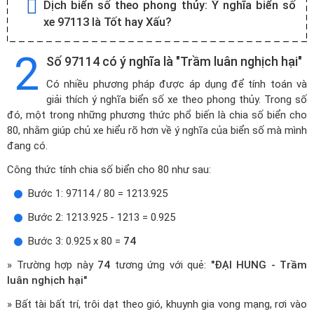
Dịch biển số theo phong thủy:
Ý nghĩa biển số
xe 97113 là Tốt hay Xấu?
2
Số 97114 có ý nghĩa là "Trầm luân nghịch hại"
Có nhiều phương pháp được áp dụng để tính toán và
giải thích ý nghĩa biển số xe theo phong thủy. Trong số
đó, một trong những phương thức phổ biến là chia số biển cho
80, nhằm giúp chủ xe hiểu rõ hơn về ý nghĩa của biển số mà mình
đang có.
Công thức tính chia số biển cho 80 như sau:
Bước 1: 97114 / 80 = 1213.925
Bước 2: 1213.925 - 1213 = 0.925
Bước 3: 0.925 x 80 =
74
» Trường hợp này
74
tương ứng với quẻ:
"ĐẠI HUNG - Trầm
luân nghịch hại"
» Bất tài bất trí, trôi dạt theo gió, khuynh gia vong mạng, rơi vào