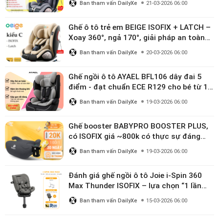
Ban tham vấn DailyXe
21-03-2026 06:00
Ghế ô tô trẻ em BEIGE ISOFIX + LATCH –
Xoay 360°, ngả 170°, giải pháp an toàn
linh hoạt cho bé 0–10 tuổi
Ban tham vấn DailyXe
20-03-2026 06:00
Ghế ngồi ô tô AYAEL BFL106 dây đai 5
điểm - đạt chuẩn ECE R129 cho bé từ 1–
10 tuổi
Ban tham vấn DailyXe
19-03-2026 06:00
Ghế booster BABYPRO BOOSTER PLUS,
có ISOFIX giá ~800k có thực sự đáng
mua?
Ban tham vấn DailyXe
19-03-2026 06:00
Đánh giá ghế ngồi ô tô Joie i-Spin 360
Max Thunder ISOFIX – lựa chọn “1 lần
dùng đến 12 năm” có đáng giá gần 9
Ban tham vấn DailyXe
15-03-2026 06:00
triệu?