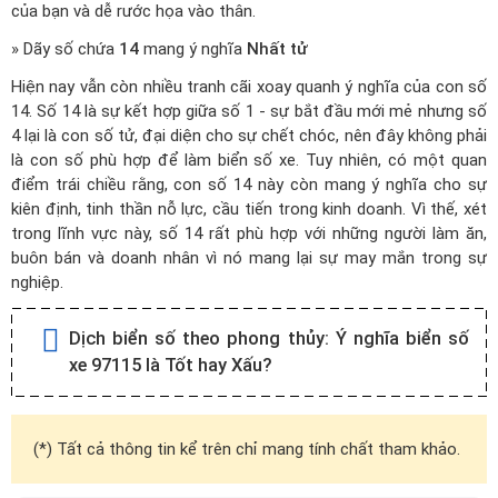
của bạn và dễ rước họa vào thân.
» Dãy số chứa
14
mang ý nghĩa
Nhất tử
Hiện nay vẫn còn nhiều tranh cãi xoay quanh ý nghĩa của con số
14. Số 14 là sự kết hợp giữa số 1 - sự bắt đầu mới mẻ nhưng số
4 lại là con số tử, đại diện cho sự chết chóc, nên đây không phải
là con số phù hợp để làm biển số xe. Tuy nhiên, có một quan
điểm trái chiều rằng, con số 14 này còn mang ý nghĩa cho sự
kiên định, tinh thần nỗ lực, cầu tiến trong kinh doanh. Vì thế, xét
trong lĩnh vực này, số 14 rất phù hợp với những người làm ăn,
buôn bán và doanh nhân vì nó mang lại sự may mắn trong sự
nghiệp.
Dịch biển số theo phong thủy:
Ý nghĩa biển số
xe 97115 là Tốt hay Xấu?
(*) Tất cả thông tin kể trên chỉ mang tính chất tham khảo.