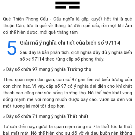
Quẻ Thiên Phong Cấu - Cấu nghĩa là gặp, quyết hết thì là quẻ
thuận Càn, tức là quẻ về tháng tư, đến quẻ cấu, rồi một khí Âm
có thể hiện được, mới quẻ tháng tám.
5
Giải mã ý nghĩa chi tiết của biển số 97114
Sau đây là bản phân tích, dịch nghĩa đầy đủ ý nghĩa biển
số xe 97114 theo từng cặp số phong thủy:
» Dãy số chứa
97
mang ý nghĩa
Trường thọ
Theo quan niệm dân gian, con số 97 gắn liền với biểu tượng của
con chim hạc. Vì vậy, cặp số 97 có ý nghĩa đại diện cho khí chất
thanh cao cũng như sức sống trường thọ. Nó thể hiện khát vọng
sống mạnh mẽ với mong muốn được bay cao, vươn xa đến với
một tương lai mới tốt đẹp hơn.
» Dãy số chứa
71
mang ý nghĩa
Thất nhất
Từ xưa đến nay, người ta quan niệm rằng số 7 là thất tức là thất
bại, mất mát. Nó thể hiện cho sự đổ vỡ và đau buồn nên không