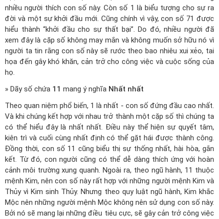
nhiều người thích con số này. Còn số 1 là biểu tượng cho sự ra
đời và một sự khởi đầu mới. Cũng chính vì vậy, con số 71 được
hiểu thành “khởi đầu cho sự thất bại”. Do đó, nhiều người đã
xem đây là cặp số không may mắn và không muốn sở hữu nó vì
người ta tin rằng con số này sẽ rước theo bao nhiêu xui xẻo, tai
họa đến gây khó khăn, cản trở cho công việc và cuộc sống của
họ.
» Dãy số chứa
11
mang ý nghĩa
Nhất nhất
Theo quan niệm phổ biến, 1 là nhất - con số đứng đầu cao nhất.
Và khi chúng kết hợp với nhau trở thành một cặp số thì chúng ta
có thể hiểu đây là nhất nhất. Điều này thể hiện sự quyết tâm,
kiên trì và cuối cùng nhất định có thể gặt hái được thành công.
Đồng thời, con số 11 cũng biểu thị sự thống nhất, hài hòa, gắn
kết. Từ đó, con người cũng có thể dễ dàng thích ứng với hoàn
cảnh môi trường xung quanh. Ngoài ra, theo ngũ hành, 11 thuộc
mệnh Kim, nên con số này rất hợp với những người mệnh Kim và
Thủy vì Kim sinh Thủy. Nhưng theo quy luật ngũ hành, Kim khắc
Mộc nên những người mệnh Mộc không nên sử dụng con số này.
Bởi nó sẽ mang lại những điều tiêu cực, sẽ gây cản trở công việc