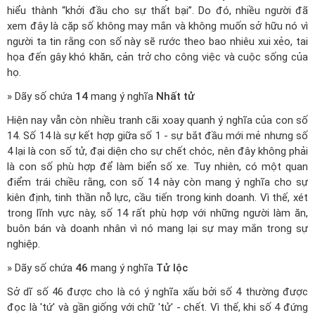
hiểu thành “khởi đầu cho sự thất bại”. Do đó, nhiều người đã
xem đây là cặp số không may mắn và không muốn sở hữu nó vì
người ta tin rằng con số này sẽ rước theo bao nhiêu xui xẻo, tai
họa đến gây khó khăn, cản trở cho công việc và cuộc sống của
họ.
» Dãy số chứa
14
mang ý nghĩa
Nhất tử
Hiện nay vẫn còn nhiều tranh cãi xoay quanh ý nghĩa của con số
14. Số 14 là sự kết hợp giữa số 1 - sự bắt đầu mới mẻ nhưng số
4 lại là con số tử, đại diện cho sự chết chóc, nên đây không phải
là con số phù hợp để làm biển số xe. Tuy nhiên, có một quan
điểm trái chiều rằng, con số 14 này còn mang ý nghĩa cho sự
kiên định, tinh thần nỗ lực, cầu tiến trong kinh doanh. Vì thế, xét
trong lĩnh vực này, số 14 rất phù hợp với những người làm ăn,
buôn bán và doanh nhân vì nó mang lại sự may mắn trong sự
nghiệp.
» Dãy số chứa
46
mang ý nghĩa
Tử lộc
Sở dĩ số 46 được cho là có ý nghĩa xấu bởi số 4 thường được
đọc là 'tứ' và gần giống với chữ 'tử' - chết. Vì thế, khi số 4 đứng