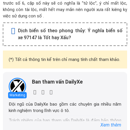
trước số 6, cặp số này sẽ có nghĩa là “tử lộc”, ý chỉ mất lộc,
không còn tài lộc, mất hết may mắn nên người xưa rất kiêng kỵ
việc sử dụng con số .
Dịch biển số theo phong thủy:
Ý nghĩa biển số
xe 97147 là Tốt hay Xấu?
(*) Tất cả thông tin kể trên chỉ mang tính chất tham khảo.
Ban tham vấn DailyXe
Marketing
Đội ngũ của DailyXe bao gồm các chuyên gia nhiều năm
kinh nghiệm trong lĩnh vực ô tô.
Trách nhiệm của ban tham vấn DailyXe là đảm bảo thông
Xem thêm
tin chính xác được đăng tải trên dailyxe.com.vn, thường