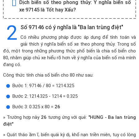
Dịch biển số theo phong thủy:
Ý nghĩa biển số
xe 97145 là Tốt hay Xấu?
2
Số 97146 có ý nghĩa là "Ba lan trùng điệt"
Có nhiều phương pháp được áp dụng để tính toán và
giải thích ý nghĩa biển số xe theo phong thủy. Trong số
đó, một trong những phương thức phổ biến là chia số biển cho
80, nhằm giúp chủ xe hiểu rõ hơn về ý nghĩa của biển số mà mình
đang có.
Công thức tính chia số biển cho 80 như sau:
Bước 1: 97146 / 80 = 1214.325
Bước 2: 1214.325 - 1214 = 0.325
Bước 3: 0.325 x 80 =
26
» Trường hợp này
26
tương ứng với quẻ:
"HUNG - Ba lan trùng
điệt"
» Quát tháo ầm ĩ, biến quái kỳ dị, khổ nạn triền miên, tuy có lòng