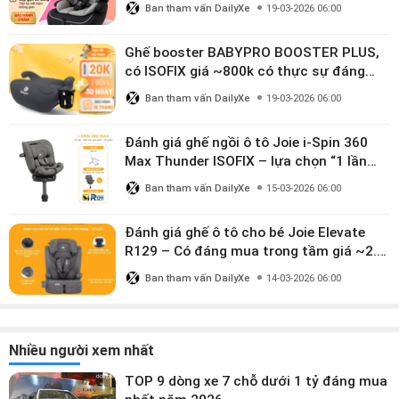
Ban tham vấn DailyXe
19-03-2026 06:00
Ghế booster BABYPRO BOOSTER PLUS,
có ISOFIX giá ~800k có thực sự đáng
mua?
Ban tham vấn DailyXe
19-03-2026 06:00
Đánh giá ghế ngồi ô tô Joie i-Spin 360
Max Thunder ISOFIX – lựa chọn “1 lần
dùng đến 12 năm” có đáng giá gần 9
Ban tham vấn DailyXe
15-03-2026 06:00
triệu?
Đánh giá ghế ô tô cho bé Joie Elevate
R129 – Có đáng mua trong tầm giá ~2.8
triệu?
Ban tham vấn DailyXe
14-03-2026 06:00
Nhiều người xem nhất
TOP 9 dòng xe 7 chỗ dưới 1 tỷ đáng mua