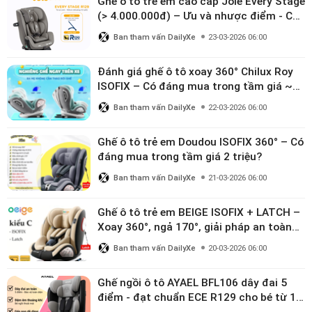
Ghế ô tô trẻ em cao cấp Joie Every Stage
(> 4.000.000đ) – Ưu và nhược điểm - Có
đáng đầu tư cho bé từ 0–12 tuổi?
Ban tham vấn DailyXe
23-03-2026 06:00
Đánh giá ghế ô tô xoay 360° Chilux Roy
ISOFIX – Có đáng mua trong tầm giá ~3
triệu
Ban tham vấn DailyXe
22-03-2026 06:00
Ghế ô tô trẻ em Doudou ISOFIX 360° – Có
đáng mua trong tầm giá 2 triệu?
Ban tham vấn DailyXe
21-03-2026 06:00
Ghế ô tô trẻ em BEIGE ISOFIX + LATCH –
Xoay 360°, ngả 170°, giải pháp an toàn
linh hoạt cho bé 0–10 tuổi
Ban tham vấn DailyXe
20-03-2026 06:00
Ghế ngồi ô tô AYAEL BFL106 dây đai 5
điểm - đạt chuẩn ECE R129 cho bé từ 1–
10 tuổi