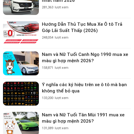
nhất năm 2026
281,363
lượt xem
Hướng Dẫn Thủ Tục Mua Xe Ô tô Trả
Góp Lãi Suất Thấp (2026)
248,054
lượt xem
Nam và Nữ Tuổi Canh Ngọ 1990 mua xe
màu gì hợp mệnh 2026?
158,871
lượt xem
Ý nghĩa các ký hiệu trên xe ô tô mà bạn
không thể bỏ qua
133,200
lượt xem
Nam và Nữ Tuổi Tân Mùi 1991 mua xe
màu gì hợp mệnh 2026?
131,089
lượt xem