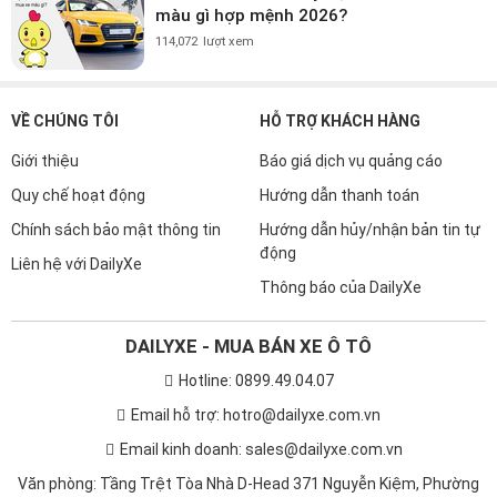
màu gì hợp mệnh 2026?
114,072
lượt xem
VỀ CHÚNG TÔI
HỖ TRỢ KHÁCH HÀNG
Giới thiệu
Báo giá dịch vụ quảng cáo
Quy chế hoạt động
Hướng dẫn thanh toán
Chính sách bảo mật thông tin
Hướng dẫn hủy/nhận bản tin tự
động
Liên hệ với DailyXe
Thông báo của DailyXe
DAILYXE - MUA BÁN XE Ô TÔ
Hotline: 0899.49.04.07
Email hỗ trợ: hotro@dailyxe.com.vn
Email kinh doanh: sales@dailyxe.com.vn
Văn phòng: Tầng Trệt Tòa Nhà D-Head 371 Nguyễn Kiệm, Phường