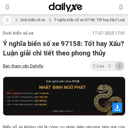
Dịch biển số xe
Ý nghĩa biển số xe 97158: Tốt hay Xấu? Luận gi
Dịch biển số xe
17-07-2025 17:01
Ý nghĩa biển số xe 97158: Tốt hay Xấu?
Luận giải chi tiết theo phong thủy
Ban tham vấn DailyXe
Lưu
Giải nghĩa biển số xe
97158
NHẤT ĐỊNH NGŨ PHÁT
» Dãy số chứa
97
mang thêm ý nghĩa
Trường thọ
.
» Dãy số chứa
71
mang thêm ý nghĩa
Thất nhất
.
» Dãy số chứa
15
mang thêm ý nghĩa
Sinh phúc
.
» Dãy số chứa
58
mang thêm ý nghĩa
Ngũ phát
.
Nguồn: dailyxe.com.vn
Biển số xe không chỉ là công cụ nhận diện phương tiện mà còn