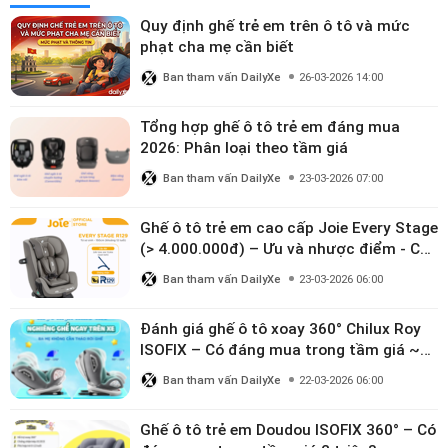
Quy định ghế trẻ em trên ô tô và mức
phạt cha mẹ cần biết
Ban tham vấn DailyXe
26-03-2026 14:00
Tổng hợp ghế ô tô trẻ em đáng mua
2026: Phân loại theo tầm giá
Ban tham vấn DailyXe
23-03-2026 07:00
Ghế ô tô trẻ em cao cấp Joie Every Stage
(> 4.000.000đ) – Ưu và nhược điểm - Có
đáng đầu tư cho bé từ 0–12 tuổi?
Ban tham vấn DailyXe
23-03-2026 06:00
Đánh giá ghế ô tô xoay 360° Chilux Roy
ISOFIX – Có đáng mua trong tầm giá ~3
triệu
Ban tham vấn DailyXe
22-03-2026 06:00
Ghế ô tô trẻ em Doudou ISOFIX 360° – Có