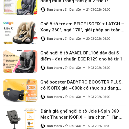
đáng mua trong tầm giá 2 triệu?
Ban tham vấn DailyXe
21-03-2026 06:00
Ghế ô tô trẻ em BEIGE ISOFIX + LATCH –
Xoay 360°, ngả 170°, giải pháp an toàn
linh hoạt cho bé 0–10 tuổi
Ban tham vấn DailyXe
20-03-2026 06:00
Ghế ngồi ô tô AYAEL BFL106 dây đai 5
điểm - đạt chuẩn ECE R129 cho bé từ 1–
10 tuổi
Ban tham vấn DailyXe
19-03-2026 06:00
Ghế booster BABYPRO BOOSTER PLUS,
có ISOFIX giá ~800k có thực sự đáng
mua?
Ban tham vấn DailyXe
19-03-2026 06:00
Đánh giá ghế ngồi ô tô Joie i-Spin 360
Max Thunder ISOFIX – lựa chọn “1 lần
dùng đến 12 năm” có đáng giá gần 9
Ban tham vấn DailyXe
15-03-2026 06:00