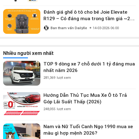
triệu?
Đánh giá ghế ô tô cho bé Joie Elevate
R129 – Có đáng mua trong tầm giá ~2.8
triệu?
Ban tham vấn DailyXe
14-03-2026 06:00
Nhiều người xem nhất
TOP 9 dòng xe 7 chỗ dưới 1 tỷ đáng mua
nhất năm 2026
281,369
lượt xem
Hướng Dẫn Thủ Tục Mua Xe Ô tô Trả
Góp Lãi Suất Thấp (2026)
248,055
lượt xem
Nam và Nữ Tuổi Canh Ngọ 1990 mua xe
màu gì hợp mệnh 2026?