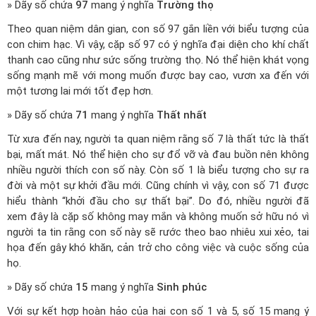
» Dãy số chứa
97
mang ý nghĩa
Trường thọ
Theo quan niệm dân gian, con số 97 gắn liền với biểu tượng của
con chim hạc. Vì vậy, cặp số 97 có ý nghĩa đại diện cho khí chất
thanh cao cũng như sức sống trường thọ. Nó thể hiện khát vọng
sống mạnh mẽ với mong muốn được bay cao, vươn xa đến với
một tương lai mới tốt đẹp hơn.
» Dãy số chứa
71
mang ý nghĩa
Thất nhất
Từ xưa đến nay, người ta quan niệm rằng số 7 là thất tức là thất
bại, mất mát. Nó thể hiện cho sự đổ vỡ và đau buồn nên không
nhiều người thích con số này. Còn số 1 là biểu tượng cho sự ra
đời và một sự khởi đầu mới. Cũng chính vì vậy, con số 71 được
hiểu thành “khởi đầu cho sự thất bại”. Do đó, nhiều người đã
xem đây là cặp số không may mắn và không muốn sở hữu nó vì
người ta tin rằng con số này sẽ rước theo bao nhiêu xui xẻo, tai
họa đến gây khó khăn, cản trở cho công việc và cuộc sống của
họ.
» Dãy số chứa
15
mang ý nghĩa
Sinh phúc
Với sự kết hợp hoàn hảo của hai con số 1 và 5, số 15 mang ý