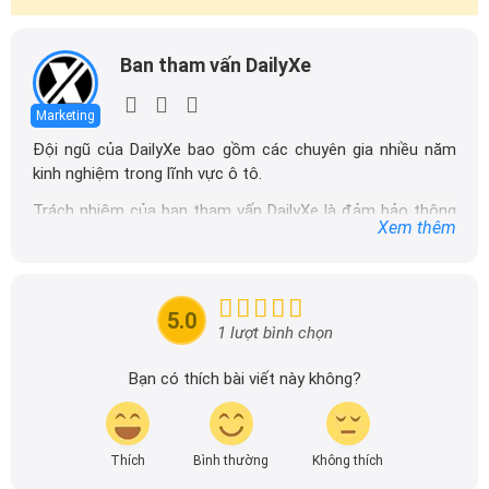
Ban tham vấn DailyXe
Marketing
Đội ngũ của DailyXe bao gồm các chuyên gia nhiều năm
kinh nghiệm trong lĩnh vực ô tô.
Trách nhiệm của ban tham vấn DailyXe là đảm bảo thông
Xem thêm
tin chính xác được đăng tải trên dailyxe.com.vn, thường
xuyên cập nhật thông tin mới về xe ô tô, thông tin khuyến
mãi của các hãng xe để người đọc có thể tiếp cận thông
tin nhanh chóng và dễ dàng hơn.
5.0
1 lượt bình chọn
Bạn có thích bài viết này không?
Thích
Bình thường
Không thích