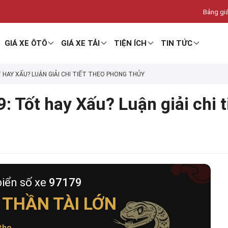
Bảng giá
GIÁ XE ÔTÔ
GIÁ XE TẢI
TIỆN ÍCH
TIN TỨC
T HAY XẤU? LUẬN GIẢI CHI TIẾT THEO PHONG THỦY
: Tốt hay Xấu? Luận giải chi 
biển số xe
97179
 THẦN TÀI LỚN
thọ
.