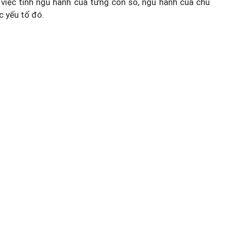
việc tính ngũ hành của từng con số, ngũ hành của chủ
c yếu tố đó.