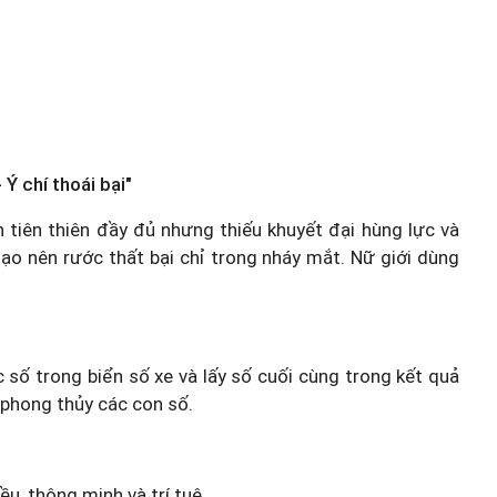
Ý chí thoái bại"
ện tiên thiên đầy đủ nhưng thiếu khuyết đại hùng lực và
gạo nên rước thất bại chỉ trong nháy mắt. Nữ giới dùng
c số trong biển số xe và lấy số cuối cùng trong kết quả
 phong thủy các con số.
u, thông minh và trí tuệ.