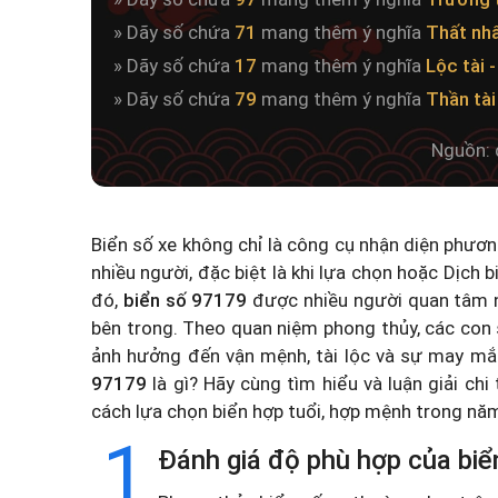
» Dãy số chứa
71
mang thêm ý nghĩa
Thất nh
» Dãy số chứa
17
mang thêm ý nghĩa
Lộc tài 
» Dãy số chứa
79
mang thêm ý nghĩa
Thần tài
Nguồn: 
Biển số xe không chỉ là công cụ nhận diện phươ
nhiều người, đặc biệt là khi lựa chọn hoặc
Dịch b
đó,
biển số 97179
được nhiều người quan tâm n
bên trong. Theo quan niệm phong thủy, các con 
ảnh hưởng đến vận mệnh, tài lộc và sự may mắ
97179
là gì? Hãy cùng tìm hiểu và luận giải chi
cách lựa chọn biển hợp tuổi, hợp mệnh trong n
1
Đánh giá độ phù hợp của biể