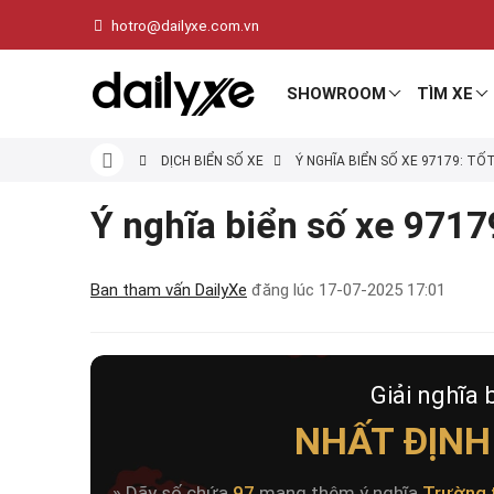
hotro@dailyxe.com.vn
SHOWROOM
TÌM XE
DỊCH BIỂN SỐ XE
Ý NGHĨA BIỂN SỐ XE 97179: TỐ
Ý nghĩa biển số xe 97179
Ban tham vấn DailyXe
đăng lúc
17-07-2025 17:01
Giải nghĩa 
NHẤT ĐỊNH
» Dãy số chứa
97
mang thêm ý nghĩa
Trường 