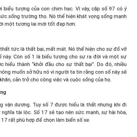
i biểu tượng của con chim hạc. Vì vậy, cặp số 97 có ý
 sức sống trường thọ. Nó thể hiện khát vọng sống mạnh
i một tương lai mới tốt đẹp hơn.
thất tức là thất bại, mất mát. Nó thể hiện cho sự đổ vỡ
ố này. Còn số 1 là biểu tượng cho sự ra đời và một sự
c hiểu thành “khởi đầu cho sự thất bại”. Do đó, nhiều
ông muốn sở hữu nó vì người ta tin rằng con số này sẽ
 khăn, cản trở cho công việc và cuộc sống của họ.
ợng
ng vận dương. Tuy số 7 được hiểu là thất nhưng khi đi
ý nghĩa tài lộc. Số 17 sẽ tạo nên sức mạnh, sự hài hòa,
ố 17 rất phù hợp để chọn làm biển số xe.