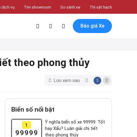
 dịch vụ
Tìm showroom
So sánh xe
Thi sát hạch
Báo giá Xe
tiết theo phong thủy
Lưu xem sau
Biển số nổi bật
Ý nghĩa biển số xe 99999: Tốt
1
hay Xấu? Luận giải chi tiết
99999
theo phong thủy