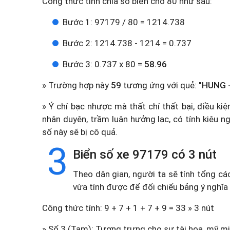
Công thức tính chia số biển cho 80 như sau:
Bước 1: 97179 / 80 = 1214.738
Bước 2: 1214.738 - 1214 = 0.737
Bước 3: 0.737 x 80 =
58.96
» Trường hợp này
59
tương ứng với quẻ:
"HUNG - 
» Ý chí bạc nhược mà thất chí thất bại, điều ki
nhân duyên, trầm luân hưởng lạc, có tính kiêu n
số này sẽ bị cô quả.
3
Biển số xe 97179 có 3 nút
Theo dân gian, người ta sẽ tính tổng cá
vừa tính được để đối chiếu bảng ý nghĩa
Công thức tính: 9 + 7 + 1 + 7 + 9 = 33 » 3 nút
» Số 3 (Tam): Tượng trưng cho sự tài hoa, mỹ miề