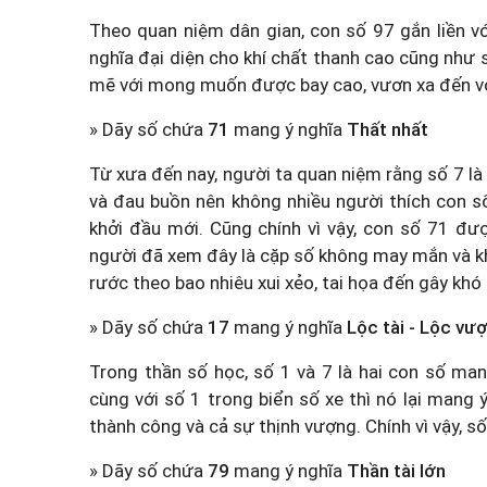
Theo quan niệm dân gian, con số 97 gắn liền vớ
nghĩa đại diện cho khí chất thanh cao cũng như
mẽ với mong muốn được bay cao, vươn xa đến vớ
» Dãy số chứa
71
mang ý nghĩa
Thất nhất
Từ xưa đến nay, người ta quan niệm rằng số 7 là 
và đau buồn nên không nhiều người thích con s
khởi đầu mới. Cũng chính vì vậy, con số 71 đượ
người đã xem đây là cặp số không may mắn và kh
rước theo bao nhiêu xui xẻo, tai họa đến gây khó
» Dãy số chứa
17
mang ý nghĩa
Lộc tài - Lộc vư
Trong thần số học, số 1 và 7 là hai con số ma
cùng với số 1 trong biển số xe thì nó lại mang 
thành công và cả sự thịnh vượng. Chính vì vậy, s
» Dãy số chứa
79
mang ý nghĩa
Thần tài lớn