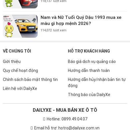
118,137
lượt xem
Nam và Nữ Tuổi Quý Dậu 1993 mua xe
màu gì hợp mệnh 2026?
114,072
lượt xem
VỀ CHÚNG TÔI
HỖ TRỢ KHÁCH HÀNG
Giới thiệu
Báo giá dịch vụ quảng cáo
Quy chế hoạt động
Hướng dẫn thanh toán
Chính sách bảo mật thông tin
Hướng dẫn hủy/nhận bản tin tự
động
Liên hệ với DailyXe
Thông báo của DailyXe
DAILYXE - MUA BÁN XE Ô TÔ
Hotline: 0899.49.04.07
Email hỗ trợ: hotro@dailyxe.com.vn