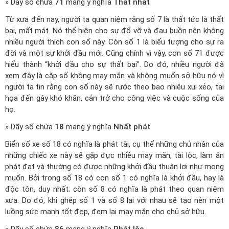
» Dãy số chứa
71
mang ý nghĩa
Thất nhất
Từ xưa đến nay, người ta quan niệm rằng số 7 là thất tức là thất
bại, mất mát. Nó thể hiện cho sự đổ vỡ và đau buồn nên không
nhiều người thích con số này. Còn số 1 là biểu tượng cho sự ra
đời và một sự khởi đầu mới. Cũng chính vì vậy, con số 71 được
hiểu thành “khởi đầu cho sự thất bại”. Do đó, nhiều người đã
xem đây là cặp số không may mắn và không muốn sở hữu nó vì
người ta tin rằng con số này sẽ rước theo bao nhiêu xui xẻo, tai
họa đến gây khó khăn, cản trở cho công việc và cuộc sống của
họ.
» Dãy số chứa
18
mang ý nghĩa
Nhất phát
Biển số xe số 18 có nghĩa là phát tài, cụ thể những chủ nhân của
những chiếc xe này sẽ gặp đực nhiều may mắn, tài lộc, làm ăn
phát đạt và thường có được những khởi đầu thuận lợi như mong
muốn. Bởi trong số 18 có con số 1 có nghĩa là khởi đầu, hay là
độc tôn, duy nhất; còn số 8 có nghĩa là phát theo quan niệm
xưa. Do đó, khi ghép số 1 và số 8 lại với nhau sẽ tạo nên một
luồng sức mạnh tốt đẹp, đem lại may mắn cho chủ sở hữu.