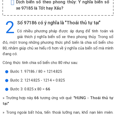
Dịch biển số theo phong thủy:
Ý nghĩa biển số
xe 97185 là Tốt hay Xấu?
2
Số 97186 có ý nghĩa là "Thoái thủ tự tại"
Có nhiều phương pháp được áp dụng để tính toán và
giải thích ý nghĩa biển số xe theo phong thủy. Trong số
đó, một trong những phương thức phổ biến là chia số biển cho
80, nhằm giúp chủ xe hiểu rõ hơn về ý nghĩa của biển số mà mình
đang có.
Công thức tính chia số biển cho 80 như sau:
Bước 1: 97186 / 80 = 1214.825
Bước 2: 1214.825 - 1214 = 0.825
Bước 3: 0.825 x 80 =
66
» Trường hợp này
66
tương ứng với quẻ:
"HUNG - Thoái thủ tự
tại"
» Trong ngoài bất hòa, tiến thoái lưỡng nan, khổ nạn liên miên.