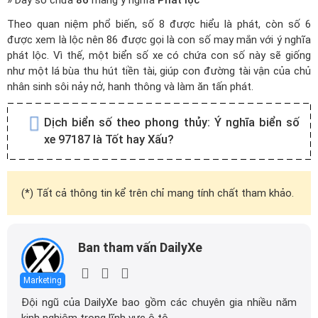
» Dãy số chứa
86
mang ý nghĩa
Phát lộc
Theo quan niệm phổ biến, số 8 được hiểu là phát, còn số 6
được xem là lộc nên 86 được gọi là con số may mắn với ý nghĩa
phát lộc. Vì thế, một biển số xe có chứa con số này sẽ giống
như một lá bùa thu hút tiền tài, giúp con đường tài vận của chủ
nhân sinh sôi nảy nở, hanh thông và làm ăn tấn phát.
Dịch biển số theo phong thủy:
Ý nghĩa biển số
xe 97187 là Tốt hay Xấu?
(*) Tất cả thông tin kể trên chỉ mang tính chất tham khảo.
Ban tham vấn DailyXe
Marketing
Đội ngũ của DailyXe bao gồm các chuyên gia nhiều năm