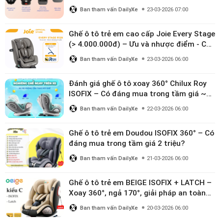
Ban tham vấn DailyXe
23-03-2026 07:00
Ghế ô tô trẻ em cao cấp Joie Every Stage
(> 4.000.000đ) – Ưu và nhược điểm - Có
đáng đầu tư cho bé từ 0–12 tuổi?
Ban tham vấn DailyXe
23-03-2026 06:00
Đánh giá ghế ô tô xoay 360° Chilux Roy
ISOFIX – Có đáng mua trong tầm giá ~3
triệu
Ban tham vấn DailyXe
22-03-2026 06:00
Ghế ô tô trẻ em Doudou ISOFIX 360° – Có
đáng mua trong tầm giá 2 triệu?
Ban tham vấn DailyXe
21-03-2026 06:00
Ghế ô tô trẻ em BEIGE ISOFIX + LATCH –
Xoay 360°, ngả 170°, giải pháp an toàn
linh hoạt cho bé 0–10 tuổi
Ban tham vấn DailyXe
20-03-2026 06:00