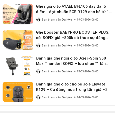
Ghế ngồi ô tô AYAEL BFL106 dây đai 5
điểm - đạt chuẩn ECE R129 cho bé từ 1–
10 tuổi
Ban tham vấn DailyXe
19-03-2026 06:00
Ghế booster BABYPRO BOOSTER PLUS,
có ISOFIX giá ~800k có thực sự đáng
mua?
Ban tham vấn DailyXe
19-03-2026 06:00
Đánh giá ghế ngồi ô tô Joie i-Spin 360
Max Thunder ISOFIX – lựa chọn “1 lần
dùng đến 12 năm” có đáng giá gần 9
Ban tham vấn DailyXe
15-03-2026 06:00
triệu?
Đánh giá ghế ô tô cho bé Joie Elevate
R129 – Có đáng mua trong tầm giá ~2.8
triệu?
Ban tham vấn DailyXe
14-03-2026 06:00