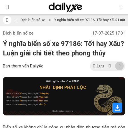
Dịch biển số xe
Ý nghĩa biển số xe 97186: Tốt hay Xấu? Luận gi
Dịch biển số xe
17-07-2025 17:01
Ý nghĩa biển số xe 97186: Tốt hay Xấu?
Luận giải chi tiết theo phong thủy
Ban tham vấn DailyXe
Lưu
Giải nghĩa biển số xe
97186
NHẤT ĐỊNH PHÁT LỘC
» Dãy số chứa
97
mang thêm ý nghĩa
Trường thọ
.
» Dãy số chứa
71
mang thêm ý nghĩa
Thất nhất
.
» Dãy số chứa
18
mang thêm ý nghĩa
Nhất phát
.
» Dãy số chứa
86
mang thêm ý nghĩa
Phát lộc
.
Nguồn: dailyxe.com.vn
Biển số xe không chỉ là công cụ nhận diện phương tiện mà còn