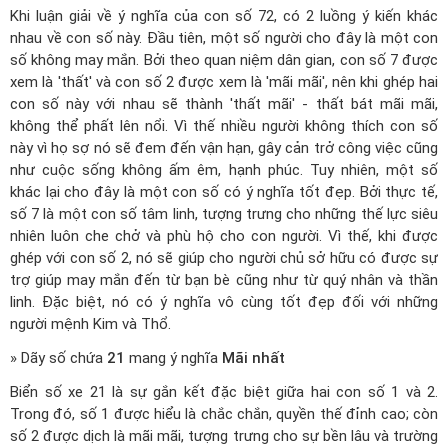
Khi luận giải về ý nghĩa của con số 72, có 2 luồng ý kiến khác
nhau về con số này. Đầu tiên, một số người cho đây là một con
số không may mắn. Bởi theo quan niệm dân gian, con số 7 được
xem là 'thất' và con số 2 được xem là 'mãi mãi', nên khi ghép hai
con số này với nhau sẽ thành 'thất mãi' - thất bát mãi mãi,
không thể phất lên nổi. Vì thế nhiều người không thích con số
này vì họ sợ nó sẽ đem đến vận hạn, gây cản trở công việc cũng
như cuộc sống không ấm êm, hạnh phúc. Tuy nhiên, một số
khác lại cho đây là một con số có ý nghĩa tốt đẹp. Bởi thực tế,
số 7 là một con số tâm linh, tượng trưng cho những thế lực siêu
nhiên luôn che chở và phù hộ cho con người. Vì thế, khi được
ghép với con số 2, nó sẽ giúp cho người chủ sở hữu có được sự
trợ giúp may mắn đến từ bạn bè cũng như từ quý nhân và thần
linh. Đặc biệt, nó có ý nghĩa vô cùng tốt đẹp đối với những
người mệnh Kim và Thổ.
» Dãy số chứa
21
mang ý nghĩa
Mãi nhất
Biển số xe 21 là sự gắn kết đặc biệt giữa hai con số 1 và 2.
Trong đó, số 1 được hiểu là chắc chắn, quyền thế đỉnh cao; còn
số 2 được dịch là mãi mãi, tượng trưng cho sự bền lâu và trường