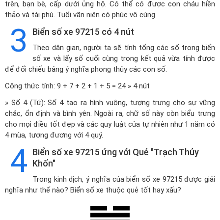
trên, bạn bè, cấp dưới ủng hộ. Có thể có được con cháu hiền
thảo và tài phú. Tuổi vãn niên có phúc vô cùng.
3
Biển số xe 97215 có 4 nút
Theo dân gian, người ta sẽ tính tổng các số trong biển
số xe và lấy số cuối cùng trong kết quả vừa tính được
để đối chiếu bảng ý nghĩa phong thủy các con số.
Công thức tính: 9 + 7 + 2 + 1 + 5 = 24 » 4 nút
» Số 4 (Tứ): Số 4 tạo ra hình vuông, tượng trưng cho sự vững
chắc, ổn định và bình yên. Ngoài ra, chữ số này còn biểu trưng
cho mọi điều tốt đẹp và các quy luật của tự nhiên như 1 năm có
4 mùa, tương đương với 4 quý.
4
Biển số xe 97215 ứng với Quẻ "Trạch Thủy
Khốn"
Trong kinh dịch, ý nghĩa của biển số xe 97215 được giải
nghĩa như thế nào? Biển số xe thuộc quẻ tốt hay xấu?