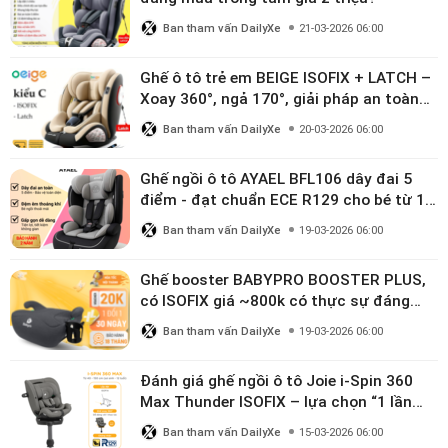
Ban tham vấn DailyXe
21-03-2026 06:00
Ghế ô tô trẻ em BEIGE ISOFIX + LATCH –
Xoay 360°, ngả 170°, giải pháp an toàn
linh hoạt cho bé 0–10 tuổi
Ban tham vấn DailyXe
20-03-2026 06:00
Ghế ngồi ô tô AYAEL BFL106 dây đai 5
điểm - đạt chuẩn ECE R129 cho bé từ 1–
10 tuổi
Ban tham vấn DailyXe
19-03-2026 06:00
Ghế booster BABYPRO BOOSTER PLUS,
có ISOFIX giá ~800k có thực sự đáng
mua?
Ban tham vấn DailyXe
19-03-2026 06:00
Đánh giá ghế ngồi ô tô Joie i-Spin 360
Max Thunder ISOFIX – lựa chọn “1 lần
dùng đến 12 năm” có đáng giá gần 9
Ban tham vấn DailyXe
15-03-2026 06:00
triệu?