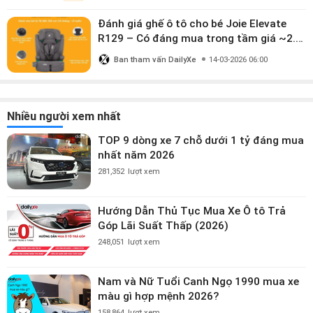
Đánh giá ghế ô tô cho bé Joie Elevate
R129 – Có đáng mua trong tầm giá ~2.8
triệu?
Ban tham vấn DailyXe
14-03-2026 06:00
Nhiều người xem nhất
TOP 9 dòng xe 7 chỗ dưới 1 tỷ đáng mua
nhất năm 2026
281,352
lượt xem
Hướng Dẫn Thủ Tục Mua Xe Ô tô Trả
Góp Lãi Suất Thấp (2026)
248,051
lượt xem
Nam và Nữ Tuổi Canh Ngọ 1990 mua xe
màu gì hợp mệnh 2026?
158,864
lượt xem