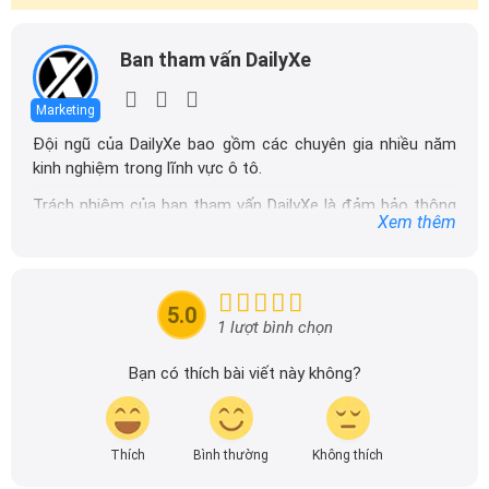
Ban tham vấn DailyXe
Marketing
Đội ngũ của DailyXe bao gồm các chuyên gia nhiều năm
kinh nghiệm trong lĩnh vực ô tô.
Trách nhiệm của ban tham vấn DailyXe là đảm bảo thông
Xem thêm
tin chính xác được đăng tải trên dailyxe.com.vn, thường
xuyên cập nhật thông tin mới về xe ô tô, thông tin khuyến
mãi của các hãng xe để người đọc có thể tiếp cận thông
tin nhanh chóng và dễ dàng hơn.
5.0
1 lượt bình chọn
Bạn có thích bài viết này không?
Thích
Bình thường
Không thích