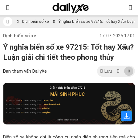
Dịch biển số xe
Ý nghĩa biển số xe 97215: Tốt hay Xấu? Luận gi
Dịch biển số xe
17-07-2025 17:01
Ý nghĩa biển số xe 97215: Tốt hay Xấu?
Luận giải chi tiết theo phong thủy
Ban tham vấn DailyXe
Lưu
Giải nghĩa biển số xe
97215
MÃI SINH PHÚC
» Dãy số chứa
97
mang thêm ý nghĩa
Trường thọ
.
» Dãy số chứa
72
mang thêm ý nghĩa
Thất mãi - Phất mãi
.
» Dãy số chứa
21
mang thêm ý nghĩa
Mãi nhất
.
» Dãy số chứa
15
mang thêm ý nghĩa
Sinh phúc
.
Nguồn: dailyxe.com.vn
Biển số xe không chỉ là công cụ nhận diện phương tiện mà còn