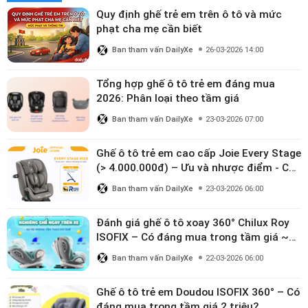
Quy định ghế trẻ em trên ô tô và mức
phạt cha mẹ cần biết
Ban tham vấn DailyXe
26-03-2026 14:00
Tổng hợp ghế ô tô trẻ em đáng mua
2026: Phân loại theo tầm giá
Ban tham vấn DailyXe
23-03-2026 07:00
Ghế ô tô trẻ em cao cấp Joie Every Stage
(> 4.000.000đ) – Ưu và nhược điểm - Có
đáng đầu tư cho bé từ 0–12 tuổi?
Ban tham vấn DailyXe
23-03-2026 06:00
Đánh giá ghế ô tô xoay 360° Chilux Roy
ISOFIX – Có đáng mua trong tầm giá ~3
triệu
Ban tham vấn DailyXe
22-03-2026 06:00
Ghế ô tô trẻ em Doudou ISOFIX 360° – Có
đáng mua trong tầm giá 2 triệu?