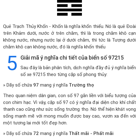
Quẻ Trạch Thủy Khốn - Khốn là nghĩa khốn thiếu. Nó là quẻ Đoài
trên Khảm dưới, nước ở trên chằm, thì là trong chằm khô cạn
không nước, nhưng nước lại ở dưới chằm, thì tức là Tượng dưới
chằm khô cạn không nước, đó là nghĩa khốn thiếu
5
Giải mã ý nghĩa chi tiết của biển số 97215
Sau đây là bản phân tích, dịch nghĩa đầy đủ ý nghĩa biển
số xe 97215 theo từng cặp số phong thủy:
» Dãy số chứa
97
mang ý nghĩa
Trường thọ
Theo quan niệm dân gian, con số 97 gắn liền với biểu tượng của
con chim hạc. Vì vậy, cặp số 97 có ý nghĩa đại diện cho khí chất
thanh cao cũng như sức sống trường thọ. Nó thể hiện khát vọng
sống mạnh mẽ với mong muốn được bay cao, vươn xa đến với
một tương lai mới tốt đẹp hơn.
» Dãy số chứa
72
mang ý nghĩa
Thất mãi - Phất mãi