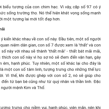
i biểu tượng của con chim hạc. Vì vậy, cặp số 97 có ý
 sức sống trường thọ. Nó thể hiện khát vọng sống mạnh
i một tương lai mới tốt đẹp hơn.
mãi
g ý kiến khác nhau về con số này. Đầu tiên, một số người
quan niệm dân gian, con số 7 được xem là 'thất' và con
 số này với nhau sẽ thành 'thất mãi' - thất bát mãi mãi,
g thích con số này vì họ sợ nó sẽ đem đến vận hạn, gây
 êm, hạnh phúc. Tuy nhiên, một số khác lại cho đây là
7 là một con số tâm linh, tượng trưng cho những thế lực
i. Vì thế, khi được ghép với con số 2, nó sẽ giúp cho
đến từ bạn bè cũng như từ quý nhân và thần linh. Đặc
ng người mệnh Kim và Thổ.
tượng trưng cho niềm vui, hạnh phúc, viên mãn, nên khi