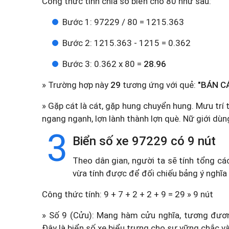
Công thức tính chia số biển cho 80 như sau:
Bước 1: 97229 / 80 = 1215.363
Bước 2: 1215.363 - 1215 = 0.362
Bước 3: 0.362 x 80 =
28.96
» Trường hợp này
29
tương ứng với quẻ:
"BÁN CÁ
» Gặp cát là cát, gặp hung chuyển hung. Mưu trí t
ngang ngạnh, lợn lành thành lợn què. Nữ giới dùn
3
Biển số xe 97229 có 9 nút
Theo dân gian, người ta sẽ tính tổng cá
vừa tính được để đối chiếu bảng ý nghĩa
Công thức tính: 9 + 7 + 2 + 2 + 9 = 29 » 9 nút
» Số 9 (Cửu): Mang hàm cửu nghĩa, tương đương
Đây là biển số xe biểu trưng cho sự vững chắc và