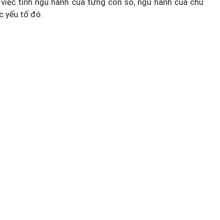
việc tính ngũ hành của từng con số, ngũ hành của chủ
c yếu tố đó.