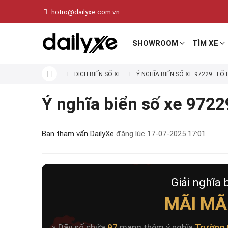
hotro@dailyxe.com.vn
SHOWROOM
TÌM XE
DỊCH BIỂN SỐ XE
Ý NGHĨA BIỂN SỐ XE 97229: TỐ
Ý nghĩa biển số xe 97229
Ban tham vấn DailyXe
đăng lúc
17-07-2025 17:01
Giải nghĩa 
MÃI MÃ
» Dãy số chứa
97
mang thêm ý nghĩa
Trường 