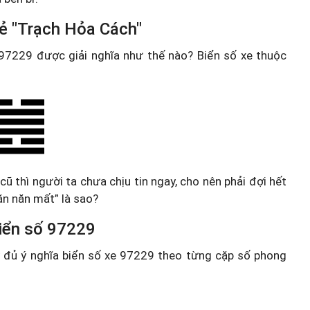
uẻ "Trạch Hỏa Cách"
e 97229 được giải nghĩa như thế nào? Biển số xe thuộc
cũ thì người ta chưa chịu tin ngay, cho nên phải đợi hết
 ăn năn mất” là sao?
 biển số 97229
ầy đủ ý nghĩa biển số xe 97229 theo từng cặp số phong