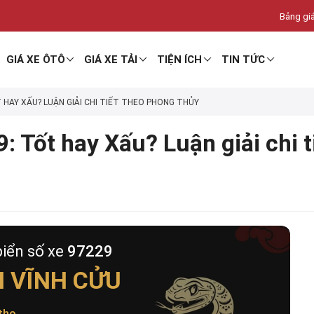
Bảng giá
GIÁ XE ÔTÔ
GIÁ XE TẢI
TIỆN ÍCH
TIN TỨC
T HAY XẤU? LUẬN GIẢI CHI TIẾT THEO PHONG THỦY
: Tốt hay Xấu? Luận giải chi 
biển số xe
97229
I VĨNH CỬU
thọ
.