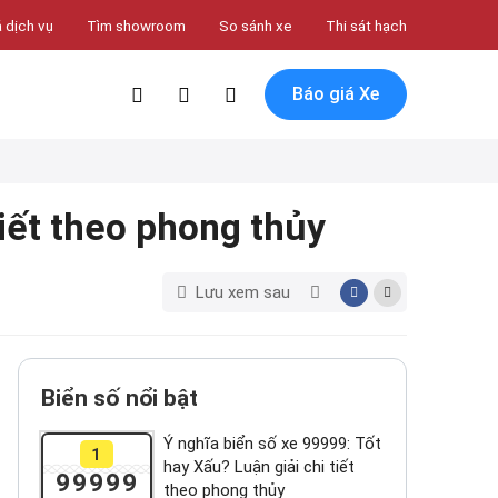
 dịch vụ
Tìm showroom
So sánh xe
Thi sát hạch
Báo giá Xe
tiết theo phong thủy
Lưu xem sau
Biển số nổi bật
Ý nghĩa biển số xe 99999: Tốt
1
hay Xấu? Luận giải chi tiết
99999
theo phong thủy