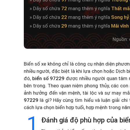
» Dãy số chứa
72
mang thêm ý nghĩa
Thất mãi
» Dãy số chứa
22
mang thêm ý nghĩa
Song hỷ
» Dãy số chứa
29
mang thêm ý nghĩa
Mãi vĩnh
Nguồn: 
Biển số xe không chỉ là công cụ nhận diện phươ
nhiều người, đặc biệt là khi lựa chọn hoặc
Dịch b
đó,
biển số 97229
được nhiều người quan tâm n
bên trong. Theo quan niệm phong thủy, các con 
ảnh hưởng đến vận mệnh, tài lộc và sự may mắ
97229
là gì? Hãy cùng tìm hiểu và luận giải chi
cách lựa chọn biển hợp tuổi, hợp mệnh trong n
1
Đánh giá độ phù hợp của biể