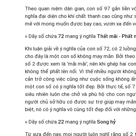
Theo quan niệm dân gian, con số 97 gắn liền vớ
nghĩa đại diện cho khí chất thanh cao cũng như
mẽ với mong muốn được bay cao, vươn xa đến vớ
» Dãy số chứa
72
mang ý nghĩa
Thất mãi - Phất 
Khi luận giải về ý nghĩa của con số 72, có 2 luồn
cho đây là một con số không may mắn. Bởi theo 
số 2 được xem là 'mãi mãi', nên khi ghép hai con
không thể phất lên nổi. Vì thế nhiều người khôn
cản trở công việc cũng như cuộc sống không ấm
một con số có ý nghĩa tốt đẹp. Bởi thực tế, số 
siêu nhiên luôn che chở và phù hộ cho con ngườ
người chủ sở hữu có được sự trợ giúp may mắn 
biệt, nó có ý nghĩa vô cùng tốt đẹp đối với nhữ
» Dãy số chứa
22
mang ý nghĩa
Song hỷ
Từ xưa đến nay, mọi người luôn nghĩ rằng số 2 