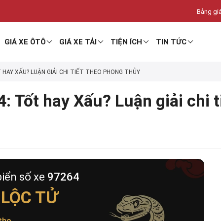
Bảng giá
GIÁ XE ÔTÔ
GIÁ XE TẢI
TIỆN ÍCH
TIN TỨC
T HAY XẤU? LUẬN GIẢI CHI TIẾT THEO PHONG THỦY
: Tốt hay Xấu? Luận giải chi 
biển số xe
97264
 LỘC TỬ
thọ
.