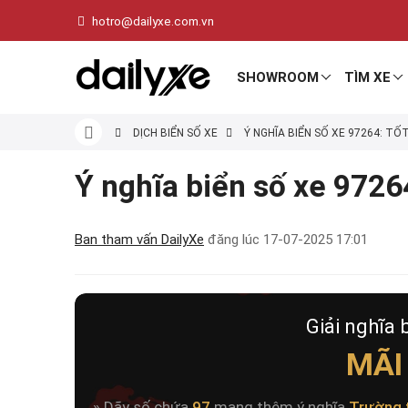
hotro@dailyxe.com.vn
SHOWROOM
TÌM XE
DỊCH BIỂN SỐ XE
Ý NGHĨA BIỂN SỐ XE 97264: TỐ
Ý nghĩa biển số xe 97264
Ban tham vấn DailyXe
đăng lúc
17-07-2025 17:01
Giải nghĩa 
MÃI
» Dãy số chứa
97
mang thêm ý nghĩa
Trường 