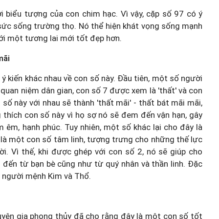
i biểu tượng của con chim hạc. Vì vậy, cặp số 97 có ý
 sức sống trường thọ. Nó thể hiện khát vọng sống mạnh
i một tương lai mới tốt đẹp hơn.
mãi
g ý kiến khác nhau về con số này. Đầu tiên, một số người
quan niệm dân gian, con số 7 được xem là 'thất' và con
 số này với nhau sẽ thành 'thất mãi' - thất bát mãi mãi,
g thích con số này vì họ sợ nó sẽ đem đến vận hạn, gây
 êm, hạnh phúc. Tuy nhiên, một số khác lại cho đây là
7 là một con số tâm linh, tượng trưng cho những thế lực
i. Vì thế, khi được ghép với con số 2, nó sẽ giúp cho
đến từ bạn bè cũng như từ quý nhân và thần linh. Đặc
ng người mệnh Kim và Thổ.
chuyên gia phong thủy đã cho rằng đây là một con số tốt