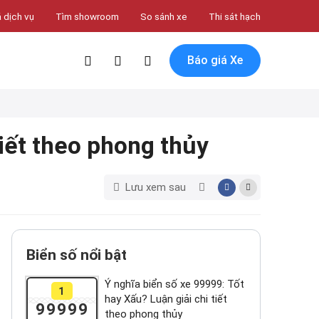
 dịch vụ
Tìm showroom
So sánh xe
Thi sát hạch
Báo giá Xe
tiết theo phong thủy
Lưu xem sau
Biển số nổi bật
Ý nghĩa biển số xe 99999: Tốt
1
hay Xấu? Luận giải chi tiết
99999
theo phong thủy