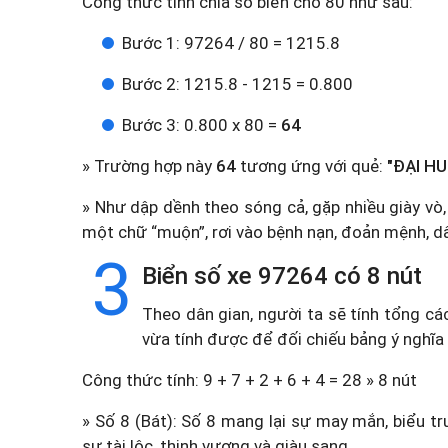
Công thức tính chia số biển cho 80 như sau:
Bước 1: 97264 / 80 = 1215.8
Bước 2: 1215.8 - 1215 = 0.800
Bước 3: 0.800 x 80 =
64
» Trường hợp này
64
tương ứng với quẻ:
"ĐẠI HU
» Như dập dềnh theo sóng cả, gặp nhiều giày vò,
một chữ “muộn”, rơi vào bệnh nạn, đoản mệnh, dâm
3
Biển số xe 97264 có 8 nút
Theo dân gian, người ta sẽ tính tổng cá
vừa tính được để đối chiếu bảng ý nghĩa
Công thức tính: 9 + 7 + 2 + 6 + 4 = 28 » 8 nút
» Số 8 (Bát): Số 8 mang lại sự may mắn, biểu tr
sự tài lộc, thịnh vượng và giàu sang.