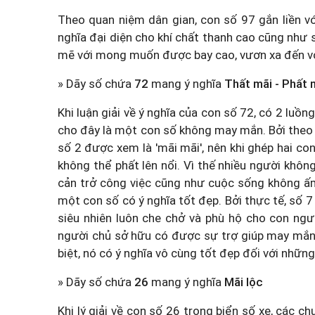
Theo quan niệm dân gian, con số 97 gắn liền vớ
nghĩa đại diện cho khí chất thanh cao cũng như
mẽ với mong muốn được bay cao, vươn xa đến vớ
» Dãy số chứa
72
mang ý nghĩa
Thất mãi - Phất 
Khi luận giải về ý nghĩa của con số 72, có 2 luồn
cho đây là một con số không may mắn. Bởi theo 
số 2 được xem là 'mãi mãi', nên khi ghép hai con
không thể phất lên nổi. Vì thế nhiều người khôn
cản trở công việc cũng như cuộc sống không ấm
một con số có ý nghĩa tốt đẹp. Bởi thực tế, số 
siêu nhiên luôn che chở và phù hộ cho con ngườ
người chủ sở hữu có được sự trợ giúp may mắn 
biệt, nó có ý nghĩa vô cùng tốt đẹp đối với nhữ
» Dãy số chứa
26
mang ý nghĩa
Mãi lộc
Khi lý giải về con số 26 trong biển số xe, các 