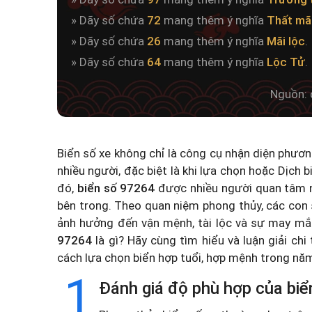
» Dãy số chứa
72
mang thêm ý nghĩa
Thất mãi
» Dãy số chứa
26
mang thêm ý nghĩa
Mãi lộc
.
» Dãy số chứa
64
mang thêm ý nghĩa
Lộc Tử
.
Nguồn: 
Biển số xe không chỉ là công cụ nhận diện phươ
nhiều người, đặc biệt là khi lựa chọn hoặc
Dịch b
đó,
biển số 97264
được nhiều người quan tâm n
bên trong. Theo quan niệm phong thủy, các con 
ảnh hưởng đến vận mệnh, tài lộc và sự may mắ
97264
là gì? Hãy cùng tìm hiểu và luận giải chi
cách lựa chọn biển hợp tuổi, hợp mệnh trong n
1
Đánh giá độ phù hợp của biể