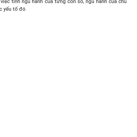
việc tính ngũ hành của từng con số, ngũ hành của chủ
c yếu tố đó.